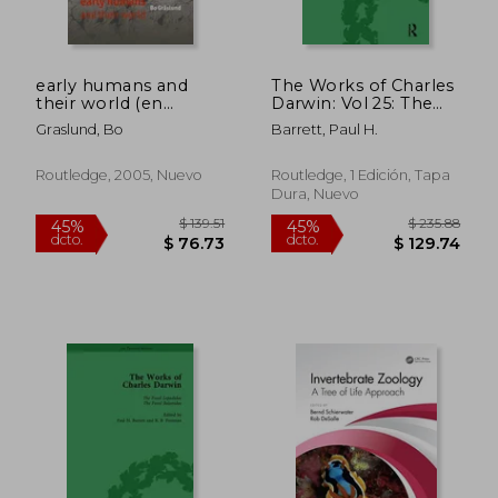
$ 42.58
$ 48.
45%
45%
dcto.
dcto.
$ 23.42
$ 26.
early humans and
The Works of Charles
their world (en
Darwin: Vol 25: The
Inglés)
Effects of Cross and
Graslund, Bo
Barrett, Paul H.
Self Fertilisation in
the Vegetable
Kingdom (1878) (en
Routledge, 2005, Nuevo
Routledge, 1 Edición, Tapa
Inglés)
Dura, Nuevo