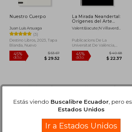
$ 38.31
$ 50.
45%
45%
dcto.
dcto.
$ 21.07
$ 27.
Nuestro Cuerpo
La Mirada Neandertal:
Orígenes del Arte
Visual: 32 (Sin
Juan Luis Arsuaga
Valent&Iacute;N Villaverde
Fronteras)
Bonilla
(3)
Destino Libros, 2023, Tapa
Publicacions De La
Blanda, Nuevo
Universitat De València,
2020, Tapa Blanda, Nuevo
Estás viendo
Buscalibre Ecuador
, pero e
Estados Unidos
Ir a Estados Unidos