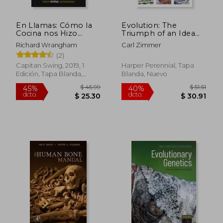
En Llamas: Cómo la
Evolution: The
Cocina nos Hizo
Triumph of an Idea
Humanos
(en Inglés)
Richard Wrangham
Carl Zimmer
(2)
Capitan Swing, 2019, 1
Harper Perennial, Tapa
Edición, Tapa Blanda,
Blanda, Nuevo
$ 55.14
$ 56.
45%
45%
Nuevo
dcto.
dcto.
$ 30.33
$ 31.