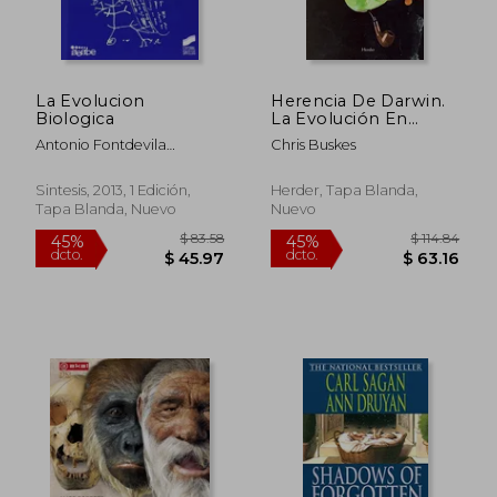
La Evolucion
Herencia De Darwin.
Biologica
La Evolución En
Nuestra Visión Del
Antonio Fontdevila
Chris Buskes
Mundo
Vivanco,Lluis Serra Camó
Sintesis, 2013, 1 Edición,
Herder, Tapa Blanda,
Tapa Blanda, Nuevo
Nuevo
$ 83.58
$ 114.
45%
45%