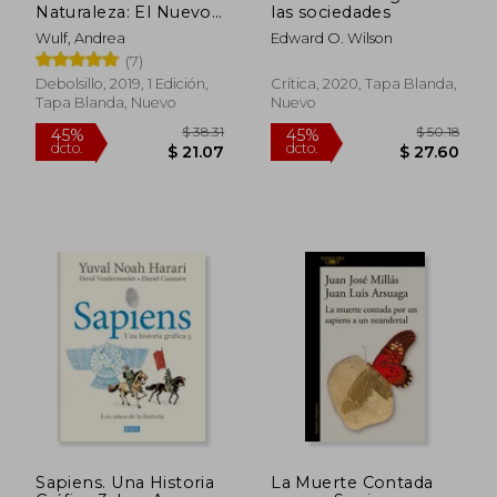
Naturaleza: El Nuevo
las sociedades
Mundo de Alexander
Wulf, Andrea
Edward O. Wilson
von Humboldt
(7)
Debolsillo, 2019, 1 Edición,
Crítica, 2020, Tapa Blanda,
Tapa Blanda, Nuevo
Nuevo
Sapiens. Una Historia
La Muerte Contada
$ 215.76
$ 38
45%
45%