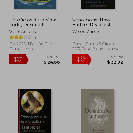
Los Ciclos de la Vida:
Venomous: How
$ 35.02
45%
Todo, Desde el
Earth's Deadliest
dcto.
$ 19.26
$ 23.
Principio Hasta el
Creatures Mastered
Varios Autores
Wilcox, Christie
Final
Biochemistry (en
(1)
Inglés)
Dk, 2020, 1 Edición, Tapa
Farrar, Straus & Giroux,
Dura, Nuevo
2017, Tapa Blanda, Nuevo