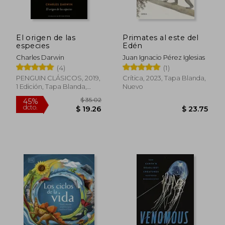
$ 73.88
$ 48.
45%
40%
dcto.
dcto.
$ 40.64
$ 29.
El origen de las
Primates al este del
especies
Edén
Charles Darwin
Juan Ignacio Pérez Iglesias
(4)
(1)
PENGUIN CLÁSICOS, 2019,
Crítica, 2023, Tapa Blanda,
1 Edición, Tapa Blanda,
Nuevo
Nuevo