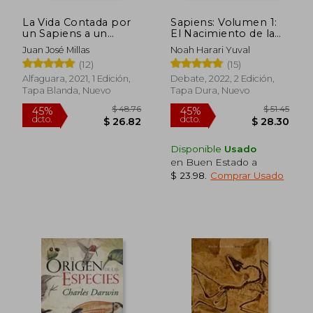
La Vida Contada por
Sapiens: Volumen 1:
un Sapiens a un
El Nacimiento de la
Neandertal
Humanidad (Edición
Juan José Millas
Noah Harari Yuval
Gráfica) / Sapiens: A
(12)
(15)
Graphic History: The
Birth of Humankind
Alfaguara, 2021, 1 Edición,
Debate, 2022, 2 Edición,
Tapa Blanda, Nuevo
Tapa Dura, Nuevo
Disponible
Usado
en Buen Estado a
$ 57.17
$ 53.
45%
45%
$ 23.98
.
Comprar Usado
dcto.
dcto.
$ 31.44
$ 29.