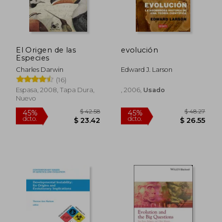
El Origen de las
evolución
Especies
Charles Darwin
Edward J. Larson
(16)
Espasa, 2008, Tapa Dura,
, 2006,
Usado
Nuevo
$ 49.80
$ 59.
45%
45%
dcto.
dcto.
$ 27.39
$ 32.