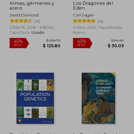
Armas, gérmenes y
Los Dragones del
acero
Eden
Jared Diamond
Carl Sagan
(18)
(16)
DEBATE, 2018, 1 Edición,
Critica, 2022, Tapa Blanda,
Tapa Dura,
Usado
Nuevo
$ 59.71
$ 33.
45%
45%
dcto.
dcto.
$ 32.84
$ 18.