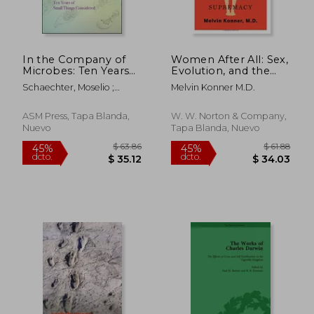
In the Company of
Women After All: Sex,
Microbes: Ten Years
Evolution, and the
of Small Things
End of Male
Schaechter, Moselio ;
Melvin Konner M.D.
Considered (en
Supremacy
Schaechter, Judith
Inglés)
ASM Press, Tapa Blanda,
W. W. Norton & Company,
Nuevo
Tapa Blanda, Nuevo