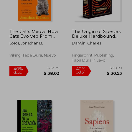
The Cat's Meow: How
The Origin of Species:
Cats Evolved From
Deluxe Hardbound
the Savanna to Your
Edition (en Inglés)
Losos, Jonathan B.
Darwin, Charles
Sofa (en Inglés)
Viking, Tapa Dura, Nuevo
Fingerprint! Publishing,
Tapa Dura, Nuevo
$ 63.39
$ 50.
40%
40%
dcto.
dcto.
$ 38.03
$ 30.