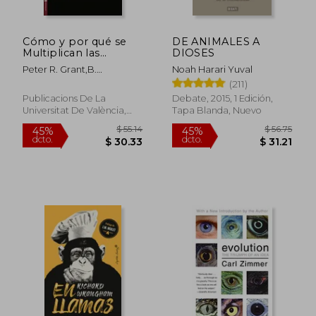
Cómo y por qué se
DE ANIMALES A
Multiplican las
DIOSES
Especies: La
Peter R. Grant,B.
Noah Harari Yuval
Radicación de los
$ 44.84
$ 54.
45%
40%
Rosemary Grant
(211)
Pinzones de Darwin
dcto.
dcto.
$ 24.66
$ 32.
Publicacions De La
Debate, 2015, 1 Edición,
Universitat De València,
Tapa Blanda, Nuevo
2014, 1 Edición, Tapa
Blanda, Nuevo