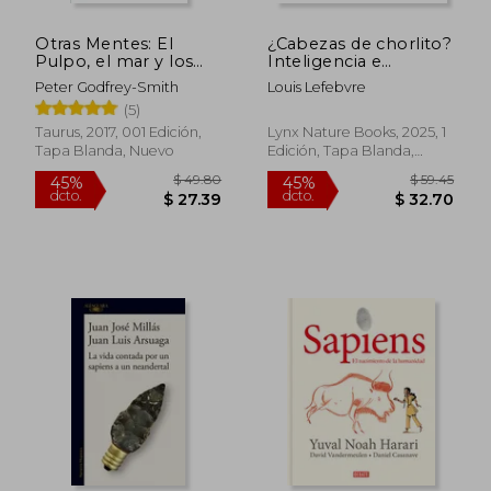
Otras Mentes: El
¿Cabezas de chorlito?
Pulpo, el mar y los
Inteligencia e
Orígenes Profundos
innovación en las
Peter Godfrey-Smith
Louis Lefebvre
de la Consciencia
aves
(5)
Taurus, 2017, 001 Edición,
Lynx Nature Books, 2025, 1
Tapa Blanda, Nuevo
Edición, Tapa Blanda,
Nuevo
$ 53.67
$ 40.
45%
45%
dcto.
dcto.
$ 29.52
$ 22.