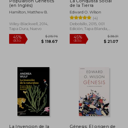
Population Genetics
La Conquista Social
(en Inglés)
de la Tierra
Hamilton, Matthew B.
Edward O. Wilson
(4)
Wiley-Blackwell, 2014,
Debolsillo, 2015, 001
Tapa Dura, Nuevo
Edición, Tapa Blanda,
Nuevo
$ 228.73
$ 54.
45%
45%
dcto.
dcto.
$ 125.80
$ 30.
La Invencion de la
Génesis: El origen de