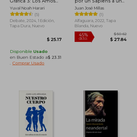
Gráfica 3: Los Amos
por un Sapiens a un
dcto.
dcto.
$ 118.67
$ 21.
de la Historia /
Neandertal
Yuval Noah Harari
Juan José Millas
Sapiens. A Graphic hi
(5)
(1)
Story 3: The Masters
of History
Debate, 2024, 1 Edición,
Alfaguara, 2022, Tapa
Tapa Dura, Nuevo
Blanda, Nuevo
Disponible
Usado
en Buen Estado a
$ 23.31
.
Comprar Usado