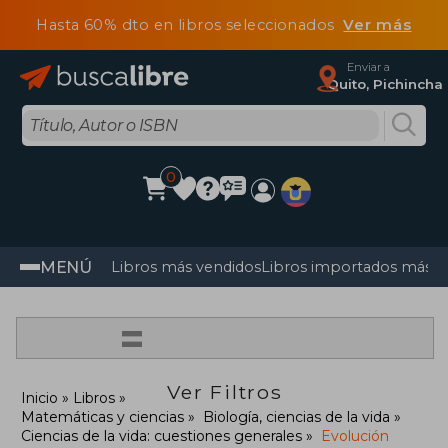
Hasta 60% dto en libros seleccionados
Ver más
Enviar a
Quito, Pichincha
0
MENÚ
Libros más vendidos
Libros importados más v
=
Ver Filtros
Inicio
Libros
Matemáticas y ciencias
Biología, ciencias de la vida
Ciencias de la vida: cuestiones generales
Evolución