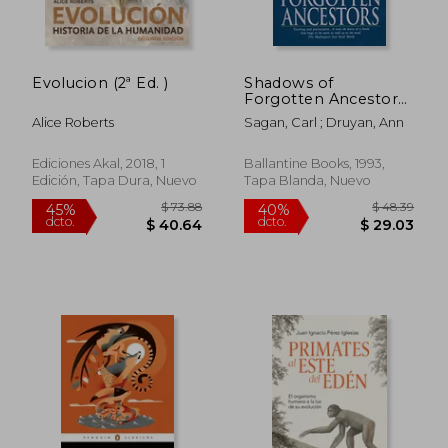
dcto.
dcto.
$ 45.97
$ 63.
Evolucion (2ª Ed. )
Shadows of
Forgotten Ancestors
(en Inglés)
Alice Roberts
Sagan, Carl ; Druyan, Ann
Ediciones Akal, 2018, 1
Ballantine Books, 1993,
Edición, Tapa Dura, Nuevo
Tapa Blanda, Nuevo