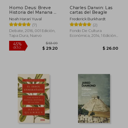
Homo Deus: Breve
Charles Darwin: Las
Historia del Manana =
cartas del Beagle
Sapiens
Noah Harari Yuval
Frederick Burkhardt
(7)
(2)
Debate, 2016, 001 Edición,
Fondo De Cultura
Tapa Dura, Nuevo
Económica, 2014, 1 Edición,
Tapa Dura, Nuevo
$ 377.62
$ 38.
45%
40%
dcto.
dcto.
$ 207.69
$ 23.