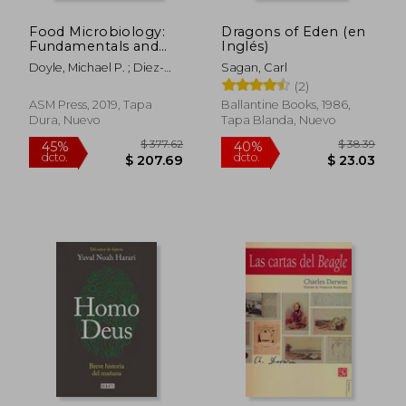
Food Microbiology:
Dragons of Eden (en
Fundamentals and
Inglés)
Frontiers (en Inglés)
Doyle, Michael P. ; Diez-
Sagan, Carl
Gonzalez, Francisco ; Hill,
(2)
Colin
ASM Press, 2019, Tapa
Ballantine Books, 1986,
Dura, Nuevo
Tapa Blanda, Nuevo
$ 86.30
$ 191.
45%
40%
dcto.
dcto.
$ 47.46
$ 114.