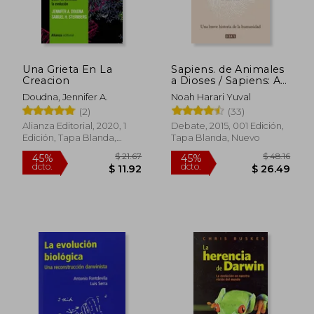
Una Grieta En La
Sapiens. de Animales
Creacion
a Dioses / Sapiens: A
Brief History of
Doudna, Jennifer A.
Noah Harari Yuval
Humankind
(2)
(33)
Alianza Editorial, 2020, 1
Debate, 2015, 001 Edición,
Edición, Tapa Blanda,
Tapa Blanda, Nuevo
Nuevo
$ 21.67
$ 48.
45%
45%
dcto.
dcto.
$ 11.92
$ 26.