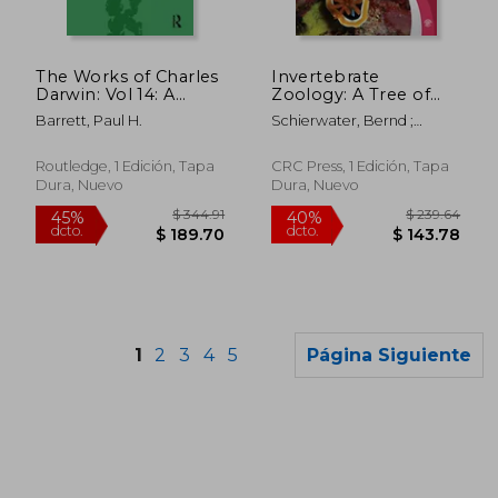
$ 354.39
$ 99.
40%
45%
dcto.
dcto.
$ 212.63
$ 54.
The Works of Charles
Invertebrate
Darwin: Vol 14: A
Zoology: A Tree of
Monograph on the
Life Approach (en
Barrett, Paul H.
Schierwater, Bernd ;
Fossil Lepadidae
Inglés)
DeSalle, Rob
(1851) (en Inglés)
Routledge, 1 Edición, Tapa
CRC Press, 1 Edición, Tapa
Dura, Nuevo
Dura, Nuevo
1
2
3
4
5
Página Siguiente