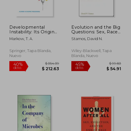
Developmental
Evolution and the Big
Instability: Its Origins
Questions: Sex, Race,
and Evolutionary
Religion, and Other
Markow, T. A.
Stamos, David N.
Implications:
Matters (en Inglés)
Proceedings of the
International
Springer, Tapa Blanda,
Wiley-Blackwell, Tapa
Conference on
Nuevo
Blanda, Nuevo
Developmental
Instability: Its Or (en
Inglés)
$ 48.76
$ 51
45%
45%
dcto.
dcto.
$ 26.82
$ 28.