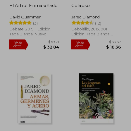
El Arbol Enmarañado
Colapso
David Quammen
Jared Diamond
(3)
(12)
Debate, 2019, 1 Edición,
Debolsillo, 2013, 001
Tapa Blanda, Nuevo
Edición, Tapa Blanda,
Nuevo
$ 53.09
45%
dcto.
$ 29.20
$ 26.