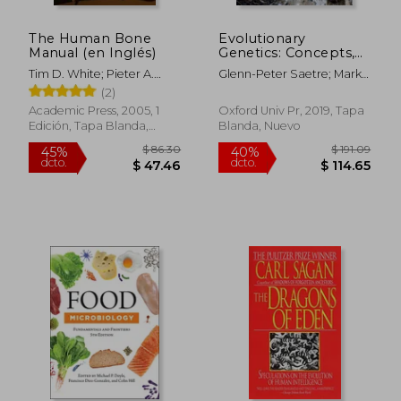
The Human Bone
Evolutionary
Manual (en Inglés)
Genetics: Concepts,
Analysis, and Practice
Tim D. White; Pieter A.
Glenn-Peter Saetre; Mark
(en Inglés)
Folkens
Ravinet
(2)
Academic Press, 2005, 1
Oxford Univ Pr, 2019, Tapa
Edición, Tapa Blanda,
Blanda, Nuevo
Nuevo
$ 45.99
$ 51
45%
40%
dcto.
dcto.
$ 25.30
$ 30.