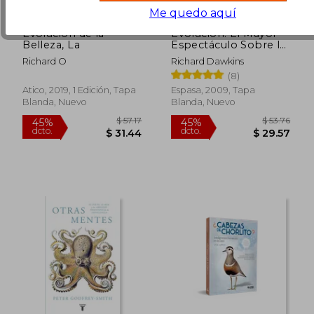
Me quedo aquí
Evolucion de la
Evolución: El Mayor
Belleza, La
Espectáculo Sobre la
$ 50.
45%
Tierra (Espasa Forum)
Richard O
Richard Dawkins
dcto.
$ 25.17
$ 27.
(8)
Atico, 2019, 1 Edición, Tapa
Espasa, 2009, Tapa
Blanda, Nuevo
Blanda, Nuevo