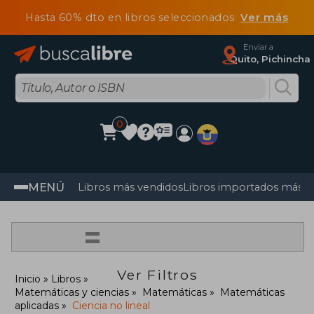
Hasta 60% dto en libros seleccionados
Ver más
Enviar a
Quito, Pichincha
0
MENÚ
Libros más vendidos
Libros importados más v
=
Ver Filtros
Inicio
Libros
Matemáticas y ciencias
Matemáticas
Matemáticas
aplicadas
Ciencia no lineal