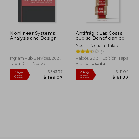
Nonlinear Systems:
Antifrágil: Las Cosas
Analysis and Design
que se Benefician del
(en Inglés)
Desorden
Nassim Nicholas Taleb
(3)
Ingram Pub Services, 2021,
Paidós, 2013, 1 Edición, Tapa
Tapa Dura, Nuevo
Blanda,
Usado
$ 343.77
$ 111
45%
45%
dcto.
dcto.
$ 189.07
$ 61.