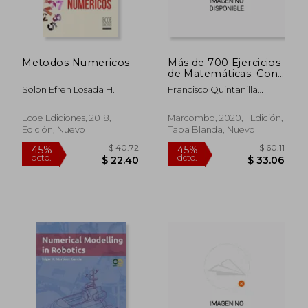
Metodos Numericos
Más de 700 Ejercicios
de Matemáticas. Con
Solucionario
Solon Efren Losada H.
Francisco Quintanilla
Mu&Ntilde;Oz
Ecoe Ediciones, 2018, 1
Marcombo, 2020, 1 Edición,
Edición, Nuevo
Tapa Blanda, Nuevo
$ 40.72
$ 60
45%
45%