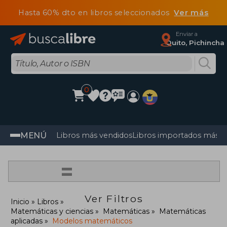
Hasta 60% dto en libros seleccionados
Ver más
Enviar a
Quito, Pichincha
0
MENÚ
Libros más vendidos
Libros importados más v
=
Ver Filtros
Inicio
Libros
Matemáticas y ciencias
Matemáticas
Matemáticas
aplicadas
Modelos matemáticos