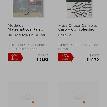
Modelos
Masa Critica: Cambio,
Matemáticos Para
Caso y Complejidad
Ciencias
Juli&Aacute;N De La Horra
Philip Ball
Experimentales: Con
Navarro
la Solución Detallada
de Todos los
Ediciones Diaz De Santos,
Turner, 2008, Tapa Blanda,
Ejercicios
2018, 1 Edición, Tapa
Nuevo
Blanda, Nuevo
$ 58.03
$ 75.
45%
45%
dcto.
dcto.
$ 31.92
$ 41.