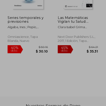
$ 117.74
$ 52
40%
45%
dcto.
dcto.
$ 70.64
$ 28.
Series temporales y
Las Matemáticas
previsiones
Vigilan tu Salud:
Modelos Sobre
Algaba, Ines ; Pepio,
Clara Isabel Grima
Epidemias y Vacunas
Montserrat ; Albareda,
Ruiz,Enrique Fernández
(el Café Cajal)
Maria
Borja
Omniascience, Tapa
Next Door Publishers S.L.,
Blanda, Nuevo
2017, 1 Edición, Tapa
Blanda, Nuevo
Nuestras Formas de Pago