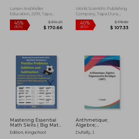
Rozenblyum, Leonid
Larsen And Keller
World Scientific Publishing
Education, 2019, Tapa
Company, Tapa Dura,
Dura, Nuevo
Nuevo
$ 73.07
$ 63.
45%
45%
dcto.
dcto.
$ 40.19
$ 34.
Mastering Essential
Arithmetique;
Math Skills ( Big Math
Algebre;
Workbook ) - Practice
Trigonometrie
Edition, Kingschool
Dufailly, J.
Problems Addition
Rectiligne (1887) (en