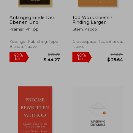
Anfangsgrunde Der
100 Worksheets -
Ebenen Und
Finding Larger
Spharischen
Number of 6 Digits:
Kramer, Philipp
Stem, Kapoo
Trigonometrie: Und
Math Practice
$ 53.76
$ 75.
45%
40%
Deren Anwendung
Workbook (en Inglés)
dcto.
dcto.
$ 29.57
$ 45.
Auf Die Losung
Kessinger Publishing, Tapa
Createspace, Tapa Blanda,
Quadratischer Und
Blanda, Nuevo
Nuevo
Kubischer
Gleichungen (1852)
(en Alemán)