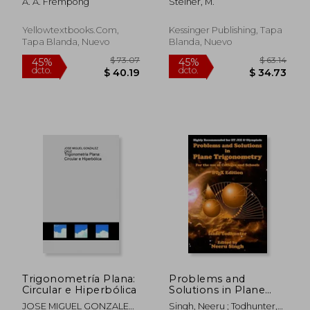
A. A. Frempong
Steiner, M.
Der Stereometrie
(1845) (en Alemán)
Yellowtextbooks.Com,
Kessinger Publishing, Tapa
Tapa Blanda, Nuevo
Blanda, Nuevo
$ 156.78
$ 63.
45%
45%
dcto.
dcto.
$ 86.23
$ 34.
Trigonometría Plana:
Problems and
Circular e Hiperbólica
Solutions in Plane
Trigonometry (LaTeX
JOSE MIGUEL GONZALEZ
Singh, Neeru ; Todhunter,