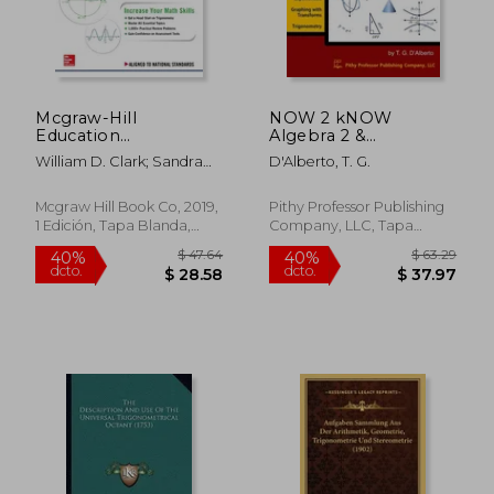
Mcgraw-Hill
NOW 2 kNOW
Education
Algebra 2 &
Trigonometry Review
Trigonometry (en
William D. Clark; Sandra
D'Alberto, T. G.
and Workbook (en
Inglés)
Luna Mccune
Inglés)
Mcgraw Hill Book Co, 2019,
Pithy Professor Publishing
1 Edición, Tapa Blanda,
Company, LLC, Tapa
Nuevo
Blanda, Nuevo
$ 47.64
$ 63.
40%
40%
dcto.
dcto.
$ 28.58
$ 37.