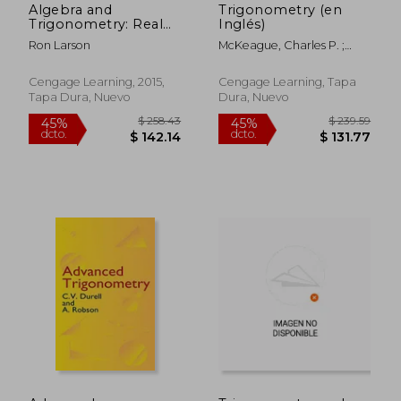
Algebra and
Trigonometry (en
Trigonometry: Real
Inglés)
Mathematics, Real
Ron Larson
McKeague, Charles P. ;
People (en Inglés)
Turner, Mark D.
Cengage Learning, 2015,
Cengage Learning, Tapa
Tapa Dura, Nuevo
Dura, Nuevo
$ 40.53
$ 50
45%
45%
dcto.
dcto.
$ 22.29
$ 27.