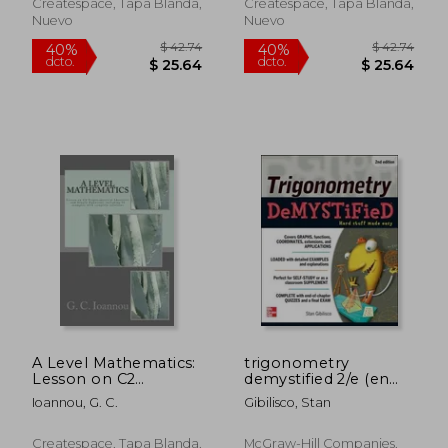
Createspace, Tapa Blanda,
Createspace, Tapa Blanda,
Nuevo
Nuevo
$ 44.61
$ 110.
40%
45%
dcto.
dcto.
$ 26.77
$ 61.
A Level Mathematics:
trigonometry
Lesson on C2
demystified 2/e (en
Trigonometrical
Inglés)
Ioannou, G. C.
Gibilisco, Stan
Identities and Simple
Equations (en Inglés)
Createspace, Tapa Blanda,
McGraw-Hill Companies,