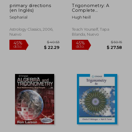
primary directions
Trigonometry: A
(en Inglés)
Complete
Introduction (Teach
Sepharial
Hugh Neill
Yourself) (en Inglés)
Astrology Classics, 2006,
Teach Yourself, Tapa
Nuevo
Blanda, Nuevo
$ 78.56
$ 54
45%
45%
dcto.
dcto.
$ 43.21
$ 30.