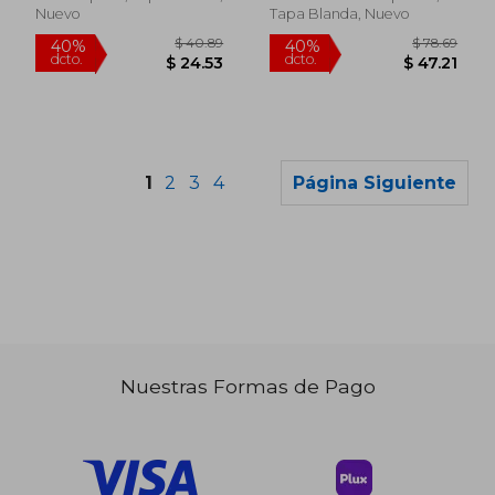
Nuevo
Tapa Blanda, Nuevo
1
2
3
4
Página Siguiente
Nuestras Formas de Pago
$ 91.79
$ 113
40%
40%
dcto.
dcto.
$ 55.07
$ 68.