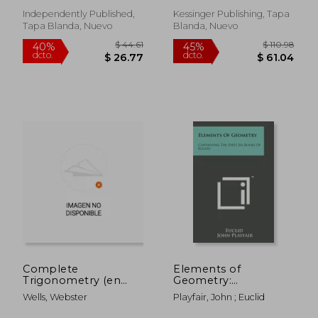
and Subtraction:
Francés)
Addition, Subtraction,
Independently Published,
Kessinger Publishing, Tapa
Word Problems,
Tapa Blanda, Nuevo
Blanda, Nuevo
Money, Basic (en
Inglés)
$ 75.70
$ 100.
45%
40%
dcto.
dcto.
$ 41.64
$ 60.
Complete
Elements of
Trigonometry (en
Geometry:
Inglés)
Containing the First
Wells, Webster
Playfair, John ; Euclid
Six Books of Euclid
(en Inglés)