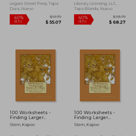
Legare Street Press, Tapa
Literary Licensing, LLC,
Dura, Nuevo
Tapa Blanda, Nuevo
$ 310.29
$ 178.
45%
40%
dcto.
dcto.
$ 170.66
$ 107.
100 Worksheets -
100 Worksheets -
Finding Larger
Finding Larger
Number of 4 Digits:
Number of 9 Digits:
Stem, Kapoo
Stem, Kapoo
Math Practice
Math Practice
Workbook (en Inglés)
Workbook (en Inglés)