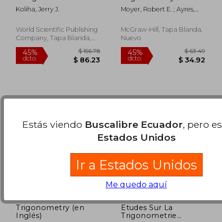
Introduction to
(Schaum's Outlines)
Koliha, Jerry J.
Moyer, Robert E. ; Ayres,
Contemporary
(en Inglés)
$ 87.79
$ 63.
40%
40%
Frank
Analysis (en Inglés)
dcto.
dcto.
$ 52.67
$ 38.
World Scientific Publishing
McGraw-Hill, Tapa Blanda,
Company, Tapa Blanda,
Nuevo
Nuevo
Estás viendo
Buscalibre Ecuador
, pero e
Estados Unidos
Ir a Estados Unidos
Me quedo aquí
Trigonometry (en
Etudes Sur La
Inglés)
Trigonometrie