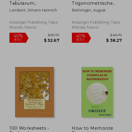
Tabularum
Trigonometrische
Logarithmicarum Et
Funktionen Und Ihre
Lambert, Johann Heinrich
Biehringer, August
Trigonometricarum
Anwendung (1877)
Auspiciis Almae
(en Alemán)
Academiae Regiae
Kessinger Publishing, Tapa
Kessinger Publishing, Tapa
Scientiarum (1798)
Blanda, Nuevo
Blanda, Nuevo
(en Latin)
100 Worksheets -
How to Memorize
$ 52.16
$ 89.
40%
40%