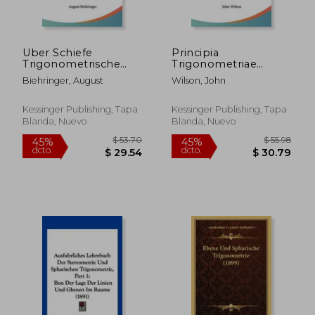
$ 72.61
$ 33.
45%
45%
dcto.
dcto.
$ 39.94
$ 18.
Uber Schiefe
Principia
Trigonometrische
Trigonometriae
Funktionen Und Ihre
Succincte
Biehringer, August
Wilson, John
Anwendung (1877)
Demonstrata (1718)
(en Alemán)
(en Latin)
Kessinger Publishing, Tapa
Kessinger Publishing, Tapa
Blanda, Nuevo
Blanda, Nuevo