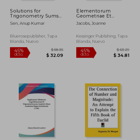
Solutions for
Elementorum
Trigonometry Sums
Geometriae Et
from Plane
Trigonometriae
Sen, Anup Kumar
Jacobs, Joanne
Trigonometry Part 1
Compendium (1772)
of S L Loney (en
(en Latin)
Inglés)
Bluerosepublisher, Tapa
Kessinger Publishing, Tapa
Blanda, Nuevo
Blanda, Nuevo
$ 281.46
$ 72.
45%
45%
dcto.
dcto.
$ 154.80
$ 39.