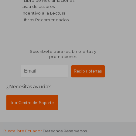
Libro de Reclamaciones
dcto.
dcto.
$ 24.53
$ 47.
Lista de autores
Incentivo a la Lectura
Libros Recomendados
Suscríbete para recibir ofertas y
promociones
¿Necesitas ayuda?
Ir a Centro de Soporte
Buscalibre Ecuador
Derechos Reservados.