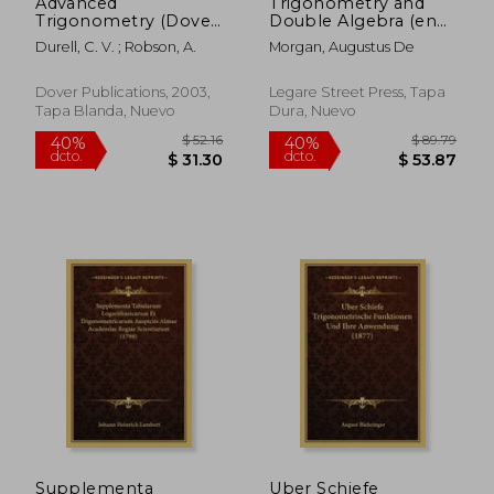
Advanced
Trigonometry and
Trigonometry (Dover
Double Algebra (en
Books on
Inglés)
Durell, C. V. ; Robson, A.
Morgan, Augustus De
Mathematics) (en
Inglés)
Dover Publications, 2003,
Legare Street Press, Tapa
Tapa Blanda, Nuevo
Dura, Nuevo
$ 258.43
$ 239.
45%
45%
dcto.
dcto.
$ 142.14
$ 131.
Supplementa
Uber Schiefe