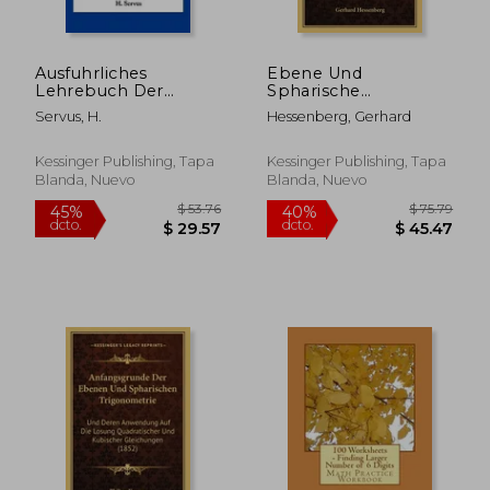
Ausfuhrliches
Ebene Und
$ 53.70
$ 55.
45%
45%
Lehrebuch Der
Spharische
dcto.
dcto.
$ 29.54
$ 30.
Stereometrie Und
Trigonometrie (1899)
Servus, H.
Hessenberg, Gerhard
Spharischen
(en Alemán)
Trigonometrie, Part 1:
Bon Der Lage Der
Kessinger Publishing, Tapa
Kessinger Publishing, Tapa
Linien Und Gbenen
Blanda, Nuevo
Blanda, Nuevo
Im Raume (1891) (en
Alemán)