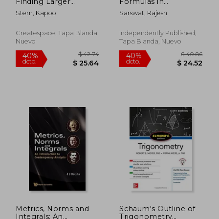
Finding Larger
Formulas in
dcto.
dcto.
$ 31.30
$ 53.
Number of 7 Digits:
Mathematics: Book-1
Stem, Kapoo
Sarswat, Rajesh
Math Practice
Calculus (en Inglés)
Workbook (en Inglés)
Createspace, Tapa Blanda,
Independently Published,
Nuevo
Tapa Blanda, Nuevo
Metrics, Norms and
Schaum's Outline of
Integrals: An
Trigonometry