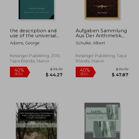
the description and
Aufgaben Sammlung
use of the universal
Aus Der Arithmetik,
trigonometrical
Geometrie,
Adams, George
Schulke, Albert
octant (1753) (en
Trigonometrie Und
Inglés)
Stereometrie (1902)
(en Alemán)
Kessinger Publishing, 2010,
Kessinger Publishing, Tapa
Tapa Blanda, Nuevo
Blanda, Nuevo
$ 73.79
$ 79.
40%
40%
dcto.
dcto.
$ 44.27
$ 47.