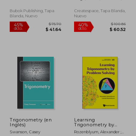
Edition): For the use
CRUZ
Isaac
of Colleges and
Schools (en Inglés)
Bubok Publishing, Tapa
Createspace, Tapa Blanda,
Blanda, Nuevo
Nuevo
$ 79.28
$ 76.
45%
45%
dcto.
dcto.
$ 43.60
$ 42.
Trigonometry (en
Learning
Inglés)
Trigonometry by
Problem Solving (en
Swanson, Casey
Rozenblyum, Alexander ;
Inglés)