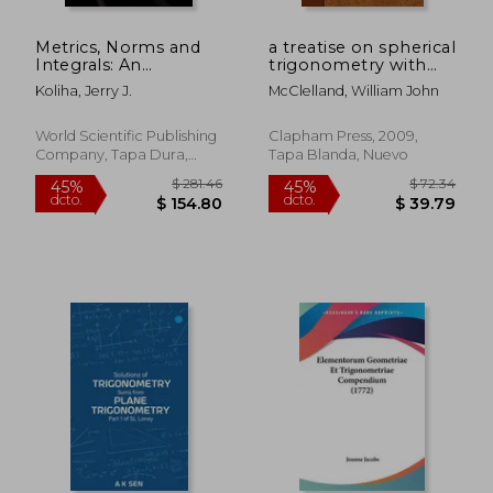
Metrics, Norms and
a treatise on spherical
Integrals: An
trigonometry with
Introduction to
application to
Koliha, Jerry J.
McClelland, William John
Contemporary
spherical geometry
Analysis (en Inglés)
and numerous
examples (en Inglés)
World Scientific Publishing
Clapham Press, 2009,
Company, Tapa Dura,
Tapa Blanda, Nuevo
Nuevo
$ 38.99
$ 501.
40%
45%
dcto.
dcto.
$ 23.39
$ 276.