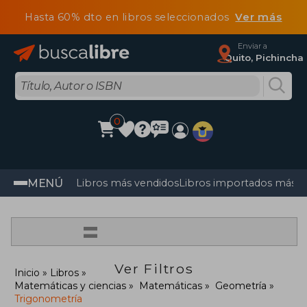
Hasta 60% dto en libros seleccionados
Ver más
Enviar a
Quito, Pichincha
0
MENÚ
Libros más vendidos
Libros importados más v
=
Ver Filtros
Inicio
Libros
Matemáticas y ciencias
Matemáticas
Geometría
Trigonometría