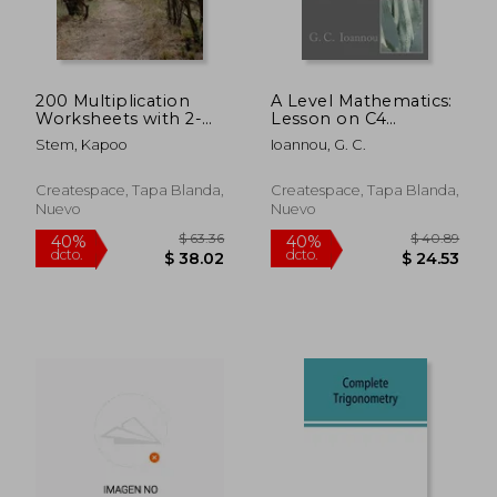
200 Multiplication
A Level Mathematics:
Worksheets with 2-
Lesson on C4
Digit Multiplicands, 1-
Differentiation (en
Stem, Kapoo
Ioannou, G. C.
Digit Multipliers: Math
Inglés)
Practice Workbook
(en Inglés)
Createspace, Tapa Blanda,
Createspace, Tapa Blanda,
Nuevo
Nuevo
$ 63.36
$ 40.
40%
40%