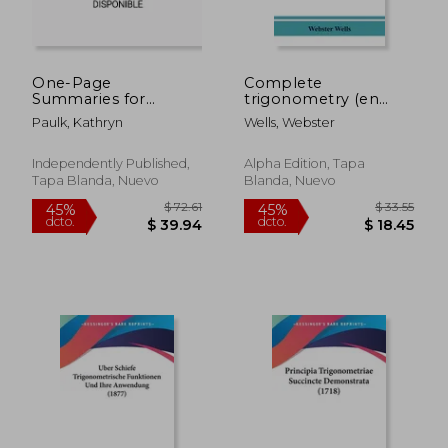
dcto.
dcto.
$ 38.02
$ 24.
One-Page
Complete
Summaries for
trigonometry (en
Algebra, Geometry,
Inglés)
Paulk, Kathryn
Wells, Webster
and Pre-Calculus, 2nd
Edition (en Inglés)
Independently Published,
Alpha Edition, Tapa
Tapa Blanda, Nuevo
Blanda, Nuevo