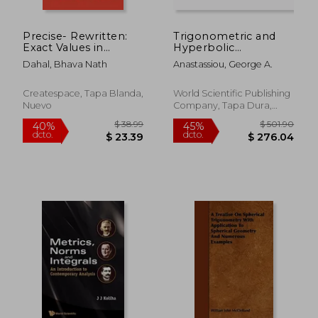
Precise- Rewritten:
Trigonometric and
Exact Values in
Hyperbolic
Trigonometry (en
Generated
Dahal, Bhava Nath
Anastassiou, George A.
Inglés)
Approximation
Theory (en Inglés)
Createspace, Tapa Blanda,
World Scientific Publishing
Nuevo
Company, Tapa Dura,
$ 73.79
$ 42.
40%
40%
Nuevo
dcto.
dcto.
$ 44.27
$ 25.