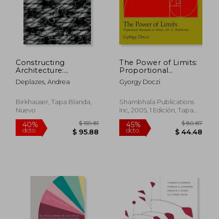
Constructing
The Power of Limits:
Architecture:
Proportional
Materials, Processes,
Harmonies in Nature,
Deplazes, Andrea
Gyorgy Doczi
Structures. a
art and Architecture
Handbook (en Inglés)
(Shambhala Pocket
Classics) (en Inglés)
Birkhauser, Tapa Blanda,
Shambhala Publications
Nuevo
Inc, 2005, 1 Edición, Tapa
Blanda, Nuevo
$ 159.81
$ 80.
40%
45%
dcto.
dcto.