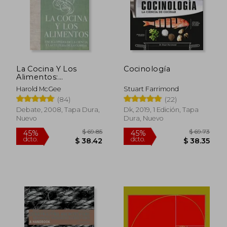
La Cocina Y Los
Cocinología
Alimentos:
Enciclopedia de la
Harold McGee
Stuart Farrimond
Ciencia Y La Cultura
(84)
(22)
de la Comida / On
Food and Cooking
Debate, 2008, Tapa Dura,
Dk, 2019, 1 Edición, Tapa
Nuevo
Dura, Nuevo
$ 69.85
$ 69.
45%
45%
dcto.
dcto.
$ 38.42
$ 38.