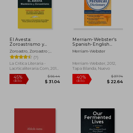
El Avesta:
Merriam-Webster's
Zoroastrismo y
Spanish-English
Mazde smo
Medical Dictionary
Zoroastro, Zoroastro ;
Merriam-Webster
(Coleccion la Critica
Bergua, Juan Bautista ;
(7)
Literaria)
Bergua, Juan Bautista
La Critica Literaria -
Merriam-Webster, 2012,
Lacrticaliteraria.com, 2010,
Tapa Blanda, Nuevo
1 Edición, Tapa Blanda,
Nuevo
$ 119.24
$ 49.
45%
45%
dcto.
dcto.
$ 65.58
$ 26.