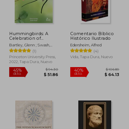
dcto.
dcto.
$ 31.04
$ 22.
Hummingbirds: A
Comentario Bíblico
Celebration of
Histórico Ilustrado
Nature'S Jewels: 87
Bartley, Glenn ; Swash,
Edersheim, Alfred
(Wildguides, 87) (en
Andy ; Zurita, Patricia
(1)
(4)
Inglés)
Princeton University Press,
Vida, Tapa Dura, Nuevo
2022, Tapa Dura, Nuevo