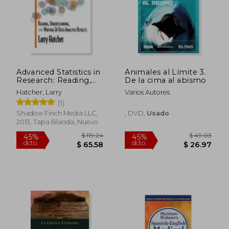
Advanced Statistics in
Animales al Límite 3.
Research: Reading,
De la cima al abismo
Understanding, and
Hatcher, Larry
Varios Autores
Writing up Data
(1)
Analysis Results (en
Inglés)
Shadow Finch Media LLC,
, DVD,
Usado
2013, Tapa Blanda, Nuevo
$ 63.39
$ 38.
40%
45%
dcto.
dcto.
$ 38.03
$ 21.