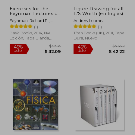
Exercises for the
Figure Drawing for all
Feynman Lectures on
It'S Worth (en Inglés)
Physics (en Inglés)
Feynman, Richard P. ;
Andrew Loomis
Leighton, Robert B. ;
(1)
(1)
Sands, Matthew
Basic Books, 2014, N/A
Titan Books (UK), 2011, Tapa
Edición, Tapa Blanda,
Dura, Nuevo
Nuevo
$ 73.14
$ 58.
40%
40%