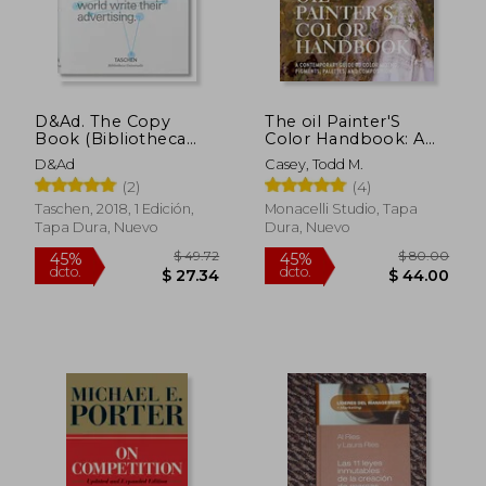
$ 56.28
$ 205.
45%
45%
dcto.
dcto.
$ 30.95
$ 113.
D&Ad. The Copy
The oil Painter'S
Book (Bibliotheca
Color Handbook: A
Universalis) (en
Contemporary Guide
D&ad
Casey, Todd M.
Inglés)
to Color Mixing,
(2)
(4)
Pigments, Palettes,
and Harmony (en
Taschen, 2018, 1 Edición,
Monacelli Studio, Tapa
Inglés)
Tapa Dura, Nuevo
Dura, Nuevo