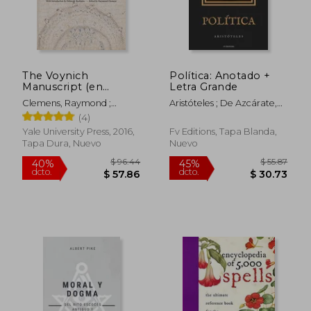
$ 47.78
$ 59.
45%
40%
dcto.
dcto.
$ 26.28
$ 35.
The Voynich
Política: Anotado +
Manuscript (en
Letra Grande
Inglés)
Clemens, Raymond ;
Aristóteles ; De Azcárate,
Harkness, Deborah E.
Patricio
(4)
Yale University Press, 2016,
Fv Editions, Tapa Blanda,
Tapa Dura, Nuevo
Nuevo