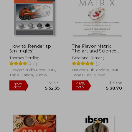
How to Render tp
The Flavor Matrix:
(en Inglés)
The art and Science
of Pairing Common
Thomas Bertling
Briscione, James ;
Ingredients to Create
Parkhurst, Brooke
(1)
(2)
Extraordinary Dishes
(en Inglés)
Design Studio Press, 2013,
Harvest Publications, 2018,
Tapa Blanda, Nuevo
Tapa Dura, Nuevo
$ 41.84
$ 124.
40%
45%
dcto.
dcto.
$ 25.10
$ 68.