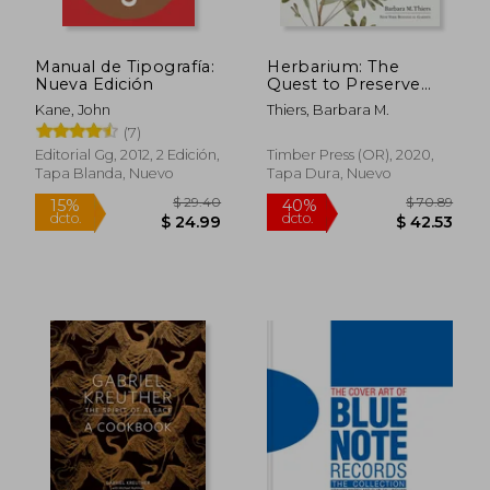
Manual de Tipografía:
Herbarium: The
Nueva Edición
Quest to Preserve
and Classify the
Kane, John
Thiers, Barbara M.
World'S Plants (en
(7)
Inglés)
Editorial Gg, 2012, 2 Edición,
Timber Press (OR), 2020,
Tapa Blanda, Nuevo
Tapa Dura, Nuevo
$ 74.75
45%
dcto.
$ 41.11
$ 54.