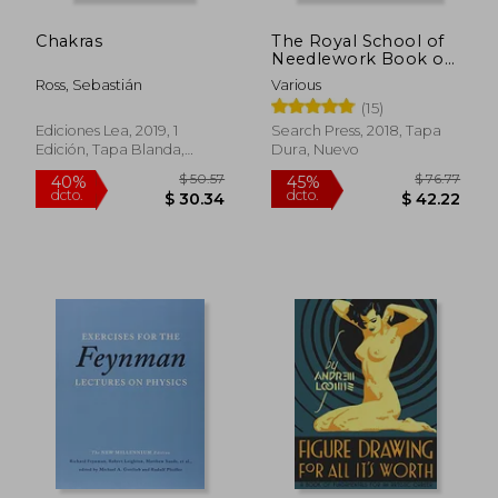
Chakras
The Royal School of
Needlework Book of
Embroidery: A Guide
Ross, Sebastián
Various
to Essential Stitches,
(15)
Techniques and
Projects (en Inglés)
Ediciones Lea, 2019, 1
Search Press, 2018, Tapa
Edición, Tapa Blanda,
Dura, Nuevo
Nuevo
$ 93.39
$ 60.
40%
45%
dcto.
dcto.
$ 56.03
$ 33.