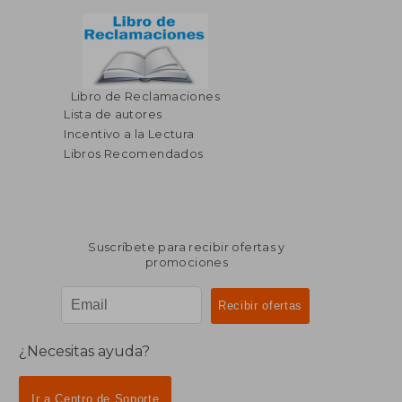
Libro de Reclamaciones
$ 44.09
$ 931.
45%
45%
dcto.
dcto.
Lista de autores
$ 24.25
$ 512.
Incentivo a la Lectura
Libros Recomendados
Suscríbete para recibir ofertas y
promociones
¿Necesitas ayuda?
Ir a Centro de Soporte