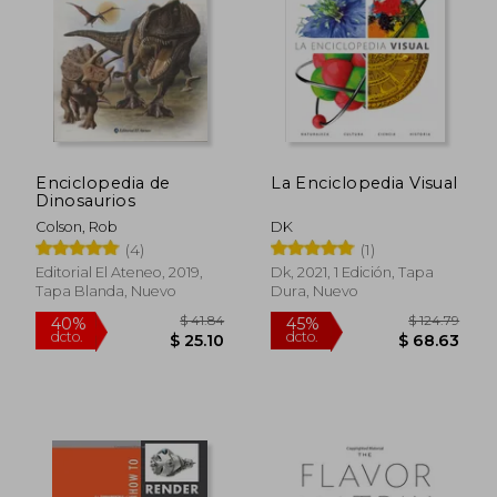
$ 71.80
$ 54.
45%
40%
dcto.
dcto.
$ 39.49
$ 32.
Enciclopedia de
La Enciclopedia Visual
Dinosaurios
Colson, Rob
DK
(4)
(1)
Editorial El Ateneo, 2019,
Dk, 2021, 1 Edición, Tapa
Tapa Blanda, Nuevo
Dura, Nuevo