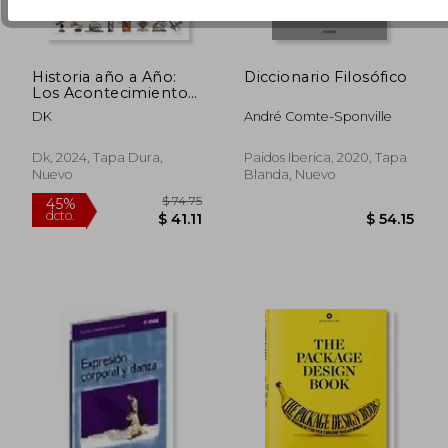
Historia año a Año:
Diccionario Filosófico
Los Acontecimientos
que Cambiaron el
DK
André Comte-Sponville
Mundo
Dk, 2024, Tapa Dura,
Paidos Iberica, 2020, Tapa
Nuevo
Blanda, Nuevo
$ 54.25
$ 65.
45%
40%
dcto.
dcto.
$ 29.84
$ 39.