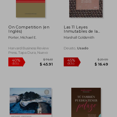
$ 49.72
$ 80.
45%
45%
dcto.
dcto.
$ 27.34
$ 44.
On Competition (en
Las 11 Leyes
Inglés)
Inmutables de la
Creación de Marcas
Porter, Michael E.
Marshall Goldsmith
en Internet
Harvard Business Review
Deusto,
Usado
Press, Tapa Dura, Nuevo