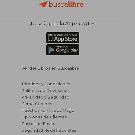
$ 58.35
$ 76.
45%
45%
¡Descárgate la App GRATIS!
dcto.
dcto.
$ 32.09
$ 42.
Vender Libros en Buscalibre
Términos y Condiciones
Políticas de Devolución
Privacidad y Seguridad
Cómo Comprar
Nuestras Formas de Pago
Opiniones de Clientes
Costos de Envío
Seguridad Redes Sociales