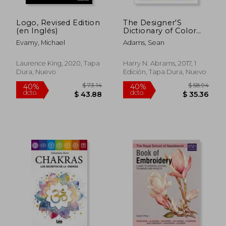
Logo, Revised Edition
The Designer'S
(en Inglés)
Dictionary of Color
(en Inglés)
Evamy, Michael
Adams, Sean
Laurence King, 2020, Tapa
Harry N. Abrams, 2017, 1
Dura, Nuevo
Edición, Tapa Dura, Nuevo
$ 29.40
$ 70.
15%
40%
dcto.
dcto.
$ 24.99
$ 42.