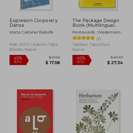
Expresion Corporal y
The Package Design
Danza
Book (Multilingual
Edition) (en Inglés)
Marta Castañer Balcells
Pentawards ; Wiedemann,
Julius
(2)
Inde, 2000, 1 Edición, Tapa
Taschen, Tapa Dura,
Blanda, Nuevo
Nuevo
$ 48.45
$ 85.
45%
45%
dcto.
dcto.
$ 26.65
$ 46.