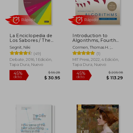
$ 95.88
$ 44.
La Enciclopedia de
Introduction to
Los Sabores / The
Algorithms, Fourth
Flavor Thesaurus:
Edition (en Inglés)
Segnit, Niki
Cormen, Thomas H. ;
Combinaciones,
Leiserson, Charles E. ;
(49)
(1)
Recetas E Ideas Para
Rivest, Ronald L.
El Cocinero Creativo
Debate, 2016, 1 Edición,
MIT Press, 2022, 4 Edición,
Tapa Dura, Nuevo
Tapa Dura, Nuevo
Rápido
Rápido