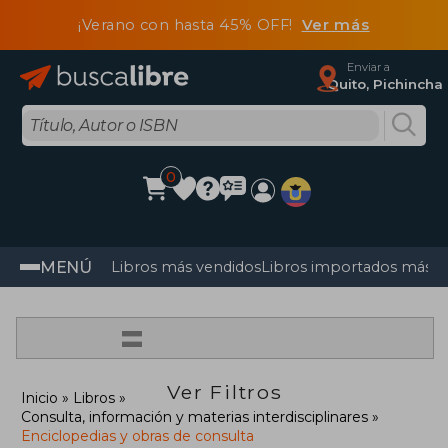
¡Verano con hasta 45% OFF!
Ver más
Enviar a
Quito, Pichincha
0
MENÚ
Libros más vendidos
Libros importados más v
=
Ver Filtros
Inicio
Libros
Consulta, información y materias interdisciplinares
Enciclopedias y obras de consulta