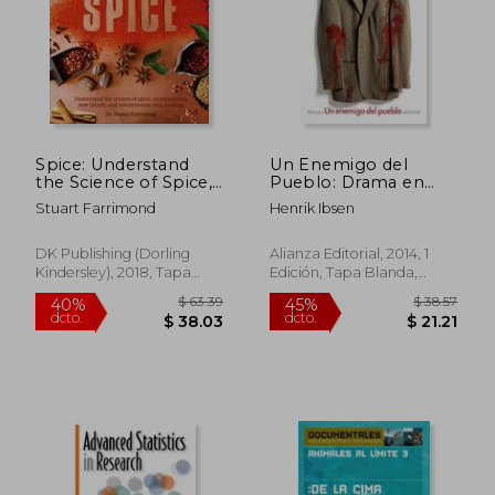
Spice: Understand
Un Enemigo del
the Science of Spice,
Pueblo: Drama en
Create Exciting new
Cinco Actos
Stuart Farrimond
Henrik Ibsen
Blends, and
Revolutionize (en
Inglés)
DK Publishing (Dorling
Alianza Editorial, 2014, 1
Kindersley), 2018, Tapa
Edición, Tapa Blanda,
Dura, Nuevo
Nuevo
$ 95.19
$ 70.
45%
45%
dcto.
dcto.
$ 52.35
$ 38.