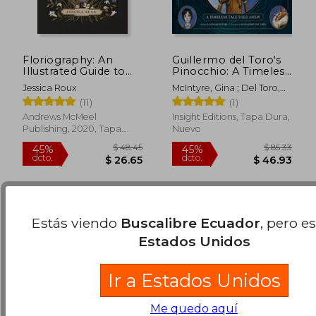
Floriography: An
Guillermo del Toro's
Illustrated Guide to
Pinocchio: A Timeless
the Victorian
Tale Told Anew (en
Jessica Roux
McIntyre, Gina ; Del Toro,
Language of Flowers
Inglés)
Guillermo
(11)
(1)
(en Inglés)
$ 63.39
$ 84.
40%
40%
Andrews McMeel
Insight Editions, Tapa Dura,
dcto.
dcto.
$ 38.03
$ 50.
Publishing, 2020, Tapa
Nuevo
Dura, Nuevo
Estás viendo
Buscalibre Ecuador
, pero e
Estados Unidos
Ir a Estados Unidos
Me quedo aquí