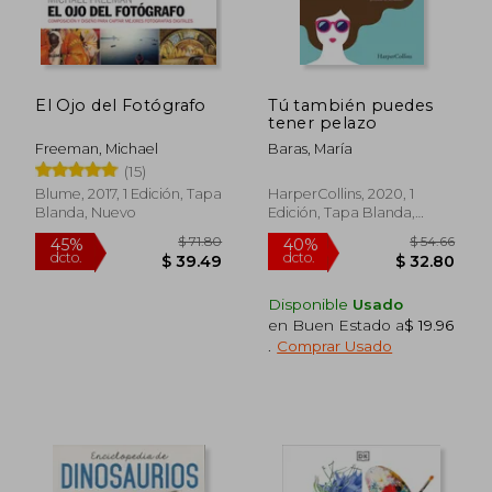
El Ojo del Fotógrafo
Tú también puedes
$ 76.51
$ 29.
40%
45%
tener pelazo
dcto.
dcto.
$ 45.91
$ 16.
Freeman, Michael
Baras, María
(15)
Blume, 2017, 1 Edición, Tapa
HarperCollins, 2020, 1
Blanda, Nuevo
Edición, Tapa Blanda,
Nuevo
Disponible
Usado
en Buen Estado a
$ 19.96
.
Comprar Usado