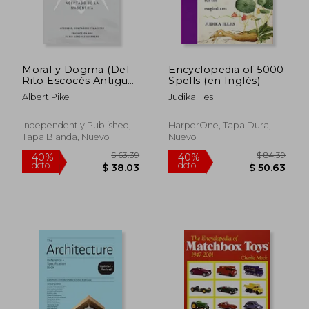
$ 94.30
$ 106.
45%
40%
dcto.
dcto.
$ 51.86
$ 64.
Moral y Dogma (Del
Encyclopedia of 5000
Rito Escocés Antiguo
Spells (en Inglés)
y Aceptado de la
Albert Pike
Judika Illes
Masonería): Grados de
Aprendiz,
Compañero y
Independently Published,
HarperOne, Tapa Dura,
Maestro
Tapa Blanda, Nuevo
Nuevo