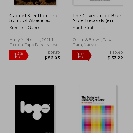
Gabriel Kreuther: The
The Cover art of Blue
Spirit of Alsace, a
Note Records (en
Cookbook (en Inglés)
Inglés)
Kreuther, Gabriel ;
Marsh, Graham ;
Ruhlman, Michael ; Sung,
Callingham, Glyn
Evan
Harry N. Abrams, 2021, 1
Collins & Brown, Tapa
Edición, Tapa Dura, Nuevo
Dura, Nuevo
$ 31.96
$ 49.
45%
45%
dcto.
dcto.
$ 17.58
$ 27.