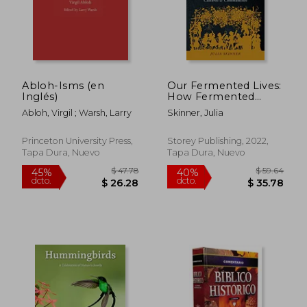
Abloh-Isms (en
Our Fermented Lives:
Inglés)
How Fermented
Foods Have Shaped
Abloh, Virgil ; Warsh, Larry
Skinner, Julia
Cultures &
Communities (en
Inglés)
Princeton University Press,
Storey Publishing, 2022,
Tapa Dura, Nuevo
Tapa Dura, Nuevo
$ 56.44
$ 37.
45%
40%