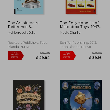
The Architecture
The Encyclopedia of
Reference &
Matchbox Toys: 1947-
$ 96.44
$ 55.
40%
45%
Specification Book
2001 (en Inglés)
dcto.
dcto.
$ 57.86
$ 30.
McMorrough, Julia
Mack, Charlie
updated & revised:
Everything Architects
Need to Know Every
Rockport Publishers, Tapa
Schiffer Publishing, 2013,
Day (en Inglés)
Blanda, Nuevo
Tapa Blanda, Nuevo