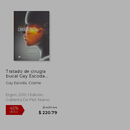
$ 40.00
$ 132.15
45%
dcto.
$ 34.00
$ 72.68
Tratado de cirugía
bucal Gay Escoda.
Cosme • Ergon
Gay Escoda. Cosme
Ergon, 2015, 1 Edición,
Cubierta De Piel, Nuevo