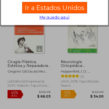
Ir a Estados Unidos
Me quedo aquí
 132.15
$ 107.64
45%
45%
dcto.
dcto.
72.68
$ 59.20
Cirugía Plástica,
Neurología
Estética y Reparadora
Ortopédica:
(Diccionarios Lid)
Exploración
Gregorio G&Oacute;Mez
Hoppenfeld, J. D. ;
Diagnóstica de Los
Bajo; Mar&Iacute;A Del Mar
Hoppenfeld, Stanley
(1)
Niveles Medulares
Vaquero P&Eacute;Rez
Lid Editorial Empresarial,
LWW, 2018, Tapa Blanda,
2007, 1 Edición, Tapa Dura,
Nuevo
Nuevo