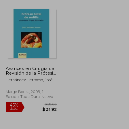
Avances en Cirugía de
Revisión de la Prótesis
$ 128.13
$ 401.44
45%
Total de Rodilla
dcto.
Hernández Hermoso, José
$ 70.47
$ 220.79
Antonio
Marge Books, 2009, 1
Edición, Tapa Dura, Nuevo