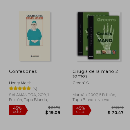
473.77
$ 120.05
45%
15%
dcto.
dcto.
60.57
$ 66.03
Confesiones
Cirugía de la mano 2
tomos
Henry Marsh
Green`s
(3)
SALAMANDRA, 2019, 1
Marbán, 2007, 5 Edición,
Edición, Tapa Blanda,
Tapa Blanda, Nuevo
Nuevo