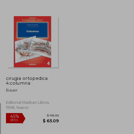
$ 107.64
$ 56.28
45%
dcto.
$ 59.20
$ 30.95
cirugia ortopedica
4:columna
Bauer
Editorial Marban Libros,
1998, Nuevo