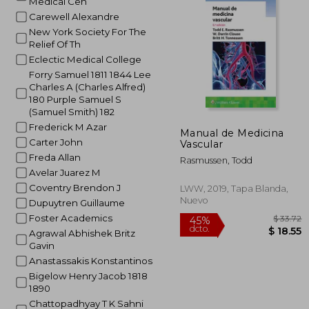
Medical Cen
15%
Carewell Alexandre
dcto.
$ 
New York Society For The
Relief Of Th
Eclectic Medical College
Forry Samuel 1811 1844 Lee
Charles A (Charles Alfred)
180 Purple Samuel S
(Samuel Smith) 182
Frederick M Azar
Manual de Medicina
Carter John
Vascular
Freda Allan
Rasmussen, Todd
Avelar Juarez M
Coventry Brendon J
LWW, 2019, Tapa Blanda,
Nuevo
Dupuytren Guillaume
Foster Academics
Agrawal Abhishek Britz
Gavin
Anastassakis Konstantinos
Bigelow Henry Jacob 1818
1890
Chattopadhyay T K Sahni