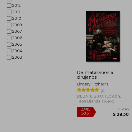
2012
2011
2010
2009
2007
2006
2005
2004
2003
$ 
45%
dcto.
$ 2
De matasanos a
cirujanos
Lindsey Fitzharris
(9)
DEBATE, 2018, 1 Edición,
Tapa Blanda, Nuevo