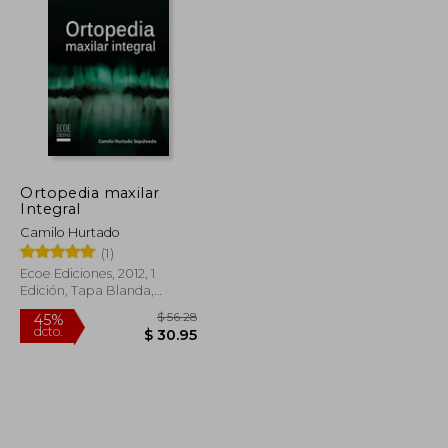
$ 331.23
$ 182.17
$ 60.00
Ortopedia maxilar
Integral
Camilo Hurtado
(1)
Ecoe Ediciones, 2012, 1
Edición, Tapa Blanda,
Nuevo