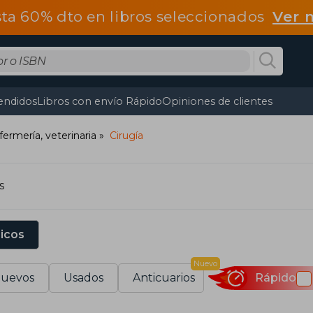
ta 60% dto en libros seleccionados
Ver 
endidos
Libros con envío Rápido
Opiniones de clientes
fermería, veterinaria
Cirugía
s
sicos
Nuevo
uevos
Usados
Anticuarios
Rápido