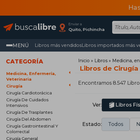
Has
Enviar a
Quito, Pichincha
MENÚ
Libros más vendidos
Libros importados más v
Inicio
Libros
Medicina, en
CATEGORÍA
Libros de Cirugía
Medicina, Enfermería,
Veterinaria
Encontramos 8.547 Libro
Cirugía
Cirugía Cardiotorácica
Cirugía De Cuidados
Ver:
Libros Fí
Intensivos
Cirugía De Trasplantes
Cirugía Del Abdomen
Estado:
Todos
N
Cirugía Gastrointestinal Y
Colorrectal
Cirugía General