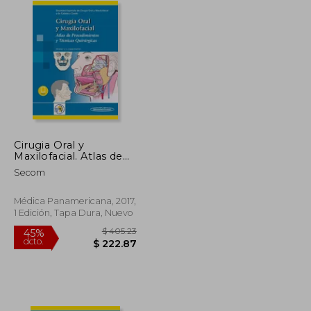
Cirugia Oral y
Maxilofacial. Atlas de
Procedimientos y
Secom
Tecnicas Quirurgicas
Médica Panamericana, 2017,
1 Edición, Tapa Dura, Nuevo
$ 234.70
$ 405.23
45%
dcto.
$ 129.09
$ 222.87