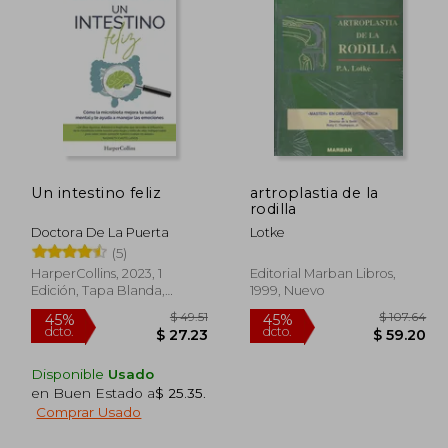
$ 89.41
$ 72.44
45%
45%
dcto.
dcto.
76.00
$ 39.84
Un intestino feliz
artroplastia de la
rodilla
Doctora De La Puerta
Lotke
(5)
HarperCollins, 2023, 1
Editorial Marban Libros,
Edición, Tapa Blanda,
1999, Nuevo
Nuevo
Disponible
Usado
en Buen Estado a
$ 25.35
.
Comprar Usado