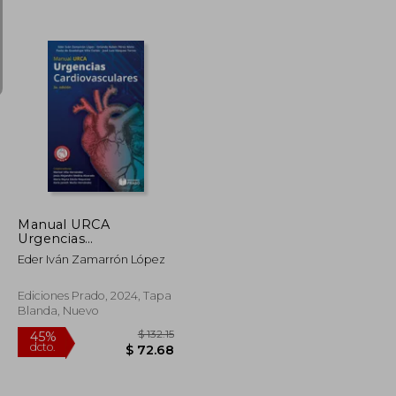
$ 206.73
$ 118.35
45%
dcto.
$ 113.70
$ 65.09
Manual URCA
Urgencias
Cardiovasculares
Eder Iván Zamarrón López
Ediciones Prado, 2024, Tapa
Blanda, Nuevo