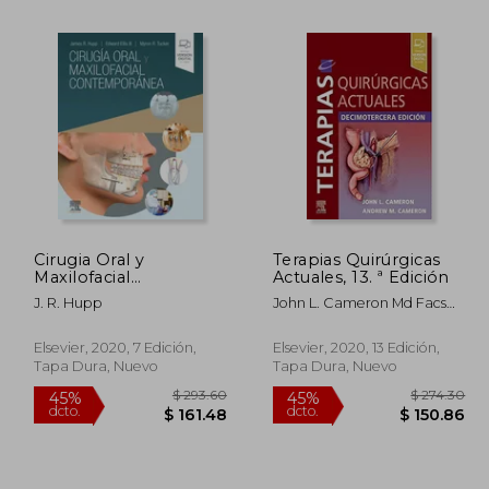
Cirugia Oral y
Terapias Quirúrgicas
Maxilofacial
Actuales, 13. ª Edición
$ 51.45
$ 34.72
45%
45%
Contemporanea (7ª
dcto.
dcto.
J. R. Hupp
John L. Cameron Md Facs
28.30
$ 19.09
Ed. )
Frcs(Eng) (Hon) Frcs(Ed)
(Hon) Frcsi(Hon); Andrew M.
Elsevier, 2020, 7 Edición,
Elsevier, 2020, 13 Edición,
Cameron Md Phd Facs
Tapa Dura, Nuevo
Tapa Dura, Nuevo