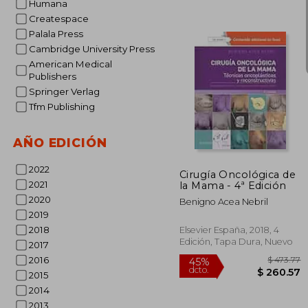
Humana
Createspace
Palala Press
Cambridge University Press
American Medical
Publishers
Springer Verlag
Tfm Publishing
$
45%
dcto.
$ 
AÑO EDICIÓN
2022
Cirugía Oncológica de
2021
la Mama - 4ª Edición
2020
Benigno Acea Nebril
2019
2018
Elsevier España, 2018, 4
Edición, Tapa Dura, Nuevo
2017
2016
2015
2014
2013