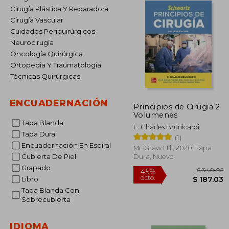
Cirugía Plástica Y Reparadora
Cirugía Vascular
Cuidados Periquirúrgicos
Neurocirugía
Oncología Quirúrgica
Ortopedia Y Traumatología
Técnicas Quirúrgicas
ENCUADERNACIÓN
Principios de Cirugia 2
Volumenes
Tapa Blanda
F. Charles Brunicardi
Tapa Dura
(1)
Encuadernación En Espiral
Mc Graw Hill, 2020, Tapa
Cubierta De Piel
Dura, Nuevo
Grapado
Libro
Tapa Blanda Con
Sobrecubierta
$ 
45%
dcto.
$ 1
IDIOMA