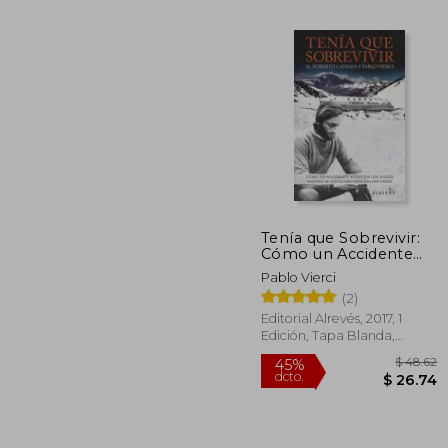
Tenía que Sobrevivir:
Cómo un Accidente
45%
Aéreo en los Andes
dcto.
Pablo Vierci
$ 
Inspiró mi Vocación
(2)
Para Salvar Vidas
Editorial Alrevés, 2017, 1
Edición, Tapa Blanda,
Nuevo