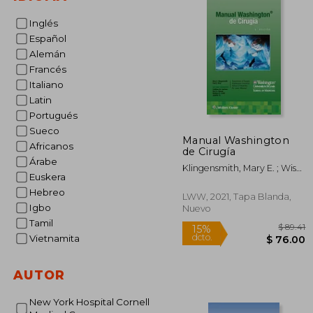
Inglés
Español
Alemán
Francés
Italiano
Latin
Portugués
Sueco
Manual Washington
Africanos
de Cirugía
Árabe
Klingensmith, Mary E. ; Wise,
Euskera
Paul
Hebreo
LWW, 2021, Tapa Blanda,
Igbo
Nuevo
Tamil
Vietnamita
AUTOR
New York Hospital Cornell