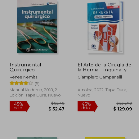
Instrumental
El Arte de la Cirugía de
Quirurgico
la Hernia - Inguinal y
Femoral. Incluye e-
Renee Nemitz
Giampiero Campanelli
book
(5)
Manual Moderno, 2018, 2
Amolca, 2022, Tapa Dura,
Edición, Tapa Dura, Nuevo
Nuevo
340.05
$ 95.40
45%
45%
dcto.
dcto.
87.03
$ 52.47