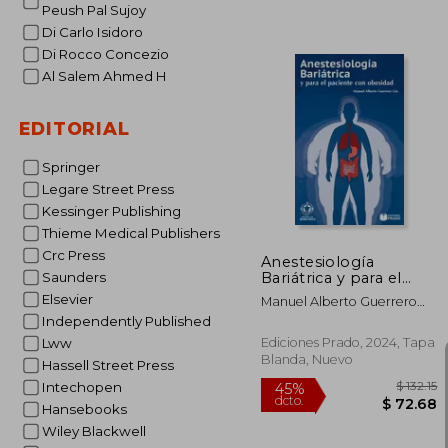
Peush Pal Sujoy
Di Carlo Isidoro
$
Di Rocco Concezio
45%
dcto.
$ 
Al Salem Ahmed H
EDITORIAL
Springer
Legare Street Press
Kessinger Publishing
Thieme Medical Publishers
Crc Press
Anestesiología
Bariátrica y para el
Saunders
paciente con
Elsevier
Manuel Alberto Guerrero
obesidad.
Gutiérrez
Independently Published
Ediciones Prado, 2024, Tapa
Lww
Blanda, Nuevo
Hassell Street Press
Intechopen
Hansebooks
Wiley Blackwell