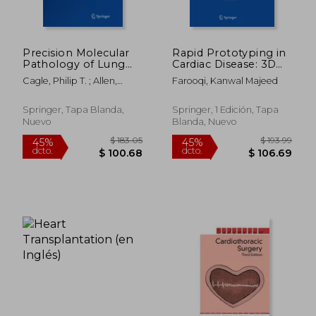
$ 183.05
$ 193.
45%
45%
dcto.
dcto.
$ 100.68
$ 106.
Precision Molecular
Rapid Prototyping in
Pathology of Lung
Cardiac Disease: 3D
Cancer (en Inglés)
Printing the Heart
Cagle, Philip T. ; Allen,
Farooqi, Kanwal Majeed
(en Inglés)
Timothy Craig ; Beasley,
Mary Beth
Springer, Tapa Blanda,
Springer, 1 Edición, Tapa
Nuevo
Blanda, Nuevo