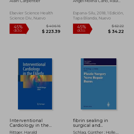
Alain Carpentier
Ángel Molina Cano, Raúl
analysis to valve
Docente)
Godoy Mayoral, Sergio
reconstruction
García Castillo,Mariano
Elsevier Science Health
Espana-Silu, 2018, 1 Edición,
Arévalo González (Oords.)
Science Div, Nuevo
Tapa Blanda, Nuevo
$ 150.24
$ 336.
45%
45%
dcto.
dcto.
$ 82.63
$ 184.
Interventional
fibrin sealing in
Cardiology in the
surgical and
Elderly (en Inglés)
nonsurgical fields:
Rittger, Harald
Schlag, Günther ; Holle,