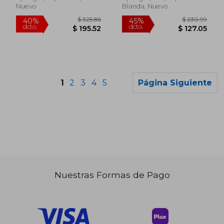
Nuevo
Blanda, Nuevo
1
2
3
4
5
Página Siguiente
Nuestras Formas de Pago
$ 70.56
$ 128.
45%
45%
dcto.
dcto.
$ 38.81
$ 70.