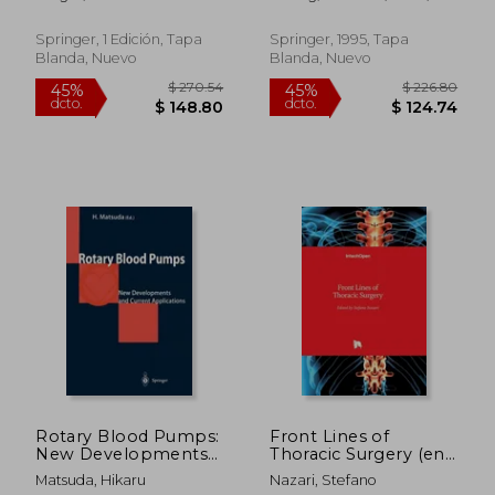
volume 3: plastic
Jürgen
surgery nerve repair
burns (en Inglés)
Springer, 1 Edición, Tapa
Springer, 1995, Tapa
Blanda, Nuevo
Blanda, Nuevo
$ 292.42
$ 588.
45%
45%
dcto.
dcto.
$ 160.83
$ 323.
Rotary Blood Pumps:
Front Lines of
New Developments
Thoracic Surgery (en
and Current
Inglés)
Matsuda, Hikaru
Nazari, Stefano
Applications (en