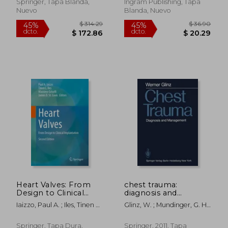
Inglés)
Springer, Tapa Blanda,
Ingram Publishing, Tapa
Nuevo
Blanda, Nuevo
$ 42.00
$ 73.
15%
40%
dcto.
dcto.
$ 35.70
$ 44.
Heart Valves: From
chest trauma:
Design to Clinical
diagnosis and
Implantation (en
management (en
Iaizzo, Paul A. ; Iles, Tinen L.
Glinz, W. ; Mundinger, G. H.
Inglés)
Inglés)
; Griselli, Massimo
Sr. ; Mundinger, G. H. Jr.
Springer, Tapa Dura,
Springer, 2011, Tapa