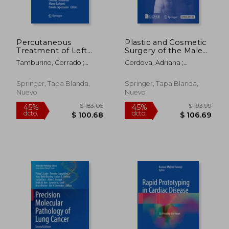
dcto.
dcto.
$ 172.86
$ 172.
Percutaneous
Plastic and Cosmetic
Treatment of Left
Surgery of the Male
Side Cardiac Valves: A
Breast (en Inglés)
Tamburino, Corrado ;
Cordova, Adriana ;
Practical Guide for the
Barbanti, Marco ;
Innocenti, Alessandro ; Toia,
Interventional
Capodanno, Davide
Francesca
Cardiologist (en
Springer, Tapa Blanda,
Springer, Tapa Blanda,
Inglés)
Nuevo
Nuevo