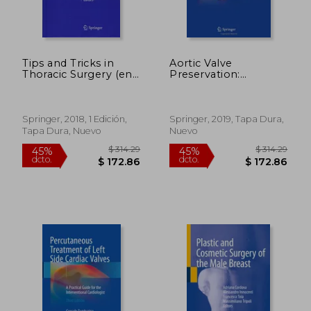
Tips and Tricks in
Aortic Valve
Thoracic Surgery (en
Preservation:
Inglés)
Concepts and
Approaches (en
Inglés)
Springer, 2018, 1 Edición,
Springer, 2019, Tapa Dura,
Tapa Dura, Nuevo
Nuevo
$ 314.29
$ 314.
45%
45%