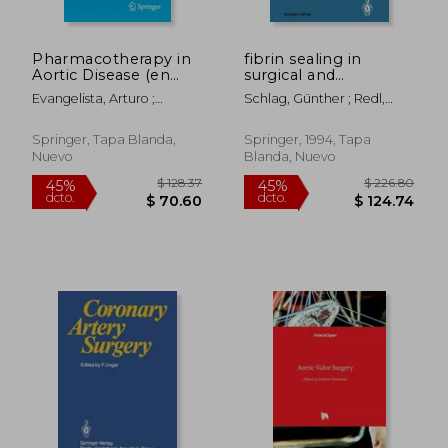
Pharmacotherapy in
fibrin sealing in
Aortic Disease (en
surgical and
Inglés)
nonsurgical fields:
Evangelista, Arturo ;
Schlag, Günther ; Redl,
volume 1: wound
$ 292.42
$ 169.
45%
45%
Nienaber, Christoph A.
Heinz
healing (en Inglés)
dcto.
dcto.
$ 160.83
$ 93.
Springer, Tapa Blanda,
Springer, 1994, Tapa
Nuevo
Blanda, Nuevo