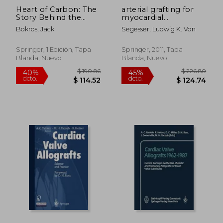
Heart of Carbon: The
arterial grafting for
Story Behind the
myocardial
Pursuit of the Perfect
revascularization:
Bokros, Jack
Segesser, Ludwig K. Von
Mechanical Heart
indications, surgical
Valve (en Inglés)
techniques and
results (en Inglés)
Springer, 1 Edición, Tapa
Springer, 2011, Tapa
Blanda, Nuevo
Blanda, Nuevo
$ 314.29
$ 292.
45%
45%
dcto.
dcto.
$ 172.86
$ 160.