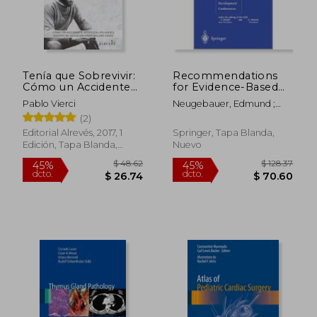
Tenía que Sobrevivir:
Recommendations
Cómo un Accidente
for Evidence-Based
Aéreo en los Andes
Endoscopic Surgery:
Pablo Vierci
Neugebauer, Edmund ;
Inspiró mi Vocación
The Updated Eaes
Sauerland, Stefan
(2)
Para Salvar Vidas
Consensus
Development
Editorial Alrevés, 2017, 1
Springer, Tapa Blanda,
Conferences (en
Edición, Tapa Blanda,
Nuevo
Inglés)
Nuevo
$ 48.62
$ 128.
45%
45%
dcto.
dcto.
$ 26.74
$ 70.