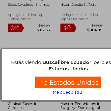
Abdominal
Sood, Jayashree ; Sharma,
Nistor, Claudiu E. ; Tsui,
Approaches (en
$ 204.93
$ 248.
45%
45%
Shikha
Steven ; K&#305;rali, Kaan
Inglés)
dcto.
dcto.
$ 112.71
$ 136.
Springer, 1 Edición, Tapa
Springer, 2020, 1 Edición,
Blanda, Nuevo
Tapa Dura, Nuevo
Estás viendo
Buscalibre Ecuador
, pero e
Estados Unidos
Ir a Estados Unidos
Me quedo aquí
Clinical Cases in
Master Techniques in
Cardiac
Surgery: Esophageal