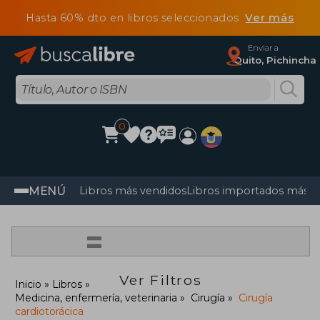
Hasta 60% dto en libros seleccionados
Ver más
Enviar a
Quito, Pichincha
0
MENÚ
Libros más vendidos
Libros importados más v
=
Ver Filtros
Inicio
Libros
Medicina, enfermería, veterinaria
Cirugía
Cirugía
cardiotorácica