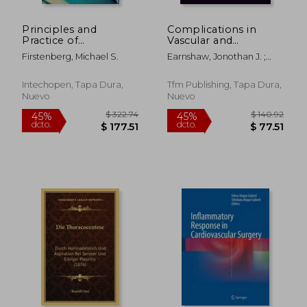
Principles and
Complications in
Practice of
Vascular and
Cardiothoracic
Endovascular
Firstenberg, Michael S.
Earnshaw, Jonothan J. ;
Surgery (en Inglés)
Surgery: How to
Wyatt, Michael G.
Avoid Them and How
to Get Out of Trouble
Intechopen, Tapa Dura,
Tfm Publishing, Tapa Dura,
(en Inglés)
Nuevo
Nuevo
$ 226.80
$ 273.
45%
45%
dcto.
dcto.
$ 124.74
$ 150.