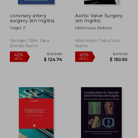
coronary artery
Aortic Valve Surgery
surgery (en Inglés)
(en Inglés)
Unger, F.
Motomura, Noboru
Springer, 1984, Tapa
Intechopen, Tapa Dura,
Blanda, Nuevo
Nuevo
$ 128.37
$ 226.
45%
45%
dcto.
dcto.
$ 70.60
$ 124.