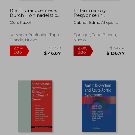
Die Thoracocentese:
Inflammatory
Durch Hohlnadelstich
Response in
Und Aspiration Bei
Cardiovascular
Oeri, Rudolf
Gabriel, Edmo Atique ;
Seroser Und Eitriger
Surgery (en Inglés)
Gabriel, Sthefano Atique
Pleuritis (1876) (en
Alemán)
Kessinger Publishing, Tapa
Springer, Tapa Blanda,
Blanda, Nuevo
Nuevo
$ 322.74
$ 140.
45%
45%
dcto.
dcto.
$ 177.51
$ 77.