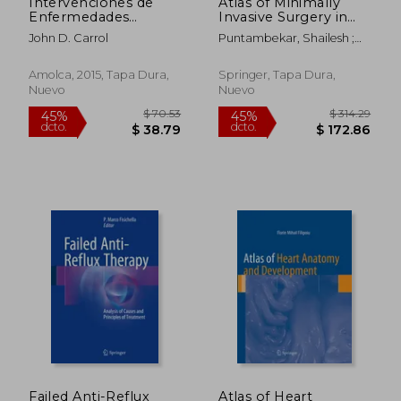
Intervenciones de
Atlas of Minimally
Enfermedades
Invasive Surgery in
Estructurales
Esophageal
John D. Carrol
Puntambekar, Shailesh ;
Cardiacas
Carcinoma (en Inglés)
Cuesta, Miguel
Amolca, 2015, Tapa Dura,
Springer, Tapa Dura,
Nuevo
Nuevo
$ 128.37
$ 240.
45%
45%
dcto.
dcto.
$ 70.60
$ 132.
Failed Anti-Reflux
Atlas of Heart