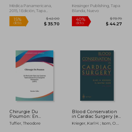
(1907) (en Francés)
Médica Panamericana,
Kessinger Publishing, Tapa
2015, 1 Edición, Tapa
Blanda, Nuevo
Blanda, Nuevo
$ 270.54
$ 226.
45%
45%
dcto.
dcto.
$ 148.80
$ 124.
Chirurgie Du
Blood Conservation
Poumon: En
in Cardiac Surgery (en
Particulier Dans Les
Inglés)
Tuffier, Theodore
Krieger, Karl H. ; Isom, O.
Cavernes
Wayne
Tuberculeuses Et La