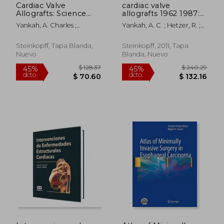
Cardiac Valve
cardiac valve
Allografts: Science
allografts 1962 1987:
and Practice (en
current concepts on
Yankah, A. Charles ;
Yankah, A. C. ; Hetzer, R. ;
Inglés)
the use of aortic and
Yacoub, M. H. ; Hetzer,
Miller, C.
pulmonary allografts
Roland
for heart valve
Steinkopff, Tapa Blanda,
Steinkopff, 2011, Tapa
subsitutes (en Inglés)
Nuevo
Blanda, Nuevo
$ 190.86
$ 226.
40%
45%
dcto.
dcto.
$ 114.52
$ 124.