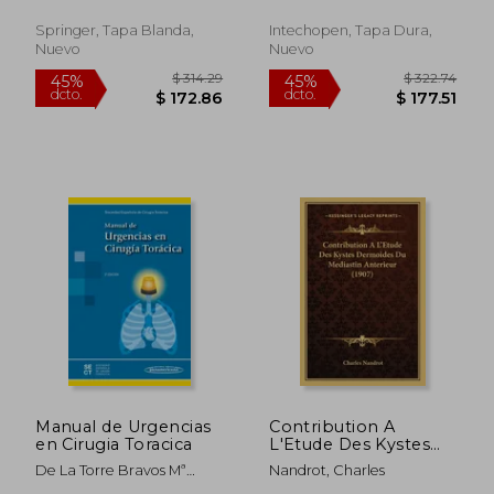
Inglés)
Springer, Tapa Blanda,
Intechopen, Tapa Dura,
Nuevo
Nuevo
$ 406.16
$ 62.
45%
45%
dcto.
dcto.
$ 223.39
$ 34.
Manual de Urgencias
Contribution A
en Cirugia Toracica
L'Etude Des Kystes
Dermoides Du
De La Torre Bravos Mª
Nandrot, Charles
Mediastin Anterieur
Mercedes