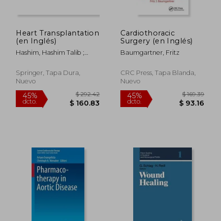
Heart Transplantation
Cardiothoracic
$ 183.05
$ 193.
45%
45%
(en Inglés)
Surgery (en Inglés)
dcto.
dcto.
$ 100.68
$ 106.
Hashim, Hashim Talib ;
Baumgartner, Fritz
Ahmed, Naseer ; Faggian,
Giuseppe
Springer, Tapa Dura,
CRC Press, Tapa Blanda,
Nuevo
Nuevo