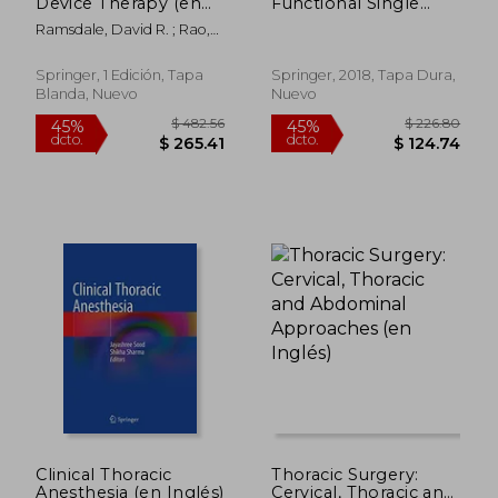
Device Therapy (en
Functional Single
dcto.
dcto.
$ 38.79
$ 172.
Inglés)
Ventricle and
Ramsdale, David R. ; Rao,
Hypoplastic Left
Archana
Heart Syndrome (en
Inglés)
Springer, 1 Edición, Tapa
Springer, 2018, Tapa Dura,
Blanda, Nuevo
Nuevo
Clinical Thoracic
Thoracic Surgery:
Anesthesia (en Inglés)
Cervical, Thoracic and