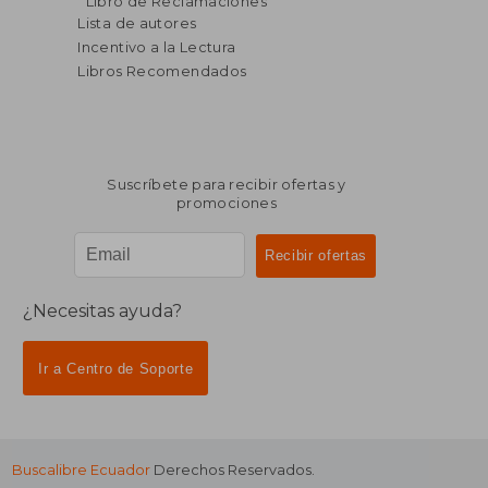
Libro de Reclamaciones
dcto.
dcto.
$ 195.52
$ 127.
Lista de autores
Incentivo a la Lectura
Libros Recomendados
Suscríbete para recibir ofertas y
promociones
¿Necesitas ayuda?
Ir a Centro de Soporte
Buscalibre Ecuador
Derechos Reservados.