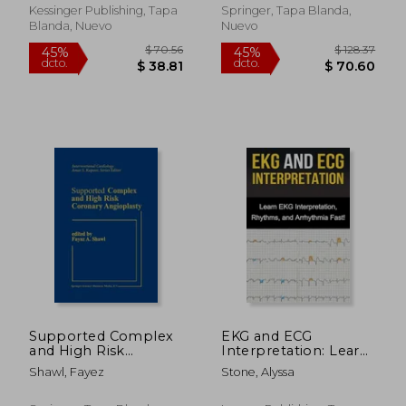
Gangrene
Kessinger Publishing, Tapa
Springer, Tapa Blanda,
Pulmonaire (1897)
Blanda, Nuevo
Nuevo
(en Francés)
$ 314.29
$ 322.
45%
45%
dcto.
dcto.
$ 172.86
$ 177.
Supported Complex
EKG and ECG
and High Risk
Interpretation: Learn
Coronary Angioplasty
EKG Interpretation,
Shawl, Fayez
Stone, Alyssa
(en Inglés)
Rhythms, and
Arrhythmia Fast! (en