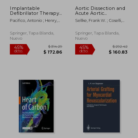
Implantable
Aortic Dissection and
Defibrillator Therapy:
Acute Aortic
A Clinical Guide (en
Syndromes (en
Pacifico, Antonio ; Henry,
Sellke, Frank W. ; Coselli,
Inglés)
Inglés)
Philip D. ; Bardy, Gust H.
Joseph S. ; Sundt, Thoralf
M.
Springer, Tapa Blanda,
Springer, Tapa Blanda,
Nuevo
Nuevo
$ 77.79
$ 248.
40%
45%
dcto.
dcto.
$ 46.67
$ 136.