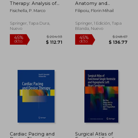
Therapy: Analysis of
Anatomy and
Causes and Principles
Development (en
Fisichella, P. Marco
Filipoiu, Florin Mihail
of Treatment (en
Inglés)
Inglés)
Springer, Tapa Dura,
Springer, 1 Edición, Tapa
Nuevo
Blanda, Nuevo
Cardiac Pacing and
Surgical Atlas of
$ 70.53
$ 314.
45%
45%