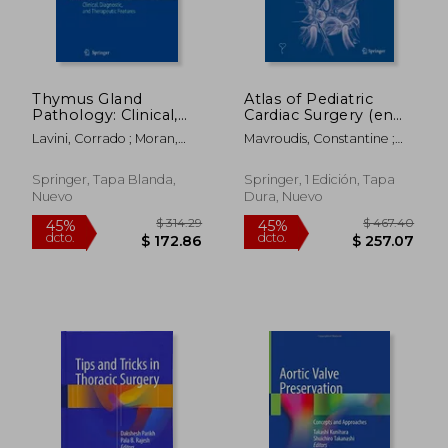
Thymus Gland
Atlas of Pediatric
Pathology: Clinical,
Cardiac Surgery (en
Diagnostic and
Inglés)
Lavini, Corrado ; Moran,
Mavroudis, Constantine ;
Therapeutic Features
Cesar A. ; Morandi, Uliano
Backer, Carl Lewis ; Idriss,
(en Inglés)
Rachid F.
Springer, Tapa Blanda,
Springer, 1 Edición, Tapa
Nuevo
Dura, Nuevo
$ 314.29
$ 467.
45%
45%
dcto.
dcto.
$ 172.86
$ 257.