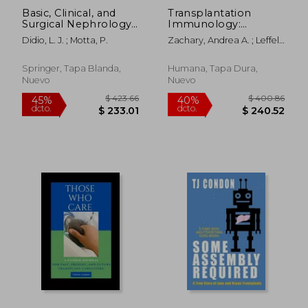
Basic, Clinical, and
Transplantation
Surgical Nephrology
Immunology:
(en Inglés)
Methods and
Didio, L. J. ; Motta, P.
Zachary, Andrea A. ; Leffell,
Protocols (en Inglés)
Mary S.
Springer, Tapa Blanda,
Humana, Tapa Dura,
Nuevo
Nuevo
$ 108.36
$ 332.
40%
45%
dcto.
dcto.
$ 65.02
$ 183.