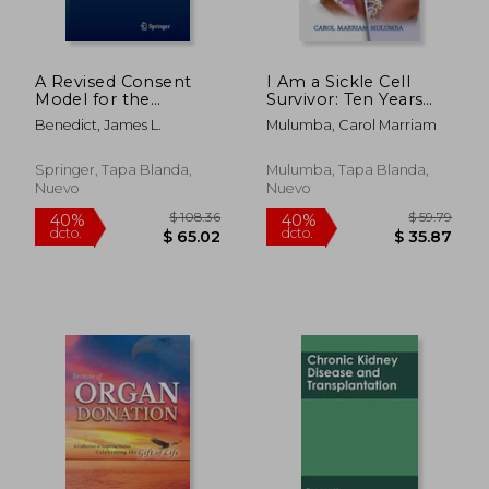
$ 379.91
$ 226.
45%
45%
dcto.
dcto.
$ 208.95
$ 124.
A Revised Consent
I Am a Sickle Cell
Model for the
Survivor: Ten Years
Transplantation of
and Still Counting (en
Benedict, James L.
Mulumba, Carol Marriam
Face and Upper
Inglés)
Limbs: Covenant
Consent (en Inglés)
Springer, Tapa Blanda,
Mulumba, Tapa Blanda,
Nuevo
Nuevo