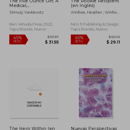
The Five Ounce Gift: A
The Rookie Recipient
Medical,
(en Inglés)
Philosophical &
Shmuly Yanklowitz
Winfree, Heather ; Winfree,
Spiritual Jewish Guide
Steve
to Kidney Donation
(en Inglés)
Ben Yehuda Press, 2022,
Nico 11 Publishing & Design,
Tapa Blanda, Nuevo
Tapa Blanda, Nuevo
$ 59.54
$ 56.
40%
45%
dcto.
dcto.
$ 35.72
$ 31.
The Hero Within (en
Nuevas Perspectivas