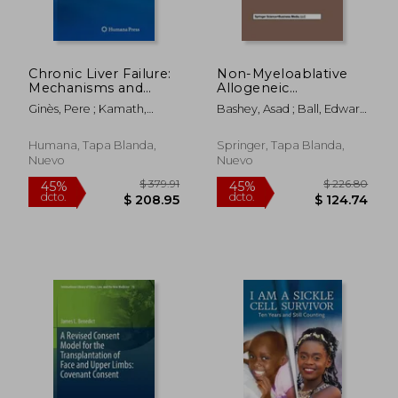
dcto.
dcto.
$ 32.44
$ 20.
Chronic Liver Failure:
Non-Myeloablative
Mechanisms and
Allogeneic
Management (en
Transplantation (en
Ginès, Pere ; Kamath,
Bashey, Asad ; Ball, Edward
Inglés)
Inglés)
Patrick S. ; Arroyo, Vicente
D.
Humana, Tapa Blanda,
Springer, Tapa Blanda,
Nuevo
Nuevo