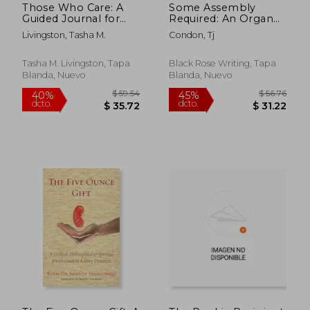
Those Who Care: A
Some Assembly
Guided Journal for
Required: An Organ
Past, Present, and
Transplant Love
Livingston, Tasha M.
Condon, Tj
Future Transplant
Story (en Inglés)
Caregivers (en Inglés)
Tasha M. Livingston, Tapa
Black Rose Writing, Tapa
Blanda, Nuevo
Blanda, Nuevo
$ 423.66
$ 400.
45%
40%
dcto.
dcto.
$ 233.01
$ 240.