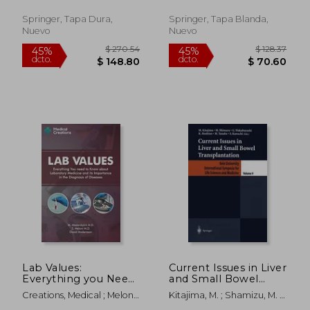
Developments in
Renal Surgery (en
Springer, Tapa Dura,
Springer, Tapa Blanda,
Inglés)
Nuevo
Nuevo
$ 54.14
$ 55
45%
45%
dcto.
dcto.
$ 29.77
$ 30.
Lab Values:
Current Issues in Liver
Everything you Need
and Small Bowel
to Know About
Transplantation (en
Creations, Medical ; Meloni,
Kitajima, M. ; Shamizu, M. ;
Laboratory Medicine
Inglés)
S. ; Mastenbjörk, M.
Wakabayashi, G.