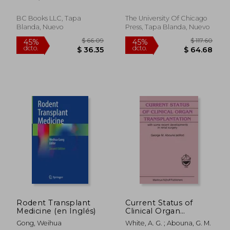
BC Books LLC, Tapa
The University Of Chicago
Blanda, Nuevo
Press, Tapa Blanda, Nuevo
$ 332.87
$ 55.
45%
45%
dcto.
dcto.
$ 183.08
$ 30.
Rodent Transplant
Current Status of
Medicine (en Inglés)
Clinical Organ
Transplantation: With
Gong, Weihua
White, A. G. ; Abouna, G. M.
Some Recent