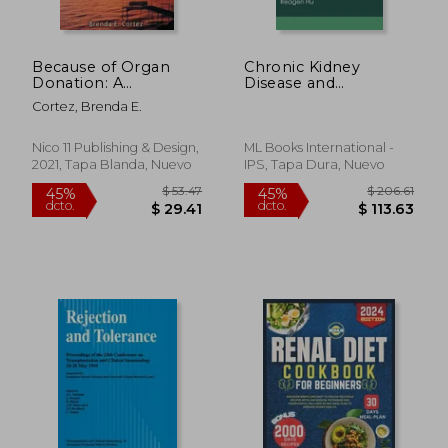
Because of Organ
Chronic Kidney
$ 108.36
$ 59.
40%
40%
Donation: A
Disease and
dcto.
dcto.
$ 65.02
$ 35.
Collection of
Transplantation
Cortez, Brenda E.
Inspiring Stories
Celebrating the Gift
of Life (en Inglés)
Nico 11 Publishing & Design,
ML Books International -
2021, Tapa Blanda, Nuevo
IPS, Tapa Dura, Nuevo