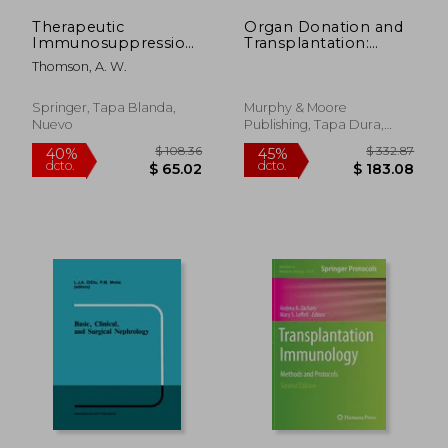
Therapeutic
Organ Donation and
Immunosuppression
Transplantation:
(en Inglés)
Issues, Challenges
Thomson, A. W.
and Clinical
Perspectives (en
Inglés)
Springer, Tapa Blanda,
Murphy & Moore
Nuevo
Publishing, Tapa Dura,
Nuevo
$ 190.86
$ 270.
40%
45%
dcto.
dcto.
$ 114.52
$ 148.