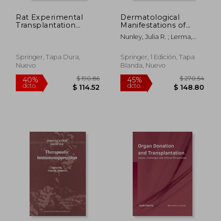
Rat Experimental
Dermatological
Transplantation
Manifestations of
Surgery: A Practical
Kidney Disease (en
Nunley, Julia R. ; Lerma,
Guide
Inglés)
Edgar V.
Springer, Tapa Dura,
Springer, 1 Edición, Tapa
Nuevo
Blanda, Nuevo
$ 53.80
$ 57
45%
45%
dcto.
dcto.
$ 29.59
$ 31.