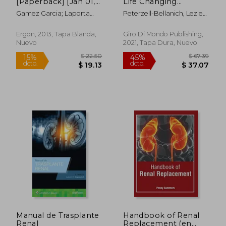
[Paperback] [Jan 01,
Life Changing
dcto.
dcto.
$ 31.55
$ 29.
2013] Pablo Gámez
Journeys of
Gamez Garcia; Laporta
Peterzell-Bellanich, Lezlee
García, Rosalía
Transplant Patients
Hernandez
; White, Roseanna
Laporta Hernández
(en Inglés)
Ergon, 2013, Tapa Blanda,
Giro Di Mondo Publishing,
Nuevo
2021, Tapa Dura, Nuevo
Manual de Trasplante
Handbook of Renal
Renal
Replacement (en