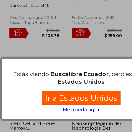
Inglés)
Danovitch, Gabriel M.
$ 42.53
$ 59.
45%
45%
dcto.
dcto.
$ 23.39
$ 32.
Ovid Technologies, 2018, 1
Foster Academics, 2019,
Edición, Tapa Blanda,
Tapa Dura, Nuevo
Nuevo
Estás viendo
Buscalibre Ecuador
, pero e
Estados Unidos
Ir a Estados Unidos
Me quedo aquí
Stem Cell and Bone
Krankenpfleger in der
Marrow
Nephrologie Der