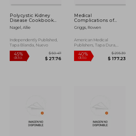
Polycystic Kidney
Medical
Disease Cookbook
Complications of
for Beginners: Quick,
Kidney
Nagel, Allie
Griggs, Rowen
Simple Delicious Low
Transplantation (en
Sodium Low
Inglés)
Potassium Diet
Independently Published,
American Medical
Recipes and Meal
Tapa Blanda, Nuevo
Publishers, Tapa Dura,
$ 128.37
$ 57.
45%
45%
Plan for PKD & CKD
Nuevo
dcto.
dcto.
$ 70.60
$ 31.
Stage 3 (en Inglés)