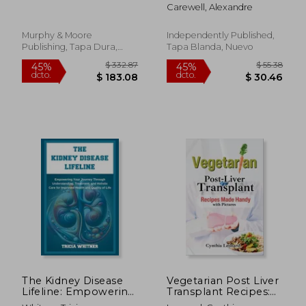
Transplantation (en
vollständige Leitfaden
Carewell, Alexandre
Inglés)
(en Alemán)
Murphy & Moore
Independently Published,
Publishing, Tapa Dura,
Tapa Blanda, Nuevo
$ 22.50
$ 67.
15%
45%
Nuevo
dcto.
dcto.
$ 19.13
$ 37.
The Kidney Disease
Vegetarian Post Liver
Lifeline: Empowering
Transplant Recipes:
Your Journey
Offers Nutrient-