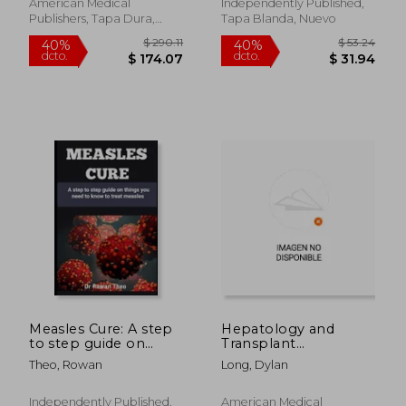
Potassium, Sodium
American Medical
Independently Published,
and Phosphorus
Publishers, Tapa Dura,
Tapa Blanda, Nuevo
Recipes to Manage
Nuevo
Stag (en Inglés)
$ 55.85
$ 467.
45%
45%
dcto.
dcto.
$ 30.72
$ 257.
Measles Cure: A step
Hepatology and
to step guide on
Transplant
things you need to
Hepatology: A Case-
Theo, Rowan
Long, Dylan
know to treat
Based Approach (en
measles (en Inglés)
Inglés)
Independently Published,
American Medical