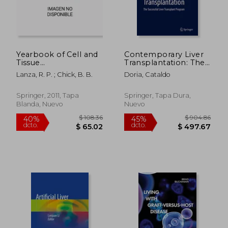
Yearbook of Cell and
Contemporary Liver
Tissue
Transplantation: The
Transplantation 1996-
Successful Liver
Lanza, R. P. ; Chick, B. B.
Doria, Cataldo
1997 (en Inglés)
Transplant Program
(en Inglés)
Springer, 2011, Tapa
Springer, Tapa Dura,
Blanda, Nuevo
Nuevo
$ 108.36
$ 904.
40%
45%
dcto.
dcto.
$ 65.02
$ 497.