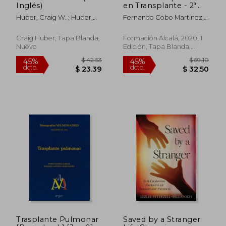
Inglés)
en Transplante - 2ª
Edición
Huber, Craig W. ; Huber,
Fernando Cobo Martinez;
Craig
Maria Dolores Enciso
Revilla
Craig Huber, Tapa Blanda,
Formación Alcalá, 2020, 1
Nuevo
Edición, Tapa Blanda,
Nuevo
Trasplante Pulmonar
Saved by a Stranger:
$ 57.37
$ 52.
45%
45%