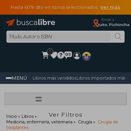
Hasta 60% dto en libros seleccionados
Ver más
Enviar a
Quito, Pichincha
0
MENÚ
Libros más vendidos
Libros importados más v
=
Ver Filtros
Inicio
Libros
Medicina, enfermería, veterinaria
Cirugía
Cirugía de
trasplantes