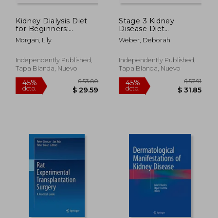
Kidney Dialysis Diet
Stage 3 Kidney
for Beginners:
Disease Diet
Recipes that are both
Cookbook: The
Morgan, Lily
Weber, Deborah
delicious and dialysis-
Ultimate Tasty
friendly (en Inglés)
Kidney-Friendly
Recipes Guide to
Independently Published,
Independently Published,
Slow, Stop or
Tapa Blanda, Nuevo
Tapa Blanda, Nuevo
Reverse Renal
Disease (en Inglés)
$ 50.47
$ 295.
45%
40%
dcto.
dcto.
$ 27.76
$ 177.