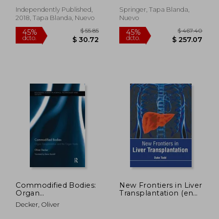
and its Importance in
the Diagnosis of
Independently Published,
Springer, Tapa Blanda,
Diseases (en Inglés)
2018, Tapa Blanda, Nuevo
Nuevo
$ 66.09
$ 117
45%
45%
dcto.
dcto.
$ 36.35
$ 64.
Commodified Bodies:
New Frontiers in Liver
Organ
Transplantation (en
Transplantation and
Inglés)
Decker, Oliver
the Organ Trade (en
Inglés)