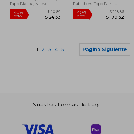
Tapa Blanda, Nuevo
Publishers, Tapa Dura,
Nuevo
1
2
3
4
5
Página Siguiente
Nuestras Formas de Pago
$ 184.33
$ 307.
45%
45%
dcto.
dcto.
$ 101.38
$ 169.