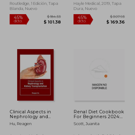
Routledge, 1 Edición, Tapa
Hayle Medical, 2019, Tapa
Blanda, Nuevo
Dura, Nuevo
$ 270.54
$ 128.
45%
45%
dcto.
dcto.
$ 148.80
$ 70.
Clinical Aspects in
Renal Diet Cookbook
Nephrology and
For Beginners 2024:
Kidney
The Complete Guide
Hu, Reagen
Scott, Juanita
Transplantation (en
With 1900 Days of
Inglés)
Life-Changing Low