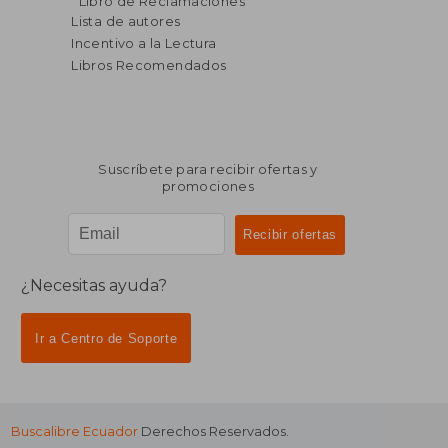
Libro de Reclamaciones
dcto.
dcto.
$ 24.53
$ 179.
Lista de autores
Incentivo a la Lectura
Libros Recomendados
Suscríbete para recibir ofertas y
promociones
¿Necesitas ayuda?
Ir a Centro de Soporte
Buscalibre Ecuador
Derechos Reservados.