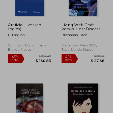
Artificial Liver (en
Living With Graft-
Inglés)
Versus-Host Disease
(en Inglés)
Li, Lanjuan
Buchanan, Brad
Springer, 1 Edición, Tapa
Armin Lear Press, 2021,
Blanda, Nuevo
Tapa Blanda, Nuevo
$ 292.42
$ 50.
45%
45%
dcto.
dcto.
$ 160.83
$ 27.