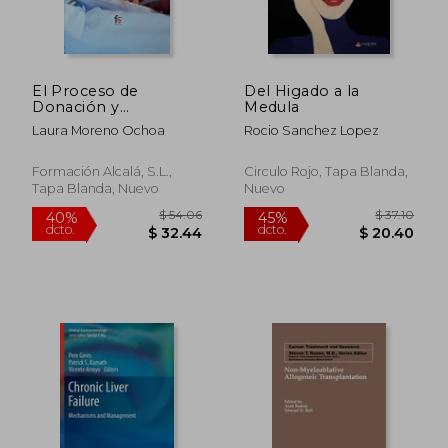
El Proceso de
Del Higado a la
Donación y
Medula
Trasplante de
Laura Moreno Ochoa
Rocio Sanchez Lopez
Órganos
Formación Alcalá, S.L.,
Circulo Rojo, Tapa Blanda,
Tapa Blanda, Nuevo
Nuevo
$ 54.06
$ 37.
40%
45%