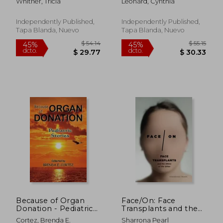
Whitner, Tricia
Leonard, Cynthia
Through
Packed Delicious
Understanding,
Breakfast, Lunch,
Treatment, and
Dinner, Snacks and
Independently Published,
Independently Published,
Holistic Care for
Smoothie Options to
Tapa Blanda, Nuevo
Tapa Blanda, Nuevo
Improved Health and
Promote Smooth
Quality of Life (en
Rec (en Inglés)
Inglés)
$ 192.29
$ 289.
45%
45%
dcto.
dcto.
$ 105.76
$ 159.
Because of Organ
Face/On: Face
Donation - Pediatric
Transplants and the
Stories (en Inglés)
Ethics of the Other
Cortez, Brenda E.
Sharrona Pearl