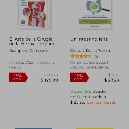
El Arte de la Cirugía
Un intestino feliz
de la Hernia - Inguinal
y Femoral. Incluye e-
Giampiero Campanelli
Doctora De La Puerta
book
(5)
Amolca, 2022, Tapa Dura,
HarperCollins, 2023, 1
Nuevo
Edición, Tapa Blanda,
Nuevo
Disponible
Usado
en Buen Estado a
$ 25.35
.
Comprar Usado
$ 234.70
$ 49
45%
45%
dcto.
dcto.
$ 129.09
$ 27.