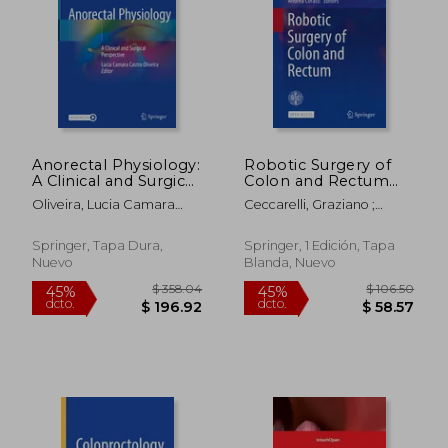
Anorectal Physiology:
Robotic Surgery of
A Clinical and Surgical
Colon and Rectum
Perspective (en
(en Inglés)
Oliveira, Lucia Camara
Ceccarelli, Graziano ;
Inglés)
Castro
Coratti, Andrea
$ 248.67
$ 193.
45%
45%
Springer, Tapa Dura,
Springer, 1 Edición, Tapa
dcto.
dcto.
$ 136.77
$ 106.
Nuevo
Blanda, Nuevo