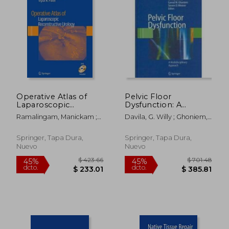
$ 270.54
$ 665.
45%
45%
dcto.
dcto.
$ 148.80
$ 366.
Operative Atlas of
Pelvic Floor
Laparoscopic
Dysfunction: A
Reconstructive
Multidisciplinary
Ramalingam, Manickam ;
Davila, G. Willy ; Ghoniem,
Urology [With DVD]
Approach (en Inglés)
Patel, Vipul R.
Gamal M. ; Wexner, Steven
(en Inglés)
D.
Springer, Tapa Dura,
Springer, Tapa Dura,
Nuevo
Nuevo