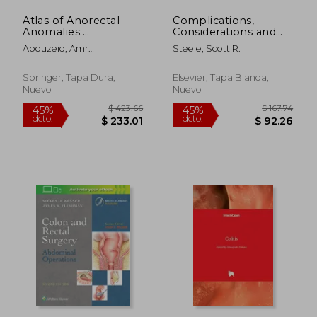
Atlas of Anorectal
Complications,
Anomalies:
Considerations and
Diagnostic and
Consequences of
Abouzeid, Amr
Steele, Scott R.
Operative
Colorectal Surgery,
Abdelhamid Zaki ;
Perspectives (en
an Issue of Surgical
Mohammad, Shaimaa
Inglés)
Clinics: Volume 93-1
Springer, Tapa Dura,
Elsevier, Tapa Blanda,
Abdelsattar
(en Inglés)
Nuevo
Nuevo
$ 292.42
$ 193.
45%
45%