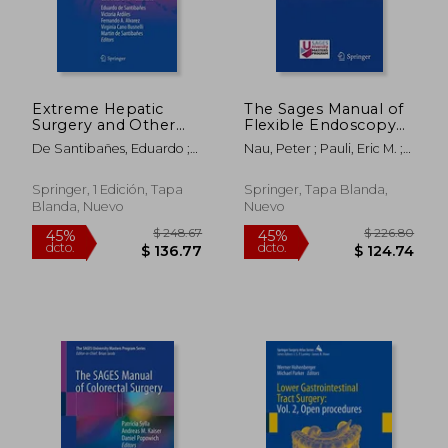
$ 358.04
$ 270.
45%
45%
dcto.
dcto.
$ 196.92
$ 148.
Extreme Hepatic
The Sages Manual of
Surgery and Other
Flexible Endoscopy
Strategies: Increasing
(en Inglés)
De Santibañes, Eduardo ;
Nau, Peter ; Pauli, Eric M. ;
Resectability in
Ardiles, Victoria ; Alvarez,
Sandler, Bryan J.
Colorectal Liver
Fernando A.
Metastases (en
Springer, 1 Edición, Tapa
Springer, Tapa Blanda,
Inglés)
Blanda, Nuevo
Nuevo