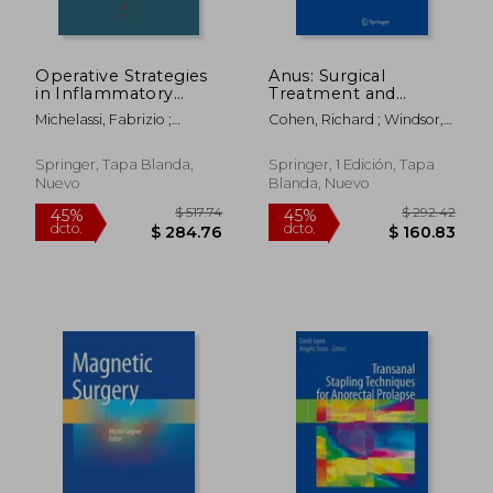
Operative Strategies
Anus: Surgical
in Inflammatory
Treatment and
Bowel Disease (en
Pathology (en Inglés)
Michelassi, Fabrizio ;
Cohen, Richard ; Windsor,
Inglés)
Milsom, Jeffrey W.
Alastair
Springer, Tapa Blanda,
Springer, 1 Edición, Tapa
Nuevo
Blanda, Nuevo
$ 128.37
$ 112.
45%
45%
dcto.
dcto.
$ 70.60
$ 61.