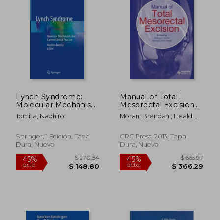
$ 514.78
$ 167
45%
45%
dcto.
dcto.
$ 283.13
$ 92.
Lynch Syndrome:
Manual of Total
Molecular Mechanism
Mesorectal Excision
and Current Clinical
(en Inglés)
Tomita, Naohiro
Moran, Brendan ; Heald,
Practice (en Inglés)
Richard John
Springer, 1 Edición, Tapa
CRC Press, 2013, Tapa
Dura, Nuevo
Dura, Nuevo