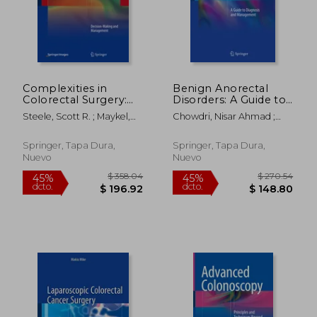
Complexities in
Benign Anorectal
Colorectal Surgery:
Disorders: A Guide to
Decision-Making and
Diagnosis and
Steele, Scott R. ; Maykel,
Chowdri, Nisar Ahmad ;
Management (en
Management (en
Justin A. ; Champagne,
Parray, Fazl Q.
Inglés)
Inglés)
Bradley J.
Springer, Tapa Dura,
Springer, Tapa Dura,
Nuevo
Nuevo
$ 159.50
$ 43.
45%
45%