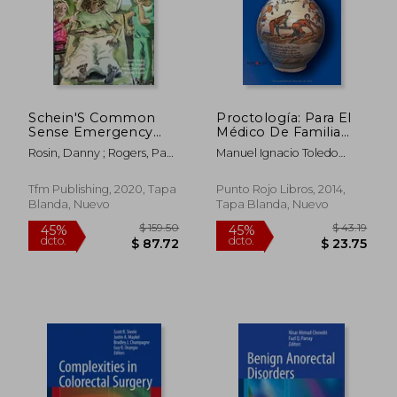
Schein'S Common
Proctología: Para El
Sense Emergency
Médico De Familia
Abdominal Surgery
(spanish Edition)
Rosin, Danny ; Rogers, Paul
Manuel Ignacio Toledo
(en Inglés)
N. ; Cheetham, Mark
Trujillo
Tfm Publishing, 2020, Tapa
Punto Rojo Libros, 2014,
Blanda, Nuevo
Tapa Blanda, Nuevo
$ 322.74
$ 61
45%
40%
dcto.
dcto.
$ 177.51
$ 36.