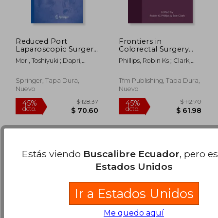
Reduced Port
Frontiers in
Laparoscopic Surgery
Colorectal Surgery
(en Inglés)
(en Inglés)
Mori, Toshiyuki ; Dapri,
Phillips, Robin Ks ; Clark,
Giovanni
Sue
$ 254.07
$ 511
45%
45%
Springer, Tapa Dura,
Tfm Publishing, Tapa Dura,
dcto.
dcto.
$ 139.74
$ 281.
Nuevo
Nuevo
Estás viendo
Buscalibre Ecuador
, pero e
Estados Unidos
Ir a Estados Unidos
Me quedo aquí