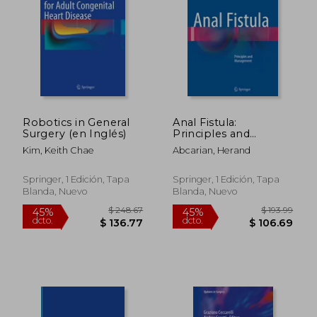
Robotics in General
Anal Fistula:
Surgery (en Inglés)
Principles and
$ 314.29
$ 336.
45%
45%
Management (en
dcto.
dcto.
$ 172.86
$ 184.
Kim, Keith Chae
Abcarian, Herand
Inglés)
Springer, 1 Edición, Tapa
Springer, 1 Edición, Tapa
Blanda, Nuevo
Blanda, Nuevo