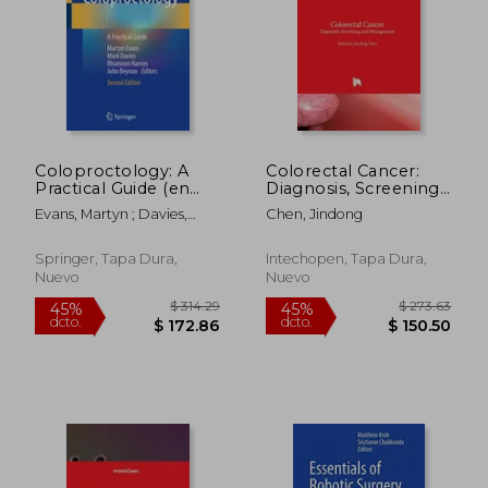
Coloproctology: A
Colorectal Cancer:
Practical Guide (en
Diagnosis, Screening
Inglés)
and Management (en
Evans, Martyn ; Davies,
Chen, Jindong
Inglés)
Mark ; Harries, Rhiannon
Springer, Tapa Dura,
Intechopen, Tapa Dura,
Nuevo
Nuevo
$ 358.04
$ 106.
45%
45%
dcto.
dcto.
$ 196.92
$ 58.