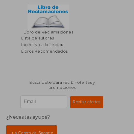
Libro de Reclamaciones
$ 578.79
$ 273.
45%
45%
dcto.
dcto.
Lista de autores
$ 318.33
$ 150.
Incentivo a la Lectura
Libros Recomendados
Suscríbete para recibir ofertas y
promociones
¿Necesitas ayuda?
Ir a Centro de Soporte