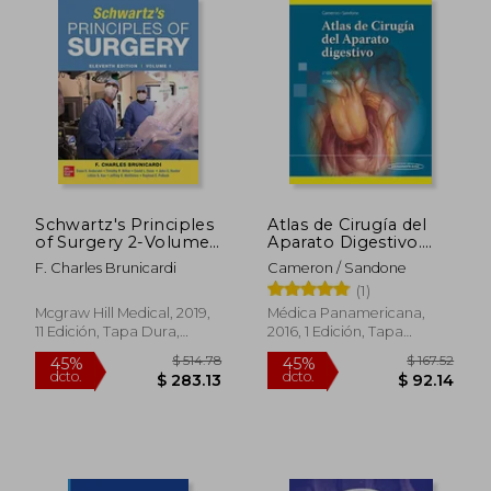
Schwartz's Principles
Atlas de Cirugía del
of Surgery 2-Volume
Aparato Digestivo.
set 11Th Edition (en
Tomo 2 - 2ªEd.
F. Charles Brunicardi
Cameron / Sandone
Inglés)
(1)
Mcgraw Hill Medical, 2019,
Médica Panamericana,
11 Edición, Tapa Dura,
2016, 1 Edición, Tapa
Nuevo
Blanda, Nuevo