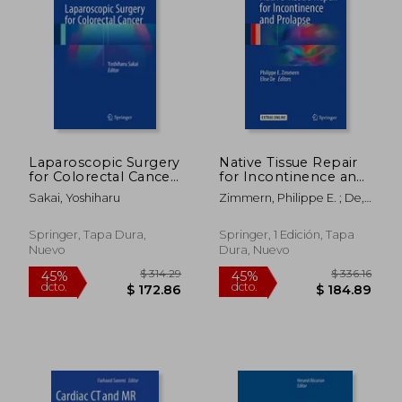
$ 423.66
$ 701.
45%
45%
dcto.
dcto.
$ 233.01
$ 385.
Laparoscopic Surgery
Native Tissue Repair
for Colorectal Cancer
for Incontinence and
(en Inglés)
Prolapse (en Inglés)
Sakai, Yoshiharu
Zimmern, Philippe E. ; De,
Elise J. B.
Springer, Tapa Dura,
Springer, 1 Edición, Tapa
Nuevo
Dura, Nuevo