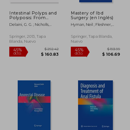
Intestinal Polyps and
Mastery of Ibd
Polyposis: From
Surgery (en Inglés)
Genetics to
Delaini, G. G. ; Nicholls,
Hyman, Neil ; Fleshner,
Treatment and
John ; Skricka, Tomas
Phillip ; Strong, Scott
Follow-Up (en Inglés)
Springer, 2013, Tapa
Springer, Tapa Blanda,
Blanda, Nuevo
Nuevo
$ 248.67
$ 248.
45%
45%
dcto.
dcto.
$ 136.77
$ 136.