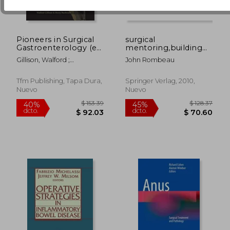
Pioneers in Surgical
surgical
Gastroenterology (en
mentoring,building
Inglés)
tomorrow´s leaders
Gillison, Walford ;
John Rombeau
Buchwald, Henry
Tfm Publishing, Tapa Dura,
Springer Verlag, 2010,
Nuevo
Nuevo
$ 103.79
$ 46.
40%
40%
dcto.
dcto.
$ 62.27
$ 27.