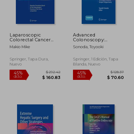
dcto.
dcto.
$ 87.72
$ 23.
Laparoscopic
Advanced
Colorectal Cancer
Colonoscopy:
Surgery: Operative
Principles and
Makio Mike
Sonoda, Toyooki
Procedures Based on
Techniques Beyond
the Embryological
Simple Polypectomy
Anatomy of the
(en Inglés)
Springer, Tapa Dura,
Springer, 1 Edición, Tapa
Fascial Composition
Nuevo
Blanda, Nuevo