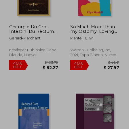
Chirurgie Du Gros
So Much More Than
Intestin: Du Rectum
my Ostomy: Loving
$ 248.67
$ 226.
45%
45%
Et De L'Anus (1902)
my Perfectly
dcto.
dcto.
$ 136.77
$ 124.
Gerard-Marchant
Mantell, Ellyn
(en Francés)
Imperfect Body (en
Inglés)
Kessinger Publishing, Tapa
Warren Publishing, Inc,
Blanda, Nuevo
2021, Tapa Blanda, Nuevo