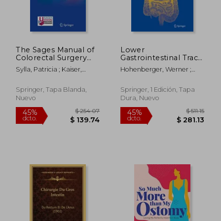
$ 292.42
$ 128.
45%
45%
dcto.
dcto.
$ 160.83
$ 70.
The Sages Manual of
Lower
Colorectal Surgery
Gastrointestinal Tract
(en Inglés)
Surgery: Vol. 2, Open
Sylla, Patricia ; Kaiser,
Hohenberger, Werner ;
Procedures (en
Andreas M. ; Popowich,
Parker, Michael
Inglés)
Daniel
Springer, Tapa Blanda,
Springer, 1 Edición, Tapa
Nuevo
Dura, Nuevo