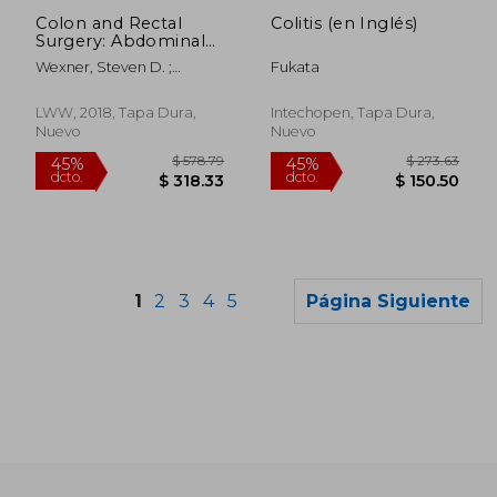
dcto.
dcto.
$ 160.83
$ 106.
Colon and Rectal
Colitis (en Inglés)
Surgery: Abdominal
Operations (en
Wexner, Steven D. ;
Fukata
Inglés)
Fleshman, James W.
LWW, 2018, Tapa Dura,
Intechopen, Tapa Dura,
Nuevo
Nuevo
1
2
3
4
5
Página Siguiente