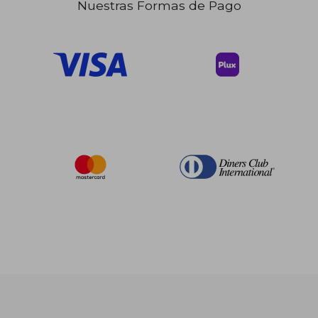
Nuestras Formas de Pago
$ 193.99
$ 226.
45%
45%
dcto.
dcto.
$ 106.69
$ 124.