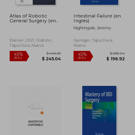
Atlas of Robotic
Intestinal Failure (en
General Surgery (en
Inglés)
Inglés)
Nightingale, Jeremy
Elsevier, 2021, 1 Edición,
Springer, Tapa Dura,
Tapa Dura, Nuevo
Nuevo
$ 517.74
$ 292.
45%
45%
dcto.
dcto.
$ 284.76
$ 160.