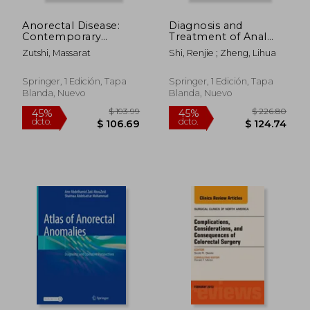
Anorectal Disease:
Diagnosis and
Contemporary
Treatment of Anal
Management (en
Fistula (en Inglés)
Zutshi, Massarat
Shi, Renjie ; Zheng, Lihua
Inglés)
Springer, 1 Edición, Tapa
Springer, 1 Edición, Tapa
Blanda, Nuevo
Blanda, Nuevo
$ 445.53
$ 358.
45%
45%
dcto.
dcto.
$ 245.04
$ 196.