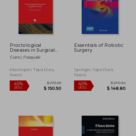
Proctological
Essentials of Robotic
Diseases in Surgical
Surgery
Practice (en Inglés)
Cianci, Pasquale
Intechopen, Tapa Dura,
Springer, Tapa Dura,
Nuevo
Nuevo
$ 314.29
$ 273.
45%
45%
dcto.
dcto.
$ 172.86
$ 150.