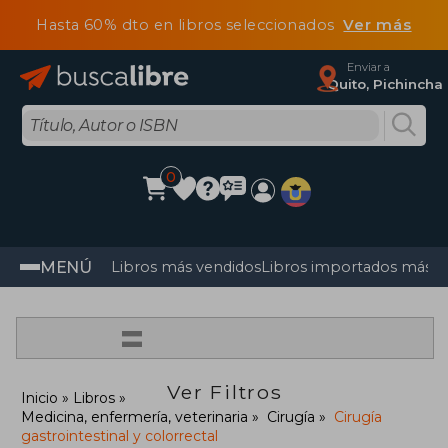
Hasta 60% dto en libros seleccionados
Ver más
Enviar a
Quito, Pichincha
0
MENÚ
Libros más vendidos
Libros importados más v
=
Ver Filtros
Inicio
Libros
Medicina, enfermería, veterinaria
Cirugía
Cirugía
gastrointestinal y colorrectal