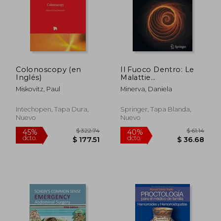
Colonoscopy (en
Il Fuoco Dentro: Le
Inglés)
Malattie
Infiammatorie
Miskovitz, Paul
Minerva, Daniela
Croniche
Dell'intestino
Colloquio Con Silvio
Intechopen, Tapa Dura,
Springer, Tapa Blanda,
Danese E Marco
Nuevo
Nuevo
Greco (en Italiano)
$ 273.63
$ 270.
45%
45%
dcto.
dcto.
$ 150.50
$ 148.