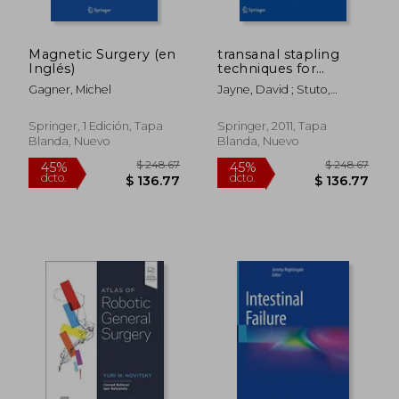
Magnetic Surgery (en
transanal stapling
Inglés)
techniques for
anorectal prolapse
Gagner, Michel
Jayne, David ; Stuto,
(en Inglés)
Angelo
Springer, 1 Edición, Tapa
Springer, 2011, Tapa
Blanda, Nuevo
Blanda, Nuevo
$ 153.39
$ 128.
40%
45%
dcto.
dcto.
$ 92.03
$ 70.