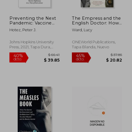
Preventing the Next
The Empress and the
Pandemic: Vaccine
English Doctor: How
Diplomacy in a Time
Catherine the Great
Hotez, Peter J.
Ward, Lucy
of Anti-Science (en
Defied a Deadly Virus
Inglés)
(en Inglés)
Johns Hopkins University
ONEWorld Publications,
Press, 2021, Tapa Dura,
Tapa Blanda, Nuevo
Nuevo
$ 49.66
$ 63.
45%
40%
dcto.
dcto.
$ 27.31
$ 37.