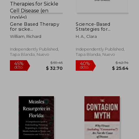
Gene Based Therapy
Science-Based
for sicke
Strategies for
cell(CASGEVY AND
Fulfillment,
William, Richard
H. A., Clara
LYFGNIA):
Wellbeing and Vitality
$ 59.42
$ 61
45%
45%
Transformative Gene-
at Every Age.: Living
dcto.
dcto.
$ 32.68
$ 33.
Based Therapies for
Your Best Life (en
Independently Published,
Independently Published,
Sickle Cell Disease (en
Inglés)
Tapa Blanda, Nuevo
Tapa Blanda, Nuevo
Inglés)