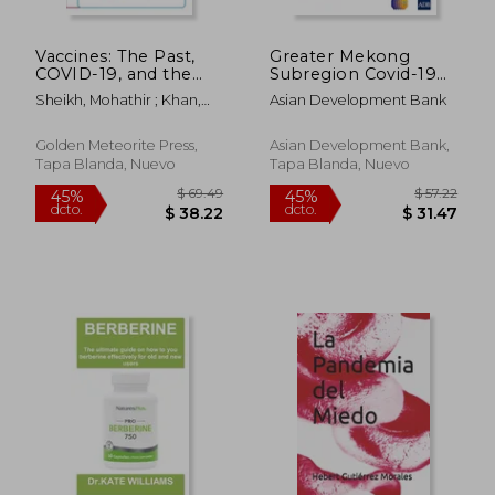
Vaccines: The Past,
Greater Mekong
COVID-19, and the
Subregion Covid-19
Future (en Inglés)
Response and
Sheikh, Mohathir ; Khan,
Asian Development Bank
Recovery Plan 2021-
Fariha ; Kazmierczak,
2023 (en Inglés)
Angela
Golden Meteorite Press,
Asian Development Bank,
Tapa Blanda, Nuevo
Tapa Blanda, Nuevo
$ 48.39
$ 50
40%
45%
dcto.
dcto.
$ 29.03
$ 27.