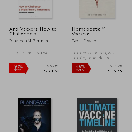
Anti-Vaxxers: How to
Homeopatia Y
Challenge a
Vacunas
Misinformed
Jonathan M. Berman
Bach, Edward
Movement
, Tapa Blanda, Nuevo
Ediciones Obelisco, 2021, 1
Edición, Tapa Blanda,
Nuevo
$ 38.89
$ 59.
45%
40%
dcto.
dcto.
$ 21.39
$ 35.