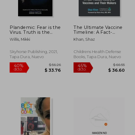
Plandemic: Fear is the
The Ultimate Vaccine
Virus. Truth is the
Timeline: A Fact-
Cure. (en Inglés)
Packed History of
Willis, Mikki
Khan, Shaz
Vaccines and Their
Makers (en Inglés)
Skyhorse Publishing, 2021,
Childrens Health Defense
Tapa Dura, Nuevo
Books, Tapa Dura, Nuevo