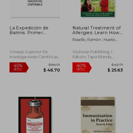
$ 66.69
$ 40.
45%
40%
dcto.
dcto.
$ 36.68
$ 24.
La Expedición de
Natural Treatment of
Balmis: Primer
Allergies: Learn How
Modelo de Lucha
to Treat Your
Rosello, Ramón ; Huete,
Global Contra las
Allergies with Safe,
Anna
Pandemias
Natural Methods (en
Inglés)
Consejo Superior De
Skyhorse Publishing, 1
Investigaciones Cientificas,
Edición, Tapa Blanda,
2021, 1 Edición, Tapa Dura,
Nuevo
Nuevo