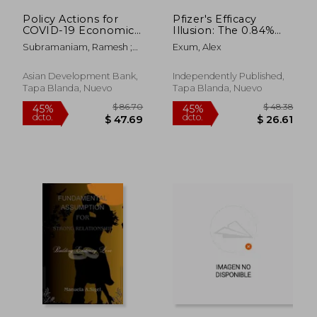
Policy Actions for
Pfizer's Efficacy
COVID-19 Economic
Illusion: The 0.84%
Recovery: A
Truth (en Inglés)
Subramaniam, Ramesh ;
Exum, Alex
Compendium of
Perdiguero, Alfredo ; Rush,
Policy Briefs (en
Jason
Inglés)
Asian Development Bank,
Independently Published,
Tapa Blanda, Nuevo
Tapa Blanda, Nuevo
$ 40.86
$ 50.
40%
45%
dcto.
dcto.
$ 24.52
$ 27.