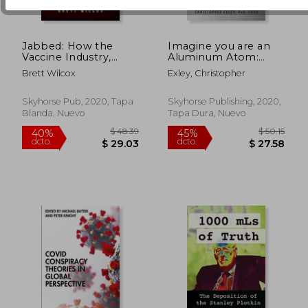
Jabbed: How the
Imagine you are an
Vaccine Industry,
Aluminum Atom:
Medical
Discussions With mr.
Brett Wilcox
Exley, Christopher
Establishment, and
Aluminum (en Inglés)
Government Stick it
to you and Your
Skyhorse Pub, 2020, Tapa
Skyhorse Publishing, 2020,
Family (en Inglés)
Blanda, Nuevo
Tapa Dura, Nuevo
$ 70.22
$ 57.
45%
45%
dcto.
dcto.
$ 38.62
$ 31.