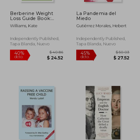
Berberine Weight
La Pandemia del
Loss Guide Book:
Miedo
Berberine for weight
Williams, Kate
Gutiérrez Morales, Hebert
loss: the ultimate
guide and top secret
on how to use it,
Independently Published,
Independently Published,
possible risks and
Tapa Blanda, Nuevo
Tapa Blanda, Nuevo
who it is meant fo (en
Inglés)
$ 99.64
$ 32
40%
45%
dcto.
dcto.
$ 59.78
$ 17.