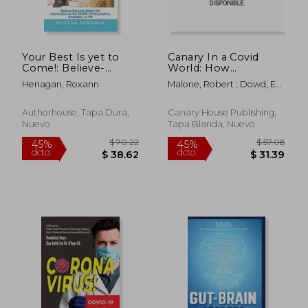
Your Best Is yet to
Canary In a Covid
$ 50.84
$ 24.
Come!: Believe-
World: How
40%
45%
Educate-Stand-Tall
Propaganda and
dcto.
dcto.
$ 30.50
$ 13.
Henagan, Roxann
Malone, Robert ; Dowd, Ed
Information on the
Censorship Changed
; Fareed, George
Covid-19 Vaccination,
Our (My) World (en
Inhalation, or Pill (en
Inglés)
Authorhouse, Tapa Dura,
Canary House Publishing,
Inglés)
Nuevo
Tapa Blanda, Nuevo