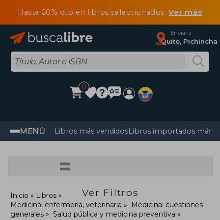
Hasta 60% dto en libros seleccionados
Ver más
Enviar a
Quito, Pichincha
0
MENÚ
Libros más vendidos
Libros importados más v
=
Ver Filtros
Inicio
Libros
Medicina, enfermería, veterinaria
Medicina: cuestiones
generales
Salud pública y medicina preventiva