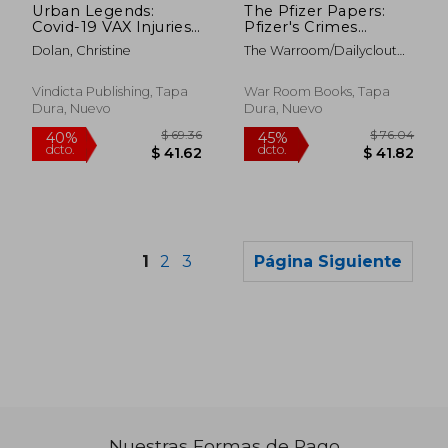
Urban Legends:
The Pfizer Papers:
Covid-19 VAX Injuries
Pfizer's Crimes
Are Not Urban
Against Humanity (en
Dolan, Christine
The Warroom/Dailyclout
Legends (en Inglés)
Inglés)
Pfizer Documents ; Wolf,
Naomi ; Kelly, Amy
Vindicta Publishing, Tapa
War Room Books, Tapa
Dura, Nuevo
Dura, Nuevo
1
2
3
Página Siguiente
Nuestras Formas de Pago