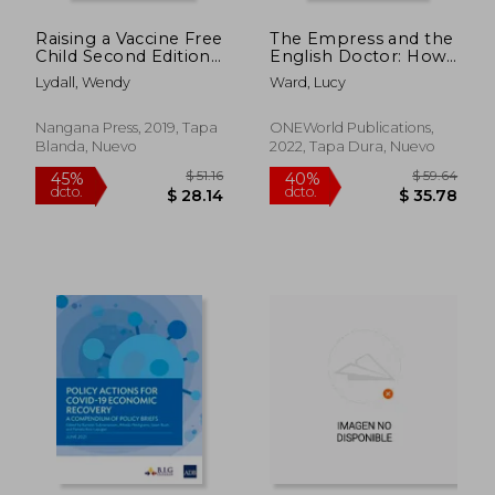
Raising a Vaccine Free
The Empress and the
Child Second Edition
English Doctor: How
(en Inglés)
Catherine the Great
Lydall, Wendy
Ward, Lucy
Defied a Deadly Virus
(en Inglés)
Nangana Press, 2019, Tapa
ONEWorld Publications,
Blanda, Nuevo
2022, Tapa Dura, Nuevo
$ 69.49
$ 57.
45%
45%
dcto.
dcto.
$ 38.22
$ 31.