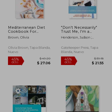
Mediterranean Diet
"Don't Necessarily"
Cookbook For
Trust Me, I'm a
Beginners: The
Doctor: A Roadmap
Brown, Olivia
Henderson, Judson ;
Complete Guide
to finding a
Henderson, Patricia
Quick & Easy Recipes
trustworthy health
to build healthy
care provider and
Olivia Brown, Tapa Blanda,
Gatekeeper Press, Tapa
habits (en Inglés)
avoiding the dangers
Nuevo
Blanda, Nuevo
of not doing so (en
Inglés)