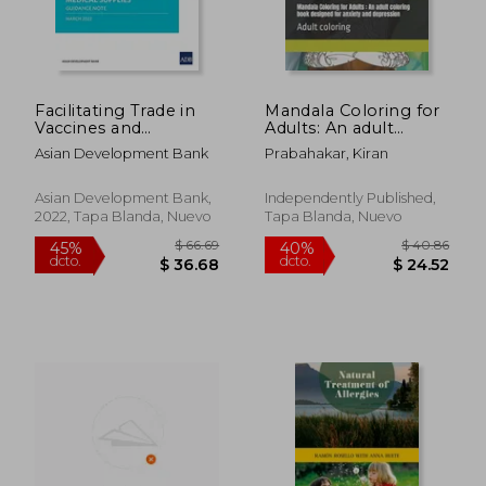
$ 49.20
$ 39
45%
45%
dcto.
dcto.
$ 27.06
$ 21.
Facilitating Trade in
Mandala Coloring for
Vaccines and
Adults: An adult
Essential Medical
coloring book
Asian Development Bank
Prabahakar, Kiran
Supplies: Guidance
designed for anxiety
Note (en Inglés)
and depression
Produced in the USA
Asian Development Bank,
Independently Published,
using top-notch
2022, Tapa Blanda, Nuevo
Tapa Blanda, Nuevo
paper.: Adult coloring
(en Inglés)