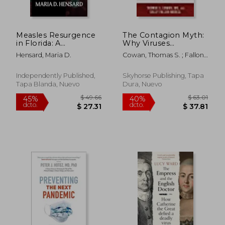
Measles Resurgence
The Contagion Myth:
in Florida: A
Why Viruses
Comprehensive
(Including
Hensard, Maria D.
Cowan, Thomas S. ; Fallon
Guide to
"Coronavirus") are not
Morell, Sally
Understanding,
the Cause of Disease
Preventing,
Hardcover (en Inglés)
Independently Published,
Skyhorse Publishing, Tapa
Responding to,
Tapa Blanda, Nuevo
Dura, Nuevo
$ 59.45
$ 42.
45%
40%
Controlling Measles
dcto.
dcto.
$ 32.70
$ 25.
Outbreaks in Homes
and Communit (en
Inglés)