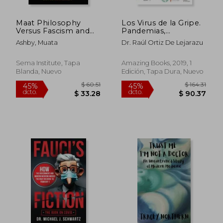
Maat Philosophy
Los Virus de la Gripe.
Versus Fascism and
Pandemias,
the Police State Vol. 2
Epidemias y Vacunas
Ashby, Muata
Dr. Raúl Ortiz De Lejarazu
(en Inglés)
(Virología)
Sema Institute, Tapa
Amazing Books, 2019, 1
Blanda, Nuevo
Edición, Tapa Dura, Nuevo
$ 63.01
$ 97.
40%
45%
dcto.
dcto.
$ 37.81
$ 53.