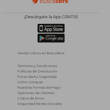
$ 55.86
$ 42.
40%
40%
¡Descárgate la App GRATIS!
dcto.
dcto.
$ 33.52
$ 25.
Vender Libros en Buscalibre
Términos y Condiciones
Políticas de Devolución
Privacidad y Seguridad
Cómo Comprar
Nuestras Formas de Pago
Opiniones de Clientes
Costos de Envío
Seguridad Redes Sociales