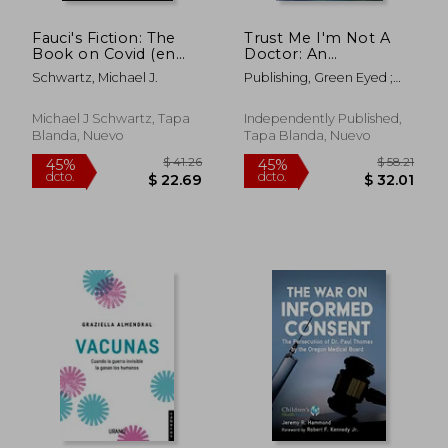
Fauci's Fiction: The
Trust Me I'm Not A
Book on Covid (en
Doctor: An
Inglés)
Uncontrolled Study
Schwartz, Michael J.
Publishing, Green Eyed ;
Of Modern Medicine
Northern, Tracey
(en Inglés)
Michael J Schwartz, Tapa
Independently Published,
Blanda, Nuevo
Tapa Blanda, Nuevo
$ 60.51
$ 164
45%
45%
dcto.
dcto.
$ 33.28
$ 90.