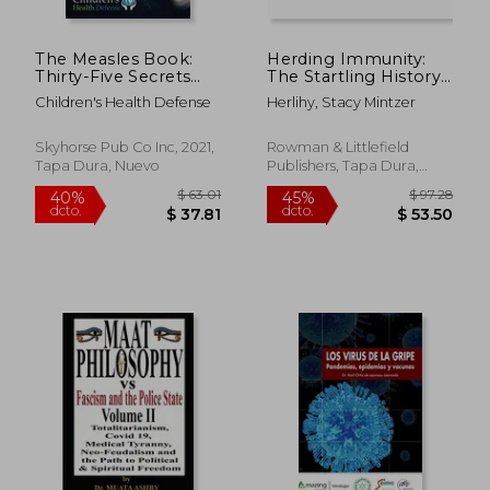
The Measles Book:
Herding Immunity:
Thirty-Five Secrets
The Startling History
the Government and
of Life Before and
Children's Health Defense
Herlihy, Stacy Mintzer
the Media Aren'T
After Vaccines (en
Telling you About
Inglés)
Measles and the
Skyhorse Pub Co Inc, 2021,
Rowman & Littlefield
Measles Vaccine
Tapa Dura, Nuevo
Publishers, Tapa Dura,
(Children’S Health
Nuevo
Defense) (en Inglés)
$ 66.41
$ 37.
40%
45%
dcto.
dcto.
$ 39.85
$ 20.