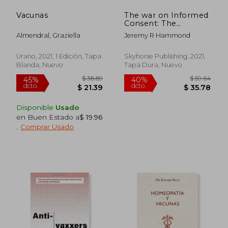
Vacunas
The war on Informed
Consent: The
Persecution of dr.
Almendral, Graziella
Jeremy R Hammond
Paul Thomas by the
Oregon Medical
Board (Children'S
Urano, 2021, 1 Edición, Tapa
Skyhorse Publishing, 2021,
Health Defense) (en
Blanda, Nuevo
Tapa Dura, Nuevo
Inglés)
Disponible
Usado
en Buen Estado a
$ 19.96
.
Comprar Usado
$ 41.26
$ 58
45%
45%
dcto.
dcto.
$ 22.69
$ 32.