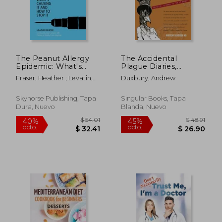
The Peanut Allergy
The Accidental
Epidemic: What's
Plague Diaries,
Causing It and How
Volume III: Omicron
Fraser, Heather ; Levatin,
Duxbury, Andrew
to Stop It (en Inglés)
to "Is it Gone?" (en
Janet ; Fraser-Boychuck,
Inglés)
Woody
Skyhorse Publishing, Tapa
Singular Books, Tapa
Dura, Nuevo
Blanda, Nuevo
$ 54.01
$ 48.
40%
45%
dcto.
dcto.
$ 32.41
$ 26.