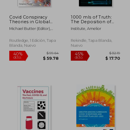
Covid Conspiracy
1000 mls of Truth:
Theories in Global
The Deposition of
Perspective (en
Stanley Plotkin (en
Michael Butter (Editor),
Institute, Amelior
Inglés)
Inglés)
Peter Knight (Editor)
Routledge, 1 Edición, Tapa
Rekindle, Tapa Blanda,
Blanda, Nuevo
Nuevo
$ 61.09
$ 135.
45%
40%
dcto.
dcto.
$ 33.60
$ 81.