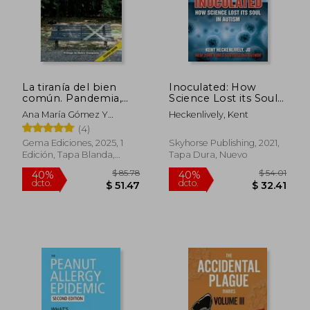
La tiranía del bien
Inoculated: How
común. Pandemia,
Science Lost its Soul
relato y otras
in Autism (Children’S
Ana María Gómez Y
Heckenlively, Kent
amenazas 2 edicion
Health Defense) (en
Mariana Morales (editoras),
(4)
Inglés)
Gema Ediciones, 2025, 1
Skyhorse Publishing, 2021,
Edición, Tapa Blanda,
Tapa Dura, Nuevo
Nuevo
$ 85.78
$ 54.
40%
40%
dcto.
dcto.
$ 51.47
$ 32.