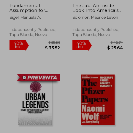
Fundamental
The Jab: An Inside
Assumption for
Look Into America's
Strong Relationship:
Medical Controversy
Sigel, Manuela A.
Solomon, Maurice Levon
Building Enduring
(en Inglés)
Love (en Inglés)
Independently Published,
Independently Published,
Tapa Blanda, Nuevo
Tapa Blanda, Nuevo
$ 51.16
$ 59.
45%
40%
dcto.
dcto.
$ 28.14
$ 35.