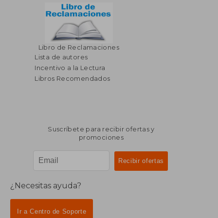
Libro de Reclamaciones
$ 69.36
$ 76.
40%
45%
dcto.
dcto.
Lista de autores
$ 41.62
$ 41.
Incentivo a la Lectura
Libros Recomendados
Suscríbete para recibir ofertas y
promociones
¿Necesitas ayuda?
Ir a Centro de Soporte