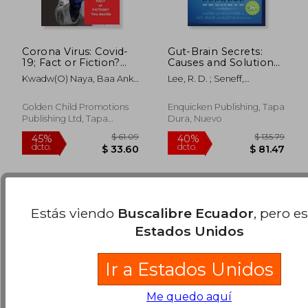
Corona Virus: Covid-
Gut-Brain Secrets:
19; Fact or Fiction?
Causes and Solutions
You decide (en Inglés)
to Gut, Brain and
Kwadw(o) Naya, Baa Ankh
Lee, R. D. ; Seneff,
Body Dysfunction (en
Em Re A'Lyun
Stephanie
Inglés)
$ 56.26
$ 66.
40%
45%
dcto.
dcto.
Golden Child Promotions
Enquicken Publishing, Tapa
$ 33.76
$ 36.
Publishing Ltd, Tapa
Dura, Nuevo
Blanda, Nuevo
Estás viendo
Buscalibre Ecuador
, pero e
Estados Unidos
Ir a Estados Unidos
Me quedo aquí