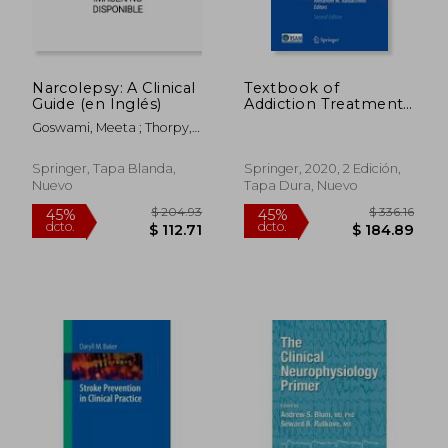
Narcolepsy: A Clinical
Textbook of
Guide (en Inglés)
Addiction Treatment:
International
Goswami, Meeta ; Thorpy,
Perspectives (en
Michael J. ; Pandi-Perumal,
Inglés)
S. R.
Springer, Tapa Blanda,
Springer, 2020, 2 Edición,
Nuevo
Tapa Dura, Nuevo
$ 143.39
$ 585.
40%
40%
dcto.
dcto.
$ 86.03
$ 351.