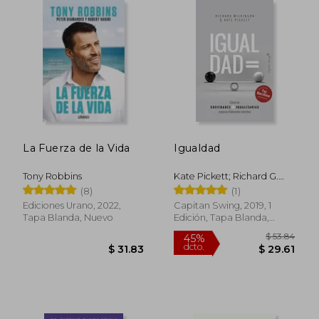
$ 35.48
$ 46.
45%
45%
dcto.
dcto.
$ 19.51
$ 25.
La Fuerza de la Vida
Igualdad
Tony Robbins
Kate Pickett; Richard G.
Wilkinson
(8)
(1)
Ediciones Urano, 2022,
Capitan Swing, 2019, 1
Tapa Blanda, Nuevo
Edición, Tapa Blanda,
Nuevo