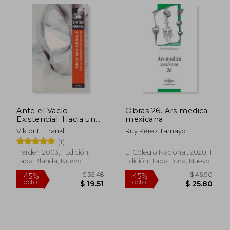
$ 175.61
$ 32.
40%
45%
dcto.
dcto.
$ 105.37
$ 18.
Ante el Vacío
Obras 26. Ars medica
Existencial: Hacia una
mexicana
Humanización de la
Viktor E. Frankl
Ruy Pérez Tamayo
Psicoterapia
(1)
Herder, 2003, 1 Edición,
El Colegio Nacional, 2020, 1
Tapa Blanda, Nuevo
Edición, Tapa Dura, Nuevo