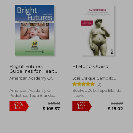
Bright Futures:
El Mono Obeso
Guidelines for Health
Supervision of
American Academy Of
José Enrique Campillo
Infants, Children, and
Pediatrics ; Hagan, Joseph
Álvarez
(2)
Adolescents (en
F. ; Shaw, Judith S.
Inglés)
American Academy Of
Booket, 2013, Tapa Blanda,
Pediatrics, Tapa Blanda,
Nuevo
Nuevo