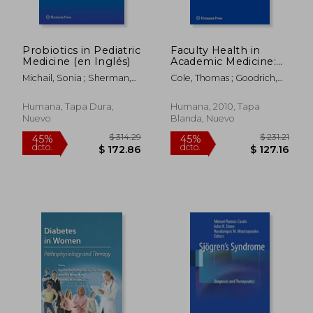
Probiotics in Pediatric
Faculty Health in
Medicine (en Inglés)
Academic Medicine:
Physicians, Scientists,
Michail, Sonia ; Sherman,
Cole, Thomas ; Goodrich,
and the Pressures of
Philip M.
Thelma Jean ; Gritz, Ellen R.
Success (en Inglés)
Humana, Tapa Dura,
Humana, 2010, Tapa
Nuevo
Blanda, Nuevo
$ 204.93
$ 336.
45%
45%
dcto.
dcto.
$ 112.71
$ 184.