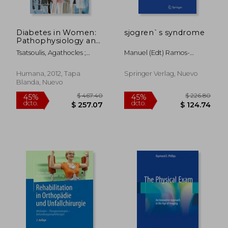
Diabetes in Women:
sjogren`s syndrome
Pathophysiology and
Therapy (en Inglés)
Tsatsoulis, Agathocles ;
Manuel (edt) Ramos-
Wyckoff, Jennifer ; Brown,
Casals,john H. (edt)
Florence M.
Stone,haralampos M. (edt)
Humana, 2012, Tapa
Springer Verlag, Nuevo
Moutsopoulos
Blanda, Nuevo
$ 128.37
$ 467.
45%
45%
dcto.
dcto.
$ 70.60
$ 257.