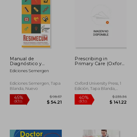
Manual de
Prescribing in
Diagnóstico y
Primary Care (Oxford
$ 37.59
$ 44.
40%
45%
Tratamiento Dirigido
General Practice
dcto.
dcto.
$ 22.55
$ 24.
Ediciones Semergen
al Residente de
Series, 42) (en Inglés)
Medicina Familiar y
Comunitaria.
Ediciones Semergen, Tapa
Oxford University Press, 1
Resimecum. 2ª
Blanda, Nuevo
Edición, Tapa Blanda,
Edición.
Nuevo