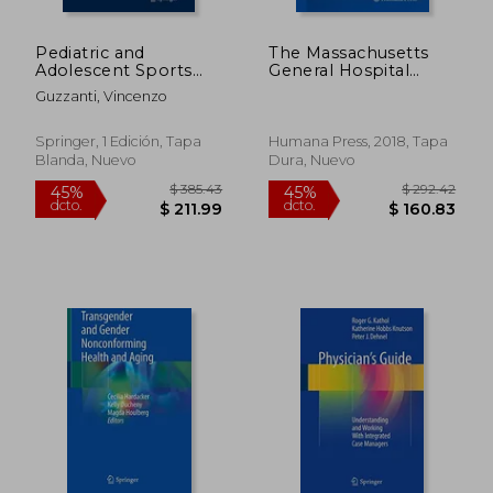
Pediatric and
The Massachusetts
Adolescent Sports
General Hospital
Traumatology (en
Guide to Medical Care
Guzzanti, Vincenzo
Inglés)
in Patients With
Autism Spectrum
Disorder (Current
Springer, 1 Edición, Tapa
Humana Press, 2018, Tapa
Clinical Psychiatry)
Blanda, Nuevo
Dura, Nuevo
(en Inglés)