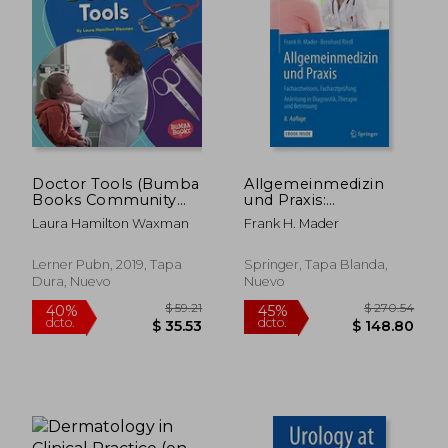
Doctor Tools (Bumba
Allgemeinmedizin
Books Community
und Praxis:
Helpers Tools of the
Facharztwissen,
Laura Hamilton Waxman
Frank H. Mader
Trade) (en Inglés)
Facharztprüfung.
Anleitung in
$ 98.57
$ 235.
45%
40%
Diagnostik, Therapie
Lerner Pubn, 2019, Tapa
Springer, Tapa Blanda,
dcto.
dcto.
$ 54.21
$ 141.
und Betreuung (en
Dura, Nuevo
Nuevo
Alemán)