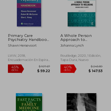
Primary Care
A Whole Person
Psychiatry Handbook
Approach to
(en Inglés)
Wellbeing: Building
Shawn Hersevoort
Johanna Lynch
Sense of Safety
(Routledge Advances
in the Medical
LWW, 2018,
Routledge, 2020, 1 Edición,
Humanities) (en
Encuadernación En Espiral,
Tapa Dura, Nuevo
Inglés)
Nuevo