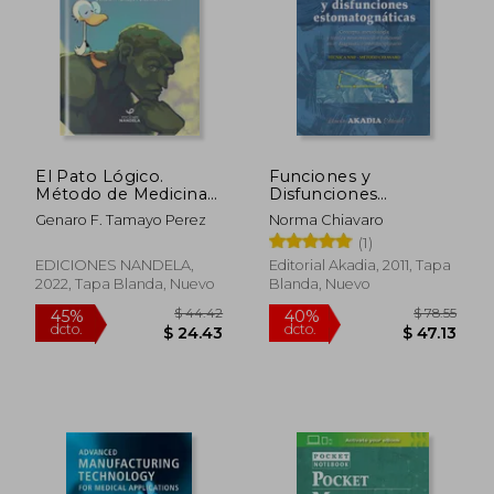
El Pato Lógico.
Funciones y
Método de Medicina
Disfunciones
Basada en la
Estomatognaticas:
Genaro F. Tamayo Perez
Norma Chiavaro
Evidencia
Concepto,
(1)
Metodologia y
Tecnica
EDICIONES NANDELA,
Editorial Akadia, 2011, Tapa
Neuromuscular-
2022, Tapa Blanda, Nuevo
Blanda, Nuevo
Funcional en el
Diagnostico
Interdisciplinario
$ 270.54
$ 78.
45%
40%
dcto.
dcto.
$ 148.80
$ 47.