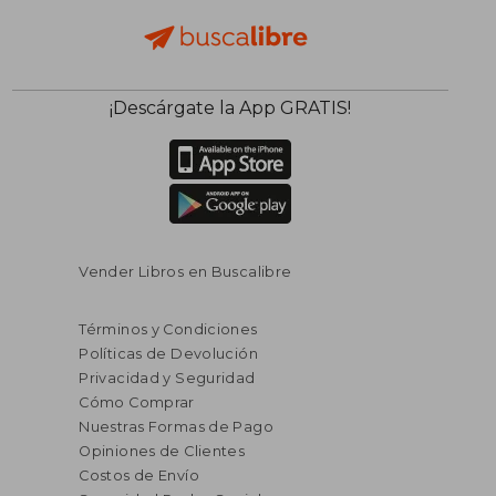
$ 385.43
$ 292.
45%
45%
¡Descárgate la App GRATIS!
dcto.
dcto.
$ 211.99
$ 160.
Vender Libros en Buscalibre
Términos y Condiciones
Políticas de Devolución
Privacidad y Seguridad
Cómo Comprar
Nuestras Formas de Pago
Opiniones de Clientes
Costos de Envío