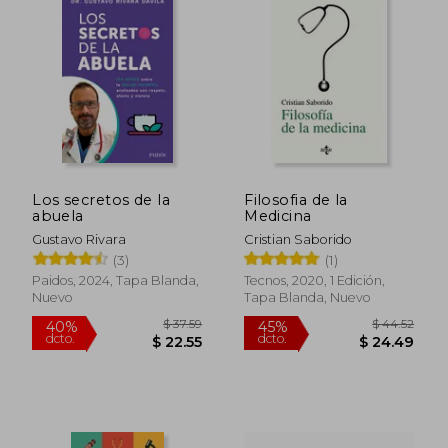
$ 53.
45%
dcto.
$ 31.83
$ 29.
Los secretos de la
Filosofia de la
abuela
Medicina
Gustavo Rivara
Cristian Saborido
(3)
(1)
Paidos, 2024, Tapa Blanda,
Tecnos, 2020, 1 Edición,
Nuevo
Tapa Blanda, Nuevo