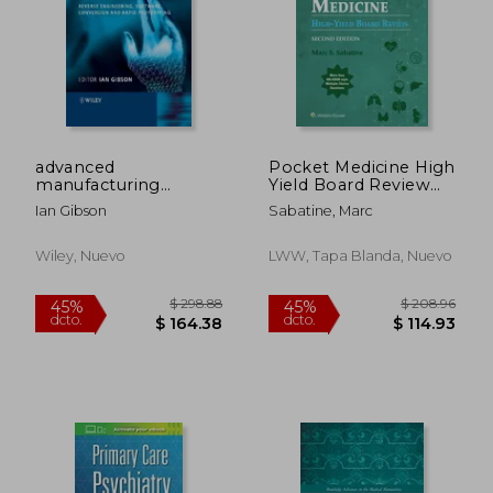
advanced
Pocket Medicine High
manufacturing
Yield Board Review
technology for
(en Inglés)
Ian Gibson
Sabatine, Marc
medical applications:
reverse engineering,
software conversion
Wiley, Nuevo
LWW, Tapa Blanda, Nuevo
and rapid
prototyping
$ 44.42
$ 78.
45%
40%
dcto.
dcto.
$ 24.43
$ 47.