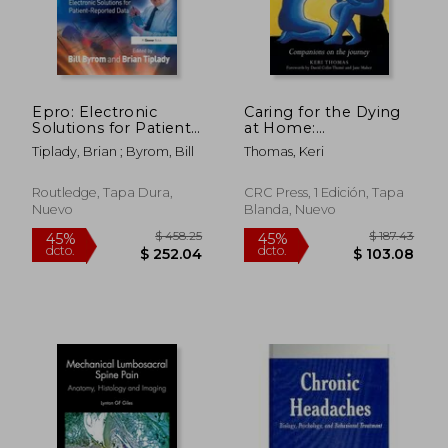
Epro: Electronic
Caring for the Dying
Solutions for Patient-
at Home:
$ 120.80
$ 1,117
45%
40%
Reported Data (en
Companions on the
dcto.
dcto.
$ 66.44
$ 670.
Tiplady, Brian ; Byrom, Bill
Thomas, Keri
Inglés)
Journey (en Inglés)
Routledge, Tapa Dura,
CRC Press, 1 Edición, Tapa
Nuevo
Blanda, Nuevo