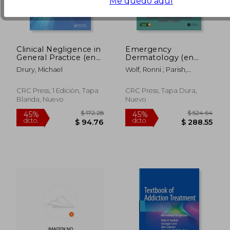
Me quedo aquí
Clinical Negligence in
Emergency
General Practice (en
Dermatology (en
Inglés)
Inglés)
Drury, Michael
Wolf, Ronni ; Parish,
Lawrence Charles ; Parish,
Jennifer L.
CRC Press, 1 Edición, Tapa
CRC Press, Tapa Dura,
Blanda, Nuevo
Nuevo
$ 458.25
$ 187.
45%
45%
dcto.
dcto.
$ 252.04
$ 103.