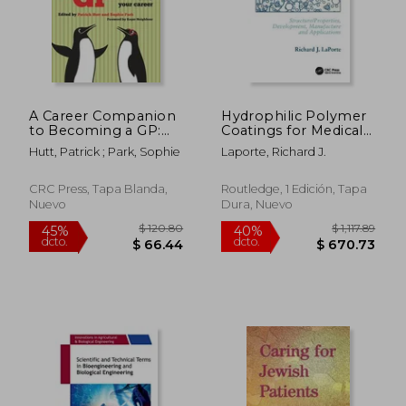
$ 107.67
$ 245.
45%
40%
dcto.
dcto.
$ 59.22
$ 147.
A Career Companion
Hydrophilic Polymer
to Becoming a GP:
Coatings for Medical
Developing and
Devices (en Inglés)
Hutt, Patrick ; Park, Sophie
Laporte, Richard J.
Shaping Your Career
(en Inglés)
CRC Press, Tapa Blanda,
Routledge, 1 Edición, Tapa
Nuevo
Dura, Nuevo