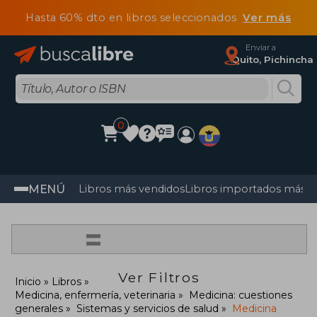
Hasta 60% dto en libros seleccionados
Ver más
Enviar a
Quito, Pichincha
0
MENÚ
Libros más vendidos
Libros importados más v
=
Ver Filtros
Inicio
Libros
Medicina, enfermería, veterinaria
Medicina: cuestiones
generales
Sistemas y servicios de salud
Medicina