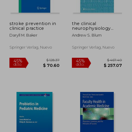
stroke prevention in
the clinical
clinical practice
neurophysiology
primer
Daryll M. Baker
Andrew S. Blum
Springer Verlag, Nuevo
Springer Verlag, Nuevo
$ 172.28
$ 524.
45%
45%
dcto.
dcto.
$ 94.76
$ 288.