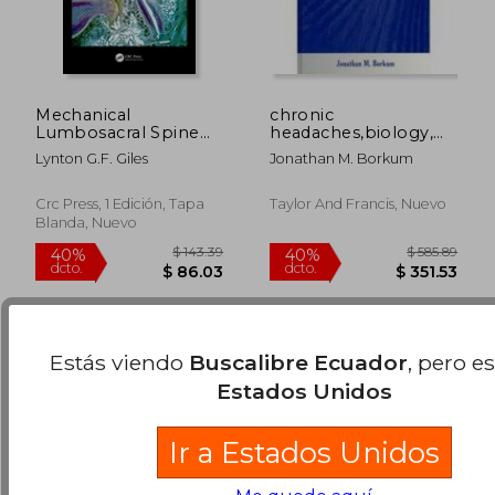
Mechanical
chronic
Lumbosacral Spine
headaches,biology,
Pain: Anatomy,
psychology, and
Lynton G.F. Giles
Jonathan M. Borkum
Histology and
behavioral treatment
Imaging (en Inglés)
$ 157.14
$ 152.
40%
45%
Crc Press, 1 Edición, Tapa
Taylor And Francis, Nuevo
dcto.
dcto.
$ 94.28
$ 83.
Blanda, Nuevo
Estás viendo
Buscalibre Ecuador
, pero e
Estados Unidos
Ir a Estados Unidos