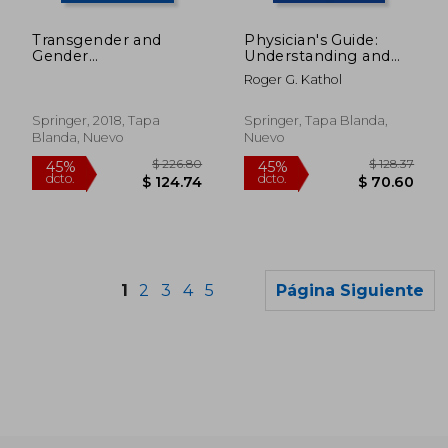
$ 467.40
$ 226.
45%
45%
dcto.
dcto.
$ 257.07
$ 124.
Transgender and
Physician's Guide:
Gender
Understanding and
Nonconforming
Working With
Roger G. Kathol
Health and Aging (en
Integrated Case
Inglés)
Managers (Current
Clinical Psychiatry)
Springer, 2018, Tapa
Springer, Tapa Blanda,
Blanda, Nuevo
Nuevo
1
2
3
4
5
Página Siguiente