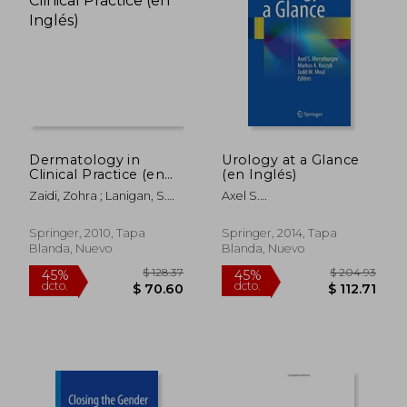
Dermatology in
Urology at a Glance
Clinical Practice (en
(en Inglés)
Inglés)
Zaidi, Zohra ; Lanigan, S.
Axel S.
W.
Merseburger,Markus A.
Kuczyk,Judd W. Moul
Springer, 2010, Tapa
Springer, 2014, Tapa
Blanda, Nuevo
Blanda, Nuevo
$ 59.21
$ 270.
40%
45%
dcto.
dcto.
$ 35.53
$ 148.