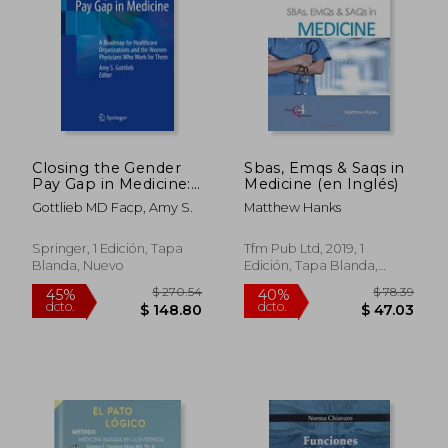
Closing the Gender
Sbas, Emqs & Saqs in
Pay Gap in Medicine:
Medicine (en Inglés)
A Roadmap for
Gottlieb MD Facp, Amy S.
Matthew Hanks
Healthcare
Organizations and
the Women
Springer, 1 Edición, Tapa
Tfm Pub Ltd, 2019, 1
Physicians Who Work
Blanda, Nuevo
Edición, Tapa Blanda,
for Them (en Inglés)
Nuevo
$ 128.37
$ 204.
45%
45%
dcto.
dcto.
$ 70.60
$ 112.