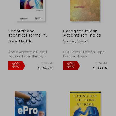
$ 194.83
$ 117
45%
40%
dcto.
dcto.
$ 107.16
$ 70.
Scientific and
Caring for Jewish
Technical Terms in
Patients (en Inglés)
Bioengineering and
Goyal, Megh R.
Spitzer, Joseph
Biological
Engineering (en
Inglés)
Apple Academic Press, 1
CRC Press, 1 Edición, Tapa
Edición, Tapa Blanda,
Blanda, Nuevo
Nuevo