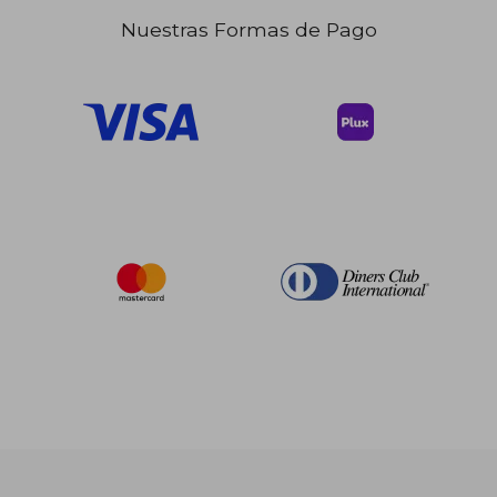
Nuestras Formas de Pago
$ 234.39
$ 270.
40%
45%
dcto.
dcto.
$ 140.63
$ 148.