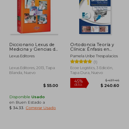
Diccionario Lexus de
Ortodoncia Teoría y
Medicina y Ciencias de
Clínica: Énfasis en
la Salud
Biomecánica 2
Lexus Editores
Pamela Uribe Trespalacios
Tomos. 3ª Edición
(1)
Lexus Editores, 2013, Tapa
Ecoe Logistics, 3 Edición,
Blanda, Nuevo
Tapa Dura, Nuevo
Disponible
Usado
en Buen Estado a
$ 34.33
.
Comprar Usado
$ 437.
45%
dcto.
$ 55.00
$ 240.