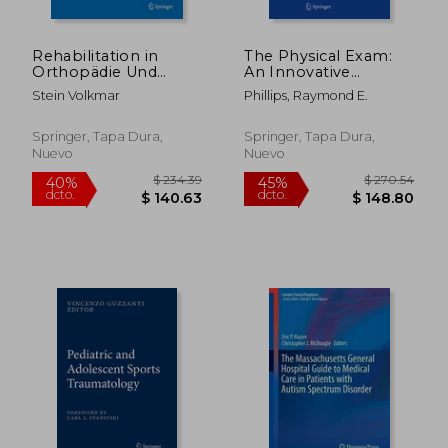
Rehabilitation in
The Physical Exam:
Orthopädie Und
An Innovative
Unfallchirurgie:
Approach in the Age
Stein Volkmar
Phillips, Raymond E.
Methoden -
of Imaging (en
Therapiestrategien -
Inglés)
Behandlungsempfehlungen
Springer, Tapa Dura,
Springer, Tapa Dura,
Nuevo
Nuevo
$ 314.29
$ 231
45%
45%
dcto.
dcto.
$ 172.86
$ 127.