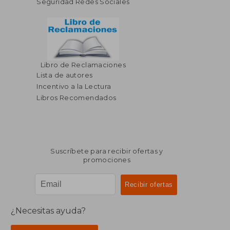
Seguridad Redes Sociales
Libro de Reclamaciones
$ 226.80
$ 128.
45%
45%
Lista de autores
dcto.
dcto.
$ 124.74
$ 70.
Incentivo a la Lectura
Libros Recomendados
Suscríbete para recibir ofertas y
promociones
¿Necesitas ayuda?