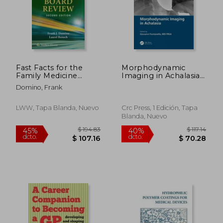
$ 298.88
$ 208.
45%
45%
dcto.
dcto.
$ 164.38
$ 114.
Fast Facts for the
Morphodynamic
Family Medicine
Imaging in Achalasia
Board Review (en
(en Inglés)
Domino, Frank
Inglés)
LWW, Tapa Blanda, Nuevo
Crc Press, 1 Edición, Tapa
Blanda, Nuevo