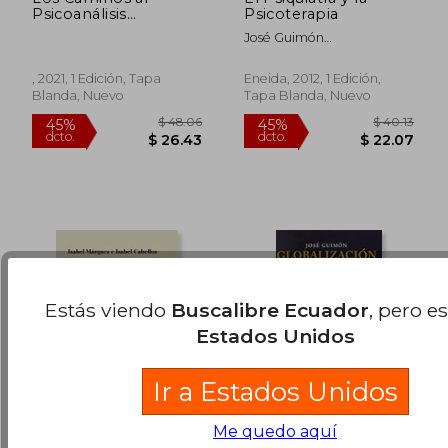
Psicoanálisis
Psicoterapia
Relacional
José Guimón
$ 48.06
$ 51
Ugartechea,José Manuel
45%
45%
dcto.
dcto.
$ 26.43
$ 28.
Chouza Pérez
, 2021, 1 Edición, Tapa
Eneida, 2012, 1 Edición,
Blanda, Nuevo
Tapa Blanda, Nuevo
Estás viendo
Buscalibre Ecuador
, pero e
Estados Unidos
Ir a Estados Unidos
Me quedo aquí
Buenos días,
Globalización y Salud