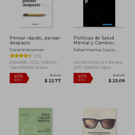
Pensar rápido, pensar
Políticas de Salud
despacio
Mental y Cambio
Social en América
Daniel Kahneman
Rafael Huertas García-
Latina (Investigación
Alejo
(73)
y Debate)
Debolsillo, 2022, 1 Edición,
Los Libros De La Catarata,
Tapa Blanda, Nuevo
2017, 1 Edición, Tapa
Blanda, Nuevo
$ 41.41
$ 41.
45%
45%
dcto.
dcto.
$ 22.77
$ 23.