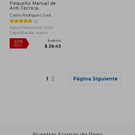
Pequeño Manual de
Anti-Técnica
Psicoanalítica
Carlos Rodriguez Sutil
Relacional
(1)
Agora Relacional, 2020,
Tapa Blanda, Nuevo
1
2
Página Siguiente
$ 39.70
$ 50.
45%
45%
dcto.
dcto.
$ 21.84
$ 27.
Nuestras Formas de Pago