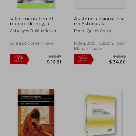
salud mental en el
Asistencia Psiquiátrica
mundo de hoy,la
en Asturias, la
Cabanyes Truffino Javier
Pedro Quirós Corujo
Eunsa Ediciones, Nuevo
Ridea, 2019, 1 Edición, Tapa
Blanda, Nuevo
$ 49.69
$ 50.
45%
45%
dcto.
dcto.
$ 27.33
$ 27.