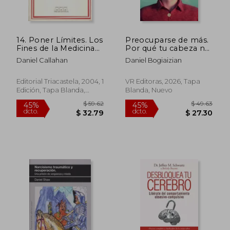
14. Poner Límites. Los
Preocuparse de más.
Fines de la Medicina
Por qué tu cabeza no
en una Sociedad que
se detiene y cómo
Daniel Callahan
Daniel Bogiaizian
Envejece
apagar el ruido
$ 40.55
$ 51.
45%
45%
mental
dcto.
dcto.
$ 22.31
$ 28.
Editorial Triacastela, 2004, 1
VR Editoras, 2026, Tapa
Edición, Tapa Blanda,
Blanda, Nuevo
Nuevo