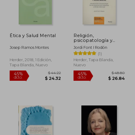
Ética y Salud Mental
Religión,
psicopatología y
salud mental
Josep Ramos Montes
Jordi Font I Rodón
(1)
Herder, 2018, 1 Edición,
Herder, Tapa Blanda,
Tapa Blanda, Nuevo
Nuevo
$ 44.22
$ 48.
45%
45%
dcto.
dcto.
$ 24.32
$ 26.