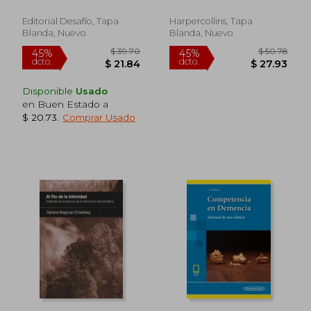
Mental.
Editorial Desafío, Tapa
Harpercollins, Tapa
Blanda, Nuevo
Blanda, Nuevo
Disponible
Usado
en Buen Estado a
$ 20.73
.
Comprar Usado
$ 55.57
$ 56.
45%
45%
dcto.
dcto.
$ 30.56
$ 30.