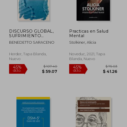
DISCURSO GLOBAL,
Practicas en Salud
SUFRIMIENTO
Mental
LOCAL . Análisis
BENEDETTO SARACENO
Stolkiner, Alicia
crítico del
movimiento por la
salud mental global
Herder, Tapa Blanda,
Noveduc, 2021, Tapa
Nuevo
Blanda, Nuevo