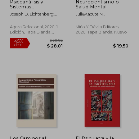
Psicoanálisis y
Neurocientismo o
$ 42.89
$ 54.
45%
45%
Sistemas
Salud Mental
dcto.
dcto.
$ 23.59
$ 29.
Motivacionales. Una
Joseph D. Lichtenberg;
Juli&Aacute;N
Nueva Mirada
James L. Fosshage; Frank
Agust&Iacute;N Ferreyra;
M. Lachmann
Jos&Eacute; Antonio
Agora Relacional, 2020, 1
Miño Y Dávila Editores,
Castorina; Alicia Stolkiner;
Edición, Tapa Blanda,
2020, Tapa Blanda, Nuevo
Emiliano Galende; Norma
Nuevo
Filidoro; Luc&Iacute;A
Ciccia; Santiago Rebasa
Los Caminos al
El Psiquiatra y la