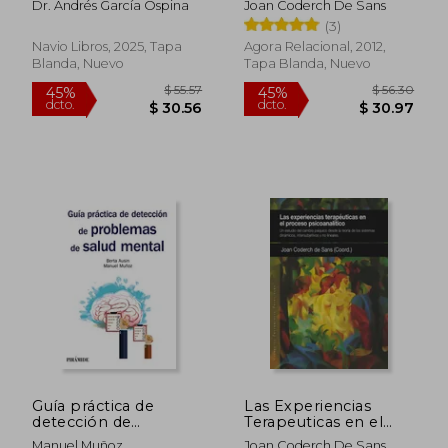
Dr. Andrés García Ospina
Joan Coderch De Sans
personas y empresas
(3)
Navio Libros, 2025, Tapa
Agora Relacional, 2012,
Blanda, Nuevo
Tapa Blanda, Nuevo
$ 70.59
$ 39.
45%
45%
dcto.
dcto.
$ 38.82
$ 21.
Guía práctica de
Las Experiencias
detección de
Terapeuticas en el
problemas de salud
Proceso
Manuel Muñoz
Joan Coderch De Sans