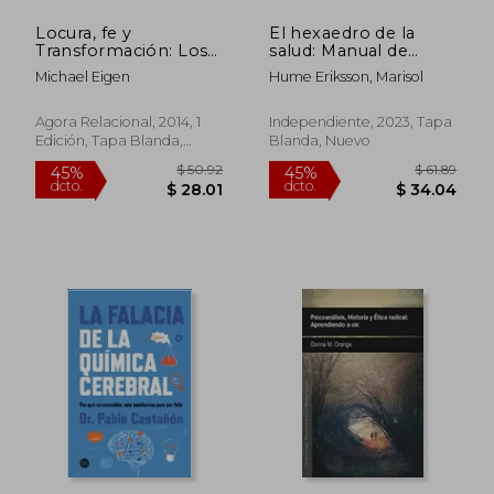
Locura, fe y
El hexaedro de la
Transformación: Los
salud: Manual de
Seminarios de Eigen
entrenamiento
Michael Eigen
Hume Eriksson, Marisol
en Seúl, 2007 y 2009
corporomental
(Pensamiento
Relacional)
Agora Relacional, 2014, 1
Independiente, 2023, Tapa
Edición, Tapa Blanda,
Blanda, Nuevo
Nuevo
$ 41.10
$ 33.
45%
45%
dcto.
dcto.
$ 22.61
$ 18.