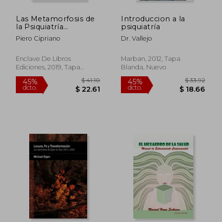
Las Metamorfosis de
Introduccion a la
la Psiquiatría
psiquiatría
[Próxima Aparición]
Piero Cipriano
Dr. Vallejo
Enclave De Libros
Marban, 2012, Tapa
Ediciones, 2019, Tapa
Blanda, Nuevo
Blanda, Nuevo
$ 49.23
45%
dcto.
$ 27.08
$ 21.