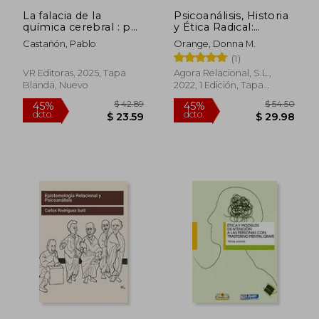
La falacia de la
Psicoanálisis, Historia
química cerebral : por
y Ética Radical:
qué no necesitas más
Aprendiendo a oír
Castañón, Pablo
Orange, Donna M.
serotonina para ser
(1)
feliz
VR Editoras, 2025, Tapa
Agora Relacional, S.L.,
Blanda, Nuevo
2022, 1 Edición, Tapa
Blanda, Nuevo
$ 50.92
$ 61
45%
45%
dcto.
dcto.
$ 28.01
$ 34.