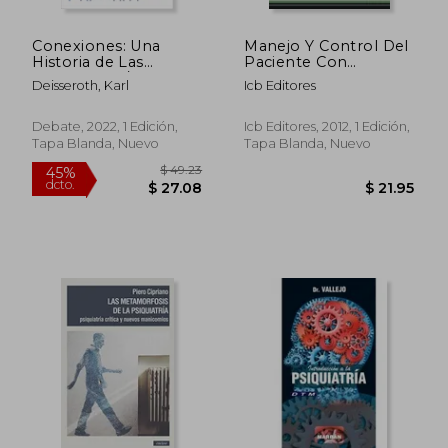
Conexiones: Una
Manejo Y Control Del
Historia de Las
Paciente Con
Emociones /
Problemas De
Deisseroth, Karl
Icb Editores
Connections: A Story
Conducta Y Relación
of Human Feelin G
En Atención Primaria
Debate, 2022, 1 Edición,
Icb Editores, 2012, 1 Edición,
Tapa Blanda, Nuevo
Tapa Blanda, Nuevo
$ 59.60
45%
dcto.
$ 32.78
$ 59.