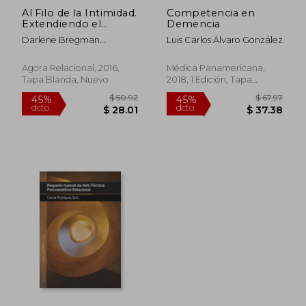
Al Filo de la Intimidad.
Competencia en
Extendiendo el
Demencia
Alcance de la
Darlene Bregman
Luis Carlos Álvaro González
Interaccion
Ehrenberg
Psicoanalitica
Agora Relacional, 2016,
Médica Panamericana,
Tapa Blanda, Nuevo
2018, 1 Edición, Tapa
Blanda, Nuevo
$ 46.66
$ 66
45%
45%
dcto.
dcto.
$ 25.66
$ 36.