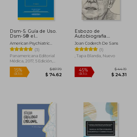
$ 107.40
$ 75.
45%
45%
dcto.
dcto.
$ 59.07
$ 41.
Dsm-5. Guía de Uso.
Esbozo de
Dsm-5® el
Autobiografia.
Complemento
Memoria de las
American Psychiatric
Joan Coderch De Sans
Esencial del Manual
Experiencias que han
Association
(3)
(1)
Diagnóstico y
Dado Sentido a mi
Estadístico de los
Vmemoria de las
Panamericana Editorial
, Tapa Blanda, Nuevo
Trastornos Mentales
Médica, 2017, 5 Edición,
Tapa Blanda, Nuevo