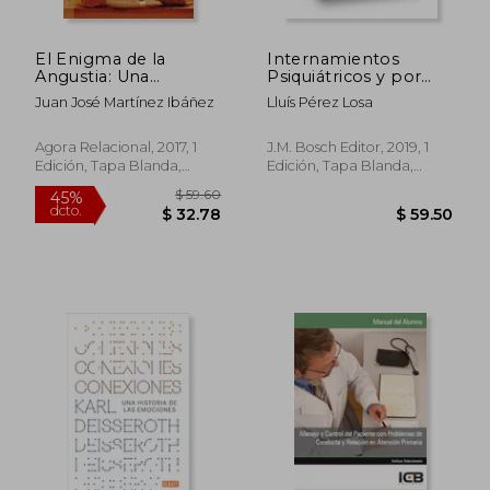
El Enigma de la
Internamientos
Angustia: Una
Psiquiátricos y por
Conceptualización de
Razones de Salud
Juan José Martínez Ibáñez
Lluís Pérez Losa
la Angustia Desde el
Pública: Aspectos
Vértice Relacional: 17
Civiles,
(Pensamiento
Administrativos y
Agora Relacional, 2017, 1
J.M. Bosch Editor, 2019, 1
Relacional)
Penales
Edición, Tapa Blanda,
Edición, Tapa Blanda,
Nuevo
Nuevo
$ 30.57
$ 62.
45%
45%
dcto.
dcto.
$ 16.81
$ 34.