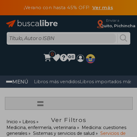
¡Verano con hasta 45% OFF!
Ver más
Enviar a
Quito, Pichincha
0
MENÚ
Libros más vendidos
Libros importados más v
=
Ver Filtros
Inicio
Libros
Medicina, enfermería, veterinaria
Medicina: cuestiones
generales
Sistemas y servicios de salud
Servicios de