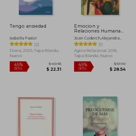
Tengo ansiedad
Emocion y
$ 65.48
$ 64.
45%
45%
Relaciones Humanas:
dcto.
dcto.
$ 36.01
$ 35.
El Psicoanalisis
Isabella Pastor
Joan Coderch,Alejandra
Relacional Como
Plaza Espinosa
(2)
(1)
Terapeutica Social
Diana, 2025, Tapa Blanda,
Agora Relacional, 2016,
Nuevo
Tapa Blanda, Nuevo