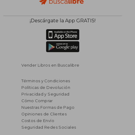
$ 50.92
$ 67.
45%
45%
¡Descárgate la App GRATIS!
dcto.
dcto.
$ 28.01
$ 37.
Vender Libros en Buscalibre
Términos y Condiciones
Políticas de Devolución
Privacidad y Seguridad
Cómo Comprar
Nuestras Formas de Pago
Opiniones de Clientes
Costos de Envío
Seguridad Redes Sociales