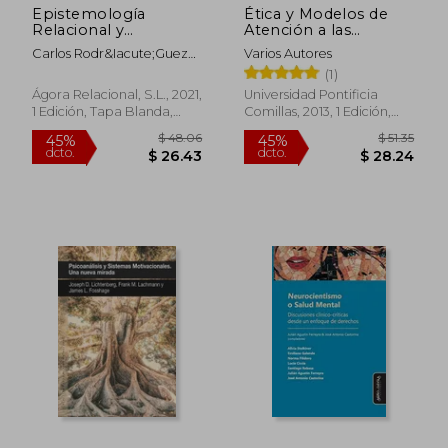
Epistemología
Ética y Modelos de
Relacional y
Atención a las
Psicoanálisis
Personas con
Carlos Rodr&Iacute;Guez
Varios Autores
Trastorno Mental
Sutil
(1)
Grave
Ágora Relacional, S.L., 2021,
Universidad Pontificia
1 Edición, Tapa Blanda,
Comillas, 2013, 1 Edición,
Nuevo
Tapa Blanda, Nuevo