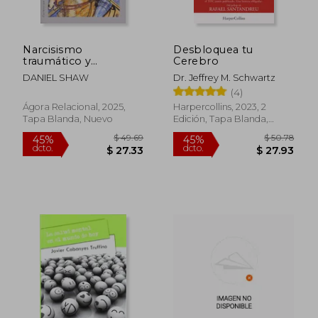
Narcisismo
Desbloquea tu
traumático y
Cerebro
recuperación. Una
DANIEL SHAW
Dr. Jeffrey M. Schwartz
prisión de vergüenza
(4)
Ágora Relacional, 2025,
Harpercollins, 2023, 2
Tapa Blanda, Nuevo
Edición, Tapa Blanda,
$ 59.62
$ 49.
45%
45%
Nuevo
dcto.
dcto.
$ 32.79
$ 27.