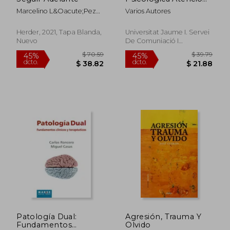
Primaria Leve
Marcelino L&Oacute;Pez
Varios Autores
&Aacute;Lvarez
Herder, 2021, Tapa Blanda,
Universitat Jaume I. Servei
Nuevo
De Comuniació I
Publicacions, Tapa Blanda,
Nuevo
$ 48.06
$ 40.
45%
45%
dcto.
dcto.
$ 26.43
$ 22.
Patología Dual:
Agresión, Trauma Y
Fundamentos
Olvido