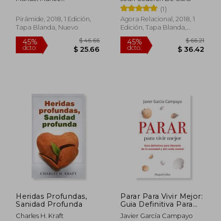
mental
Psicoanalitico.
López,Berta Ausín Benito
(1)
Pirámide, 2018, 1 Edición,
Agora Relacional, 2018, 1
Tapa Blanda, Nuevo
Edición, Tapa Blanda,
Nuevo
$ 63.46
$ 38.
45%
45%
dcto.
dcto.
$ 34.90
$ 20.
Heridas Profundas,
Parar Para Vivir Mejor:
Sanidad Profunda
Guia Definitiva Para
Liberarte de la
Charles H. Kraft
Javier García Campayo
Ansiedad y del Ruido