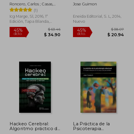
Clínicos y Terapéutico
Roncero, Carlos ; Casas,
Jose Guimon
Miguel
(1)
Icg Marge, Sl, 2016, 1ª
Eneida Editorial, S. L, 2014,
Edición, Tapa Blanda,
Nuevo
Nuevo
$ 37.
45%
dcto.
$ 19.99
$ 20.
Hackeo Cerebral:
La Práctica de la
Algoritmo práctico de
Psicoterapia
salud mental para
Relacional