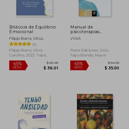
$ 87.79
$ 44.
15%
45%
dcto.
dcto.
$ 74.62
$ 24.
Bitácora de Equilibrio
Manual de
Emocional
psicoterapias
cognitivas y
Filippi Barra, Silvia
VVAA
conductuales
Carolina
(1)
Filippi Barra, Silvia
Psara Ediciones, 2024,
Carolina, 2022, Tapa
Tapa Blanda, Nuevo
Blanda, Nuevo