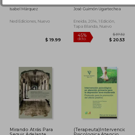
manicomio ¿dígame?
Mental: Un Futuro
(Spanish Edition)
Incierto
Isabel Márquez
José Guimón Ugartechea
Ned Ediciones, Nuevo
Eneida, 2014, 1 Edición,
Tapa Blanda, Nuevo
$ 50.92
45%
dcto.
$ 28.01
$ 19.
Mirando Atrás Para
(Terapeuta)Intervencion
Seguir Adelante
Psicologica Atencion