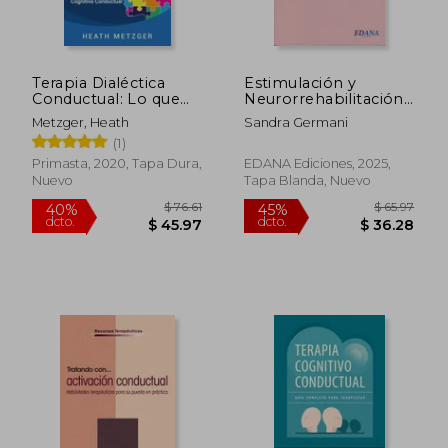
Terapia Dialéctica
Estimulación y
Conductual: Lo que
Neurorrehabilitación
Necesita Saber Sobre
Cognitiva
Metzger, Heath
Sandra Germani
la tdc y una Simple
(1)
Guía de Terapia
Cognitiva Conductual
Primasta, 2020, Tapa Dura,
EDANA Ediciones, 2025,
Nuevo
Tapa Blanda, Nuevo
$ 128.11
$ 56.
40%
45%
dcto.
dcto.
$ 76.87
$ 31.