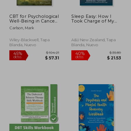
CBT for Psychological
Sleep Easy: How I
Well-Being in Cancer:
Took Charge of My
A Skills Training
Terrible Sleep - And
Carlson, Mark
Manual Integrating
You Can Too (en
Dbt, Act, Behavioral
Inglés)
Activation and
Wiley-Blackwell, Tapa
A&u New Zealand, Tapa
Motivational
Blanda, Nuevo
Blanda, Nuevo
Interviewing (en
Inglés)
$ 393.50
$ 135.
45%
45%
dcto.
dcto.
$ 216.43
$ 74.