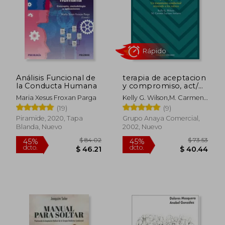
Análisis Funcional de
terapia de aceptacion
la Conducta Humana
y compromiso, act/
therapy of
Maria Xesus Froxan Parga
Kelly G. Wilson,m. Carmen
acceptation and
Rápido
Luciano Soriano
(19)
(9)
compromise
Piramide, 2020, Tapa
Grupo Anaya Comercial,
Blanda, Nuevo
2002, Nuevo
$ 84.02
$ 73.
45%
45%
dcto.
dcto.
$ 46.21
$ 40.