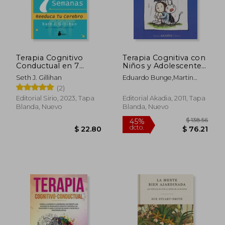
Terapia Cognitivo
Terapia Cognitiva con
$ 88.
45%
Conductual en 7
Niños y Adolescentes:
dcto.
$ 27.08
$ 48.
Semanas
Aportes Tecnicos
Seth J. Gillihan
Eduardo Bunge,Martin
Gomar,Javier Mandil
(2)
Editorial Sirio, 2023, Tapa
Editorial Akadia, 2011, Tapa
Blanda, Nuevo
Blanda, Nuevo