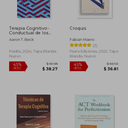
Terapia Cognitivo-
Croquis
Conductual de los
Trastornos Adictivos
Aaron T. Beck
Fabian Maero
(3)
Paidós, 2024, Tapa Blanda,
Psara Ediciones, 2022, Tapa
Nuevo
Blanda, Nuevo
$ 36.03
$ 51
45%
45%
dcto.
dcto.
$ 19.82
$ 28.