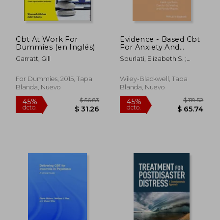
Cbt At Work For
Evidence - Based Cbt
Dummies (en Inglés)
For Anxiety And
Depression In
Garratt, Gill
Sburlati, Elizabeth S. ;
Children And
Lyneham, Heidi J. ;
Adolescents: A
Schniering, Carolyn A.
Competencies Based
For Dummies, 2015, Tapa
Wiley-Blackwell, Tapa
Approach (en Inglés)
Blanda, Nuevo
Blanda, Nuevo
$ 47.03
$ 62.
45%
45%
dcto.
dcto.
$ 25.87
$ 34.