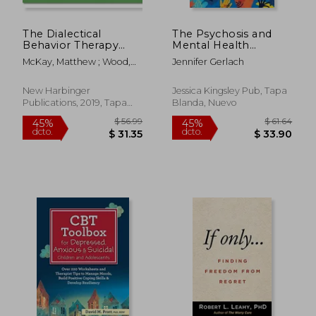
The Dialectical
The Psychosis and
Behavior Therapy
Mental Health
Skills Workbook:
Recovery Workbook:
McKay, Matthew ; Wood,
Jennifer Gerlach
Practical dbt
Activities for Young
Jeffrey C. ; Brantley, Jeffrey
Exercises for
Adults From Act, Dbt,
Learning Mindfulness,
and Recovery-
New Harbinger
Jessica Kingsley Pub, Tapa
Interpersonal
Oriented cbt (en
Publications, 2019, Tapa
Blanda, Nuevo
Effectiveness,
Inglés)
Blanda, Nuevo
Emotion Regulation,
and Distress
Tolerance (en Inglés)