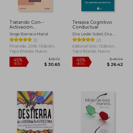
Tratando Con--
Terapia Cognitivo
Activación
Conductual
Conductual:
Jorge Barraca Mairal
Dra. Leslie Sokol; Dra.
Habilidades
Marci Fox
(1)
(2)
Terapéuticas Para su
Puesta en Práctica
Pirámide, 2018, 1 Edición,
Editorial Sirio, 1 Edición,
Tapa Blanda, Nuevo
Tapa Blanda, Nuevo
$ 76.61
$ 65.
40%
45%
dcto.
dcto.
$ 45.97
$ 36.