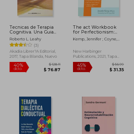
Tecnicas de Terapia
The act Workbook
Cognitiva. Una Guia
for Perfectionism:
Para Profesionales.
Build Your Best
Roberto L. Leahy
Kemp, Jennifer ; Coyne,
Segunda Edicion
(Imperfect) Life Using
Lisa W.
(3)
Powerful Acceptance
& Commitment
Akadia Librer?A Editorial,
New Harbinger
Therapy and Self-
2017, Tapa Blanda, Nuevo
Publications, 2021, Tapa
Compassion Skills (en
Blanda, Nuevo
Inglés)
$ 69.58
$ 66.
45%
45%
dcto.
dcto.
$ 38.27
$ 36.