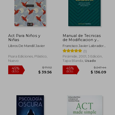
$ 78.13
$ 66.
45%
45%
dcto.
dcto.
$ 42.97
$ 36.
Act Para Niños y
Manual de Tecnicas
Niñas
de Modificacion y
Terapia de Conducta
Libros De Mandil Javier
Francisco Javier Labrador
Encinas,Juan Antonio
(1)
Cruzado Rodríguez,Manuel
Psara Ediciones, Plástico,
Pirámide, 2001, 3 Edición,
Muñoz López
Nuevo
Tapa Blanda,
Usado