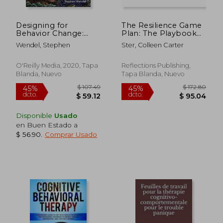
Designing for
The Resilience Game
Behavior Change:
Plan: The Playbook
Applying Psychology
for Developing
Wendel, Stephen
Ster, Colleen Carter
and Behavioral
Cognitive,
Economics (en
Communication, and
Inglés)
Mindfulness Life Skills
O'Reilly Media, 2020, Tapa
Reflections Publishing,
(en Inglés)
Blanda, Nuevo
Tapa Blanda, Nuevo
Disponible
Usado
en Buen Estado a
$ 56.90
.
Comprar Usado