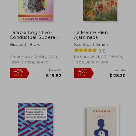
Terapia Cognitivo-
La Mente Bien
Conductual: Supera la
Ajardinada
Ansiedad y la
Elizabeth, Broks
Sue Stuart-Smith
Depresión, haz
$ 138.
(18)
45%
Frente a los Patrones
dcto.
$ 22.80
$ 76.
de Pensamiento
Create Your Reality, 2019,
Debate, 2021, 001 Edición,
Negativo, Controla
Tapa Blanda, Nuevo
Tapa Dura, Nuevo
tus Emociones y
Cambia tu. Guía de
Psicología Humana)