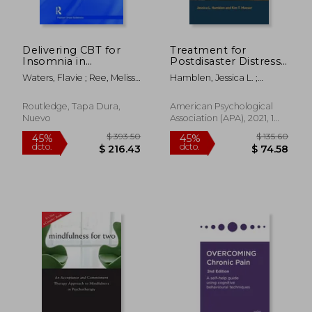
Delivering CBT for
Treatment for
Insomnia in
Postdisaster Distress:
Psychosis: A Clinical
A Transdiagnostic
Waters, Flavie ; Ree, Melissa
Hamblen, Jessica L. ;
Guide (en Inglés)
Approach (en Inglés)
J. ; Chiu, Vivian
Mueser, Kim T.
Routledge, Tapa Dura,
American Psychological
Nuevo
Association (APA), 2021, 1
Edición, Tapa Blanda,
Nuevo
$ 49.28
$ 42.
45%
40%
dcto.
dcto.
$ 27.11
$ 25.