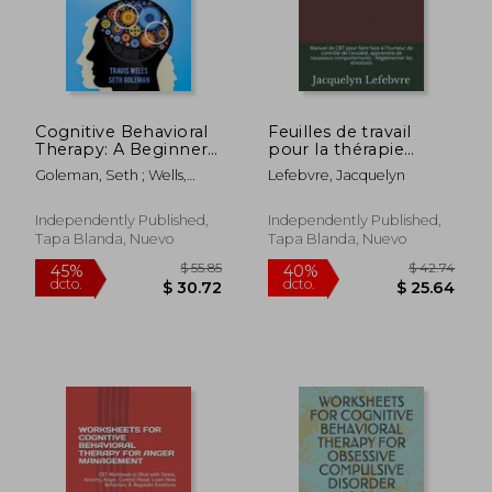
$ 58.67
$ 61
45%
45%
dcto.
dcto.
$ 32.27
$ 34.
Cognitive Behavioral
Feuilles de travail
Therapy: A Beginners
pour la thérapie
Guide to CBT with
cognitivo-
Goleman, Seth ; Wells,
Lefebvre, Jacquelyn
Simple Techniques
comportementale
Travis
for Retraining the
pour le trouble
Brain to Defeat
panique: Manuel de
Independently Published,
Independently Published,
Anxiety, Depression,
CBT pour faire face à
Tapa Blanda, Nuevo
Tapa Blanda, Nuevo
and Low-Self E (en
l'humeur de contrôle
Inglés)
de l'anxi (en Francés)