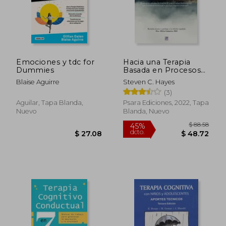
$ 44.55
$ 98.
45%
45%
dcto.
dcto.
$ 24.50
$ 54.
Emociones y tdc for
Hacia una Terapia
Dummies
Basada en Procesos
(Tbp)
Blaise Aguirre
Steven C. Hayes
(3)
Aguilar, Tapa Blanda,
Psara Ediciones, 2022, Tapa
Nuevo
Blanda, Nuevo