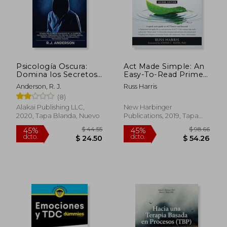
$ 71.92
$ 247.
45%
45%
dcto.
dcto.
$ 39.56
$ 136.
Psicología Oscura:
Act Made Simple: An
Domina los Secretos
Easy-To-Read Primer
Avanzados de: La
on Acceptance and
Anderson, R. J.
Russ Harris
Guerrilla Psicológica,
Commitment
(8)
Persuasión, pnl
Therapy (The
Oscura, Control
Mastering act Series)
Alakai Publishing LLC,
New Harbinger
Mental, Terapia
(en Inglés)
2020, Tapa Blanda, Nuevo
Publications, 2019, Tapa
Cognitivo Conducta,
Blanda, Nuevo
Manipulación y
Psicología Humana