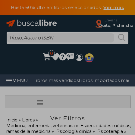
Hasta 60% dto en libros seleccionados
Ver más
Enviar a
Quito, Pichincha
0
MENÚ
Libros más vendidos
Libros importados más v
=
Ver Filtros
Inicio
Libros
Medicina, enfermería, veterinaria
Especialidades médicas,
ramas de la medicina
Psicología clínica
Psicoterapia