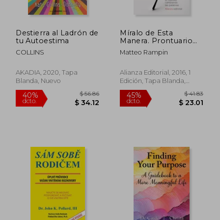
Destierra al Ladrón de
Míralo de Esta
tu Autoestima
Manera. Prontuario
Para Cambiar la
COLLINS
Matteo Rampin
Realidad Cambiando
las Palabras (el Libro
de Bolsillo - Ciencias
AKADIA, 2020, Tapa
Alianza Editorial, 2016, 1
Sociales)
Blanda, Nuevo
Edición, Tapa Blanda,
Usado
$ 55.72
$ 48.
45%
45%
dcto.
dcto.
$ 30.65
$ 26.