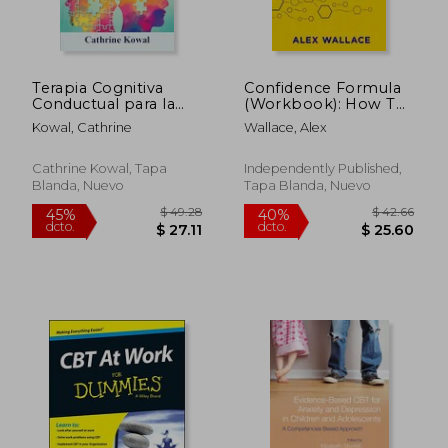
Terapia Cognitiva
Confidence Formula
Conductual para la
(Workbook): How To
Depresión: Una guía
Attain a Bulletproof
Kowal, Cathrine
Wallace, Alex
completa para
Self-Esteem & Master
principiantes de TCC
Stress Reduction
para superar la
Even If You've Never
Cathrine Kowal, Tapa
Independently Published,
depresión, el
Felt Any (en Inglés)
Blanda, Nuevo
Tapa Blanda, Nuevo
trastorno bipolar, la
ansied
$ 45.73
$ 62.
45%
40%
dcto.
dcto.
$ 25.15
$ 37.