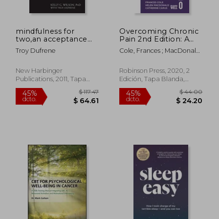
mindfulness for
Overcoming Chronic
two,an acceptance
Pain 2nd Edition: A
and commitment
Self-Help Guide Using
Troy Dufrene
Cole, Frances ; MacDonald,
therapy approach to
Cognitive Behavioural
Helen ; Carus, Catherine
mindfulness in
Techniques (en
psychotherapy (en
Inglés)
New Harbinger
Robinson Press, 2020, 2
Inglés)
Publications, 2011, Tapa
Edición, Tapa Blanda,
Blanda, Nuevo
Nuevo
$ 56.83
$ 119
45%
45%
dcto.
dcto.
$ 31.26
$ 65.