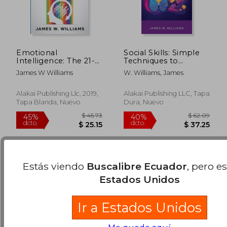
Emotional
Social Skills: Simple
Intelligence: The 21-
Techniques to
Day Mental Makeover
Manage Your
James W Williams
W. Williams, James
to Master Your
Shyness, Improve
Emotions, Improve
Conversations,
$ 55.85
$ 42.
45%
40%
Your Social Skills, and
Develop Your
Alakai Publishing Llc, 2019,
Alakai Publishing LLC, Tapa
dcto.
dcto.
$ 30.72
$ 25.
Achieve Better,
Charisma and Make
Tapa Blanda, Nuevo
Dura, Nuevo
Happier
Friends In No Time
Relationships (en
(en Inglés)
Inglés)
Estás viendo
Buscalibre Ecuador
, pero e
Estados Unidos
Ir a Estados Unidos