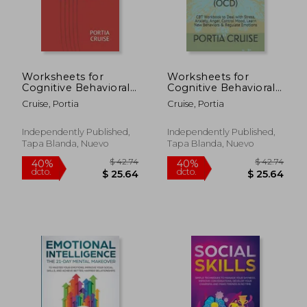
$ 107.49
$ 172.
45%
45%
dcto.
dcto.
$ 59.12
$ 95.
Worksheets for
Worksheets for
Cognitive Behavioral
Cognitive Behavioral
Therapy for Anger
Therapy for
Cruise, Portia
Cruise, Portia
Management: CBT
Obsessive
Workbook to Deal
Compulsive Disorder
with Stress, Anxiety,
(Ocd): CBT Workbook
Independently Published,
Independently Published,
Anger, Control Mood,
to Deal with Stress,
Tapa Blanda, Nuevo
Tapa Blanda, Nuevo
Learn New Behaviors
Anxiety, Anger,
(en Inglés)
Control Mood, L (en
Inglés)