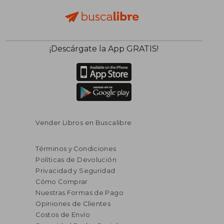
$ 56.99
$ 61.
45%
45%
¡Descárgate la App GRATIS!
dcto.
dcto.
$ 31.35
$ 33.
Vender Libros en Buscalibre
Términos y Condiciones
Políticas de Devolución
Privacidad y Seguridad
Cómo Comprar
Nuestras Formas de Pago
Opiniones de Clientes
Costos de Envío