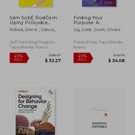
Sám SobĚ RodiČem:
Finding Your
Úplný PrŮvodce
Purpose: A
Vasimi VnitŘními
Guidebook to a More
Pollard, John K. ; Sálová,
Saj, Cindi ; Smith, Christa
Rozhovory
Meaningful Life (en
Dita
Inglés)
Self-Parenting Program,
FriesenPress, Tapa Blanda,
Tapa Blanda, Nuevo
Nuevo
$ 56.86
$ 41.
40%
45%
dcto.
dcto.
$ 34.12
$ 23.