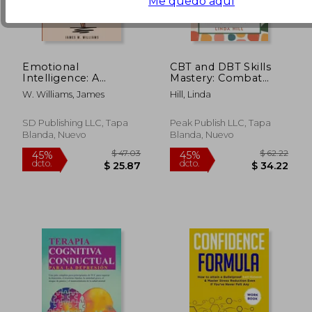
Me quedo aquí
Emotional
CBT and DBT Skills
Intelligence: A
Mastery: Combat
Collection of 7 Books
Overthinking, Anxiety
W. Williams, James
Hill, Linda
in 1 - Emotional
and Stress with
Intelligence, Social
Effective CBT and
Anxiety, Dating for
DBT Tools. Overcome
SD Publishing LLC, Tapa
Peak Publish LLC, Tapa
Introverts, Public
Negative Spirals and
Blanda, Nuevo
Blanda, Nuevo
Speaking, Confide (en
Stay Present ( (en
$ 42.74
$ 42.
40%
40%
Inglés)
Inglés)
dcto.
dcto.
$ 25.64
$ 25.