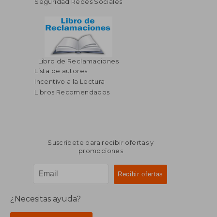
Seguridad Redes Sociales
Libro de Reclamaciones
$ 76.41
$ 50.
40%
40%
Lista de autores
dcto.
dcto.
$ 45.85
$ 30.
Incentivo a la Lectura
Libros Recomendados
Suscríbete para recibir ofertas y
promociones
¿Necesitas ayuda?