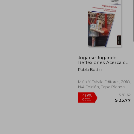
$
45%
dcto.
$ 
Jugarse Jugando:
Reflexiones Acerca del
Juego Corporal en
Pablo Bottini
Psicomotricidad
Miño Y Dávila Editores, 2018,
N/A Edición, Tapa Blanda,
Nuevo