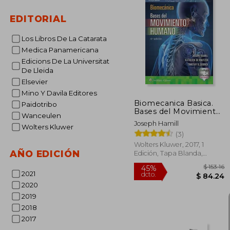
EDITORIAL
Los Libros De La Catarata
Medica Panamericana
Edicions De La Universitat
De Lleida
Elsevier
Mino Y Davila Editores
Biomecanica Basica.
Paidotribo
Bases del Movimiento
Wanceulen
Humano 4ª ed.
Joseph Hamill
Wolters Kluwer
(3)
Wolters Kluwer, 2017, 1
AÑO EDICIÓN
Edición, Tapa Blanda,
Nuevo
2021
2020
2019
2018
2017