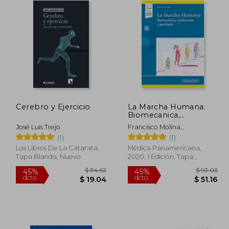
Cerebro y Ejercicio
La Marcha Humana:
Biomecanica,
Evaluacion y Patologia
José Luis Trejo
Francisco Molina
(Incluye Version
Rueda,María Carratalá
(1)
(1)
Digital)
Tejada
Los Libros De La Catarata,
Médica Panamericana,
Tapa Blanda, Nuevo
2020, 1 Edición, Tapa
Blanda, Nuevo
 80.41
$ 34.62
45%
45%
dcto.
dcto.
44.22
$ 19.04