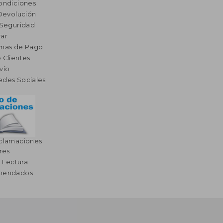
ondiciones
 Devolución
 Seguridad
ar
rmas de Pago
 Clientes
vío
edes Sociales
eclamaciones
res
a Lectura
omendados