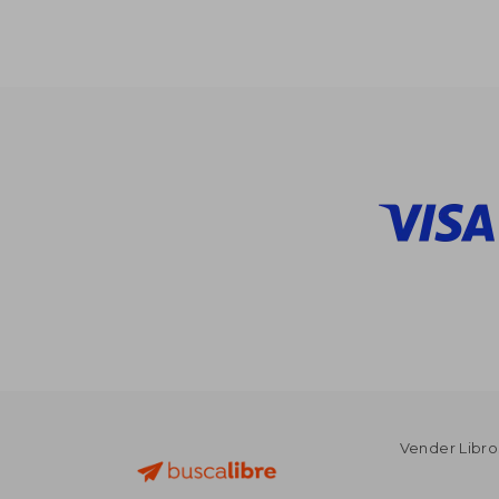
$
40%
dcto.
$ 
Vender Libro