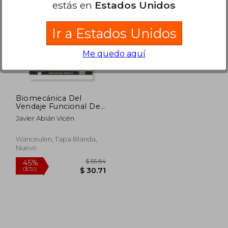
estás en
Estados Unidos
 153.16
$ 200.84
45%
45%
dcto.
dcto.
84.24
$ 110.46
Ir a Estados Unidos
Me quedo aquí
Biomecánica Del
Vendaje Funcional De
Tobillo: Elástico Vs. No
Javier Abián Vicén
Elástico
Wanceulen, Tapa Blanda,
Nuevo