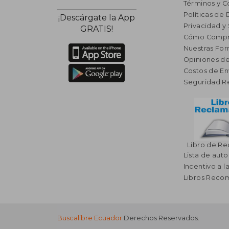
Términos y C
Políticas de
¡Descárgate la App
Privacidad y
GRATIS!
Cómo Compr
Nuestras Fo
Opiniones de
Costos de En
Seguridad R
Libro de R
Lista de auto
Incentivo a l
Libros Rec
Buscalibre Ecuador
Derechos Reservados.