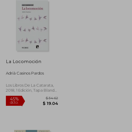
La Locomoción
Adrià Casinos Pardos
Los Libros De La Catarata,
2018, 1 Edición, Tapa Blanda,
Nuevo
$ 93.03
$ 34.62
45%
dcto.
$ 51.16
$ 19.04