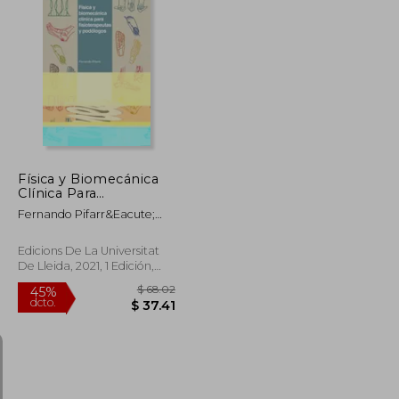
Física y Biomecánica
Clínica Para
Fisioterapeutas y
Fernando Pifarr&Eacute;
Podólogos: 85 (Eines)
San Agustin
Edicions De La Universitat
De Lleida, 2021, 1 Edición,
Tapa Blanda, Nuevo