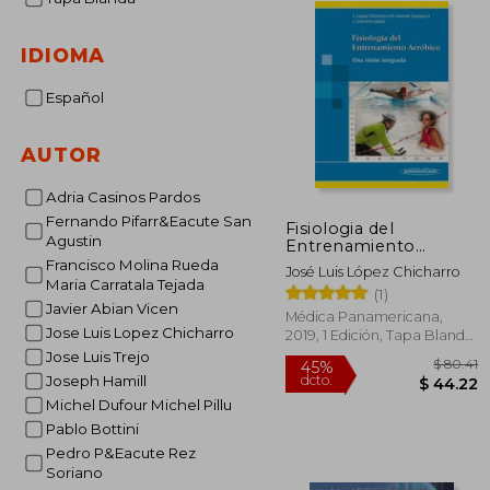
IDIOMA
Español
AUTOR
Adria Casinos Pardos
Fernando Pifarr&Eacute San
Fisiologia del
Agustin
Entrenamiento
Aerobico (Incluye
Francisco Molina Rueda
José Luis López Chicharro
Version Digital): Una
Maria Carratala Tejada
(1)
Visión Integrada
Javier Abian Vicen
(Incluye Versión
Médica Panamericana,
Digital)
Jose Luis Lopez Chicharro
2019, 1 Edición, Tapa Blanda,
Nuevo
Jose Luis Trejo
Joseph Hamill
Michel Dufour Michel Pillu
Pablo Bottini
Pedro P&Eacute Rez
$
45%
Soriano
dcto.
$ 