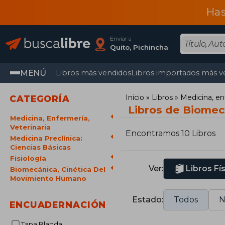
Has
Enviar a
Quito, Pichincha
MENÚ
Libros más vendidos
Libros importados más v
Inicio
Libros
Medicina, en
CATEGORÍA
Libros de Biomec
Medicina, Enfermería,
Veterinaria
Encontramos 10 Libros
Medicina Preclínica:
Ciencias Básicas
Fisiología
Ver:
Libros Fí
Biomecánica, Cinética Del
Movimiento Humano
Estado:
Todos
N
ENCUADERNACIÓN
Tapa Blanda