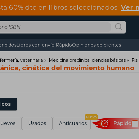
ta 60% dto en libros seleccionados
Ver 
endidos
Libros con envío Rápido
Opiniones de clientes
fermería, veterinaria
Medicina preclínica: ciencias básicas
Fis
ánica, cinética del movimiento humano
sicos
Nuevo
uevos
Usados
Anticuarios
Rápido