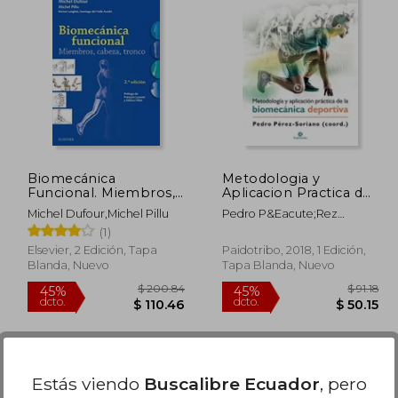
Biomecánica
Metodologia y
Funcional. Miembros,
Aplicacion Practica de
Cabeza, Tronco
la Biomecanica
Michel Dufour,Michel Pillu
Pedro P&Eacute;Rez
Deportiva
Soriano
(1)
Elsevier, 2 Edición, Tapa
Paidotribo, 2018, 1 Edición,
Blanda, Nuevo
Tapa Blanda, Nuevo
Estás viendo
Buscalibre Ecuador
, pero