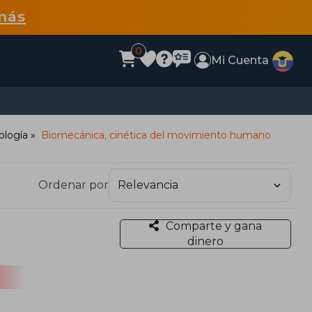
más
0
Mi Cuenta
iología
Biomecánica, cinética del movimiento humano
Ordenar por
Comparte y gana
dinero