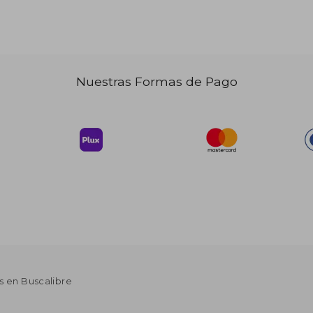
 59.62
$ 55.84
45%
dcto.
35.77
$ 30.71
Nuestras Formas de Pago
s en Buscalibre