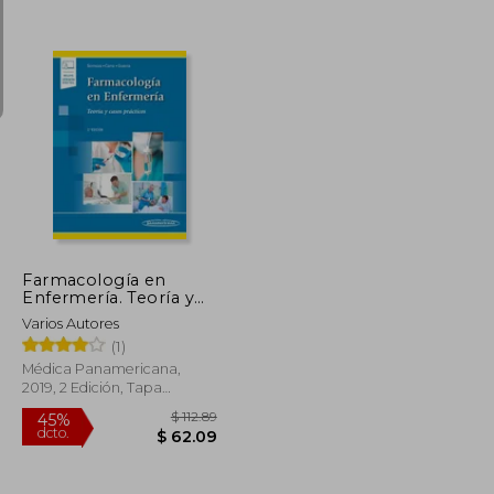
$ 200.20
$ 41.54
45%
dcto.
$ 110.11
$ 22.85
Farmacología en
Enfermería. Teoría y
Casos Prácticos
Varios Autores
(1)
Médica Panamericana,
2019, 2 Edición, Tapa
Blanda, Nuevo