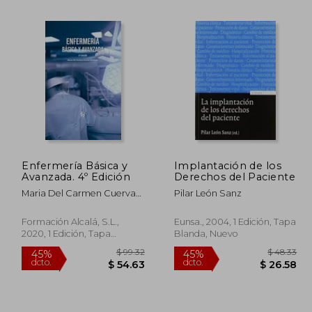
Enfermería Básica y
Implantación de los
Avanzada. 4º Edición
Derechos del Paciente
105.04
$ 125.51
45%
45%
dcto.
dcto.
Maria Del Carmen Cuerva
Pilar León Sanz
57.77
$ 69.03
Guti&Eacute;Rrez
Formación Alcalá, S.L.,
Eunsa., 2004, 1 Edición, Tapa
2020, 1 Edición, Tapa
Blanda, Nuevo
Blanda, Nuevo