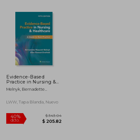
$ 31.67
$ 112.89
45%
dcto.
$ 17.42
$ 62.09
Evidence-Based
Practice in Nursing &
Healthcare: A Guide to
Melnyk, Bernadette
Best Practice (en
Mazurek ; Fineout-Overholt,
Inglés)
Ellen
LWW, Tapa Blanda, Nuevo