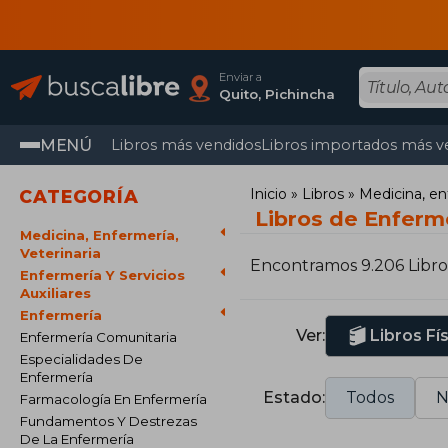
Enviar a
Quito, Pichincha
MENÚ
Libros más vendidos
Libros importados más v
Inicio
Libros
Medicina, en
CATEGORÍA
Libros de Enferm
Medicina, Enfermería,
Veterinaria
Encontramos 9.206 Libro
Enfermería Y Servicios
Auxiliares
Enfermería
Ver:
Libros Fí
Enfermería Comunitaria
Especialidades De
Enfermería
Estado:
Todos
N
Farmacología En Enfermería
Fundamentos Y Destrezas
De La Enfermería