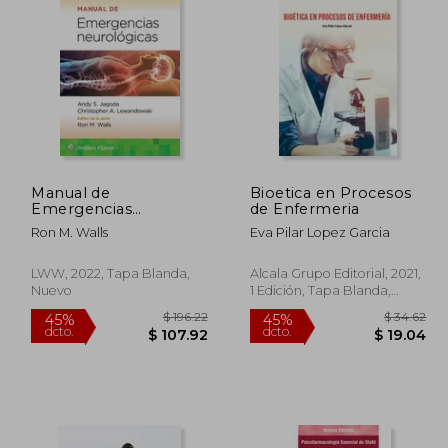
$ 59.41
$ 31.67
45%
45%
dcto.
dcto.
50.50
$ 17.42
Manual de
Bioetica en Procesos
Emergencias
de Enfermeria
Neurológicas
Ron M. Walls
Eva Pilar Lopez Garcia
LWW, 2022, Tapa Blanda,
Alcala Grupo Editorial, 2021,
Nuevo
1 Edición, Tapa Blanda,
Nuevo