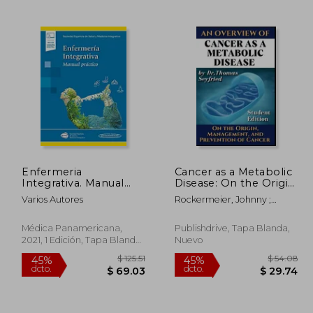
135.09
45%
dcto.
74.30
$ 135.00
Enfermeria
Cancer as a Metabolic
Integrativa. Manual
Disease: On the Origin,
Practico (Version
Management and
Varios Autores
Rockermeier, Johnny ;
Papel + Digital)
Prevention of Cancer.
Seyfried, Thomas
Student Edition (en
Inglés)
Médica Panamericana,
Publishdrive, Tapa Blanda,
2021, 1 Edición, Tapa Blanda,
Nuevo
Nuevo