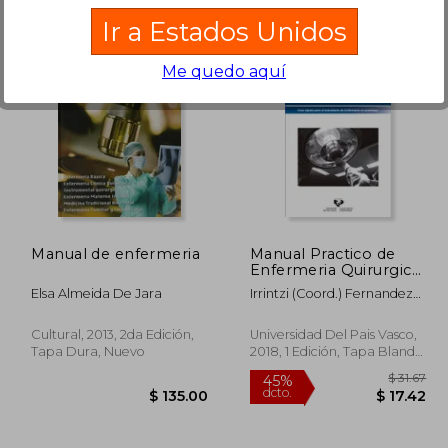
Ir a Estados Unidos
Me quedo aquí
 35.28
$ 90.28
45%
45%
dcto.
dcto.
29.99
$ 49.65
Manual de enfermeria
Manual Practico de
Enfermeria Quirurgica:
Guia Rapida Para el
Elsa Almeida De Jara
Irrintzi (Coord.) Fernandez
Estudiante de
Aedo
Enfermeria en
Practicas
Cultural, 2013, 2da Edición,
Universidad Del Pais Vasco,
Tapa Dura, Nuevo
2018, 1 Edición, Tapa Blanda,
Nuevo