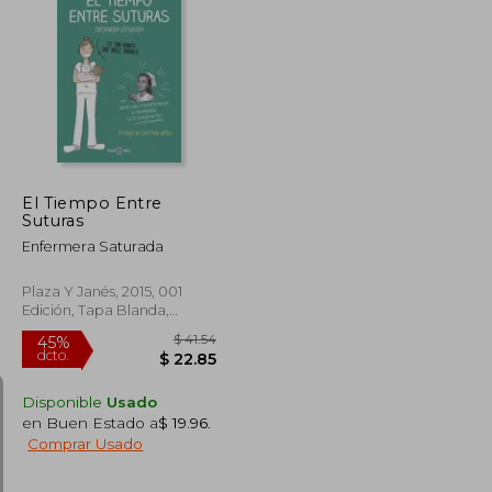
$ 34.62
$ 184.12
45%
dcto.
$ 19.04
$ 101.27
El Tiempo Entre
Suturas
Enfermera Saturada
Plaza Y Janés, 2015, 001
Edición, Tapa Blanda,
Nuevo
Disponible
Usado
en Buen Estado a
$ 19.96
.
Comprar Usado