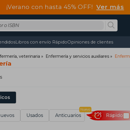
¡Verano con hasta 45% OFF!
Ver más
endidos
Libros con envío Rápido
Opiniones de clientes
fermería, veterinaria
Enfermería y servicios auxiliares
Enferm
ería
s
sicos
Nuevo
uevos
Usados
Anticuarios
Rápido