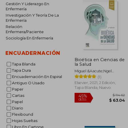
Gestión Y Liderazgo En
Enfermería
Investigación Y Teoría De La
Enfermería
Relación
Enfermera/Paciente
Sociología En Enfermería
ENCUADERNACIÓN
Bioética en Ciencias de
la Salud
Tapa Blanda
Tapa Dura
Miguel &Aacute;Ngel
S&Aacute;Nchez
Encuadernación En Espiral
(1)
Gonz&Aacute;Lez
Elsevier, 2021, 2 Edición,
Antiguo O Usado
Tapa Blanda, Nuevo
Paper
Cartas
Papel
Diario
Flexibound
$
45%
Hojas Sueltas
dcto.
$ 
Libro En Cartone