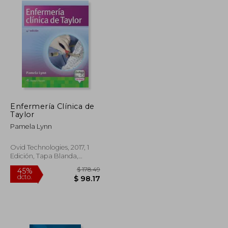
Enfermería Clínica de
Taylor
Pamela Lynn
Ovid Technologies, 2017, 1
Edición, Tapa Blanda,
Nuevo
$ 84.74
$ 178.49
45%
dcto.
$ 46.61
$ 98.17