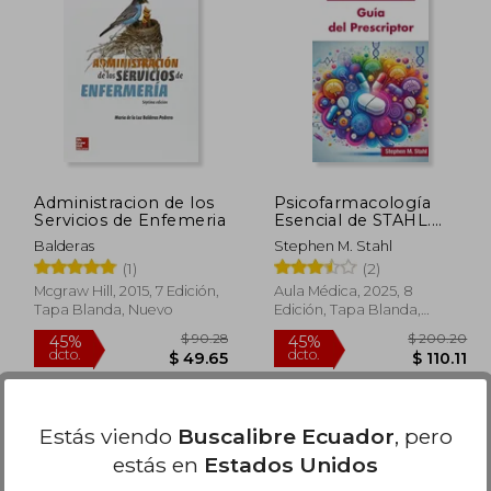
253.42
$ 196.22
45%
45%
dcto.
dcto.
39.38
$ 107.92
Administracion de los
Psicofarmacología
Servicios de Enfemeria
Esencial de STAHL.
Guía del Prescriptor
Balderas
Stephen M. Stahl
(1)
(2)
Mcgraw Hill, 2015, 7 Edición,
Aula Médica, 2025, 8
Tapa Blanda, Nuevo
Edición, Tapa Blanda,
Nuevo
Estás viendo
Buscalibre Ecuador
, pero
estás en
Estados Unidos