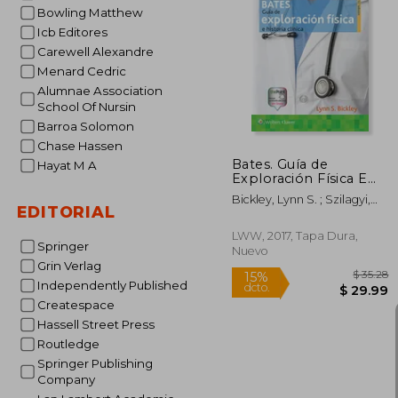
Bowling Matthew
Icb Editores
$ 
45%
Carewell Alexandre
dcto.
$ 1
Menard Cedric
Alumnae Association
School Of Nursin
Barroa Solomon
Chase Hassen
Bates. Guía de
Hayat M A
Exploración Física E
Historia Clínica
Bickley, Lynn S. ; Szilagyi,
EDITORIAL
Peter G. ; Hoffman, Richard
M.
LWW, 2017, Tapa Dura,
Springer
Nuevo
Grin Verlag
Independently Published
Createspace
Hassell Street Press
Routledge
Springer Publishing
Company