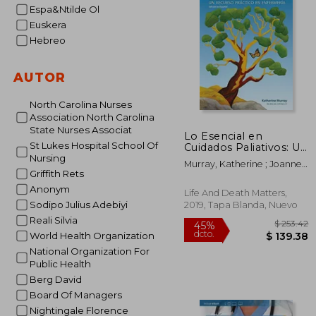
Espa&Ntilde Ol
15%
dcto.
$ 
Euskera
Hebreo
AUTOR
North Carolina Nurses
Association North Carolina
State Nurses Associat
Lo Esencial en
St Lukes Hospital School Of
Cuidados Paliativos: Un
Recurso Práctico en
Nursing
Murray, Katherine ; Joanne,
Enfermería
Griffith Rets
Thomson ; Andres, Helgura
Anonym
Life And Death Matters,
Sodipo Julius Adebiyi
2019, Tapa Blanda, Nuevo
Reali Silvia
World Health Organization
National Organization For
Public Health
Berg David
Board Of Managers
Nightingale Florence