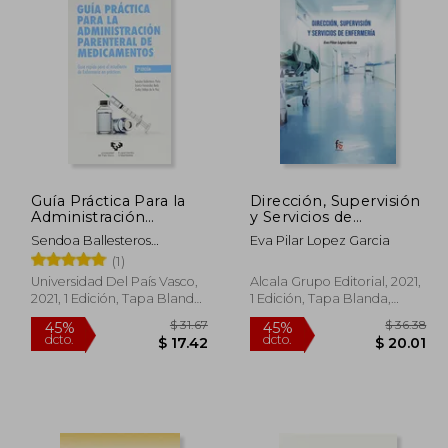
Guía Práctica Para la
Dirección, Supervisión
Administración
y Servicios de
Parenteral de
Enfermería
Sendoa Ballesteros
Eva Pilar Lopez Garcia
Medicamentos: Guía
(Enfermeria)
Pe&Ntilde;A; Irrintzi
(1)
Rápida Para el
Fern&Aacute;Ndez Aedo;
Estudiante de
Universidad Del País Vasco,
Alcala Grupo Editorial, 2021,
Gorka Vallejo De La Hoz
Enfermería en
2021, 1 Edición, Tapa Blanda,
1 Edición, Tapa Blanda,
Prácticas (Manuales
Nuevo
Nuevo
Universitarios)