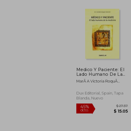
Medico Y Paciente: El
Lado Humano De La
$ 
45%
Medicina
dcto.
MarÃ A Victoria RoquÃ
$ 
SÃ¡nchez
Dux Editorial, Spain, Tapa
Blanda, Nuevo