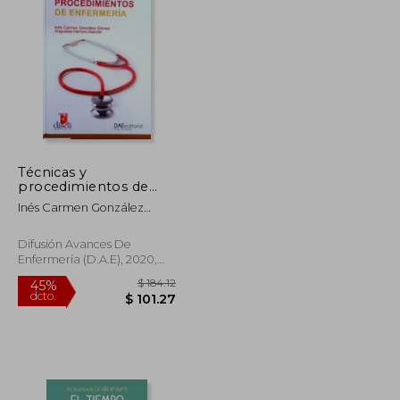
$ 36.38
$ 105.58
45%
dcto.
$ 20.01
$ 58.07
Técnicas y
procedimientos de
enfermería
Inés Carmen González
Gómez, Angustias Herrero
Alarcón
Difusión Avances De
Enfermería (D.A.E), 2020,
Tapa Dura, Nuevo