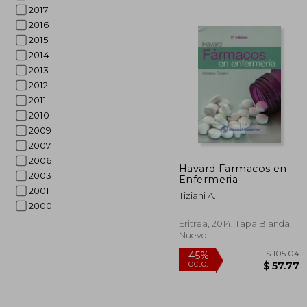
2017
2016
2015
2014
2013
2012
2011
2010
2009
2007
$ 
45%
2006
dcto.
$ 
Havard Farmacos en
2003
Enfermeria
2001
Tiziani A.
2000
Eritrea, 2014, Tapa Blanda,
Nuevo