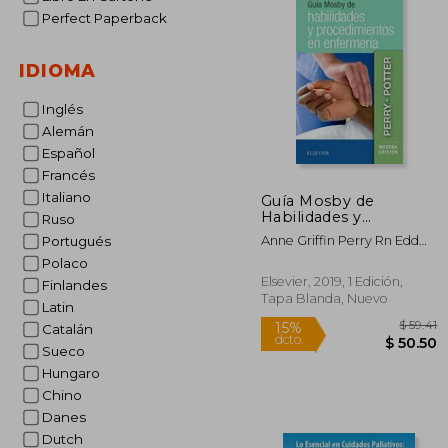
Perfect Paperback
IDIOMA
Inglés
Alemán
Español
Francés
Italiano
Guía Mosby de
Habilidades y
Ruso
Procedimientos en
Anne Griffin Perry Rn Edd
Portugués
Enfermería
Faan; Patricia A. Potter Rn
Polaco
Msn Phd Faan
Elsevier, 2019, 1 Edición,
Finlandes
Tapa Blanda, Nuevo
Latin
Catalán
Sueco
Hungaro
Chino
Danes
Dutch