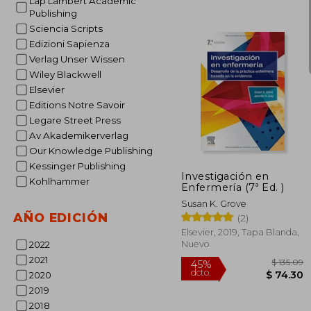
Lap Lambert Academic
Publishing
Sciencia Scripts
Edizioni Sapienza
Verlag Unser Wissen
$
15%
Wiley Blackwell
dcto.
$ 
Elsevier
Editions Notre Savoir
Legare Street Press
Av Akademikerverlag
Our Knowledge Publishing
Kessinger Publishing
Investigación en
Kohlhammer
Enfermería (7ª Ed. )
Susan K. Grove
AÑO EDICIÓN
(2)
Elsevier, 2019, Tapa Blanda,
Nuevo
2022
2021
2020
2019
2018