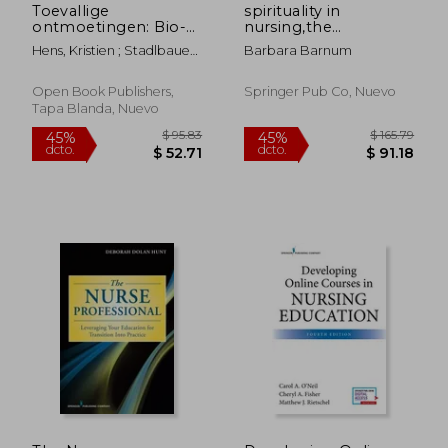
Toevallige
spirituality in
ontmoetingen: Bio-
nursing,the
ethiek voor een
challenges of
Hens, Kristien ; Stadlbauer,
Barbara Barnum
gehavende planeet
complexity
Christina ; Vandeput, Bart
(en Dutch)
H. M.
Open Book Publishers,
Springer Pub Co, Nuevo
Tapa Blanda, Nuevo
$ 44.61
$ 84.
40%
45%
dcto.
dcto.
$ 26.77
$ 46.