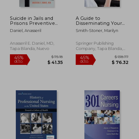
Suicide in Jails and
A Guide to
Prisons Preventive
Disseminating Your
and Legal
DNP Project (en
Daniel, Anasseril
Smith-Stoner, Marilyn
Perspectives: A Guide
Inglés)
$ 295.86
$ 226.
40%
45%
for Correctional and
dcto.
dcto.
$ 177.52
$ 124.
Mental Health Staff,
Anasseril E. Daniel, MD,
Springer Publishing
Experts, and
Tapa Blanda, Nuevo
Company, Tapa Blanda,
Attorneys (en Inglés)
Nuevo