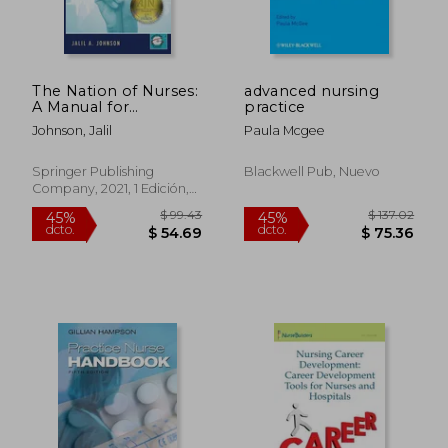
The Nation of Nurses:
advanced nursing
A Manual for
practice
Revolutionizing
Johnson, Jalil
Paula Mcgee
Healthcare (en
Inglés)
Springer Publishing
Blackwell Pub, Nuevo
Company, 2021, 1 Edición,
Tapa Blanda, Nuevo
$ 99.43
$ 137.
45%
45%