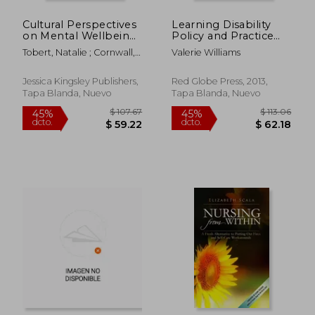
Cultural Perspectives
Learning Disability
on Mental Wellbeing:
Policy and Practice
Spiritual
(en Inglés)
Tobert, Natalie ; Cornwall,
Valerie Williams
Interpretations of
Michael
Symptoms in Medical
Practice (en Inglés)
Jessica Kingsley Publishers,
Red Globe Press, 2013,
Tapa Blanda, Nuevo
Tapa Blanda, Nuevo
$ 106.91
$ 20.
45%
28%
dcto.
dcto.
$ 58.80
$ 14.