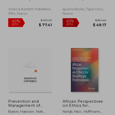
Inglés)
Jones & Bartlett Publishers,
Iguana Books, Tapa Dura,
1994, Nuevo
Nuevo
$ 108.34
$ 88
40%
40%
dcto.
dcto.
$ 65.00
$ 52.
Prevention and
African Perspectives
Management of
on Ethics for
Frailty (en Inglés)
Healthcare
Byeon, Haewon ; Nah,
Nortjé, Nico ; Hoffmann,
Professionals (en