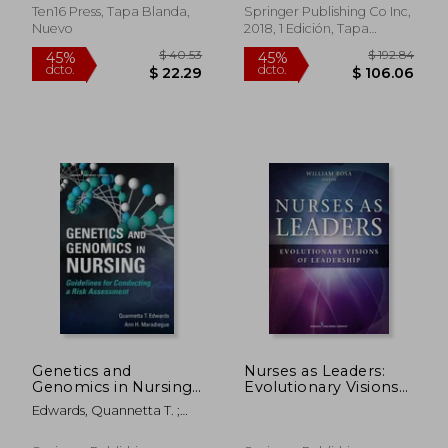
Ten16 Press, Tapa Blanda,
Springer Publishing Co Inc,
Nuevo
2018, 1 Edición, Tapa
Blanda, Nuevo
$ 164.98
$ 265.
45%
40%
dcto.
dcto.
$ 90.74
$ 159.
Genetics and
Nurses as Leaders:
Genomics in Nursing:
Evolutionary Visions
Guidelines for
of Leadership (en
Edwards, Quannetta T. ;
Conducting a Risk
Inglés)
Maradiegue, Ann
Assessment (en