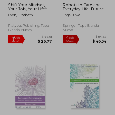
Shift Your Mindset,
Robots in Care and
Your Job, Your Life!: A
Everyday Life: Future,
Guide for Nurses (en
Ethics, Social
Even, Elizabeth
Engel, Uwe
Inglés)
Acceptance (en
Inglés)
Platypus Publishing, Tapa
Springer, Tapa Blanda,
Blanda, Nuevo
Nuevo
$ 78.36
$ 52.
40%
40%
dcto.
dcto.
$ 47.02
$ 31.