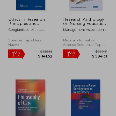
$ 152.33
$ 82.
45%
40%
dcto.
dcto.
$ 83.78
$ 49.
Ethics in Research:
Research Anthology
Principles and
on Nursing Education
Practical
and Overcoming
Congiunti, Lorella ; Lo
Management Association,
Considerations (en
Challenges in the
Piccolo, Francesco ; Russo,
Information Reso
Inglés)
Workplace (en
Antonio
Inglés)
Springer, Tapa Dura,
Medical Information
Nuevo
Science Reference, Tapa
Dura, Nuevo