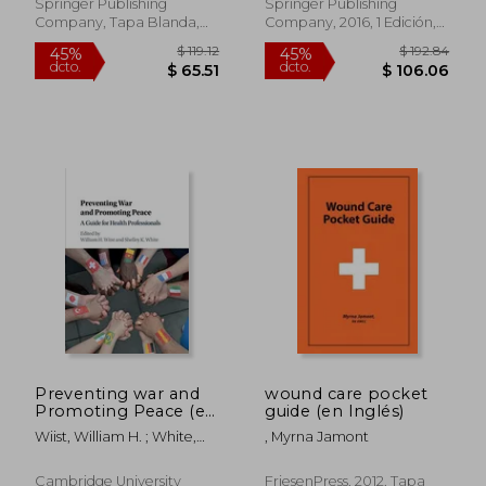
Inglés)
Springer Publishing
Springer Publishing
Company, Tapa Blanda,
Company, 2016, 1 Edición,
Nuevo
Tapa Blanda, Nuevo
$ 337.66
$ 86.
45%
45%
dcto.
dcto.
$ 185.71
$ 47.
Preventing war and
wound care pocket
Promoting Peace (en
guide (en Inglés)
Inglés)
Wiist, William H. ; White,
, Myrna Jamont
Shelley K.
Cambridge University
FriesenPress, 2012, Tapa