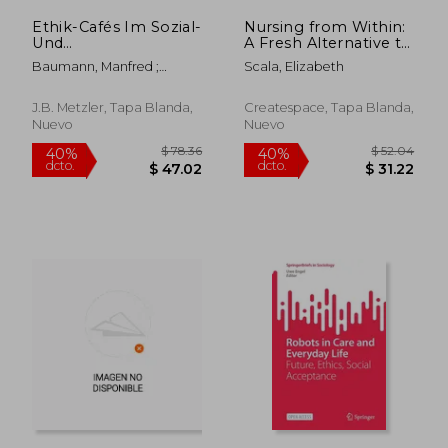
Ethik-Cafés Im Sozial-
Nursing from Within:
Und
A Fresh Alternative to
Gesundheitswesen:
Putting Out Fires and
Baumann, Manfred ;
Scala, Elizabeth
Sich Über Aktuelle
Self-Care
Fromm, Carola
Lebensfragen Ethisch
Workarounds (en
Verständigen Und
Inglés)
J.B. Metzler, Tapa Blanda,
Createspace, Tapa Blanda,
Austauschen (en
Nuevo
Nuevo
Alemán)
$ 107.67
$ 113.
45%
45%
dcto.
dcto.
$ 59.22
$ 62.