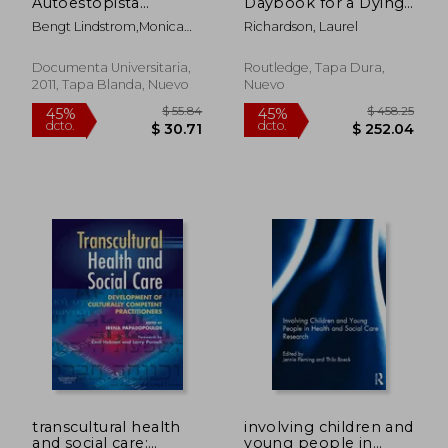
Autoestopista
Daybook for a Dying
dcto.
dcto.
$ 74.97
$ 93.
Salutogenico: Camino
Friend (en Inglés)
Bengt Lindstrom,Monica
Richardson, Laurel
Salutogenico Hacia la
Eriksson
Promocion de la
Salud
Documenta Universitaria,
Routledge, Tapa Dura,
2011, Tapa Blanda, Nuevo
Nuevo
transcultural health
involving children and
and social care:
young people in