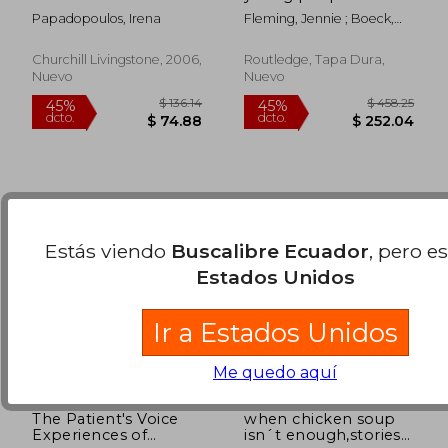
development of
health and social care
Papadopoulos, Irena
Fleming, Jennie ; Boeck,
culturally competent
research (en Inglés)
$ 106.88
$ 125.
45%
40%
Thilo
practitioners (en
dcto.
dcto.
$ 58.79
$ 75.
Inglés)
Churchill Livingstone, 2006,
Routledge, Tapa Dura,
Nuevo
Nuevo
Estás viendo
Buscalibre Ecuador
, pero e
Estados Unidos
Ir a Estados Unidos
Me quedo aquí
The Patient's Voice
when chicken soup
Experiences of
isn´t enough,stories