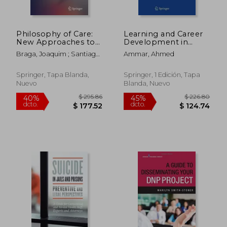
Philosophy of Care:
Learning and Career
$ 235.86
$ 990.
40%
40%
New Approaches to
Development in
dcto.
dcto.
$ 141.52
$ 594.
Vulnerability,
Neurosurgery: Values-
Braga, Joaquim ; Santiago
Ammar, Ahmed
Otherness and
Based Medical
De Carvalho, Mário
Therapy (en Inglés)
Education (en Inglés)
Springer, Tapa Blanda,
Springer, 1 Edición, Tapa
Nuevo
Blanda, Nuevo