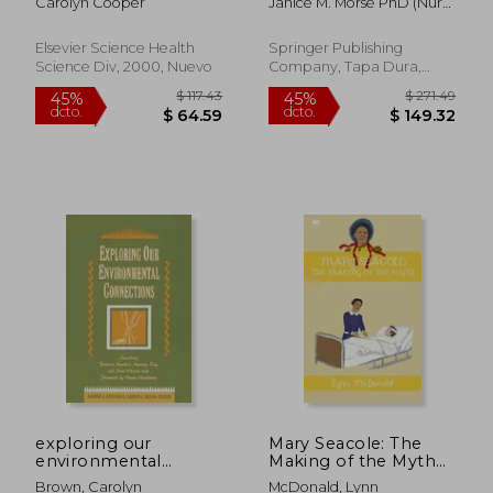
Carolyn Cooper
Janice M. Morse PhD (Nurs)
Foundations of
PhD (Anthro) FCAHS FAAN
Nursing
Elsevier Science Health
Springer Publishing
Science Div, 2000, Nuevo
Company, Tapa Dura,
Nuevo
$ 136.14
$ 458.
45%
45%
dcto.
dcto.
$ 74.88
$ 252.
exploring our
Mary Seacole: The
environmental
Making of the Myth
connections (en
(en Inglés)
Brown, Carolyn
McDonald, Lynn