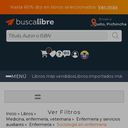
Hasta 60% dto en libros seleccionados
Ver más
Enviar a
Quito, Pichincha
0
MENÚ
Libros más vendidos
Libros importados más v
=
Ver Filtros
Inicio
Libros
Medicina, enfermería, veterinaria
Enfermería y servicios
auxiliares
Enfermería
Sociología en enfermería