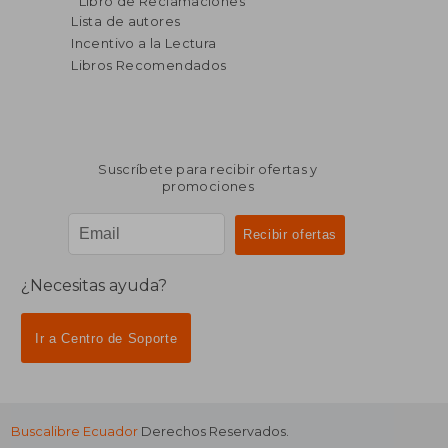
Libro de Reclamaciones
dcto.
dcto.
$ 72.33
$ 22.
Lista de autores
Incentivo a la Lectura
Libros Recomendados
Suscríbete para recibir ofertas y
promociones
¿Necesitas ayuda?
Ir a Centro de Soporte
Buscalibre Ecuador
Derechos Reservados.