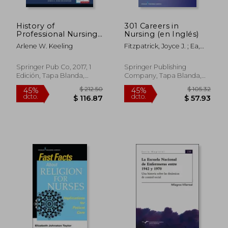
History of
301 Careers in
Professional Nursing
Nursing (en Inglés)
in the United States:
Arlene W. Keeling
Fitzpatrick, Joyce J. ; Ea,
Toward a Culture of
Emerson ; Stark Bai, Laura
Health (en Inglés)
Springer Pub Co, 2017, 1
Springer Publishing
Edición, Tapa Blanda,
Company, Tapa Blanda,
$ 75.18
$ 138.
45%
45%
Nuevo
Nuevo
dcto.
dcto.
$ 41.35
$ 76.