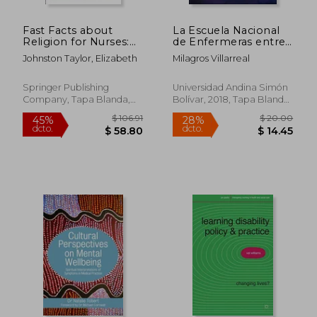
Fast Facts about
La Escuela Nacional
Religion for Nurses:
de Enfermeras entre
Implications for
1942 y 1970
Johnston Taylor, Elizabeth
Milagros Villarreal
Patient Care (en
Inglés)
Springer Publishing
Universidad Andina Simón
Company, Tapa Blanda,
Bolívar, 2018, Tapa Blanda,
Nuevo
Nuevo
$ 212.50
$ 105.
45%
45%
dcto.
dcto.
$ 116.87
$ 57.