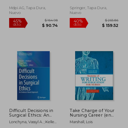
Jaewon
Willem A. ; De Jongh, Jo-
Inglés)
Celene
Mdpi AG, Tapa Dura,
Springer, Tapa Dura,
Nuevo
Nuevo
$ 117.43
$ 271.
45%
45%
dcto.
dcto.
$ 64.59
$ 149.
Difficult Decisions in
Take Charge of Your
Surgical Ethics: An
Nursing Career (en
Evidence-Based
Inglés)
Lonchyna, Vassyl A. ; Kelley,
Marshall, Lois
Approach (en Inglés)
Peggy ; Angelos, Peter