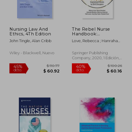
Nursing Law And
The Rebel Nurse
Ethics, 4Th Edition
Handbook:
Inspirational Stories
John Tingle, Alan Cribb
Love, Rebecca ; Hanrahan,
by Shift Disruptors
Nancy ; Ackerman, Mary
(en Inglés)
Lou
Wiley - Blackwell, Nuevo
Springer Publishing
Company, 2020, 1 Edición,
Tapa Blanda, Nuevo
$ 110.77
$ 100.
45%
40%
dcto.
dcto.
$ 60.92
$ 60.