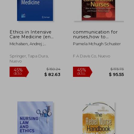
Ethics in Intensive
communication for
Care Medicine (en
nurses,how to
Inglés)
prevent harmful
Michalsen, Andrej ;
Pamela Mchugh Schuster
events and promote
Sadovnikoff, Nicholas ;
patient safety
Kesecioglu, Jozef
Springer, Tapa Dura,
F A Davis Co, Nuevo
Nuevo
$ 150.24
$ 173.
45%
45%
dcto.
dcto.
$ 82.63
$ 95.