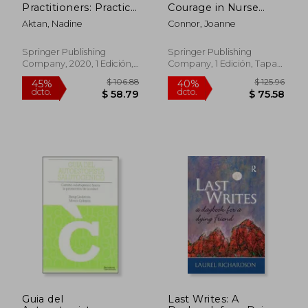
Practitioners: Practice
Courage in Nurse
Essentials for Clinical
Executive Leadership:
Aktan, Nadine
Connor, Joanne
Subspecialties (en
A Competency
Inglés)
Framework (en
Inglés)
Springer Publishing
Springer Publishing
Company, 2020, 1 Edición,
Company, 1 Edición, Tapa
Tapa Blanda, Nuevo
Blanda, Nuevo
Guia del
Last Writes: A
$ 136.31
$ 155
45%
40%