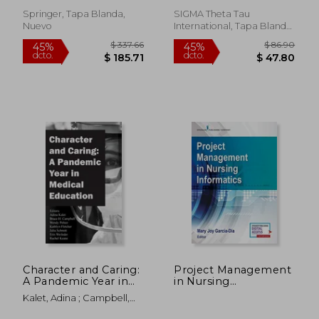
Springer, Tapa Blanda,
SIGMA Theta Tau
Nuevo
International, Tapa Blanda,
Nuevo
$ 129.01
$ 89.
40%
45%
dcto.
dcto.
$ 77.41
$ 49.
Character and Caring:
Project Management
A Pandemic Year in
in Nursing
Medical Education (en
Informatics (en
Kalet, Adina ; Campbell,
Inglés)
Inglés)
Bruce H. ; Fletcher, Kathlyn