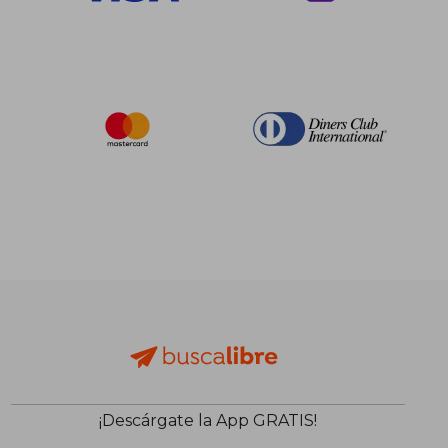
$ 119.12
$ 192.
45%
45%
dcto.
dcto.
$ 65.51
$ 106.
¡Descárgate la App GRATIS!