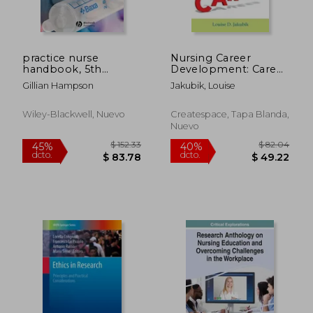
dcto.
dcto.
$ 54.69
$ 75.
practice nurse
Nursing Career
handbook, 5th
Development: Career
edition
Development Tools
Gillian Hampson
Jakubik, Louise
for Nurses and
Hospitals (en Inglés)
Wiley-Blackwell, Nuevo
Createspace, Tapa Blanda,
Nuevo