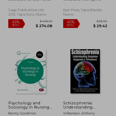
guide for best
Mental Illness (en
; Deacon, Maureen
practice (en Inglés)
Inglés)
Sage Publications Ltd,
Epic Press, Tapa Blanda,
2013, Tapa Dura, Nuevo
Nuevo
$ 405.89
$ 29.
40%
45%
dcto.
dcto.
$ 243.53
$ 16.
Psychology and
Schizophrenia:
Sociology in Nursing
Understanding
(Transforming
Symptoms Diagnosis
Benny Goodman
Wilkenson, Anthony
Nursing Practice
& Treatment (en