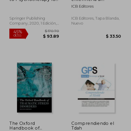
Advanced Practice
paciente con
ICB Editores
Psychiatric Nurses
trastornos
(Images of War) (en
psiquiátricos
Inglés)
Springer Publishing
ICB Editores, Tapa Blanda,
Company, 2020, 1 Edición,
Nuevo
Tapa Blanda, Nuevo
$ 458.25
$ 128.
45%
45%
dcto.
dcto.
$ 252.04
$ 70.
The Oxford
Comprendiendo el
Handbook of
Tdah