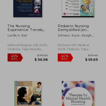
The Nursing
Pediatric Nursing
Experience: Trends,
Demystified (en
Challenges, and
Inglés)
Lucille A. Joel
Johnson, Joyce ; Keogh,
Transitions, Fifth
Jim
Edition (Nursing
Experience (Kelly (en
Editorial Mcgraw-Hill, 2005,
McGraw Hill / Medical,
Inglés)
5 Edición, Tapa Blanda,
2009, 1 Edición, Tapa
Nuevo
Blanda, Nuevo