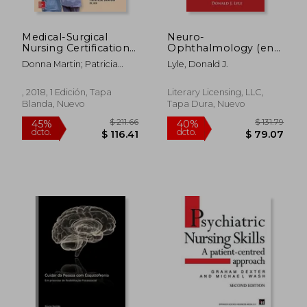
Medical-Surgical
Neuro-
Nursing Certification
Ophthalmology (en
(Mcgraw-Hill
Inglés)
Donna Martin; Patricia
Lyle, Donald J.
Education get
Braida
Certified rn Specialty
Certification) (en
, 2018, 1 Edición, Tapa
Literary Licensing, LLC,
Inglés)
Blanda, Nuevo
Tapa Dura, Nuevo
$ 135.94
$ 144.
45%
40%
dcto.
dcto.
$ 74.77
$ 86.