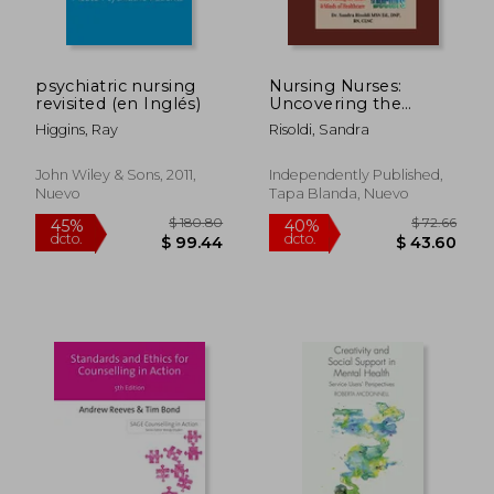
psychiatric nursing
Nursing Nurses:
revisited (en Inglés)
Uncovering the
Critical Issues Facing
Higgins, Ray
Risoldi, Sandra
the Heart & Minds of
$ 41.98
$ 199.
45%
45%
Healthcare (en
dcto.
dcto.
$ 23.09
$ 109.
Inglés)
John Wiley & Sons, 2011,
Independently Published,
Nuevo
Tapa Blanda, Nuevo