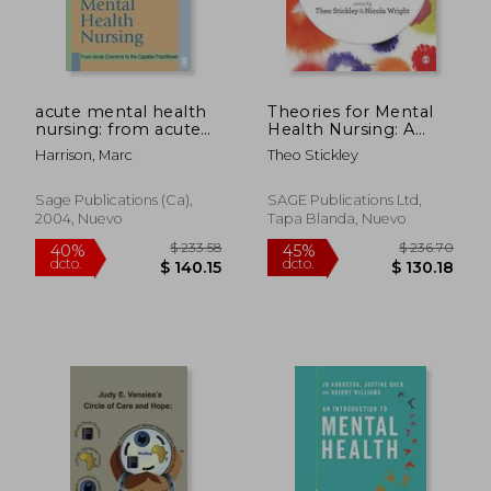
$ 176.32
$ 99.
45%
40%
dcto.
dcto.
$ 96.98
$ 59.
acute mental health
Theories for Mental
nursing: from acute
Health Nursing: A
concerns to the
Guide for Practice
Harrison, Marc
Theo Stickley
capable practitioner
(en Inglés)
Sage Publications (ca),
SAGE Publications Ltd,
2004, Nuevo
Tapa Blanda, Nuevo