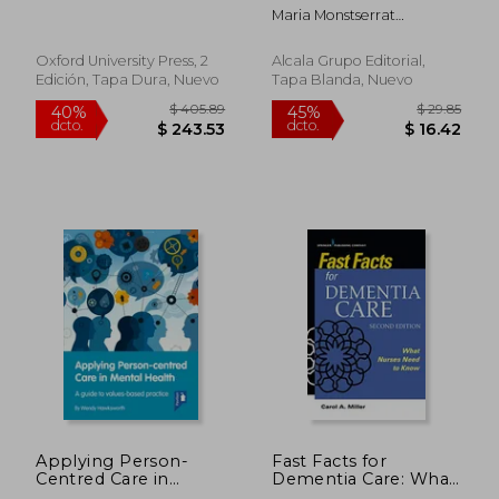
Traumatic Stress
Maria Monstserrat
Disorders (Oxford
Lecumberri
Library of
Psychology) (en
Oxford University Press, 2
Alcala Grupo Editorial,
Inglés)
Edición, Tapa Dura, Nuevo
Tapa Blanda, Nuevo
$ 58.03
$ 54.
45%
45%
dcto.
dcto.
$ 31.92
$ 30.
Applying Person-
Fast Facts for
Centred Care in
Dementia Care: What
Mental Health: A
Nurses Need to Know