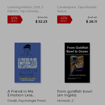
Series) (en Inglés)
Inglés)
Learning Matters, 2019, 3
Createspace, Tapa Blanda,
Edición, Tapa Blanda,
Nuevo
Nuevo
$ 57.63
$ 107.
45%
45%
dcto.
dcto.
$ 31.69
$ 58.
A Friend in Me
from goldfish bowl
Emotion Less
(en Inglés)
Relationship: A
Pandit, Psychologist Preeti
Mcintosh, Z.
Voyage into the