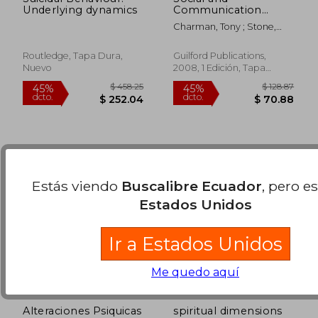
Underlying dynamics
Communication
Development in
Charman, Tony ; Stone,
Autism Spectrum
$ 130.27
$ 126.
Wendy
45%
45%
Disorders: Early
dcto.
dcto.
$ 71.65
$ 69.
Identification,
Routledge, Tapa Dura,
Guilford Publications,
Diagnosis, and
Nuevo
2008, 1 Edición, Tapa
Intervention (en
Blanda, Nuevo
Inglés)
Estás viendo
Buscalibre Ecuador
, pero e
Estados Unidos
Ir a Estados Unidos
Me quedo aquí
Alteraciones Psiquicas
spiritual dimensions