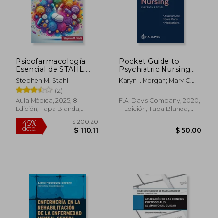
Psicofarmacología
Pocket Guide to
Esencial de STAHL.
Psychiatric Nursing
Guía del Prescriptor
(en Inglés)
Stephen M. Stahl
Karyn I. Morgan; Mary C.
Townsend
(2)
Aula Médica, 2025, 8
F.A. Davis Company, 2020,
Edición, Tapa Blanda,
11 Edición, Tapa Blanda,
Nuevo
Nuevo
$ 200.20
45%
dcto.
$ 110.11
$ 50.