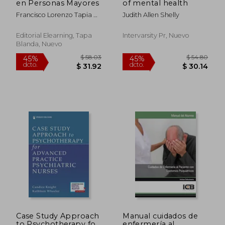
en Personas Mayores
of mental health
Francisco Lorenzo Tapia Y
Judith Allen Shelly
Otros
Editorial Elearning, Tapa
Intervarsity Pr, Nuevo
Blanda, Nuevo
$ 57.39
$ 170.
40%
45%
dcto.
dcto.
$ 34.43
$ 93.
Case Study Approach
Manual cuidados de
to Psychotherapy for
enfermería al