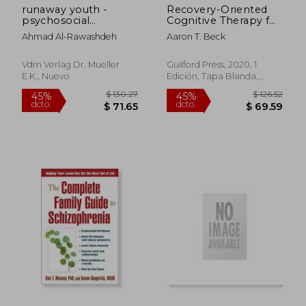
runaway youth -
Recovery-Oriented
psychosocial
Cognitive Therapy for
characteristics
Serious Mental
Ahmad Al-Rawashdeh
Aaron T. Beck
Health Conditions (en
Inglés)
Vdm Verlag Dr. Mueller
Guilford Press, 2020, 1
E.k., Nuevo
Edición, Tapa Blanda,
Nuevo