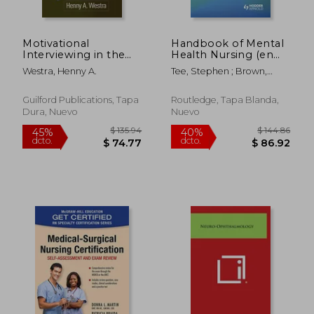
Motivational
Handbook of Mental
Interviewing in the
Health Nursing (en
Treatment of Anxiety
Inglés)
Westra, Henny A.
Tee, Stephen ; Brown,
(en Inglés)
Joanne ; Carpenter, Diane
Guilford Publications, Tapa
Routledge, Tapa Blanda,
Dura, Nuevo
Nuevo
$ 117.57
$ 190.
45%
40%
dcto.
dcto.
$ 64.66
$ 114.