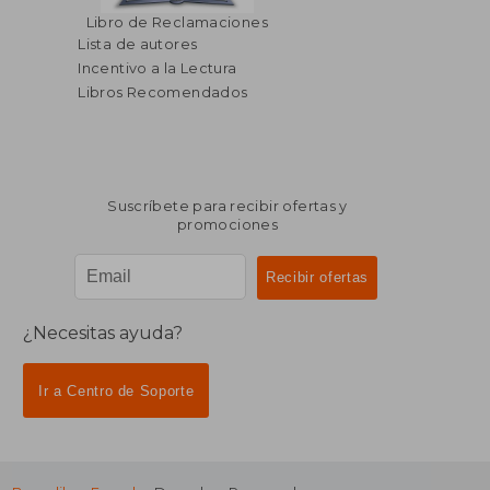
$ 40.51
$ 72.
45%
45%
Libro de Reclamaciones
dcto.
dcto.
$ 22.28
$ 39.
Lista de autores
Incentivo a la Lectura
Libros Recomendados
Suscríbete para recibir ofertas y
promociones
¿Necesitas ayuda?
Ir a Centro de Soporte