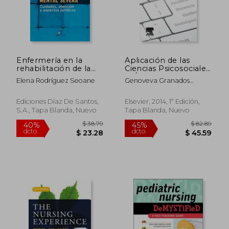
Enfermería en la
Aplicación de las
rehabilitación de la
Ciencias Psicosociales
enfermedad mental
al Ámbito de Cuidar
Elena Rodríguez Seoane
Genoveva Granados
severa: Cuidados,
Gómez
atención y aspectos
jurídicos
Ediciones Díaz De Santos,
Elsevier, 2014, 1ª Edición,
S.A., Tapa Blanda, Nuevo
Tapa Blanda, Nuevo
$ 38.79
$ 82.
40%
45%
dcto.
dcto.
$ 23.28
$ 45.