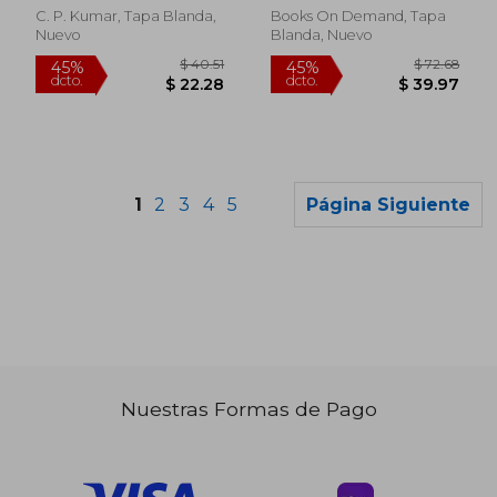
C. P. Kumar, Tapa Blanda,
Books On Demand, Tapa
Nuevo
Blanda, Nuevo
1
2
3
4
5
Página Siguiente
Nuestras Formas de Pago
$ 94.96
$ 47.
45%
45%
dcto.
dcto.
$ 52.23
$ 26.