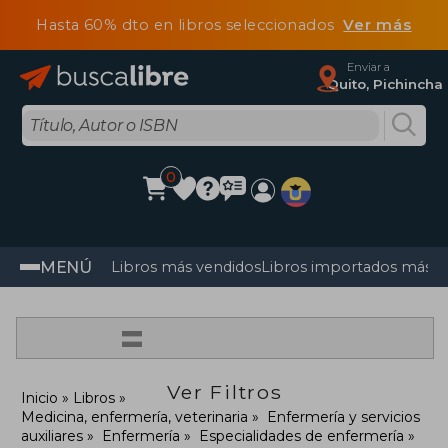
Hasta 60% dto en libros seleccionados
Ver más
Enviar a
Quito, Pichincha
0
MENÚ
Libros más vendidos
Libros importados más v
=
Ver Filtros
Inicio
Libros
Medicina, enfermería, veterinaria
Enfermería y servicios
auxiliares
Enfermería
Especialidades de enfermería