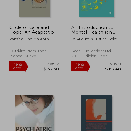
$ 233.58
$ 236.
40%
45%
dcto.
dcto.
$ 140.15
$ 130.
Circle of Care and
An Introduction to
Hope: An Adaptation
Mental Health (en
and Empowerment
Inglés)
Vansiea Dnp Ma Aprn-
Jo Augustus; Justine Bold;
Mental Health
Pmhnp, Judy E.
Briony Williams
Healing Model for
Blacks (en Inglés)
Outskirts Press, Tapa
Sage Publications Ltd,
Blanda, Nuevo
2019, 1 Edición, Tapa
Blanda, Nuevo