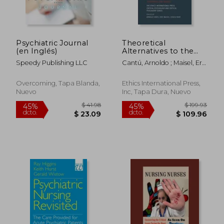
Psychiatric Journal
Theoretical
$ 58.72
$ 115
45%
45%
(en Inglés)
Alternatives to the
dcto.
dcto.
$ 32.30
$ 63.
Psychiatric Model of
Speedy Publishing LLC
Cantú, Arnoldo ; Maisel, Eric
Mental Disorder
; Ruby, Chuck
Labeling:
Contemporary
Overcoming, Tapa Blanda,
Ethics International Press,
Frameworks,
Nuevo
Inc, Tapa Dura, Nuevo
Taxonomies, and
Models (en Inglés)