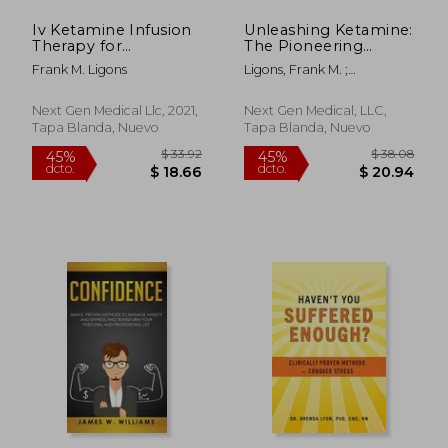
Iv Ketamine Infusion
Unleashing Ketamine:
Therapy for
The Pioneering
Depression: Why i
Psychedelic Therapy
Frank M. Ligons
Ligons, Frank M. ;
Tried it, What It'S
Reshaping Modern
Newmark, John
Like, and if it Worked
Medicine (en Inglés)
(en Inglés)
Next Gen Medical Llc, 2021,
Next Gen Medical, LLC,
Tapa Blanda, Nuevo
Tapa Blanda, Nuevo
$ 98.45
$ 45.
45%
40%
dcto.
dcto.
$ 54.15
$ 27.