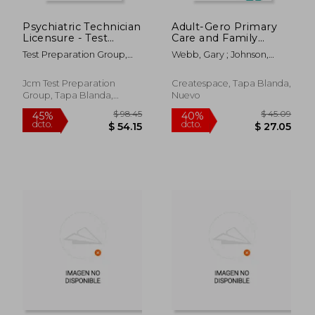
Psychiatric Technician
Adult-Gero Primary
Licensure - Test
Care and Family
Taking Strategies (en
Nurse Practitioner
Test Preparation Group,
Webb, Gary ; Johnson,
Inglés)
Certification Review:
Jcm-Psych
Nachole
Health Promotion
(en Inglés)
Jcm Test Preparation
Createspace, Tapa Blanda,
Group, Tapa Blanda,
Nuevo
Nuevo
$ 94.19
$ 270.
40%
45%
dcto.
dcto.
$ 56.51
$ 148.