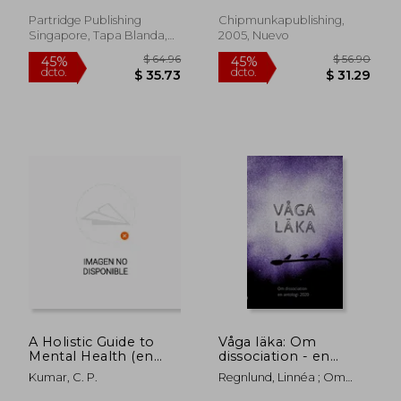
Human Mind (en
Inglés)
Partridge Publishing
Chipmunkapublishing,
Singapore, Tapa Blanda,
2005, Nuevo
Nuevo
$ 498.32
$ 53.
45%
45%
dcto.
dcto.
$ 274.08
$ 29.
A Holistic Guide to
Våga läka: Om
Mental Health (en
dissociation - en
Inglés)
antologi 2020 (en
Kumar, C. P.
Regnlund, Linnéa ; Om
Sueco)
Dissociation