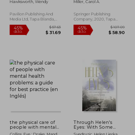
Hawksworth, Wendy
Miller, Carol A.
Guide to Values-
(en Inglés)
Based Practice (en
Inglés)
Pavilion Publishing And
Springer Publishing
Media Ltd, Tapa Blanda,
Company, 2020, Tapa
Nuevo
Blanda, Nuevo
$ 170.70
45%
dcto.
$ 93.89
$ 33.
the physical care of
Through Helen's
people with mental
Eyes: With Some
health problems: a
Reflections on
Collins, Eve ; Drake, Mandy
Svedruzic, Helen Ljerka