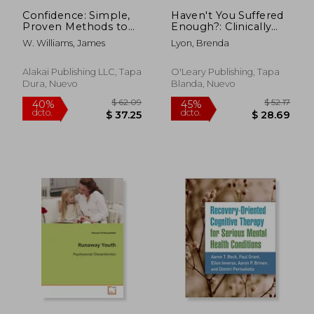
Confidence: Simple,
Haven't You Suffered
Proven Methods to
Enough?: Clinically
Manage Anxiety and
Proven Methods to
W. Williams, James
Lyon, Brenda
Shyness, and
Conquer Stress (en
Transform Your
Inglés)
Personal and
Alakai Publishing LLC, Tapa
O'Leary Publishing, Tapa
Professional Life (en
Dura, Nuevo
Blanda, Nuevo
Inglés)
$ 33.92
$ 38.
45%
45%
dcto.
dcto.
$ 18.66
$ 20.