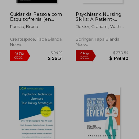
Cuidar da Pessoa com
Psychiatric Nursing
Esquizofrenia (en
Skills: A Patient-
Portugués)
Centred Approach
Romao, Bruno
Dexter, Graham ; Wash,
(en Inglés)
Michael
Createspace, Tapa Blanda,
Springer, Tapa Blanda,
Nuevo
Nuevo
$ 211.66
$ 131
45%
40%
dcto.
dcto.
$ 116.41
$ 79.