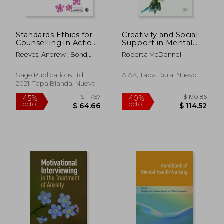
Standards Ethics for
Creativity and Social
Counselling in Action
Support in Mental
(en Inglés)
Health: Service Users'
Reeves, Andrew ; Bond,
Roberta McDonnell
Perspectives
Tim
Sage Publications Ltd,
AIAA, Tapa Dura, Nuevo
2021, Tapa Blanda, Nuevo
$ 180.80
$ 72.
45%
40%
dcto.
dcto.
$ 99.44
$ 43.