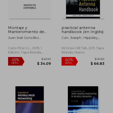
Montaje y
practical antenna
Mantenimiento de
handbook (en Inglés)
Instalaciones de
Juan José González
Carr, Joseph ; Hippisley,
Telefonía y
Parrón; Ana González
George
Comunicación
Martínez
Interior (Mf0121)
Cano Pina S.L., 2019, 1
McGraw Hill Tab, 2011, Tapa
Edición, Tapa Blanda,
Blanda, Nuevo
Nuevo
$ 242.01
$ 189
45%
45%
dcto.
dcto.
$ 133.10
$ 104.