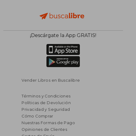
$ 106.50
$ 400.
45%
40%
¡Descárgate la App GRATIS!
dcto.
dcto.
$ 58.57
$ 240.
Vender Libros en Buscalibre
Términos y Condiciones
Políticas de Devolución
Privacidad y Seguridad
Cómo Comprar
Nuestras Formas de Pago
Opiniones de Clientes