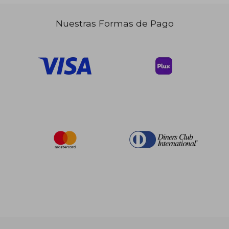
Nuestras Formas de Pago
$ 123.36
$ 343.
40%
40%
dcto.
dcto.
$ 74.02
$ 206.