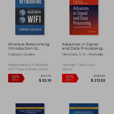
Wireless Networking:
Advances in Signal
Introduction to
and Data Processing:
Bluetooth and Wifi
Select Proceedings of
Colbach, Gordon
Merchant, S. N. ; Warhade,
(en Inglés)
Icsdp 2019 (en Inglés)
Krishna ; Adhikari, Debashis
Independently Published,
Springer, Tapa Dura,
2017, Tapa Blanda, Nuevo
Nuevo
$ 94.72
$ 355.
45%
40%
dcto.
dcto.