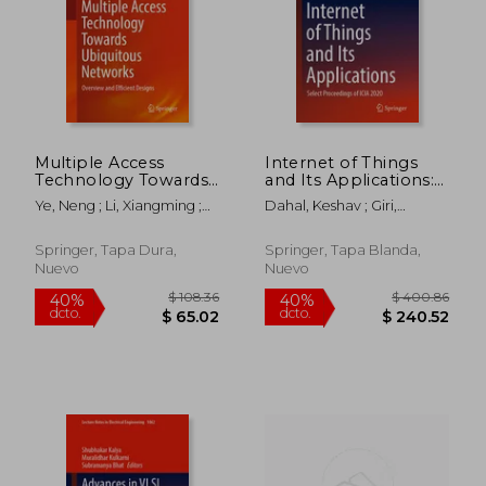
$ 458.25
$ 355.
45%
40%
dcto.
dcto.
$ 252.04
$ 213.
Multiple Access
Internet of Things
Technology Towards
and Its Applications:
Ubiquitous Networks:
Select Proceedings of
Ye, Neng ; Li, Xiangming ;
Dahal, Keshav ; Giri,
Overview and
Icia 2020 (en Inglés)
Yang, Kai
Debasis ; Neogy, Sarmistha
Efficient Designs (en
Inglés)
Springer, Tapa Dura,
Springer, Tapa Blanda,
Nuevo
Nuevo