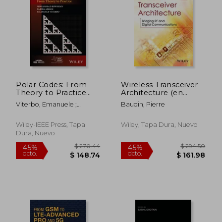
Polar Codes: From
Wireless Transceiver
Theory to Practice
Architecture (en
(en Inglés)
Inglés)
Viterbo, Emanuele ;
Baudin, Pierre
Rowshan, Mohammad
Wiley-IEEE Press, Tapa
Wiley, Tapa Dura, Nuevo
Dura, Nuevo
$ 207.65
$ 348.
45%
45%
dcto.
dcto.
$ 114.21
$ 191.