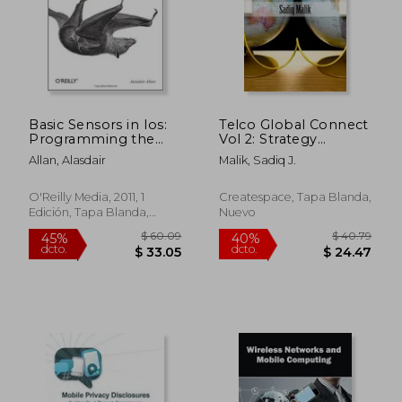
$ 484.93
$ 293.
45%
45%
dcto.
dcto.
$ 266.71
$ 161.
Basic Sensors in Ios:
Telco Global Connect
Programming the
Vol 2: Strategy
Accelerometer,
Insights for Telcos
Allan, Alasdair
Malik, Sadiq J.
Gyroscope, and More
(en Inglés)
(en Inglés)
O'Reilly Media, 2011, 1
Createspace, Tapa Blanda,
Edición, Tapa Blanda,
Nuevo
Nuevo