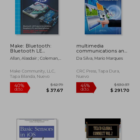
$ 257.32
$ 277.
45%
45%
dcto.
dcto.
$ 141.53
$ 152.
Make: Bluetooth:
multimedia
Bluetooth LE
communications and
Projects with Arduino,
networking (en
Allan, Alasdair ; Coleman,
Da Silva, Mario Marques
Raspberry Pi, and
Inglés)
Don ; Mistry, Sandeep
Smartphones (en
Inglés)
Make Community, LLC,
CRC Press, Tapa Dura,
Tapa Blanda, Nuevo
Nuevo