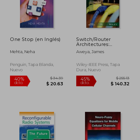
One Stop (en Inglés)
Switch/Router
Architectures:
Shared-Bus and
Mehta, Neha
Aweya, James
Shared-Memory
$ 280.86
$ 400.
40%
40%
Based Systems (en
dcto.
dcto.
Inglés)
$ 168.52
$ 240.
Penguin, Tapa Blanda,
Wiley-IEEE Press, Tapa
Nuevo
Dura, Nuevo