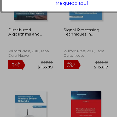
Me quedo aquí
Distributed
Signal Processing
Algorithms and
Techniques in
Frameworks of
Wireless
Mobile Networks (en
Communications (en
Inglés)
Inglés)
Willford Press, 2016, Tapa
Willford Press, 2016, Tapa
Dura, Nuevo
Dura, Nuevo
$ 44.54
$ 265.
40%
45%
dcto.
dcto.
$ 26.72
$ 146.