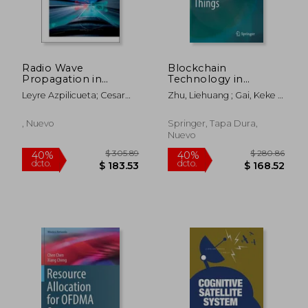
Radio Wave
Blockchain
Propagation in
Technology in
Vehicular
Internet of Things
Leyre Azpilicueta; Cesar
Zhu, Liehuang ; Gai, Keke ;
Environments
(en Inglés)
Vargas-Rosales; Francisco
Li, Meng
(Electromagnetic
Falcone; Ana Alejos
Waves)
, Nuevo
Springer, Tapa Dura,
Nuevo
$ 281.99
$ 278.
45%
45%
dcto.
dcto.
$ 155.09
$ 153.