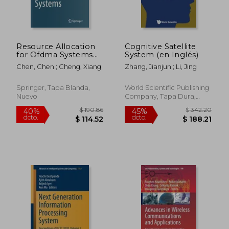
Resource Allocation
Cognitive Satellite
for Ofdma Systems
System (en Inglés)
(en Inglés)
Chen, Chen ; Cheng, Xiang
Zhang, Jianjun ; Li, Jing
Springer, Tapa Blanda,
World Scientific Publishing
Nuevo
Company, Tapa Dura,
Nuevo
$ 293.80
$ 273.
45%
45%
dcto.
dcto.
$ 161.59
$ 150.