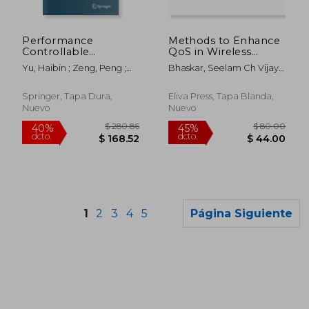
$ 280.86
$ 280.
40%
40%
dcto.
dcto.
$ 168.52
$ 168.
Performance
Methods to Enhance
Controllable
QoS in Wireless
Industrial Wireless
Sensor Networks:
Yu, Haibin ; Zeng, Peng ;
Bhaskar, Seelam Ch Vijaya
Networks (en Inglés)
Concepts,
Zheng, Meng
; Srividya, Putty
Applications,
Experimentation and
Springer, Tapa Dura,
Eliva Press, Tapa Blanda,
Analysis to Improve
Nuevo
Nuevo
QoS (en Inglés)
1
2
3
4
5
Página Siguiente