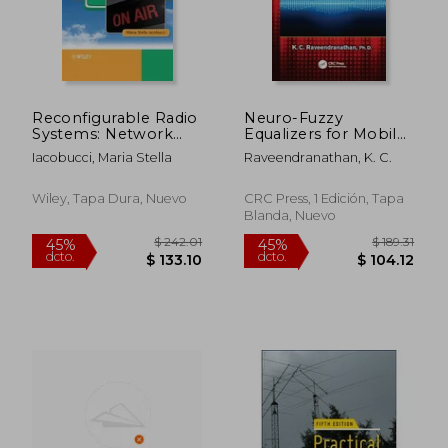
Reconfigurable Radio
Neuro-Fuzzy
Systems: Network
Equalizers for Mobile
Architectures and
Cellular Channels (en
Iacobucci, Maria Stella
Raveendranathan, K. C.
Standards (en Inglés)
Inglés)
Wiley, Tapa Dura, Nuevo
CRC Press, 1 Edición, Tapa
Blanda, Nuevo
$ 34.39
$ 255
40%
45%
dcto.
dcto.
$ 20.63
$ 140.