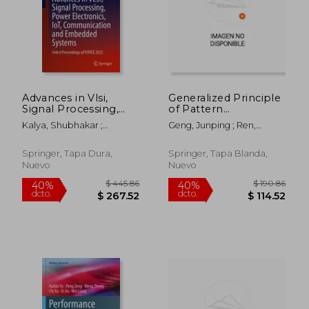
$ 108.36
$ 400.
40%
40%
dcto.
dcto.
$ 65.02
$ 240.
Advances in Vlsi,
Generalized Principle
Signal Processing,
of Pattern
Power Electronics,
Multiplication and Its
Kalya, Shubhakar ;
Geng, Junping ; Ren,
Iot, Communication
Applications (en
Kulkarni, Muralidhar ; Bhat,
Chaofan ; Wang, Kun
and Embedded
Inglés)
Subramanya
Systems: Select
Springer, Tapa Dura,
Springer, Tapa Blanda,
Proceedings of
Nuevo
Nuevo
Vspice 2022 (en
Inglés)