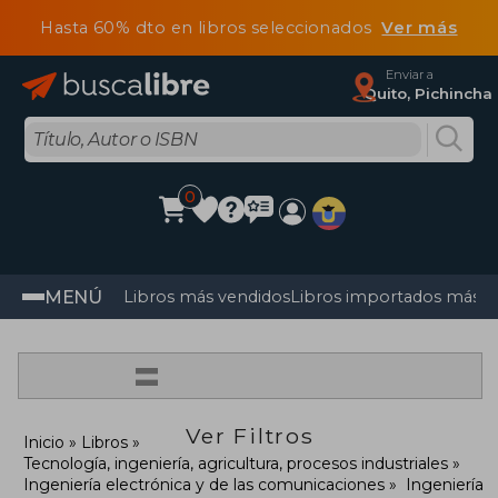
Hasta 60% dto en libros seleccionados
Ver más
Enviar a
Quito, Pichincha
0
MENÚ
Libros más vendidos
Libros importados más v
=
Ver Filtros
Inicio
Libros
Tecnología, ingeniería, agricultura, procesos industriales
Ingeniería electrónica y de las comunicaciones
Ingeniería