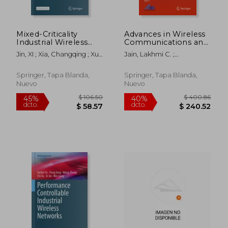
dcto.
dcto.
$ 114.52
$ 188.
Mixed-Criticality
Advances in Wireless
Industrial Wireless
Communications and
Networks (en Inglés)
Applications: Wireless
Jin, XI ; Xia, Changqing ; Xu,
Jain, Lakhmi C. ;
Technology:
Chi
Kountchev, Roumen ;
Intelligent Network
Zhang, Kun
Technologies, Smart
Springer, Tapa Blanda,
Springer, Tapa Blanda,
Services and
Nuevo
Nuevo
Applications,
Proceedi (en Inglés)