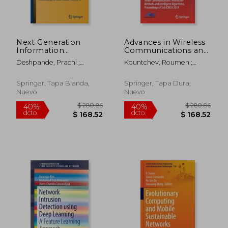
Next Generation
Advances in Wireless
Information
Communications and
Processing System:
Applications: Smart
Deshpande, Prachi ;
Kountchev, Roumen ;
Proceedings of Iccet
Communications:
Abraham, Ajith ; Iyer,
Mahanti, Aniket ; Chong,
2020, Volume 2 (en
Interactive Methods
Brijesh
Shen
Inglés)
and Intelligent
Springer, Tapa Blanda,
Springer, Tapa Dura,
Algorithms,
Nuevo
Nuevo
Proceedings of 3rd
Icwca 2 (en Inglés)
$ 305.89
$ 280.
40%
40%
dcto.
dcto.
$ 183.53
$ 168.