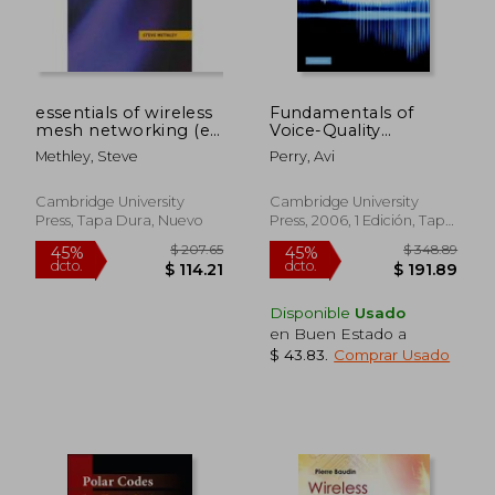
essentials of wireless
Fundamentals of
mesh networking (en
Voice-Quality
Inglés)
Engineering in
Methley, Steve
Perry, Avi
Wireless Networks
(en Inglés)
Cambridge University
Cambridge University
Press, Tapa Dura, Nuevo
Press, 2006, 1 Edición, Tapa
Dura, Nuevo
Disponible
Usado
en Buen Estado a
$ 61.99
$ 111
45%
40%
$ 43.83
.
Comprar Usado
dcto.
dcto.
$ 34.09
$ 66.