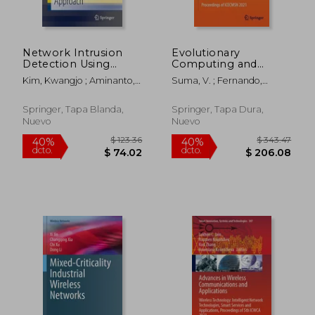
Network Intrusion
Evolutionary
Detection Using
Computing and
Deep Learning: A
Mobile Sustainable
Kim, Kwangjo ; Aminanto,
Suma, V. ; Fernando,
Feature Learning
Networks:
Muhamad Erza ;
Xavier ; Du, Ke-Lin
Approach (en Inglés)
Proceedings of
Tanuwidjaja, Harry
Icecmsn 2021 (en
Springer, Tapa Blanda,
Springer, Tapa Dura,
Chandra
Inglés)
Nuevo
Nuevo
$ 190.86
$ 342.
40%
45%