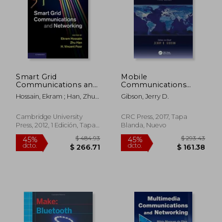
$ 270.44
$ 294.
45%
45%
dcto.
dcto.
$ 148.74
$ 161.
Smart Grid
Mobile
Communications and
Communications
Networking (en
Handbook (electrical
Hossain, Ekram ; Han, Zhu ;
Gibson, Jerry D.
Inglés)
Engineering
Poor, H. Vincent
Handbook) (en
Inglés)
Cambridge University
CRC Press, 2017, Tapa
Press, 2012, 1 Edición, Tapa
Blanda, Nuevo
Dura, Nuevo