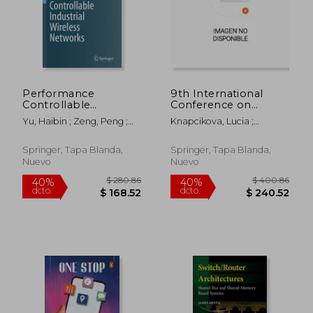
Performance
9th International
$ 445.86
$ 190.
40%
40%
Controllable
Conference on
dcto.
dcto.
$ 267.52
$ 114.
Industrial Wireless
Mobility, Iot and
Yu, Haibin ; Zeng, Peng ;
Knapcikova, Lucia ;
Networks (en Inglés)
Smart Cities: Eai
Zheng, Meng
Zohrehvandi, Shakib
Mobility Iot 2022 (en
Inglés)
Springer, Tapa Blanda,
Springer, Tapa Blanda,
Nuevo
Nuevo