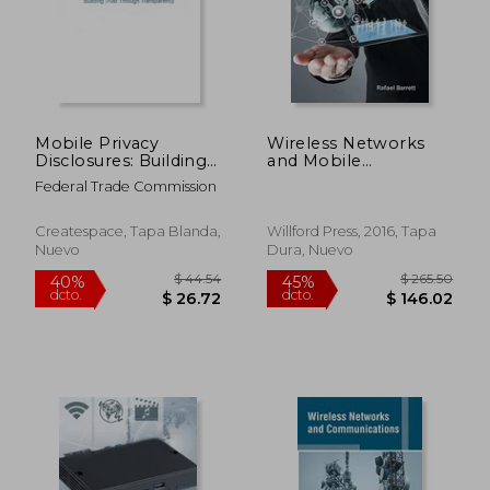
Mobile Privacy
Wireless Networks
Disclosures: Building
and Mobile
$ 62.79
$ 530.
40%
45%
Trust Through
Computing (en
dcto.
dcto.
$ 37.67
$ 291.
Federal Trade Commission
Transparency (en
Inglés)
Inglés)
Createspace, Tapa Blanda,
Willford Press, 2016, Tapa
Nuevo
Dura, Nuevo