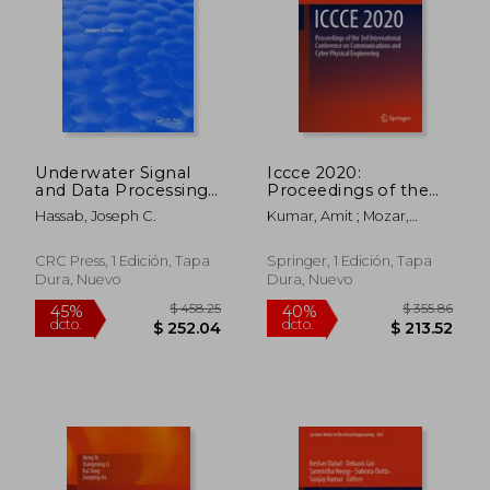
$ 104.64
$ 94.
40%
40%
dcto.
dcto.
$ 62.78
$ 56.
Underwater Signal
Iccce 2020:
and Data Processing
Proceedings of the
(en Inglés)
3rd International
Hassab, Joseph C.
Kumar, Amit ; Mozar,
Conference on
Stefan
Communications and
Cyber Physical
CRC Press, 1 Edición, Tapa
Springer, 1 Edición, Tapa
Engineering (en
Dura, Nuevo
Dura, Nuevo
Inglés)