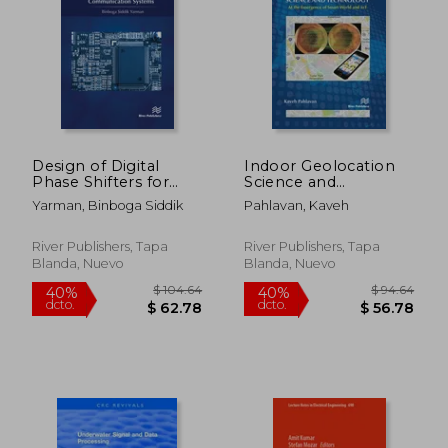
$ 52.10
$ 213.
Design of Digital
Indoor Geolocation
Phase Shifters for
Science and
Multipurpose
Technology: At the
Yarman, Binboga Siddik
Pahlavan, Kaveh
Communication
Emergence of Smart
Systems (en Inglés)
World and Iot (en
Inglés)
River Publishers, Tapa
River Publishers, Tapa
Blanda, Nuevo
Blanda, Nuevo