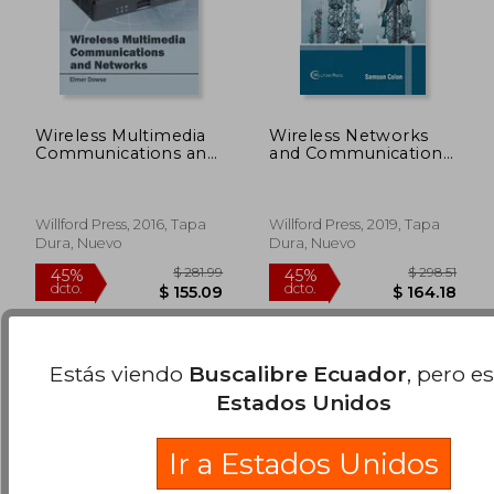
Wireless Multimedia
Wireless Networks
Communications and
and Communications
Networks (en Inglés)
(en Inglés)
$ 60.09
$ 40.
45%
40%
Willford Press, 2016, Tapa
Willford Press, 2019, Tapa
dcto.
dcto.
$ 33.05
$ 24.
Dura, Nuevo
Dura, Nuevo
Estás viendo
Buscalibre Ecuador
, pero e
Estados Unidos
Ir a Estados Unidos