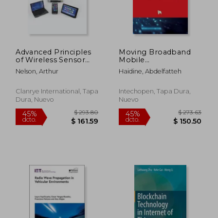
Advanced Principles
Moving Broadband
of Wireless Sensor
Mobile
Networks (en Inglés)
Communications
Nelson, Arthur
Haidine, Abdelfatteh
Forward: Intelligent
Technologies for 5G
and Beyond (en
Clanrye International, Tapa
Intechopen, Tapa Dura,
Inglés)
Dura, Nuevo
Nuevo
$ 281.99
$ 298.
45%
45%
dcto.
dcto.
$ 155.09
$ 164.