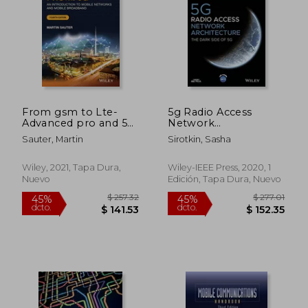
From gsm to Lte-
5g Radio Access
Advanced pro and 5g:
Network
An Introduction to
Architecture: The
Sauter, Martin
Sirotkin, Sasha
Mobile Networks and
Dark Side of 5g (Wiley
Mobile Broadband
– Ieee) (en Inglés)
(en Inglés)
Wiley, 2021, Tapa Dura,
Wiley-IEEE Press, 2020, 1
Nuevo
Edición, Tapa Dura, Nuevo