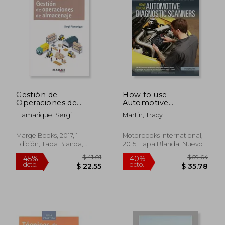
$ 57.05
$ 36
45%
45%
dcto.
dcto.
$ 31.38
$ 19.
Gestión de
How to use
Operaciones de
Automotive
Almacenaje
Diagnostic Scanners:
Flamarique, Sergi
Martin, Tracy
- Understand Obd-I
and Obd-Ii Systems -
Troubleshoot
Marge Books, 2017, 1
Motorbooks International,
Diagnostic Error
Edición, Tapa Blanda,
2015, Tapa Blanda, Nuevo
Codes for all Vehicles
Nuevo
- Select the. Tools
and Code Readers
(Motorbooks
Workshop) (en
Inglés)