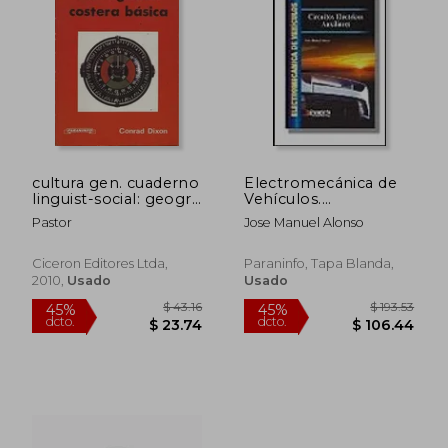
$ 105.33
$ 83
45%
45%
dcto.
dcto.
$ 57.93
$ 45.
cultura gen. cuaderno
Electromecánica de
linguist-social: geogr-
Vehículos.
hista
Circuitos Electricos Auxilia
Pastor
Jose Manuel Alonso
Ciceron Editores Ltda,
Paraninfo, Tapa Blanda,
2010,
Usado
Usado