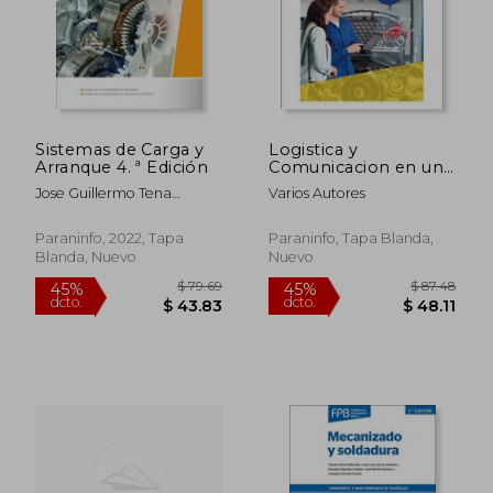
Sistemas de Carga y
Logistica y
Arranque 4. ª Edición
Comunicacion en un
Taller de Vehiculos (3ª
Jose Guillermo Tena
Varios Autores
Edicion)
Sanchez
Paraninfo, 2022, Tapa
Paraninfo, Tapa Blanda,
Blanda, Nuevo
Nuevo
$ 79.69
$ 87.
45%
45%
dcto.
dcto.
$ 43.83
$ 48.