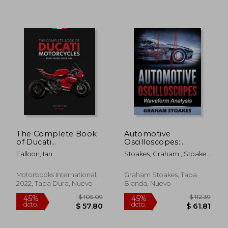
$ 90.75
$ 71
45%
45%
dcto.
dcto.
$ 49.91
$ 39.
The Complete Book
Automotive
of Ducati
Oscilloscopes:
Motorcycles, 2nd
Waveform Analysis
Falloon, Ian
Stoakes, Graham ; Stoakes,
Edition: Every Model
(en Inglés)
Graham
Since 1946 (en Inglés)
Motorbooks International,
Graham Stoakes, Tapa
2022, Tapa Dura, Nuevo
Blanda, Nuevo