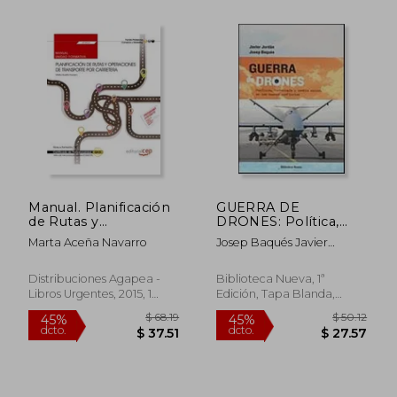
Manual. Planificación
GUERRA DE
de Rutas y
DRONES: Política,
Operaciones de
tecnología y cambio
Marta Aceña Navarro
Josep Baqués Javier
Transporte por
social en los nuevos
Jordán
Carretera (Uf0924).
conflictos
Certificados de
Distribuciones Agapea -
Biblioteca Nueva, 1ª
Profesionalidad.
Libros Urgentes, 2015, 1
Edición, Tapa Blanda,
Tráfico de Mercancías
Edición, Tapa Blanda,
Nuevo
$ 44.09
$ 175
45%
45%
por Carretera
Usado
dcto.
dcto.
$ 24.25
$ 96.
(Coml0109)