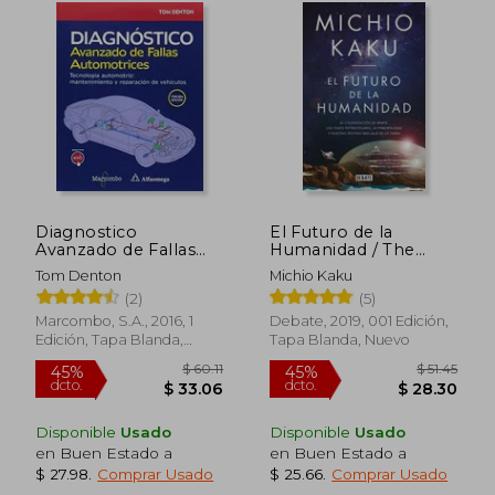
dcto.
$ 38.10
$ 22.
Diagnostico
El Futuro de la
Avanzado de Fallas
Humanidad / The
Automotrices:
Future of Humanity
Tom Denton
Michio Kaku
Tecnologia
(2)
(5)
Automotriz:
Mantenimiento y
Marcombo, S.A., 2016, 1
Debate, 2019, 001 Edición,
Reparacion de
Edición, Tapa Blanda,
Tapa Blanda, Nuevo
Vehiculos
Nuevo
Disponible
Usado
Disponible
Usado
en Buen Estado a
en Buen Estado a
$ 27.98
.
Comprar Usado
$ 25.66
.
Comprar Usado