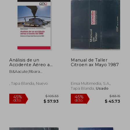
dcto.
dcto.
$ 56.59
$ 152.
Análisis de un
Manual de Taller
Accidente Aéreo a
Citroen ax Mayo 1987
Través del sms
B&Aacute;Rbara
Alexandra Anaya
S&Aacute;Nchez; Geovani
, Tapa Blanda, Nuevo
Einsa Multimedia, S.A,,
Esau Garc&Iacute;A;
Tapa Blanda,
Usado
Roberto Sanchez