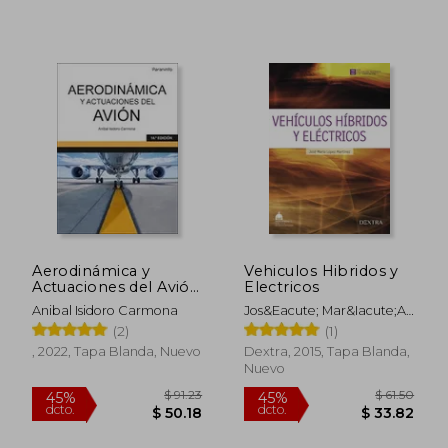
$ 60.11
$ 51
45%
45%
dcto.
dcto.
$ 33.06
$ 28.
Aerodinámica y
Vehiculos Hibridos y
Actuaciones del Avión
Electricos
14. ª Edición 2022
Anibal Isidoro Carmona
Jos&Eacute; Mar&Iacute;A
L&Oacute;Pez
(2)
(1)
Mart&Iacute;Nez
, 2022, Tapa Blanda, Nuevo
Dextra, 2015, Tapa Blanda,
Nuevo