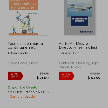
$ 41.01
$ 59.
45%
40%
dcto.
dcto.
$ 22.55
$ 35.
Técnicas de mejora
Air to Air Missile
continua en el
Directory (en Inglés)
transporte (Biblioteca
Tolosa, Lander
Harkins, Hugh
de logística) (Spanish
Edition)
Marge Books, Nuevo
Centurion Publishing, Tapa
Blanda, Nuevo
Disponible
Usado
en Buen Estado a
$ 19.96
.
Comprar Usado