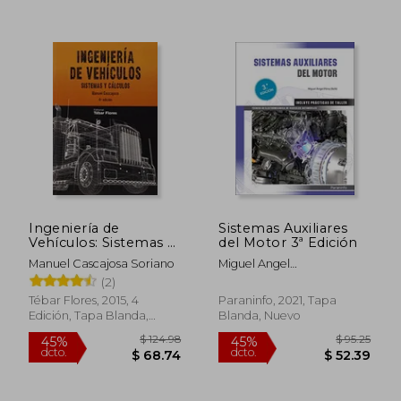
$ 91.23
$ 61.
45%
45%
Ingeniería de
Sistemas Auxiliares
dcto.
dcto.
$ 50.18
$ 33.
Vehículos: Sistemas y
del Motor 3ª Edición
Cálculos
Manuel Cascajosa Soriano
Miguel Angel
P&Eacute;Rez
(2)
Bell&Oacute;
Tébar Flores, 2015, 4
Paraninfo, 2021, Tapa
Edición, Tapa Blanda,
Blanda, Nuevo
Nuevo