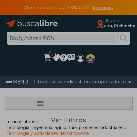
¡Verano con hasta 45% OFF!
Ver más
Enviar a
Quito, Pichincha
0
MENÚ
Libros más vendidos
Libros importados más v
=
Ver Filtros
Inicio
Libros
Tecnología, ingeniería, agricultura, procesos industriales
Tecnología y actividades del transporte