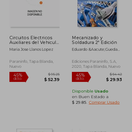
Circuitos Electricos
Mecanizado y
Auxiliares del Vehiculo
Soldadura 2ª Edición
3. ª Edicion 2022
Maria Jose Llanos Lopez
Eduardo &Aacute;Gueda
Casado; Jos&Eacute; Luis
Garc&Iacute;A
Paraninfo, Tapa Blanda,
Ediciones Paraninfo, S.A,
Jim&Eacute;Nez;
Nuevo
2020, Tapa Blanda, Nuevo
Tom&Aacute;S
G&Oacute;Mez Morales;
Joaqu&Iacute;N Gonzalo
Gracia; Jos&Eacute;
Mart&Iacute;N Navarro
Disponible
Usado
en Buen Estado a
$ 29.85
.
Comprar Usado
$ 95.25
$ 54.
45%
45%
dcto.
dcto.