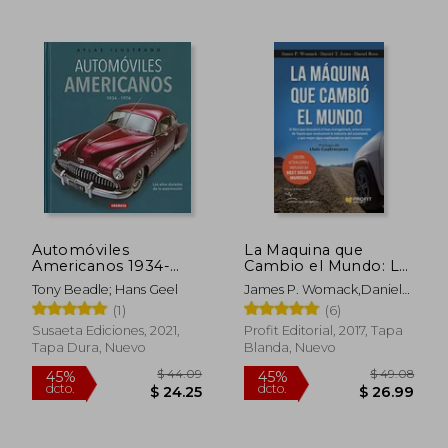
$ 38.18
$ 72.
45%
40%
dcto.
dcto.
$ 21.00
$ 43.
Automóviles
La Maquina que
Americanos 1934-
Cambio el Mundo: La
1974 (Atlas Ilustrado)
Historia de la
Tony Beadle; Hans Geel
James P. Womack,Daniel
Produccion Lean , el
T. Jones,Daniel Ross
(1)
(6)
Arma Secreta de
Toyota que
Susaeta Ediciones, 2021,
Profit Editorial, 2017, Tapa
Revoluciono la
Tapa Dura, Nuevo
Blanda, Nuevo
Industria Mundial del
Automovil