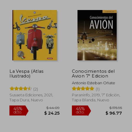
La Vespa (Atlas
Conocimientos del
Ilustrado)
Avion 7ª Edicion
Antonio Esteban Oñate
(2)
(1)
$ 44.09
$ 49.
45%
45%
Susaeta Ediciones, 2021,
Paraninfo, 2019, 7ª Edición,
dcto.
dcto.
$ 24.25
$ 26.
Tapa Dura, Nuevo
Tapa Blanda, Nuevo