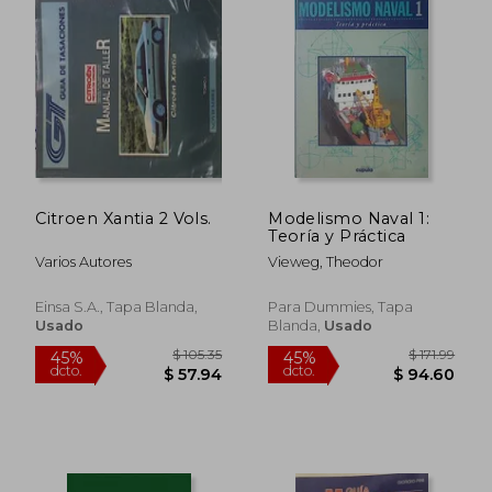
$ 140.66
$ 109.
40%
45%
dcto.
dcto.
$ 84.40
$ 60.
Citroen Xantia 2 Vols.
Modelismo Naval 1:
Teoría y Práctica
Varios Autores
Vieweg, Theodor
Einsa S.A., Tapa Blanda,
Para Dummies, Tapa
Usado
Blanda,
Usado