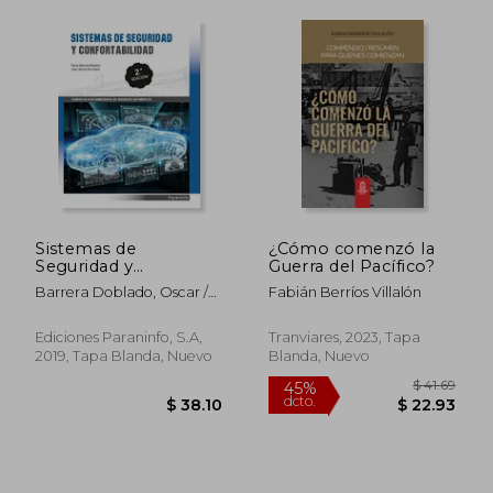
Sistemas de
¿Cómo comenzó la
Seguridad y
Guerra del Pacífico?
Confortabilidad 2. ª
Barrera Doblado, Oscar /
Fabián Berríos Villalón
Edición 2019
Ros Marin, Joan Antoni
Ediciones Paraninfo, S.A,
Tranviares, 2023, Tapa
2019, Tapa Blanda, Nuevo
Blanda, Nuevo
$ 68.19
$ 50.
45%
45%
dcto.
dcto.
$ 37.51
$ 27.