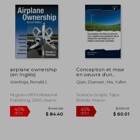
airplane ownership
Conception et mise
(en Inglés)
en oeuvre d'un
système de prévision
Wanttaja, Ronald J.
Qian, Dianwei ; Ma, Yufen
de la vitesse du vent
basé sur un réseau
neuronal à pointes
Mcgraw-Hill Professional
Sciencia Scripts, Tapa
(en Francés)
Publishing, 2005, Nuevo
Blanda, Nuevo
$ 88.26
$ 64.
45%
45%
dcto.
dcto.
$ 48.54
$ 35.