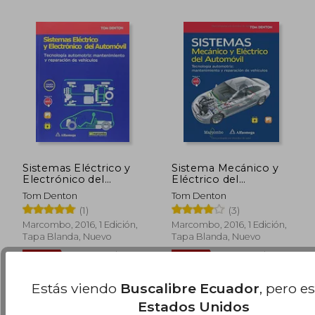
Sistemas Eléctrico y
Sistema Mecánico y
Electrónico del
Eléctrico del
Automóvil.
Automóvil.
Tom Denton
Tom Denton
Tecnología
Tecnología
(1)
(3)
Automotriz:
Automotriz:
Mantenimiento y
Mantenimiento y
Marcombo, 2016, 1 Edición,
Marcombo, 2016, 1 Edición,
$ 124.98
$ 95.
45%
45%
Reparación de
Reparación de
Tapa Blanda, Nuevo
Tapa Blanda, Nuevo
dcto.
dcto.
$ 68.74
$ 52.
Vehículos
Vehículos
Estás viendo
Buscalibre Ecuador
, pero e
Estados Unidos