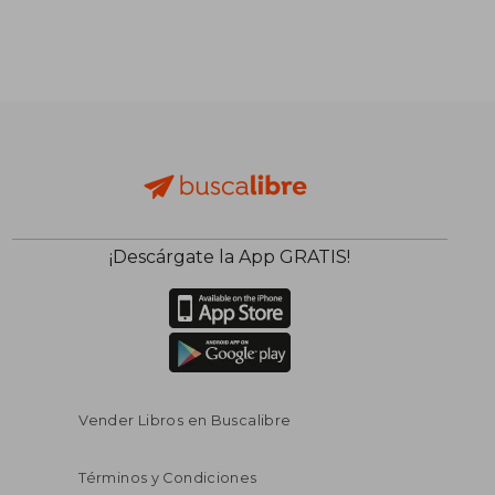
¡Descárgate la App GRATIS!
$ 43.16
$ 193.
45%
45%
dcto.
dcto.
$ 23.74
$ 106.
Vender Libros en Buscalibre
Términos y Condiciones