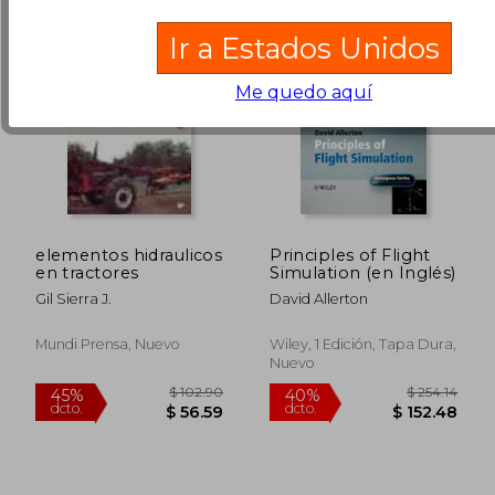
Ir a Estados Unidos
Me quedo aquí
elementos hidraulicos
Principles of Flight
en tractores
Simulation (en Inglés)
Gil Sierra J.
David Allerton
Mundi Prensa, Nuevo
Wiley, 1 Edición, Tapa Dura,
Nuevo
$ 338.38
$ 235.
45%
45%
dcto.
dcto.
$ 186.11
$ 129.