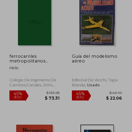
$ 122.54
$ 122.
45%
45%
dcto.
dcto.
$ 67.40
$ 67.
ferrocarriles
Guía del modelismo
metropolitanos
aéreo
transvias.metros
Melis
ligeros y metros 2âª
ed..
Colegio De Ingenieros De
Editorial De Vecchi, Tapa
Caminos,canales, 2004,
Blanda,
Usado
Nuevo