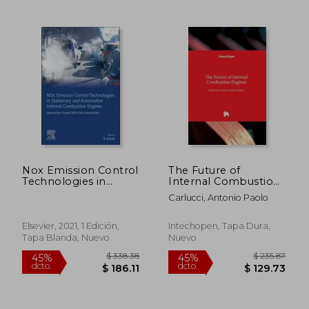
Nox Emission Control
The Future of
Technologies in
Internal Combustion
Stationary and
Engines (en Inglés)
$ 105.09
$ 112
45%
45%
Carlucci, Antonio Paolo
Automotive Internal
dcto.
dcto.
$ 57.80
$ 61.
Combustion Engines:
Approaches Toward
Elsevier, 2021, 1 Edición,
Intechopen, Tapa Dura,
nox Free
Tapa Blanda, Nuevo
Nuevo
Automobiles (en
Inglés)