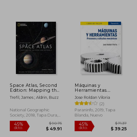
$ 60.54
$ 37.
45%
45%
dcto.
dcto.
$ 33.30
$ 20.
Space Atlas, Second
Máquinas y
Edition: Mapping the
Herramientas.
Universe and Beyond
Procesos y Cálculos
Trefil, James ; Aldrin, Buzz
Jose Roldan Viloria
(en Inglés)
Mecánicos
(2)
National Geographic
Paraninfo, 2019, Tapa
Society, 2018, Tapa Dura,
Blanda, Nuevo
Nuevo