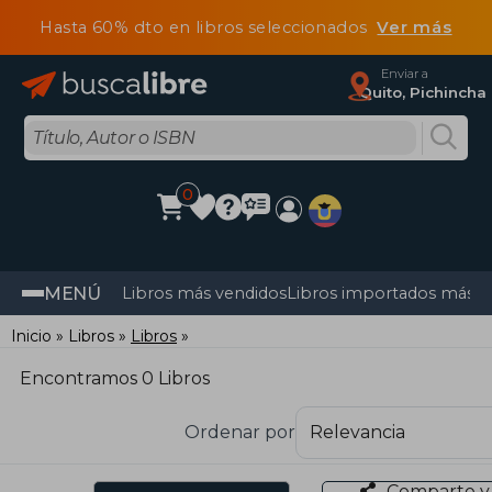
Hasta 60% dto en libros seleccionados
Ver más
Enviar a
Quito, Pichincha
0
MENÚ
Libros más vendidos
Libros importados más v
Inicio
Libros
Libros
Encontramos 0 Libros
Ordenar por
Comparte y