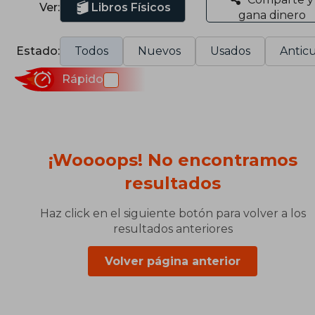
Ver:
Libros Físicos
gana dinero
Estado:
Todos
Nuevos
Usados
Anticu
Rápido
¡Woooops! No encontramos
resultados
Haz click en el siguiente botón para volver a los
resultados anteriores
Volver página anterior