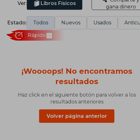
Ver:
Libros Físicos
gana dinero
Estado:
Todos
Nuevos
Usados
Anticu
Rápido
¡Woooops! No encontramos
resultados
Haz click en el siguiente botón para volver a los
resultados anteriores
Volver página anterior