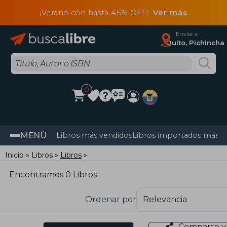
¡Verano con hasta 45% OFF!
Ver más
Enviar a
Quito, Pichincha
0
MENÚ
Libros más vendidos
Libros importados más v
Inicio
Libros
Libros
Encontramos 0 Libros
Ordenar por
Comparte y