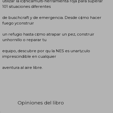
utilizar la ic¢nicamulti-herramienta roja para superar
101 situaciones diferentes
de buschcraft y de emergencia. Desde c¢mo hacer
fuego yconstruir
un refugio hasta c¢mo atrapar un pez, construir
unhornillo o reparar tu
equipo, descubre por qu la NES es unart¡culo
imprescindible en cualquier
aventura al aire libre.
Opiniones del libro