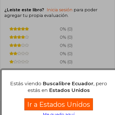
¿Leíste este libro?
Inicia sesión
para poder
agregar tu propia evaluación
.
0% (0)
0% (0)
0% (0)
0% (0)
0% (0)
Estás viendo
Buscalibre Ecuador
, pero
estás en
Estados Unidos
Preguntas frecuentes sobre el libro
Ir a Estados Unidos
¿El libro es original?
Me quedo aquí