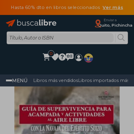
Hasta 60% dto en libros seleccionados
Ver más
Enviar a
Quito, Pichincha
0
MENÚ
Libros más vendidos
Libros importados más v