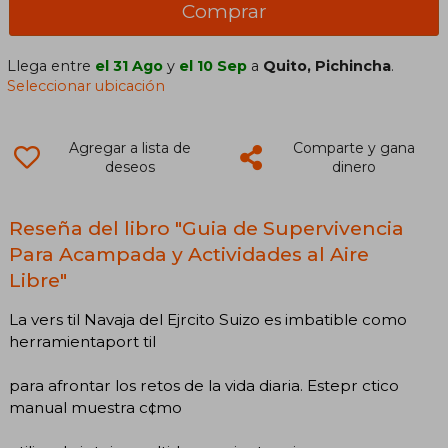
Comprar
Llega entre
el 31 Ago
y
el 10 Sep
a
Quito, Pichincha
.
Seleccionar ubicación
Agregar a lista de
Comparte y gana
deseos
dinero
Reseña del libro "Guia de Supervivencia
Para Acampada y Actividades al Aire
Libre"
La vers til Navaja del Ejrcito Suizo es imbatible como
herramientaport til
para afrontar los retos de la vida diaria. Estepr ctico
manual muestra c¢mo