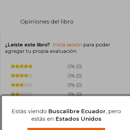
Opiniones del libro
¿Leíste este libro?
Inicia sesión
para poder
agregar tu propia evaluación
.
0% (0)
0% (0)
0% (0)
0% (0)
0% (0)
Estás viendo
Buscalibre Ecuador
, pero
estás en
Estados Unidos