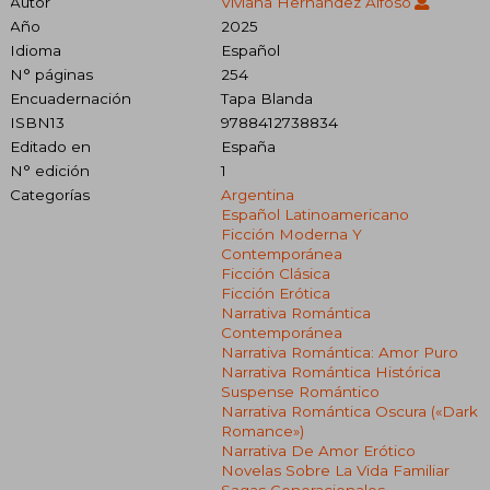
Autor
Viviana Hernández Alfoso
Año
2025
Idioma
Español
N° páginas
254
Encuadernación
Tapa Blanda
ISBN13
9788412738834
Editado en
España
N° edición
1
Categorías
Argentina
Español Latinoamericano
Ficción Moderna Y
Contemporánea
Ficción Clásica
Ficción Erótica
Narrativa Romántica
Contemporánea
Narrativa Romántica: Amor Puro
Narrativa Romántica Histórica
Suspense Romántico
Narrativa Romántica Oscura («dark
Romance»)
Narrativa De Amor Erótico
Novelas Sobre La Vida Familiar