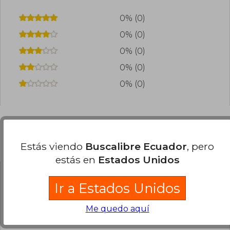
0% (0)
0% (0)
0% (0)
0% (0)
0% (0)
Preguntas frecuentes sobre el libro
Estás viendo
Buscalibre Ecuador
, pero
estás en
Estados Unidos
¿El libro es original?
Ir a Estados Unidos
Todos los libros de nuestro
Me quedo aquí
catálogo son Originales.