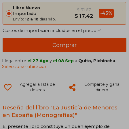
Libro Nuevo
$ 31.67
-45%
Importado
$ 17.42
Envío:
12 a 18
días háb.
Costos de importación incluídos en el precio ✅
Comprar
Llega entre
el 27 Ago
y
el 08 Sep
a
Quito, Pichincha
.
Seleccionar ubicación
Agregar a lista de
Comparte y gana
deseos
dinero
Reseña del libro "La Justicia de Menores
en España (Monografías)"
El presente libro constituye un buen ejemplo de