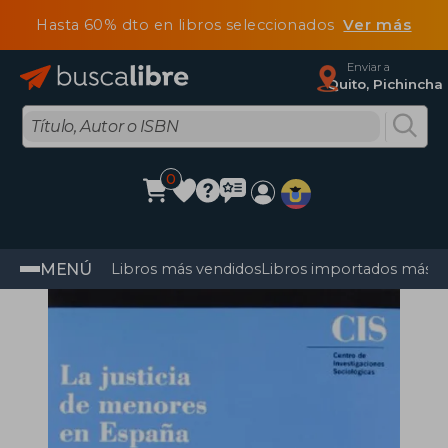
Hasta 60% dto en libros seleccionados
Ver más
Enviar a
Quito, Pichincha
0
MENÚ
Libros más vendidos
Libros importados más v