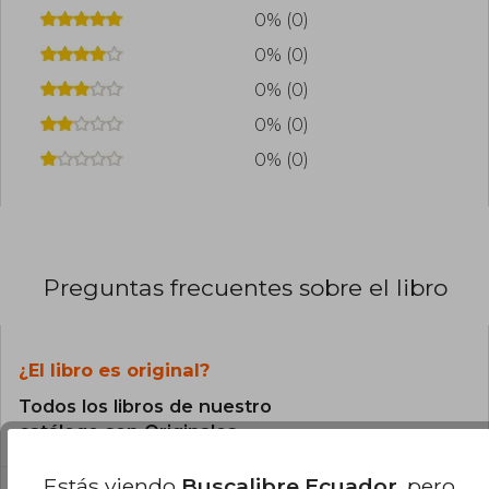
0% (0)
0% (0)
0% (0)
0% (0)
0% (0)
Preguntas frecuentes sobre el libro
¿El libro es original?
Todos los libros de nuestro
catálogo son Originales.
Estás viendo
Buscalibre Ecuador
, pero