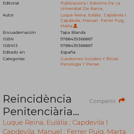
Editorial
Publicacions I Edicions De La
Universitat De Barce,
Autor
Luque Reina, Eulàlia ; Capdevila I
Capdevila, Manuel ; Ferrer Puig,
Marta
Encuadernación
Tapa Blanda
ISBN
9788439366867
ISBN13
9788439366867
Editado en
España
Categorías
Cuestiones Sociales Y Éticas
Penología Y Penas
Reincidència
Compartir
Penitenciària
a Catalunya/La
Luque Reina, Eulàlia ; Capdevila I
Capdevila, Manuel ; Ferrer Puig, Marta