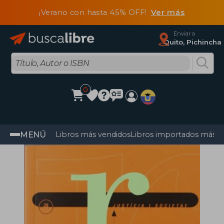
¡Verano con hasta 45% OFF!
Ver más
Enviar a
Quito, Pichincha
0
MENÚ
Libros más vendidos
Libros importados más v