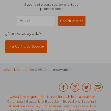
Suscríbete para recibir ofertas y
promociones
¿Necesitas ayuda?
Ir a Centro de Soporte
Buscalibre Ecuador
Derechos Reservados.
Buscalibre Argentina
|
Buscalibre Chile
|
Buscalibre
Colombia
|
Buscalibre Ecuador
|
Buscalibre España
|
Buscalibre Uruguay
|
Buscalibre México
|
Buscalibre
Perú
|
Buscalibre Estados Unidos
|
Buscalibre Otros