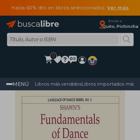
Hasta 60% dto en libros seleccionados
Ver más
Enviar a
Quito, Pichincha
0
MENÚ
Libros más vendidos
Libros importados más v