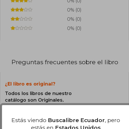
0% (0)
0% (0)
0% (0)
0% (0)
Preguntas frecuentes sobre el libro
¿El libro es original?
Todos los libros de nuestro
catálogo son Originales.
¿En qué Idioma está escrito el
Estás viendo
Buscalibre Ecuador
, pero
libro?
estás en
Estados Unidos