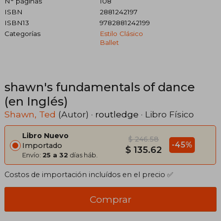
N° páginas
108
ISBN
2881242197
ISBN13
9782881242199
Categorías
Estilo Clásico
Ballet
shawn's fundamentals of dance
(en Inglés)
Shawn, Ted
(Autor) ·
routledge
· Libro Físico
Libro Nuevo
$ 246.58
-45%
Importado
$ 135.62
Envío:
25 a 32
días háb.
Costos de importación incluídos en el precio ✅
Comprar