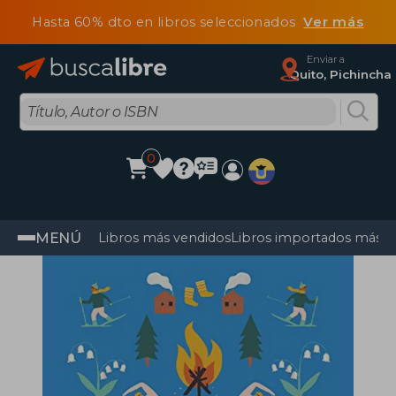
Hasta 60% dto en libros seleccionados
Ver más
Enviar a
Quito, Pichincha
0
MENÚ
Libros más vendidos
Libros importados más v