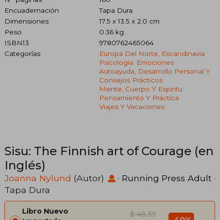
Encuadernación
Tapa Dura
Dimensiones
17.5 x 13.5 x 2.0 cm
Peso
0.36 kg.
ISBN13
9780762465064
Categorías
Europa Del Norte, Escandinavia
Psicología: Emociones
Autoayuda, Desarrollo Personal Y
Consejos Prácticos
Mente, Cuerpo Y Espíritu:
Pensamiento Y Práctica
Viajes Y Vacaciones
Sisu: The Finnish art of Courage (en
Inglés)
Joanna Nylund
(Autor)
·
Running Press Adult
·
Tapa Dura
Libro Nuevo
$ 48.39