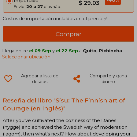
-40%
Importado
$ 29.03
Envío:
20 a 27
días háb.
Costos de importación incluídos en el precio ✅
Comprar
Llega entre
el 09 Sep
y
el 22 Sep
a
Quito, Pichincha
.
Seleccionar ubicación
Agregar a lista de
Comparte y gana
deseos
dinero
Reseña del libro "Sisu: The Finnish art of
Courage (en Inglés)"
After you've cultivated the coziness of the Danes
(hygge) and achieved the Swedish way of moderation
(lagom), then what's next? How about developing your