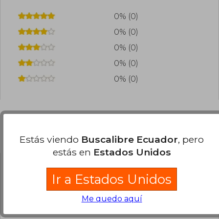
0% (0)
0% (0)
0% (0)
0% (0)
0% (0)
Preguntas frecuentes sobre el libro
Estás viendo
Buscalibre Ecuador
, pero
estás en
Estados Unidos
¿El libro es original?
Ir a Estados Unidos
Todos los libros de nuestro
Me quedo aquí
catálogo son Originales.