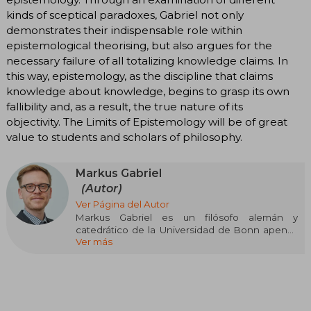
kinds of sceptical paradoxes, Gabriel not only
demonstrates their indispensable role within
epistemological theorising, but also argues for the
necessary failure of all totalizing knowledge claims. In
this way, epistemology, as the discipline that claims
knowledge about knowledge, begins to grasp its own
fallibility and, as a result, the true nature of its
objectivity. The Limits of Epistemology will be of great
value to students and scholars of philosophy.
Markus Gabriel
(Autor)
Ver Página del Autor
Markus Gabriel es un filósofo alemán y
catedrático de la Universidad de Bonn apenas
Ver más
cumplidos los 28 años. Se especializó en
metafísica, epistemología y filosofía
postkantiana. Mundialmente reconocido
recibió numerosos premios en universidades
de distintos países donde, además, suele ser
profesor invitado