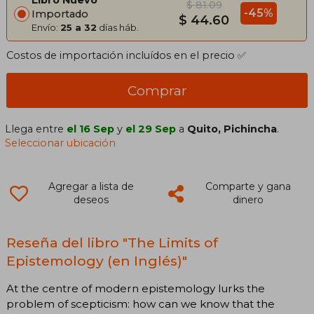
Libro Nuevo
$ 81.09
-45%
Importado
$ 44.60
Envío:
25 a 32
días háb.
Costos de importación incluídos en el precio ✅
Comprar
Llega entre
el 16 Sep
y
el 29 Sep
a
Quito, Pichincha
.
Seleccionar ubicación
Agregar a lista de
Comparte y gana
deseos
dinero
Reseña del libro "The Limits of
Epistemology (en Inglés)"
At the centre of modern epistemology lurks the
problem of scepticism: how can we know that the