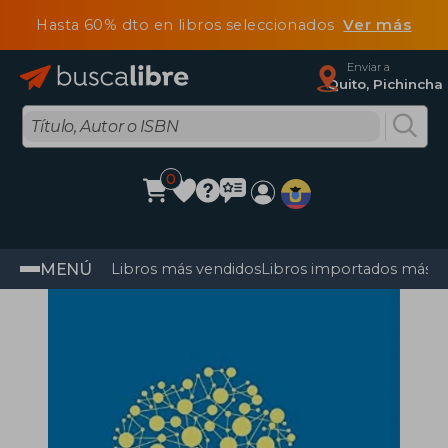
Hasta 60% dto en libros seleccionados
Ver más
Enviar a
Quito, Pichincha
0
MENÚ
Libros más vendidos
Libros importados más v