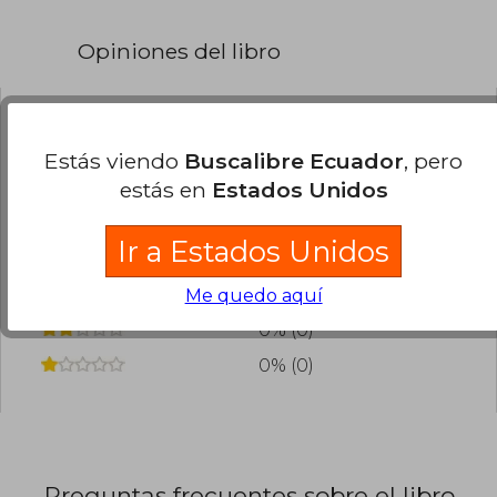
Opiniones del libro
¿Leíste este libro?
Inicia sesión
para poder
Estás viendo
Buscalibre Ecuador
, pero
agregar tu propia evaluación
.
estás en
Estados Unidos
0% (0)
Ir a Estados Unidos
0% (0)
0% (0)
Me quedo aquí
0% (0)
0% (0)
Preguntas frecuentes sobre el libro