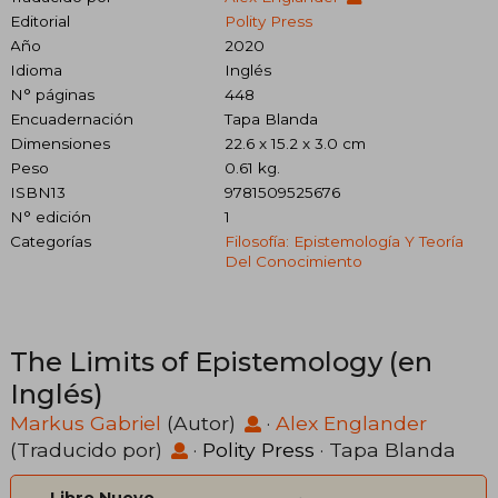
Editorial
Polity Press
Año
2020
Idioma
Inglés
N° páginas
448
Encuadernación
Tapa Blanda
Dimensiones
22.6 x 15.2 x 3.0 cm
Peso
0.61 kg.
ISBN13
9781509525676
N° edición
1
Categorías
Filosofía: Epistemología Y Teoría
Del Conocimiento
The Limits of Epistemology (en
Inglés)
Markus Gabriel
(Autor)
·
Alex Englander
(Traducido por)
·
Polity Press
· Tapa Blanda