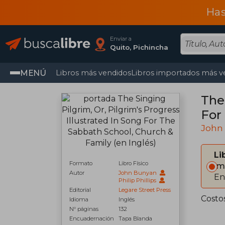
Has
Enviar a
Quito, Pichincha
MENÚ
Libros más vendidos
Libros importados más v
The 
For
John
Li
Formato
Libro Físico
Im
Autor
John Bunyan
En
Philip Phillips
Editorial
Legare Street Press
Costo
Idioma
Inglés
N° páginas
132
Encuadernación
Tapa Blanda