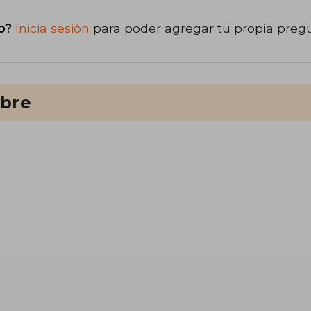
o?
Inicia sesión
para poder agregar tu propia preg
ibre