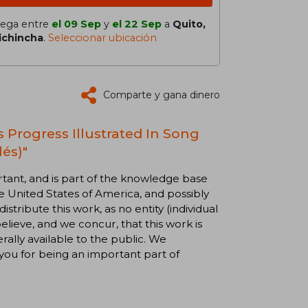
lega entre
el 09 Sep
y
el 22 Sep
a
Quito,
ichincha
.
Seleccionar ubicación
Comparte y gana dinero
s Progress Illustrated In Song
és)"
rtant, and is part of the knowledge base
the United States of America, and possibly
stribute this work, as no entity (individual
lieve, and we concur, that this work is
lly available to the public. We
you for being an important part of