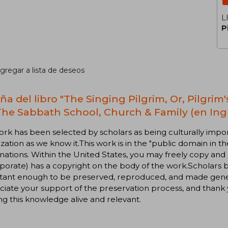
L
P
gregar a lista de deseos
ña del libro "The Singing Pilgrim, Or, Pilgrim'
The Sabbath School, Church & Family (en Ingl
ork has been selected by scholars as being culturally impo
ilization as we know it.This work is in the "public domain in 
nations. Within the United States, you may freely copy and di
porate) has a copyright on the body of the work.Scholars be
tant enough to be preserved, reproduced, and made genera
iate your support of the preservation process, and thank 
g this knowledge alive and relevant.