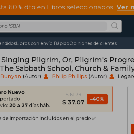
ta 60% dto en libros seleccionados
Ver 
endidos
Libros con envío Rápido
Opiniones de clientes
Singing Pilgrim, Or, Pilgrim's Progre
 The Sabbath School, Church & Family
 Bunyan
(Autor)
·
Philip Phillips
(Autor)
·
Legar
bro Nuevo
$ 61.79
-40%
portado
$ 37.07
vío:
20 a 27
días háb.
s de importación incluídos en el precio ✅