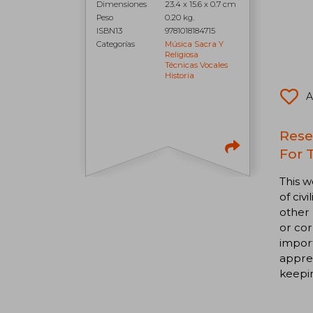
Dimensiones
23.4 x 15.6 x 0.7 cm
Peso
0.20 kg.
ISBN13
9781018184715
Categorías
Música Sacra Y
Religiosa
Técnicas Vocales
Historia
A
Rese
For 
This w
of civ
other 
or cor
impor
apprec
keepin