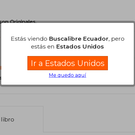
son Originales.
Estás viendo
Buscalibre Ecuador
, pero
?
estás en
Estados Unidos
Ir a Estados Unidos
libro?
Me quedo aquí
s Tapa Blanda.
libro