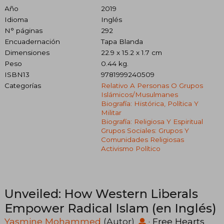
Año
2019
Idioma
Inglés
N° páginas
292
Encuadernación
Tapa Blanda
Dimensiones
22.9 x 15.2 x 1.7 cm
Peso
0.44 kg.
ISBN13
9781999240509
Categorías
Relativo A Personas O Grupos
Islámicos/musulmanes
Biografía: Histórica, Política Y
Militar
Biografía: Religiosa Y Espiritual
Grupos Sociales: Grupos Y
Comunidades Religiosas
Activismo Político
Unveiled: How Western Liberals
Empower Radical Islam (en Inglés)
Yasmine Mohammed
(Autor)
·
Free Hearts