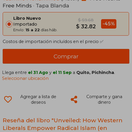
Free Minds
· Tapa Blanda
Libro Nuevo
$ 59.68
-45%
Importado
$ 32.82
Envío:
15 a 22
días háb.
Costos de importación incluídos en el precio ✅
Comprar
Llega entre
el 31 Ago
y
el 11 Sep
a
Quito, Pichincha
.
Seleccionar ubicación
Agregar a lista de
Comparte y gana
deseos
dinero
Reseña del libro "Unveiled: How Western
Liberals Empower Radical Islam (en