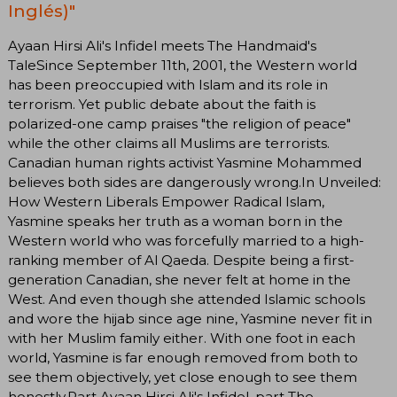
Inglés)"
Ayaan Hirsi Ali's Infidel meets The Handmaid's
TaleSince September 11th, 2001, the Western world
has been preoccupied with Islam and its role in
terrorism. Yet public debate about the faith is
polarized-one camp praises "the religion of peace"
while the other claims all Muslims are terrorists.
Canadian human rights activist Yasmine Mohammed
believes both sides are dangerously wrong.In Unveiled:
How Western Liberals Empower Radical Islam,
Yasmine speaks her truth as a woman born in the
Western world who was forcefully married to a high-
ranking member of Al Qaeda. Despite being a first-
generation Canadian, she never felt at home in the
West. And even though she attended Islamic schools
and wore the hijab since age nine, Yasmine never fit in
with her Muslim family either. With one foot in each
world, Yasmine is far enough removed from both to
see them objectively, yet close enough to see them
honestly.Part Ayaan Hirsi Ali's Infidel, part The