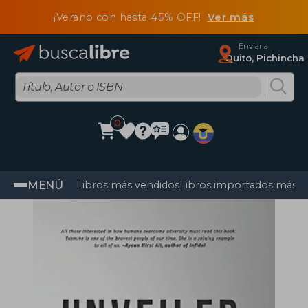
¡Verano con hasta 45% OFF!
Ver más
Enviar a
Quito, Pichincha
0
MENÚ
Libros más vendidos
Libros importados más v