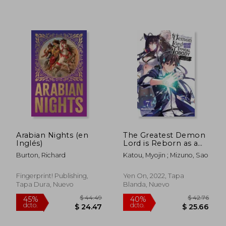
$ 51.98
$ 47.
45%
45%
dcto.
dcto.
$ 28.59
$ 26.
Arabian Nights (en
The Greatest Demon
Inglés)
Lord is Reborn as a
Typical Nobody: 7 (en
Burton, Richard
Katou, Myojin ; Mizuno, Sao
Inglés)
Fingerprint! Publishing,
Yen On, 2022, Tapa
Tapa Dura, Nuevo
Blanda, Nuevo