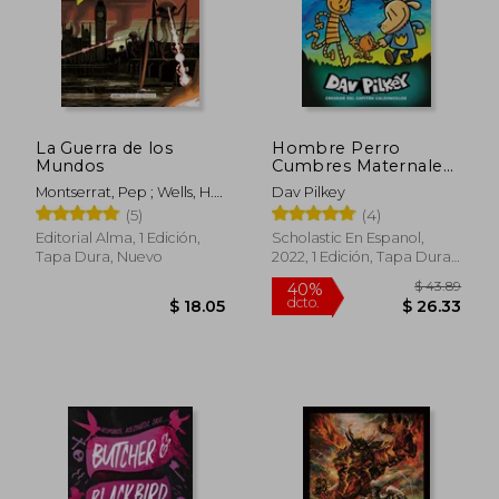
La Guerra de los
Hombre Perro
Mundos
Cumbres Maternales
(Hombre Perro #10)
Montserrat, Pep ; Wells, H.
Dav Pilkey
G. ; Herrera, Raquel
(5)
(4)
Editorial Alma, 1 Edición,
Scholastic En Espanol,
Tapa Dura, Nuevo
2022, 1 Edición, Tapa Dura,
Nuevo
$ 35.02
$ 43.
45%
40%
dcto.
dcto.
$ 19.26
$ 26.