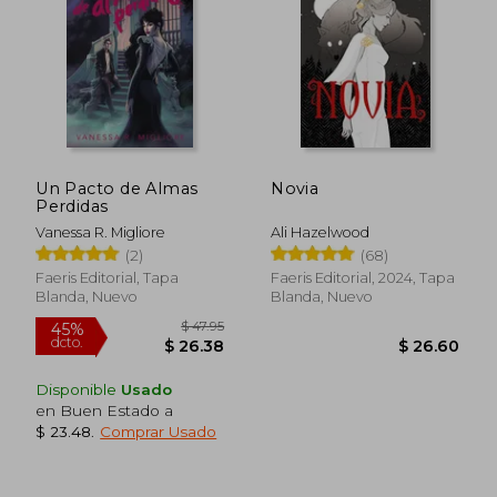
Un Pacto de Almas
Novia
Perdidas
$ 42.80
$ 47.
40%
45%
Vanessa R. Migliore
Ali Hazelwood
dcto.
dcto.
$ 25.68
$ 26.
(2)
(68)
Faeris Editorial, Tapa
Faeris Editorial, 2024, Tapa
Blanda, Nuevo
Blanda, Nuevo
Disponible
Usado
en Buen Estado a
$ 23.48
.
Comprar Usado