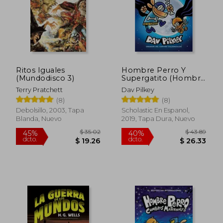
Ritos Iguales
Hombre Perro Y
(Mundodisco 3)
Supergatito (Hombre
Perro #4)
Terry Pratchett
Dav Pilkey
(8)
(8)
Debolsillo, 2003, Tapa
Scholastic En Espanol,
Blanda, Nuevo
2019, Tapa Dura, Nuevo
$ 35.02
45%
dcto.
$ 19.26
$ 30.