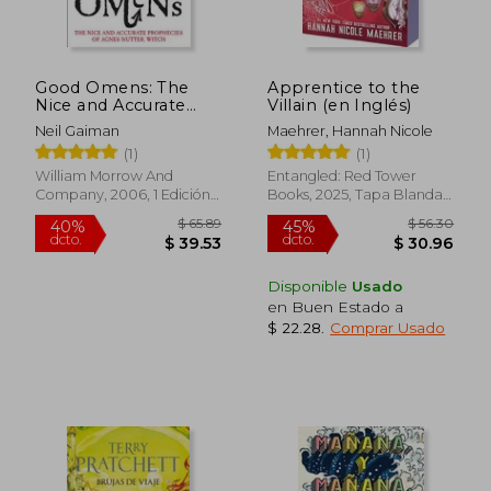
Good Omens: The
Apprentice to the
Nice and Accurate
Villain (en Inglés)
Prophecies of Agnes
Neil Gaiman
Maehrer, Hannah Nicole
Nutter, Witch (en
(1)
(1)
Inglés)
William Morrow And
Entangled: Red Tower
Company, 2006, 1 Edición,
Books, 2025, Tapa Blanda,
$ 36.67
$ 65.
45%
40%
Tapa Dura, Nuevo
Nuevo
dcto.
dcto.
$ 20.17
$ 39.
Disponible
Usado
en Buen Estado a
$ 22.28
.
Comprar Usado