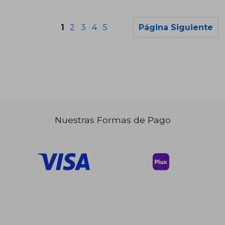
1
2
3
4
5
Página Siguiente
Nuestras Formas de Pago
$ 44.49
$ 42.
45%
40%
dcto.
dcto.
$ 24.47
$ 25.