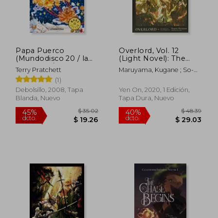
$ 35.02
$ 31.
45%
45%
dcto.
dcto.
$ 19.26
$ 17.
Papa Puerco
Overlord, Vol. 12
(Mundodisco 20 / la
(Light Novel): The
Muerte 4 / los Magos
Paladin of the Sacred
Terry Pratchett
Maruyama, Kugane ; So-
7)
Kingdom Part i (en
Bin
(1)
Inglés)
Debolsillo, 2008, Tapa
Yen On, 2020, 1 Edición,
Blanda, Nuevo
Tapa Dura, Nuevo