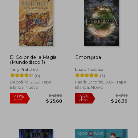
$ 47.20
$ 51
45%
45%
dcto.
dcto.
$ 25.96
$ 28.
El Color de la Magia
Embrujada
(Mundodisco 1)
Terry Pratchett
Laura Thalassa
(8)
(3)
Debolsillo, 2022, Tapa
Faeris Editorial, 2024, Tapa
Blanda, Nuevo
Blanda, Nuevo