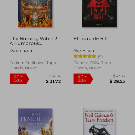
The Burning Witch 3:
El Libro de Bill
A Humorous
Romantic Fantasy (en
Delemhach
Alex Hirsch
Inglés)
(9)
Podium Publishing, Tapa
Planeta, 2024, Tapa
Blanda, Nuevo
Blanda, Nuevo
$ 52.86
$ 47.
40%
40%
dcto.
dcto.