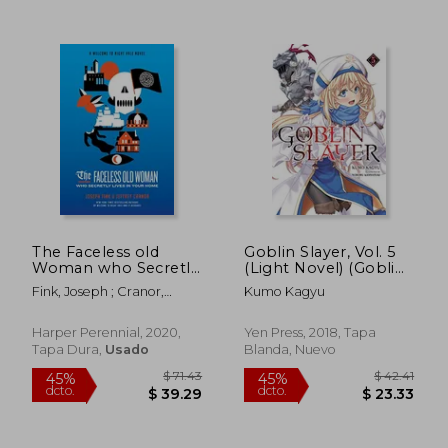
$ 65.01
$ 47.
40%
40%
dcto.
dcto.
$ 39.01
$ 28.
The Faceless old
Goblin Slayer, Vol. 5
Woman who Secretly
(Light Novel) (Goblin
Lives in Your Home: A
Slayer (Light Novel))
Fink, Joseph ; Cranor,
Kumo Kagyu
Welcome to Night
(en Inglés)
Jeffrey
Vale Novel (en Inglés)
Harper Perennial, 2020,
Yen Press, 2018, Tapa
Tapa Dura,
Usado
Blanda, Nuevo