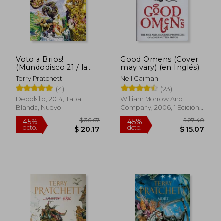
$ 31.72
$ 28.
Voto a Brios!
Good Omens (Cover
(Mundodisco 21 / la
may vary) (en Inglés)
Guardia de la Ciudad
Terry Pratchett
Neil Gaiman
4)
(4)
(23)
Debolsillo, 2014, Tapa
William Morrow And
Blanda, Nuevo
Company, 2006, 1 Edición,
Tapa Blanda, Nuevo