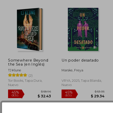
$ 33.25
$ 44.
45%
45%
Somewhere Beyond
Un poder desatado
dcto.
dcto.
$ 18.29
$ 24.
the Sea (en Inglés)
TJ Klune
Marske, Freya
(2)
Tor Books, Tapa Dura,
VRYA, 2025, Tapa Blanda,
Nuevo
Nuevo