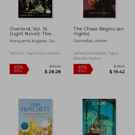
Overlord, Vol. 16
The Chase Begins (en
$ 35.02
$ 48.
45%
40%
(Light Novel): The
Inglés)
dcto.
dcto.
$ 19.26
$ 29.
Half-Elf Demigod
Maruyama, Kugane ; So-
Donnellan, Aimee
Part ii (Volume 16) (en
Bin ; Cunningham, Andrew
Inglés)
Yen On, Tapa Dura, Nuevo
Aimee Donnellan, Tapa
Blanda, Nuevo