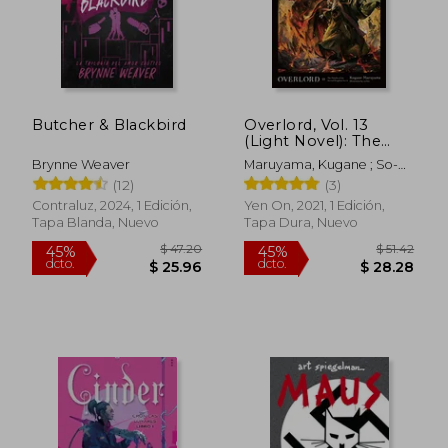
Butcher & Blackbird
Overlord, Vol. 13
(Light Novel): The
Paladin of the Sacred
Brynne Weaver
Maruyama, Kugane ; So-
Kingdom Part ii
Bin
(12)
(3)
(Overlord vol 1 Light
Novel The) (en Inglés)
Contraluz, 2024, 1 Edición,
Yen On, 2021, 1 Edición,
Tapa Blanda, Nuevo
Tapa Dura, Nuevo
$ 43.
40%