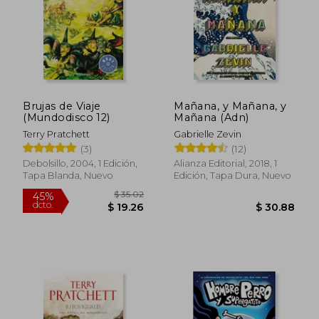
Brujas de Viaje
Mañana, y Mañana, y
(Mundodisco 12)
Mañana (Adn)
Terry Pratchett
Gabrielle Zevin
(3)
(12)
$ 65.89
$ 56.
40%
45%
Debolsillo, 2004, 1 Edición,
Alianza Editorial, 2018, 1
dcto.
dcto.
$ 39.53
$ 30.
Tapa Blanda, Nuevo
Edición, Tapa Dura, Nuevo