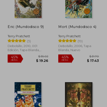
$ 36.67
$ 27.
45%
45%
dcto.
dcto.
$ 20.17
$ 15.
Eric (Mundodisco 9)
Mort (Mundodisco 4)
Terry Pratchett
Terry Pratchett
(3)
(19)
Debolsillo, 2010, 001
Debolsillo, 2006, Tapa
Edición, Tapa Blanda,
Blanda, Nuevo
Nuevo