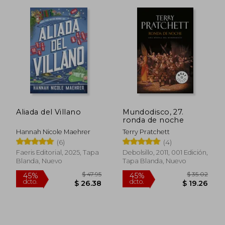
Aliada del Villano
Mundodisco, 27.
ronda de noche
Hannah Nicole Maehrer
Terry Pratchett
(6)
(4)
Faeris Editorial, 2025, Tapa
Debolsillo, 2011, 001 Edición,
Blanda, Nuevo
Tapa Blanda, Nuevo
$ 58.96
$ 53.
45%
45%
dcto.
dcto.
$ 32.43
$ 29.