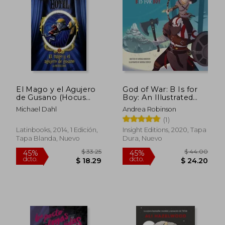
$ 56.10
$ 60.
45%
45%
dcto.
dcto.
$ 30.86
$ 33.
El Mago y el Agujero
God of War: B Is for
de Gusano (Hocus
Boy: An Illustrated
Pocus Hotel #5)
Storybook (en Inglés)
Michael Dahl
Andrea Robinson
(1)
Latinbooks, 2014, 1 Edición,
Insight Editions, 2020, Tapa
Tapa Blanda, Nuevo
Dura, Nuevo