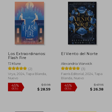
Los Extraordinarios:
El Viento del Norte
Flash Fire
TJ Klune
Alexandria Warwick
(2)
(3)
Vrya, 2024, Tapa Blanda,
Faeris Editorial, 2024, Tapa
Nuevo
Blanda, Nuevo
$ 35.02
$ 62.
45%
45%