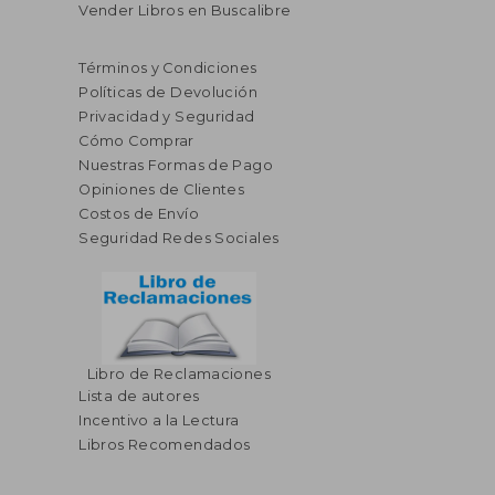
Vender Libros en Buscalibre
Términos y Condiciones
Políticas de Devolución
Privacidad y Seguridad
Cómo Comprar
Nuestras Formas de Pago
Opiniones de Clientes
Costos de Envío
Seguridad Redes Sociales
Libro de Reclamaciones
Lista de autores
$ 71.43
$ 42.
45%
45%
Incentivo a la Lectura
dcto.
dcto.
$ 39.29
$ 23.
Libros Recomendados