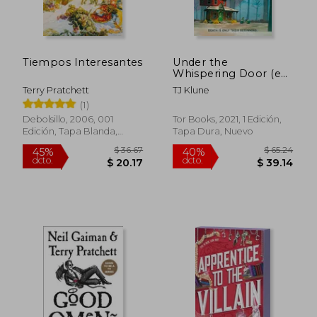
Tiempos Interesantes
Under the
Whispering Door (en
Inglés)
Terry Pratchett
TJ Klune
$ 51.42
$ 35
45%
45%
(1)
dcto.
dcto.
$ 28.28
$ 19.
Debolsillo, 2006, 001
Tor Books, 2021, 1 Edición,
Edición, Tapa Blanda,
Tapa Dura, Nuevo
Nuevo