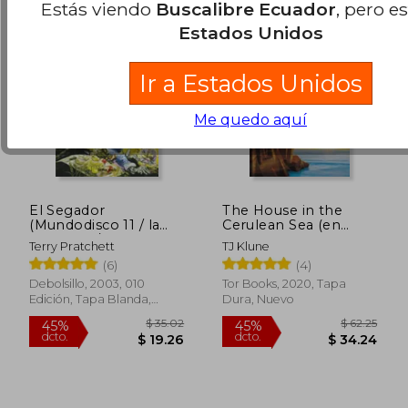
Estás viendo
Buscalibre Ecuador
, pero e
Estados Unidos
Ir a Estados Unidos
Me quedo aquí
El Segador
The House in the
(Mundodisco 11 / la
Cerulean Sea (en
Muerte 2 / los Magos
Inglés)
Terry Pratchett
TJ Klune
$ 47.95
3)
45%
(6)
(4)
dcto.
$ 26.38
$ 26.
Debolsillo, 2003, 010
Tor Books, 2020, Tapa
Edición, Tapa Blanda,
Dura, Nuevo
Nuevo