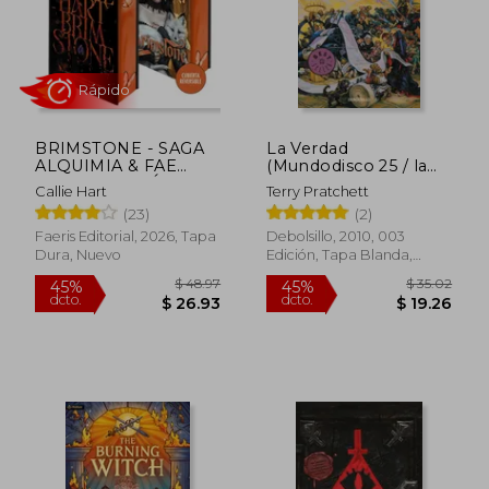
BRIMSTONE - SAGA
La Verdad
ALQUIMIA & FAE
(Mundodisco 25 / la
VOL. 2 (EDICIÓN EN
Guardia de la Ciudad
Callie Hart
Terry Pratchett
TAPA DURA Y
6)
Rápido
(23)
(2)
CANTOS TINTADOS)
Faeris Editorial, 2026, Tapa
Debolsillo, 2010, 003
Dura, Nuevo
Edición, Tapa Blanda,
Nuevo
$ 48.97
$ 35.
45%
45%
dcto.
dcto.
$ 26.93
$ 19.