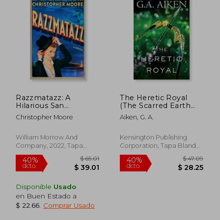
$ 47.95
$ 35.
45%
45%
dcto.
dcto.
$ 26.38
$ 19.
Razzmatazz: A
The Heretic Royal
Hilarious San
(The Scarred Earth
Francisco Murder
Saga) (en Inglés)
Christopher Moore
Aiken, G. A.
Mystery with
Gangsters, Magic, and
Adventure (en Inglés)
William Morrow And
Kensington Publishing
Company, 2022, Tapa
Corporation, Tapa Blanda,
Dura, Nuevo
Nuevo
Disponible
Usado
en Buen Estado a
$ 22.66
.
Comprar Usado