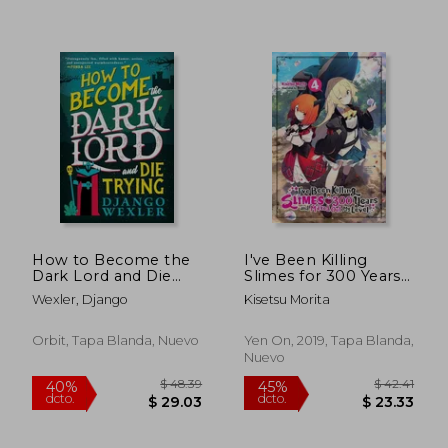
$ 43.89
$ 55
40%
40%
dcto.
dcto.
$ 26.33
$ 33.
How to Become the
I've Been Killing
Dark Lord and Die
Slimes for 300 Years
Trying (en Inglés)
and Maxed out my
Wexler, Django
Kisetsu Morita
Level, Vol. 4 (en
Inglés)
Orbit, Tapa Blanda, Nuevo
Yen On, 2019, Tapa Blanda,
Nuevo