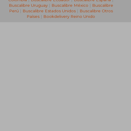
Buscalibre Uruguay
|
Buscalibre México
|
Buscalibre
Perú
|
Buscalibre Estados Unidos
|
Buscalibre Otros
Países
|
Bookdelivery Reino Unido