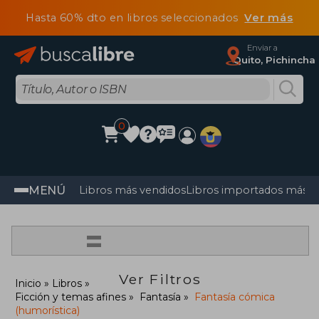
Hasta 60% dto en libros seleccionados
Ver más
Enviar a
Quito, Pichincha
0
MENÚ
Libros más vendidos
Libros importados más v
=
Ver Filtros
Inicio
Libros
Ficción y temas afines
Fantasía
Fantasía cómica
(humorística)