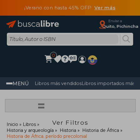
¡Verano con hasta 45% OFF!
Ver más
Enviar a
Quito, Pichincha
0
MENÚ
Libros más vendidos
Libros importados más v
=
Ver Filtros
Inicio
Libros
Historia y arqueología
Historia
Historia de África
Historia de África. período precolonial