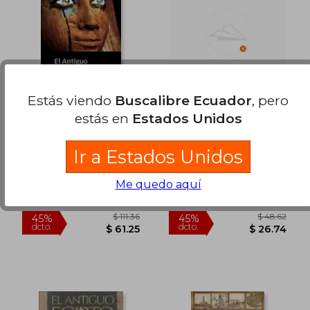
$ 103.59
$ 33.
40%
45%
dcto.
dcto.
$ 62.15
$ 18.
Estás viendo
Buscalibre Ecuador
, pero
estás en
Estados Unidos
antiguo egipto, el
Lhistorien des Cites
Disparues (en
Ir a Estados Unidos
Catalán)
Parra, Jose Miguel
Aa.Vv
Me quedo aquí
Marcial Pons, Nuevo
, Nuevo