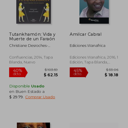
$ 28.95
$ 18.
Tutankhamón: Vida y
Amilcar Cabral
Muerte de un Faraón
Christiane Desroches-
Ediciones Wanafrica
Noblecourt
Confluencias, 2014, Tapa
Ediciones Wanafrica, 2016, 1
Blanda, Nuevo
Edición, Tapa Blanda,
Nuevo
Disponible
Usado
en Buen Estado a
$ 29.79
.
Comprar Usado