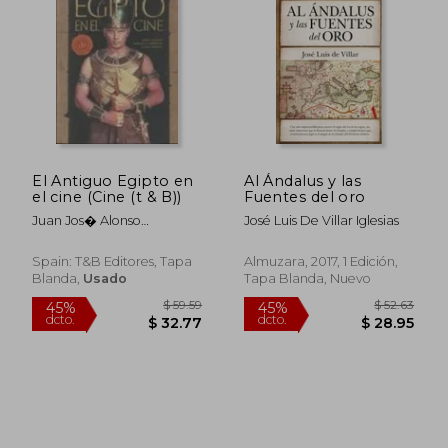
$ 111.36
$ 48.
45%
45%
dcto.
dcto.
$ 61.25
$ 26.
El Antiguo Egipto en
Al Ándalus y las
el cine (Cine (t & B))
Fuentes del oro
Juan Jos� Alonso
José Luis De Villar Iglesias
Men�ndez,Enrique
�lvarez MAstache,Jorge
Spain: T&B Editores, Tapa
Almuzara, 2017, 1 Edición,
Alonso Men�ndez
Blanda,
Usado
Tapa Blanda, Nuevo