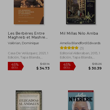
Les Berbères Entre
Mil Millas Nilo Arriba
Maghreb et Mashreq
(Viie-Xve Siècle) (en
Valérian, Dominique
Amelia Blandford Edwards
Francés)
(3)
Casa De Velázquez, 2021, 1
Editorial Alderaban, 2013, 1
Edición, Tapa Blanda,
Edición, Tapa Blanda,
Nuevo
Nuevo
$ 63.14
$ 55.
45%
45%
dcto.
dcto.
$ 34.73
$ 30.