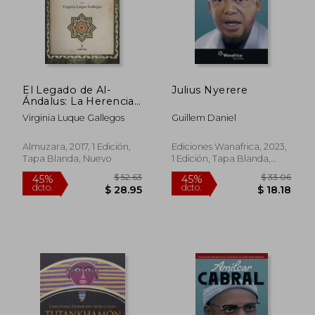
El Legado de Al-
Julius Nyerere
Ándalus: La Herencia
Andalusí y Morisca en
Virginia Luque Gallegos
Guillem Daniel
el Magreb
Almuzara, 2017, 1 Edición,
Ediciones Wanafrica, 2023,
Tapa Blanda, Nuevo
1 Edición, Tapa Blanda,
Nuevo
$ 52.63
$ 33.
45%
45%
dcto.
dcto.