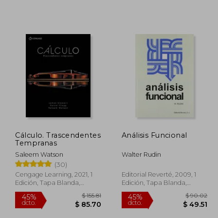
Cálculo. Trascendentes
Análisis Funcional
Tempranas
Saleem Watson
Walter Rudin
(30)
Cengage Learning, 2021, 1
Editorial Reverté, 2009, 1
Edición, Tapa Blanda,
Edición, Tapa Blanda,
Nuevo
Nuevo