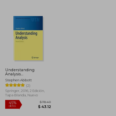
$ 90.02
$ 59.11
40%
dcto.
$ 49.51
$ 35.47
Understanding
Analysis
(Undergraduate Texts
Stephen Abbott
in Mathematics) (en
(2)
Inglés)
Springer, 2016, 2 Edición,
Tapa Blanda, Nuevo