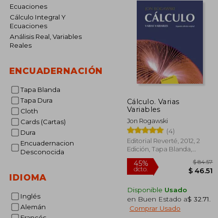
Ecuaciones
Cálculo Integral Y
Ecuaciones
Análisis Real, Variables
Reales
ENCUADERNACIÓN
Tapa Blanda
Tapa Dura
Cálculo. Varias
Variables
Cloth
Jon Rogawski
Cards (Cartas)
(4)
Dura
Editorial Reverté, 2012, 2
Encuadernacion
Edición, Tapa Blanda,
Desconocida
Nuevo
IDIOMA
Disponible
Usado
Inglés
en Buen Estado a
$ 32.71
.
$
45%
Alemán
Comprar Usado
dcto.
$ 
Francés