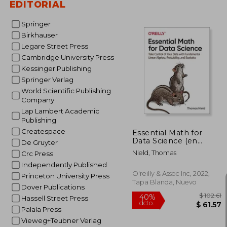
EDITORIAL
Springer
Birkhauser
Legare Street Press
Cambridge University Press
Kessinger Publishing
$
45%
dcto.
$ 
Springer Verlag
World Scientific Publishing
Company
Lap Lambert Academic
Publishing
Createspace
Essential Math for
Data Science (en
De Gruyter
Inglés)
Nield, Thomas
Crc Press
Independently Published
O'reilly & Assoc Inc, 2022,
Princeton University Press
Tapa Blanda, Nuevo
Dover Publications
Hassell Street Press
Palala Press
Vieweg+Teubner Verlag