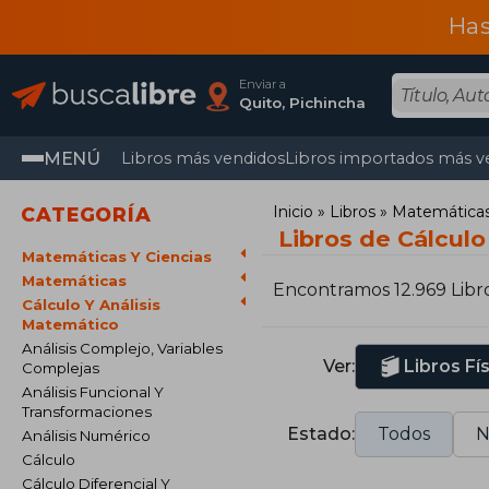
Has
Enviar a
Quito, Pichincha
MENÚ
Libros más vendidos
Libros importados más v
Inicio
Libros
Matemáticas 
CATEGORÍA
Libros de Cálculo
Matemáticas Y Ciencias
Matemáticas
Encontramos 12.969 Libr
Cálculo Y Análisis
Matemático
Análisis Complejo, Variables
Ver:
Libros Fí
Complejas
Análisis Funcional Y
Transformaciones
Estado:
Todos
N
Análisis Numérico
Cálculo
Cálculo Diferencial Y