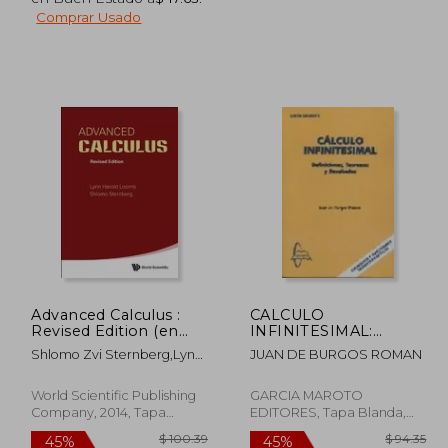
Comprar Usado
$ 81.16
$ 38.11
45%
45%
dcto.
dcto.
44.64
$ 20.96
Advanced Calculus :
CALCULO
Revised Edition (en
INFINITESIMAL:
Inglés)
DEFINICIONES,
Shlomo Zvi Sternberg,lynn
JUAN DE BURGOS ROMAN
TEOREMAS Y
Harold Loomis
RESULTADOS (En
papel)
World Scientific Publishing
GARCIA MAROTO
Company, 2014, Tapa
EDITORES, Tapa Blanda,
Blanda, Nuevo
Nuevo