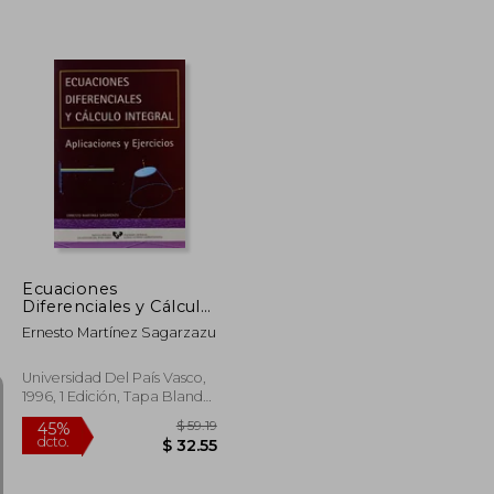
$ 41.59
$ 78.40
45%
dcto.
$ 24.95
$ 43.12
Ecuaciones
Diferenciales y Cálculo
Integral: Aplicaciones
Ernesto Martínez Sagarzazu
y Ejercicios (Manuales
Universitarios -
Unibertsitateko
Universidad Del País Vasco,
Eskuliburuak)
1996, 1 Edición, Tapa Blanda,
Nuevo