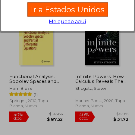
Ir a Estados Unidos
Me quedo aquí
 102.61
$ 91.52
45%
45%
dcto.
dcto.
61.57
$ 50.34
Functional Analysis,
Infinite Powers: How
Sobolev Spaces and
Calculus Reveals The
Partial Differential
Secrets Of The
Haim Brezis
Strogatz, Steven
Equations
Universe (en Inglés)
(1)
(Universitext) (en
Inglés)
Springer, 2010, Tapa
Mariner Books, 2020, Tapa
Blanda, Nuevo
Blanda, Nuevo