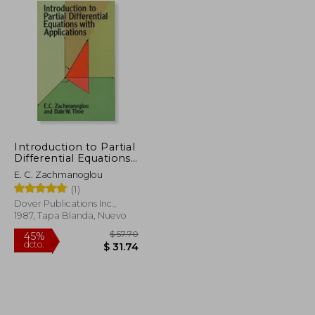
Introduction to Partial
Differential Equations
With Applications
E. C. Zachmanoglou
(Dover Books on
(1)
Mathematics) (en
Inglés)
Dover Publications Inc.,
1987, Tapa Blanda, Nuevo
$ 85.67
$ 57.70
45%
dcto.
$ 47.12
$ 31.74