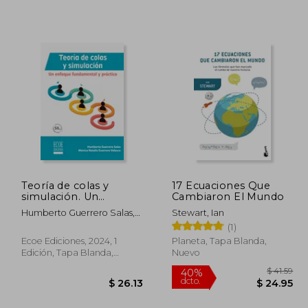
 50.24
$ 155.81
45%
45%
dcto.
dcto.
30.14
$ 85.70
Teoría de colas y
17 Ecuaciones Que
simulación. Un
Cambiaron El Mundo
enfoque fundamental
Humberto Guerrero Salas,
Stewart, Ian
y práctico
Mónica Natalia Guerrero
(1)
Velasco
Ecoe Ediciones, 2024, 1
Planeta, Tapa Blanda,
Edición, Tapa Blanda,
Nuevo
Nuevo