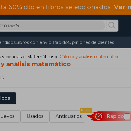
ta 60% dto en libros seleccionados
Ver 
endidos
Libros con envío Rápido
Opiniones de clientes
y ciencias
Matemáticas
Cálculo y análisis matemático
 y análisis matemático
os
sicos
Nuevo
uevos
Usados
Anticuarios
Rápido