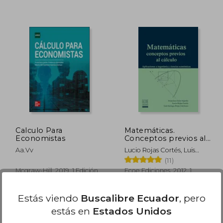
 49.72
40%
dcto.
27.34
$ 26.13
Calculo Para
Matemáticas.
Economistas
Conceptos previos al
cálculo
Aa.Vv
Lucio Rojas Cortés, Luis
Enrique Rojas Cárdenas,
(11)
Francisco Soler Fajardo
Mcgraw-Hill, 2019, 1 Edición,
Ecoe Ediciones, 2012, 1
Tapa Blanda, Nuevo
Edición, Tapa Blanda,
Nuevo
Estás viendo
Buscalibre Ecuador
, pero
estás en
Estados Unidos