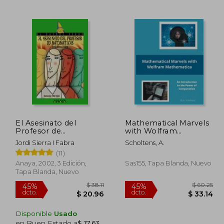
$ 71.37
$ 145.86
40%
40%
dcto.
dcto.
39.25
$ 87.52
El Asesinato del
Mathematical Marvels
Profesor de
with Wolfram
Matemáticas
Mathematica (en
Jordi Sierra I Fabra
Scholtens, A.
Inglés)
(11)
Anaya, 2002, 3 Edición,
Sas155, Tapa Blanda, Nuevo
Tapa Blanda, Nuevo
Disponible
Usado
en Buen Estado a
$ 17.63
.