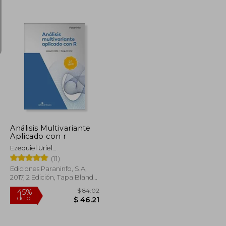
$ 78.39
$ 59.19
45%
dcto.
$ 43.11
$ 32.55
Análisis Multivariante
Aplicado con r
Ezequiel Uriel
Jiménez,Joaquín Aldás
(11)
Manzano
Ediciones Paraninfo, S.A,
2017, 2 Edición, Tapa Blanda,
Nuevo