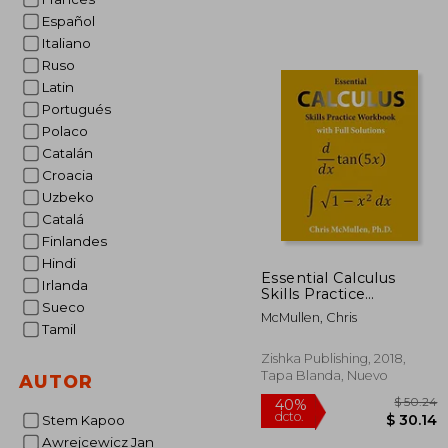
Español
Italiano
Ruso
Latin
Portugués
Polaco
Catalán
Croacia
Uzbeko
Catalá
Finlandes
Hindi
Essential Calculus
Irlanda
Skills Practice
Sueco
Workbook With Full
McMullen, Chris
Solutions (en Inglés)
Tamil
Zishka Publishing, 2018,
Tapa Blanda, Nuevo
AUTOR
Stem Kapoo
Awrejcewicz Jan