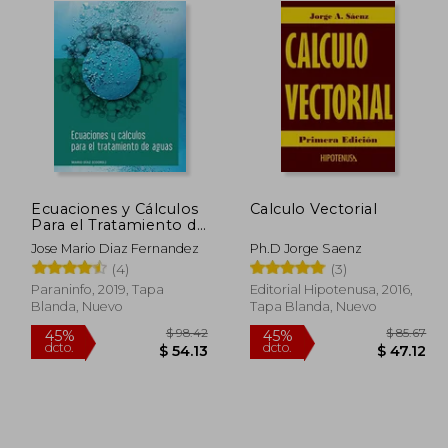
Ecuaciones y Cálculos
Calculo Vectorial
Para el Tratamiento de
Aguas
Jose Mario Diaz Fernandez
Ph.D Jorge Saenz
(4)
(3)
Paraninfo, 2019, Tapa
Editorial Hipotenusa, 2016,
Blanda, Nuevo
Tapa Blanda, Nuevo
 84.57
$ 98.42
45%
45%
dcto.
dcto.
46.51
$ 54.13