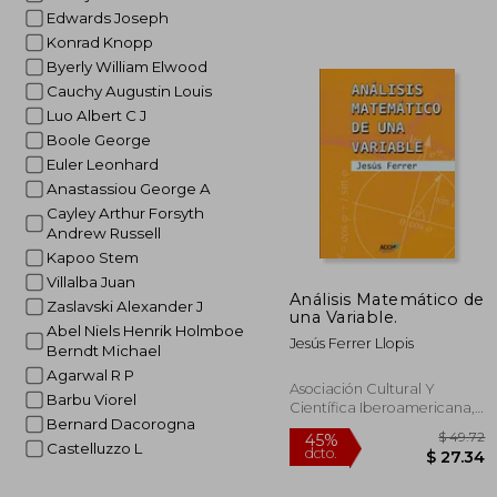
Edwards Joseph
Konrad Knopp
Byerly William Elwood
Cauchy Augustin Louis
$
40%
Luo Albert C J
dcto.
$ 
Boole George
Euler Leonhard
Anastassiou George A
Cayley Arthur Forsyth
Andrew Russell
Kapoo Stem
Villalba Juan
Análisis Matemático de
Zaslavski Alexander J
una Variable.
Abel Niels Henrik Holmboe
Jesús Ferrer Llopis
Berndt Michael
Agarwal R P
Asociación Cultural Y
Barbu Viorel
Científica Iberoamericana,
Bernard Dacorogna
2015, 1 Edición, Tapa Blanda,
Nuevo
Castelluzzo L