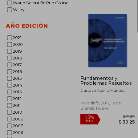
World Scientific Pub Co Inc
Wiley
AÑO EDICIÓN
2021
2020
2019
$
40%
2018
dcto.
$ 
2017
2016
Fundamentos y
2015
Problemas Resueltos
2014
de Teoría Cualitativa de
Gustavo Adolfo Muñoz
2013
Ecuaciones
Fernández,Juan Benigno
Diferenciales
2012
Seoane Sepúlveda
Paraninfo, 2017, Tapa
2011
Blanda, Nuevo
2010
2008
2007
2006