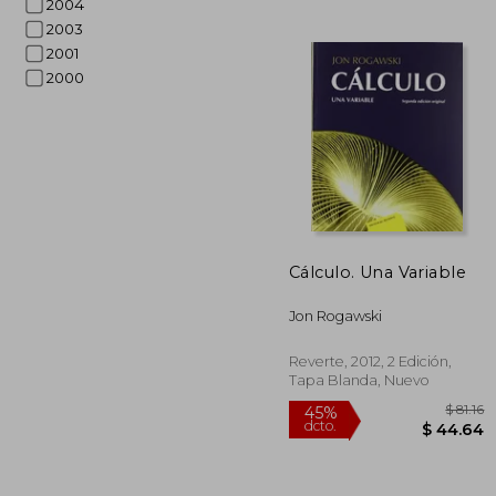
2004
2003
2001
2000
45%
dcto.
$ 
Cálculo. Una Variable
Jon Rogawski
Reverte, 2012, 2 Edición,
Tapa Blanda, Nuevo