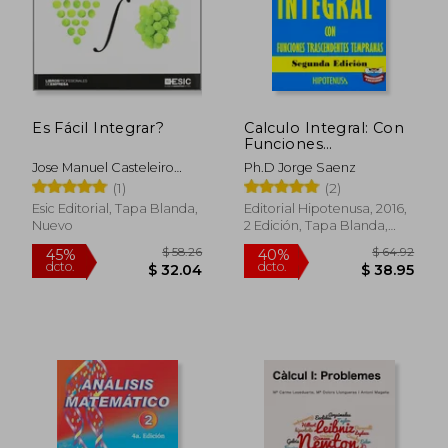
Es Fácil Integrar?
Calculo Integral: Con
Funciones
Trascendentes
Jose Manuel Casteleiro
Ph.D Jorge Saenz
Tempranas
Villalba
(1)
(2)
Esic Editorial, Tapa Blanda,
Editorial Hipotenusa, 2016,
Nuevo
2 Edición, Tapa Blanda,
Nuevo
$ 58.26
$ 64.
45%
40%
dcto.
dcto.