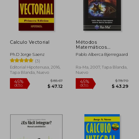
Calculo Vectorial
Métodos
Matemáticos.
Integración Múltiple.
Ph.D Jorge Saenz
Pablo Alberca Bjerregaard
Teoría y Ejercicios
(3)
Resueltos.
Editorial Hipotenusa, 2016,
Ra-Ma, 2007, Tapa Blanda,
Tapa Blanda, Nuevo
Nuevo
$ 85.67
$ 78.
45%
45%
dcto.
dcto.
$ 47.12
$ 43.