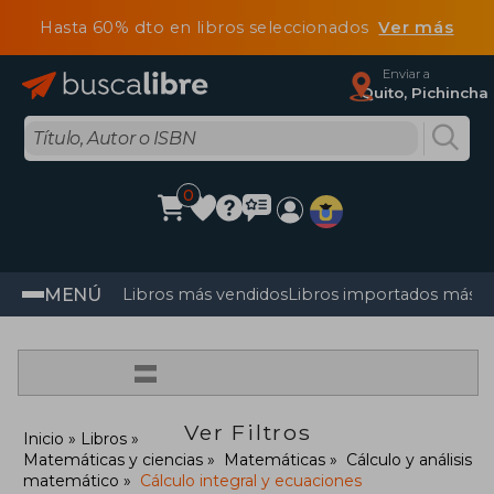
Hasta 60% dto en libros seleccionados
Ver más
Enviar a
Quito, Pichincha
0
MENÚ
Libros más vendidos
Libros importados más v
=
Ver Filtros
Inicio
Libros
Matemáticas y ciencias
Matemáticas
Cálculo y análisis
matemático
Cálculo integral y ecuaciones