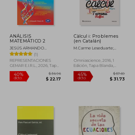
$ 32.04
$ 38.
ANÁLISIS
Càlcul i: Problemes
MATEMÁTICO 2
(en Catalán)
JESÚS ARMANDO
M.Carme Leseduarte;
VENERO BALDEÓN
M.Dolors Llongueras;
(1)
Antoni Maga&Ntilde;A
REPRESENTACIONES
Omniascience, 2016, 1
GEMAR E.I.R.L., 2026, Tapa
Edición, Tapa Blanda,
Blanda, Nuevo
Nuevo