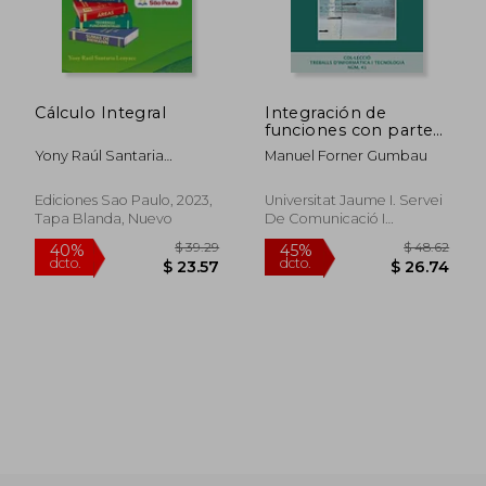
$ 83.58
$ 64.
45%
45%
dcto.
dcto.
$ 45.97
$ 35.
Cálculo Integral
Integración de
funciones con parte
entera (Treballs
Yony Raúl Santaria
Manuel Forner Gumbau
d'informàtica i
Leuyacc
tecnologia)
Ediciones Sao Paulo, 2023,
Universitat Jaume I. Servei
Tapa Blanda, Nuevo
De Comunicació I
Publicacions, 1 Edición,
Tapa Blanda, Nuevo