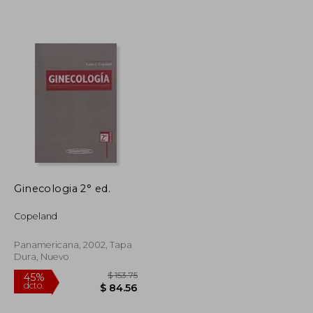
$ 33.17
$ 49.57
45%
dcto.
$ 18.24
$ 27.26
Ginecologia 2° ed.
Copeland
Panamericana, 2002, Tapa
Dura, Nuevo