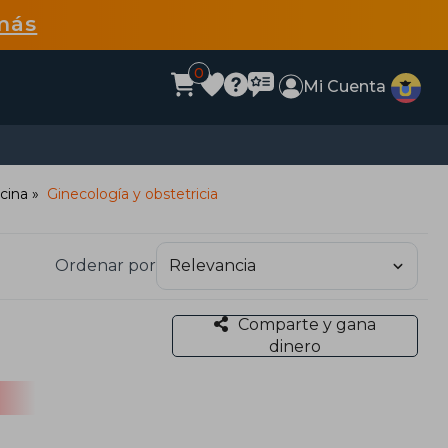
más
0
Mi Cuenta
cina
Ginecología y obstetricia
Ordenar por
Comparte y gana
dinero