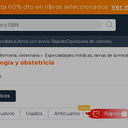
ta 60% dto en libros seleccionados
Ver 
endidos
Libros con envío Rápido
Opiniones de clientes
fermería, veterinaria
Especialidades médicas, ramas de la medi
ogía y obstetricia
s
sicos
Nuevo
uevos
Usados
Anticuarios
Rápido