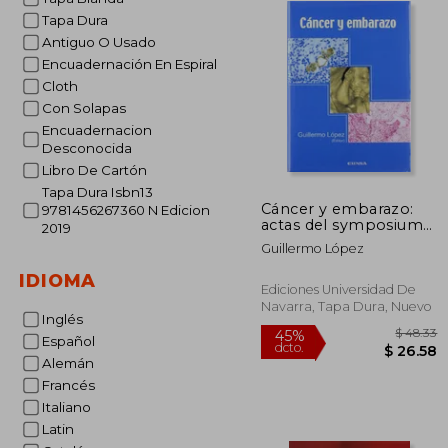
Tapa Dura
Antiguo O Usado
Encuadernación En Espiral
Cloth
Con Solapas
Encuadernacion
Desconocida
Libro De Cartón
Tapa Dura Isbn13
Cáncer y embarazo:
9781456267360 N Edicion
actas del symposium
2019
celebrado en
Guillermo López
Pamplona (Navarra),
los días 23 y 24 de
IDIOMA
marzo de 2006 (Libros
Ediciones Universidad De
de medicina)
Navarra, Tapa Dura, Nuevo
Inglés
Español
Alemán
Francés
Italiano
$
45%
Latin
dcto.
$ 