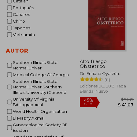
Catalán
Portugués
Canares
Chino
Japones
Vietnamita
AUTOR
Alto Riesgo
Southern Illinois State
Obstetrico
Normal Univer
Dr. Enrique Oyarzún
Medical College Of Georgia
Ebensperger; Dr. José
(11)
Southern Illinois State
Andrés Poblete Lizana
Ediciones UC, 2013, Tapa
Normal Univer Southern
Blanda, Nuevo
Illinois University (Carbond
University Of Virginia
Bibliographical
World Health Organization
El Mazny Akmal
Gynaecological Society Of
Boston