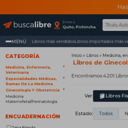
Has
Enviar a
Quito, Pichincha
MENÚ
Libros más vendidos
Libros importados más v
Inicio
Libros
Medicina, en
CATEGORÍA
Libros de Ginecol
Medicina, Enfermería,
Veterinaria
Encontramos 4.201 Libro
Especialidades Médicas,
Ramas De La Medicina
Ginecología Y Obstetricia
Ver:
Libros Fí
Medicina
Maternofetal/Perinatología
Estado:
Todos
N
ENCUADERNACIÓN
Tapa Blanda