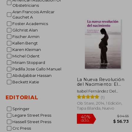
American Association Of
$
45%
Obstetricians
dcto.
$ 
Aran Francois Amilcar
Gauchet A
Foster Academics
Gilchrist Alan
Fischer Armin
Kallen Bengt
Karen Kleiman
Michel Odent
Miriam Stoppard
Padilla Jose Gallo Manuel
Abduljabbar Hassan
La Nueva Revolución
Beckett Katie
del Nacimiento: El
Camino Hacia un
Isabel Fernández Del
Nuevo Paradigma
Castillo
EDITORIAL
(1)
Ob Stare, 2014, 1 Edición,
Tapa Blanda, Nuevo
Springer
Legare Street Press
Hassell Street Press
Crc Press