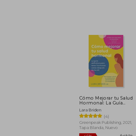
$
45%
dcto.
$ 
Cómo Mejorar tu Salud
Hormonal: La Guía
Definitiva Para Tener
Lara Briden
Hormonas Sanas
(4)
Después de los 40
Greenpeak Publishing, 2021,
Tapa Blanda, Nuevo