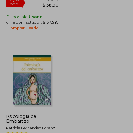
Disponible
Usado
en Buen Estado a
$ 57.58
.
Comprar Usado
$ 80.47
$ 98.17
40%
dcto.
$ 44.26
$ 58.90
Psicología del
Embarazo
Patricia Fernández Lorenzo,