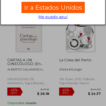
Ir a Estados Unidos
Me quedo aquí
 45.82
$ 60.00
15%
15%
dcto.
dcto.
25.20
$ 51.00
CARTAS A UN
La Crisis del Parto
GINECÓLOGO (En
papel)
ALBERTO SALAMANCA
Sheila Kitzinger
BALLESTEROS
UNIVERSIDAD DE
Ob Stare, 2015, 1 Edición,
GRANADA, Tapa Blanda,
Tapa Blanda, Nuevo
Nuevo
Disponible
Usado