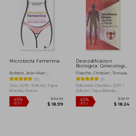
Microbiota Femenina
Descodificacion
Biologica: Ginecologia
y Embarazo
Bohbot, Jean-Marc ;
Flaeche, Christian ; Tomaas,
Etienne, Rica
Paca
(7)
(1)
Sirio, 2019, 1 Edición, Tapa
Ediciones Obelisco, 2017, 1
Blanda, Nuevo
Edición, Tapa Blanda,
Nuevo