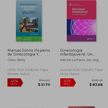
Manual Johns Hopkins
Ginecología
de Ginecología Y
infantojuvenil. Un
Obstetricia
abordaje
Chou, Betty
Inés De La Parra. Soc Arg
interdisciplinario
De Ginecología Infanto
Juvenil SAGIJ - Alejandra J.
LWW, 2021, 6 Edición, Tapa
Journal, 2015, 1 Edición, Tapa
Giurgiovich - María Eugenia
Blanda, Nuevo
Dura, Nuevo
Escobar De Fernández
 48.33
$ 94.00
45%
40%
dcto.
dcto.
26.58
$ 51.70