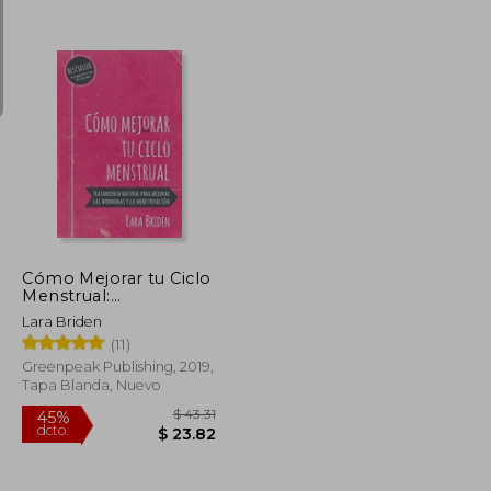
$ 145.00
$ 57.34
45%
dcto.
$ 123.25
$ 31.54
Cómo Mejorar tu Ciclo
Menstrual:
Tratamiento Natural
Lara Briden
Para Mejorar las
(11)
Hormonas y la
Menstruación
Greenpeak Publishing, 2019,
Tapa Blanda, Nuevo