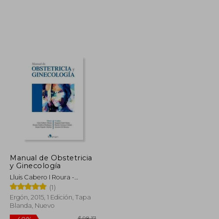
$ 44.32
$ 43.31
45%
dcto.
$ 24.37
$ 23.82
Manual de Obstetricia
y Ginecología
Lluis Cabero I Roura -
Donato Saldivar Rodríguez
(1)
- Sergio Fajardo Dueñas
Ergón, 2015, 1 Edición, Tapa
Blanda, Nuevo