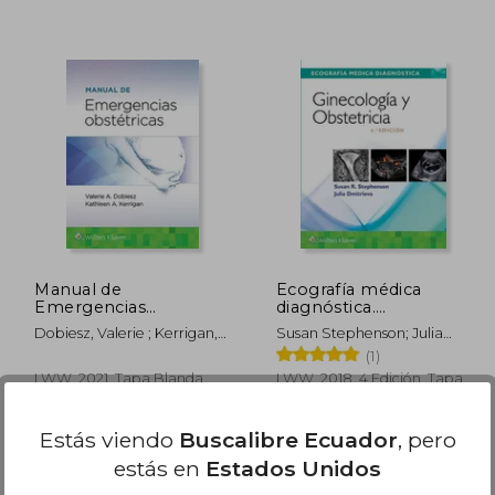
 94.55
$ 332.77
45%
45%
dcto.
dcto.
56.73
$ 183.02
Manual de
Ecografía médica
Emergencias
diagnóstica.
Obstétricas
Ginecología y
Dobiesz, Valerie ; Kerrigan,
Susan Stephenson; Julia
Obstetricia
Kathleen A.
Dmitrieva
(1)
LWW, 2021, Tapa Blanda,
LWW, 2018, 4 Edición, Tapa
Nuevo
Blanda, Nuevo
Estás viendo
Buscalibre Ecuador
, pero
estás en
Estados Unidos