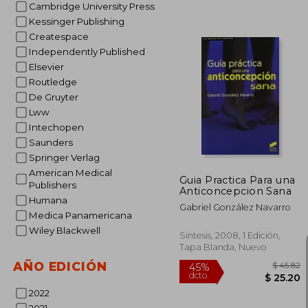
Cambridge University Press
Kessinger Publishing
Createspace
Independently Published
Elsevier
Routledge
$
40%
De Gruyter
dcto.
$ 
Lww
Intechopen
Saunders
Springer Verlag
American Medical
Guia Practica Para una
Publishers
Anticoncepcion Sana
Humana
Gabriel González Navarro
Medica Panamericana
Wiley Blackwell
Sintesis, 2008, 1 Edición,
Tapa Blanda, Nuevo
AÑO EDICIÓN
2022