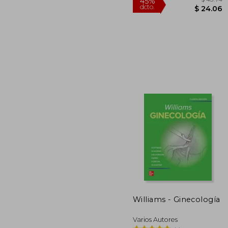
$
45%
dcto.
$ 
Williams - Ginecología
Varios Autores