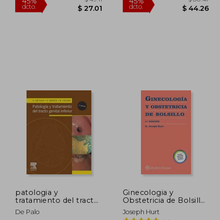
 43.74
$ 49.11
45%
45%
dcto.
dcto.
24.06
$ 27.01
patologia y
Ginecologia y
tratamiento del tracto
Obstetricia de Bolsillo
genital inferior 2 ed.
2ªEd
De Palo
Joseph Hurt