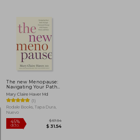
$ 56.39
$ 153.75
45%
dcto.
$ 31.01
$ 84.56
The new Menopause:
Navigating Your Path
Through Hormonal
Mary Claire Haver Md
Change With Purpose,
(1)
Power, and Facts (en
Inglés)
Rodale Books, Tapa Dura,
Nuevo