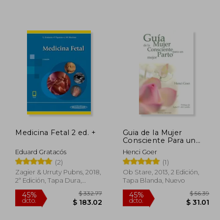
 74.67
$ 34.53
45%
45%
dcto.
dcto.
41.07
$ 18.99
Medicina Fetal 2 ed. +
Guia de la Mujer
Consciente Para un
Parto Mejor
Eduard Gratacós
Henci Goer
(2)
(1)
Zagier & Urruty Pubns, 2018,
Ob Stare, 2013, 2 Edición,
2ª Edición, Tapa Dura,
Tapa Blanda, Nuevo
Nuevo