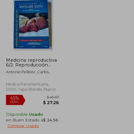
Medicina reproductiva
6/2: Reproducción
asistida del siglo XXI
Antonio Pellicer, Carlos
Simon
Médica Panamericana,
2000, Tapa Blanda, Nuevo
Disponible
Usado
en Buen Estado a
$ 24.56
.
Comprar Usado