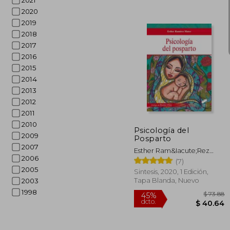
2021
2020
2019
2018
2017
2016
2015
2014
2013
$
45%
dcto.
$ 
2012
2011
2010
Psicología del
2009
Posparto
2007
Esther Ram&Iacute;Rez
2006
Matos
(7)
2005
Sintesis, 2020, 1 Edición,
Tapa Blanda, Nuevo
2003
1998