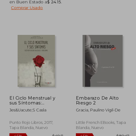
en Buen Estado a
$ 24.15
.
Comprar Usado
 73.88
$ 47.61
45%
45%
dcto.
dcto.
40.64
$ 26.18
El Ciclo Menstrual y
Embarazo De Alto
sus Síntomas:
Riesgo 2
Descodificación
Jes&Uacute;S Casla
Gracia, Paulino Vigil-De
Biológica
Punto Rojo Libros, 2017,
Little French EBooks, Tapa
Tapa Blanda, Nuevo
Blanda, Nuevo