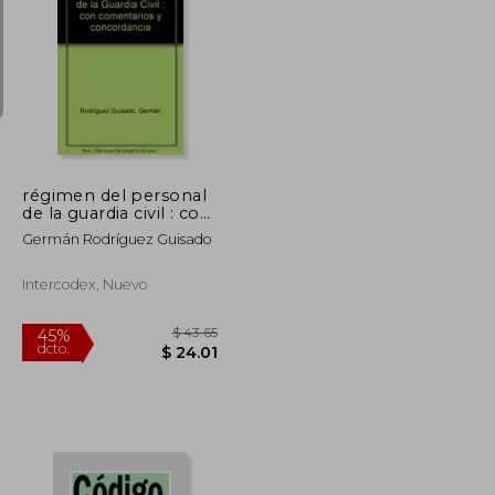
$ 40.10
$ 281.85
45%
dcto.
$ 22.06
$ 155.02
régimen del personal
de la guardia civil : con
comentarios y
Germán Rodríguez Guisado
concordancia
Intercodex, Nuevo