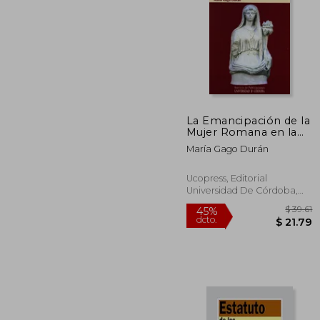
$
45%
dcto.
$ 
La Emancipación de la
Mujer Romana en la
Bética del Alto
María Gago Durán
Imperio
Ucopress, Editorial
Universidad De Córdoba,
2012, 1ª Edición, Tapa
Blanda, Nuevo