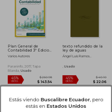
 36.49
$ 56.88
45%
45%
dcto.
dcto.
20.07
$ 31.28
Plan General de
texto refundido de la
Contabilidad 3ª Edicion
ley de aguas
2017
Varios Autores
Ángel Luis Ramos
Carboneros
Paraninfo, 2017, Tapa
,
Usado
Blanda,
Usado
Estás viendo
Buscalibre Ecuador
, pero
estás en
Estados Unidos