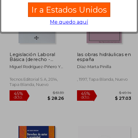
Ir a Estados Unidos
Me quedo aquí
345.95
$ 260.98
45%
45%
dcto.
dcto.
90.27
$ 143.54
Legislación Laboral
las obras hidráulicas en
Básica (derecho -
españa
Biblioteca De Textos
Miguel Rodríguez-Piñero Y
Díaz-Marta Pinilla
Legales)
Bravo Ferrer,antonio Ojeda
Avilés,juan Gorelli
Tecnos Editorial S A, 2014,
, 1997, Tapa Blanda, Nuevo
Hernández
Tapa Blanda, Nuevo