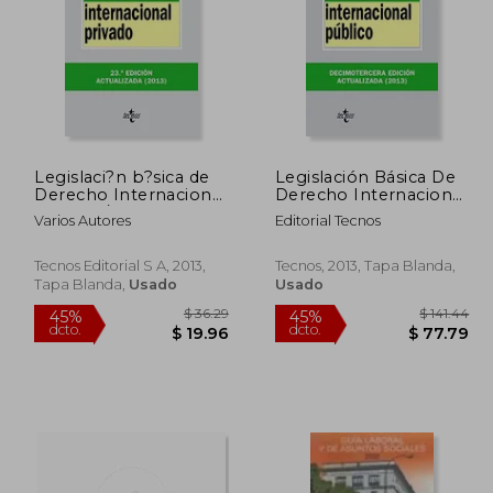
Legislaci?n b?sica de
Legislación Básica De
$ 39.61
$ 147.25
Derecho Internacional
Derecho Internacional
45%
45%
privado / Basic
Público (Derecho -
dcto.
dcto.
21.79
$ 80.99
Varios Autores
Editorial Tecnos
Legislation on Private
Biblioteca De Textos
International Law
Legales)
Tecnos Editorial S A, 2013,
Tecnos, 2013, Tapa Blanda,
Tapa Blanda,
Usado
Usado