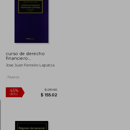
$ 75.50
$ 337.20
45%
dcto.
$ 41.52
$ 185.46
curso de derecho
financiero
español(25ªed)-
Jose Juan Ferreiro Lapatza
instituciones-
, Nuevo