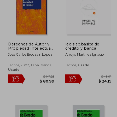
 134.19
$ 51.39
45%
45%
dcto.
dcto.
73.80
$ 28.26
Derechos de Autor y
legislac.basica de
Propiedad Intelectual
credito y banca
en Internet (Derecho
José Carlos Erdozain López
Arroyo Martinez Ignacio
- Práctica Jurídica)
Tecnos, 2002, Tapa Blanda,
Tecnos,
Usado
Usado