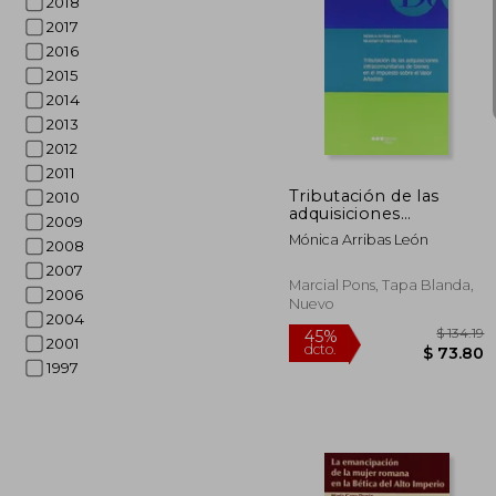
2018
2017
2016
2015
2014
$ 
45%
dcto.
$ 1
2013
2012
2011
Tributación de las
2010
adquisiciones
2009
intracomunitarias de
Mónica Arribas León
2008
bienes en el impuesto
sobre el valor añadido
2007
(Monografía jurídica)
Marcial Pons, Tapa Blanda,
2006
Nuevo
2004
2001
1997