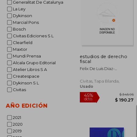
Generalitat De Catalunya
La Ley
Dykinson
$
45%
dcto.
$ 
Marcial Pons
Bosch
Civitas Ediciones S L
Clearfield
Maxtor
Mundi Prensa
estudios de derecho
fiscal
Alcala Grupo Editorial
Felix De Luis Diaz-
Atelier Libros S A
Monasterio
Createspace
Civitas, Tapa Blanda,
Dykinson S L
Usado
Civitas
AÑO EDICIÓN
2021
2020
2019