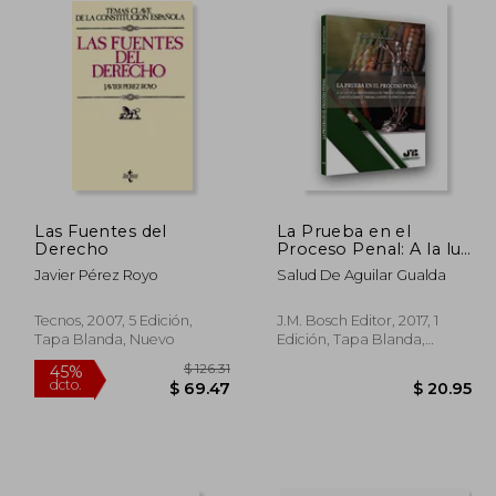
Las Fuentes del
La Prueba en el
Derecho
Proceso Penal: A la luz
de la Jurisprudencia
Javier Pérez Royo
Salud De Aguilar Gualda
del Tribunal Supremo,
Tribunal
Constitucional y
Tecnos, 2007, 5 Edición,
J.M. Bosch Editor, 2017, 1
Tribunal Europeo de
Tapa Blanda, Nuevo
Edición, Tapa Blanda,
Derechos Humanos
Nuevo
(Colección Procesal J.
M. Bosch Editor)
$ 43.16
$ 126.31
45%
dcto.
23.74
$ 69.47