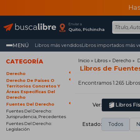
Has
Enviar a
Quito, Pichincha
MENÚ
Libros más vendidos
Libros importados más v
Inicio
Libros
Derecho
D
CATEGORÍA
Libros de Fuente
Derecho
Derecho De Países O
Encontramos 1.265 Libro
Territorios Concretos Y
Áreas Específicas Del
Derecho
Fuentes Del Derecho
Ver:
Libros Fí
Fuentes Del Derecho:
Jurisprudencia, Precedentes
Fuentes Del Derecho:
Estado:
Todos
N
Legislación