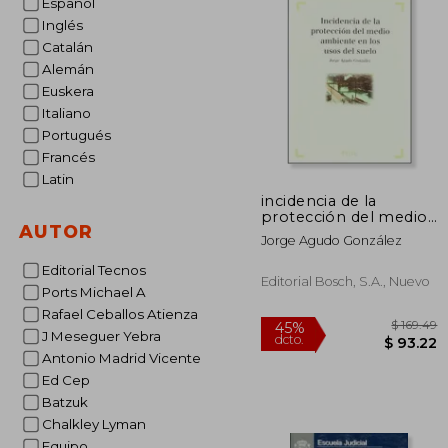
Español
Inglés
Catalán
Alemán
Euskera
Italiano
Portugués
Francés
Latin
incidencia de la
protección del medio
AUTOR
ambiente en los usos
Jorge Agudo González
del suelo
Editorial Tecnos
Editorial Bosch, S.a., Nuevo
Ports Michael A
Rafael Ceballos Atienza
J Meseguer Yebra
Antonio Madrid Vicente
Ed Cep
Batzuk
Chalkley Lyman
Equipo