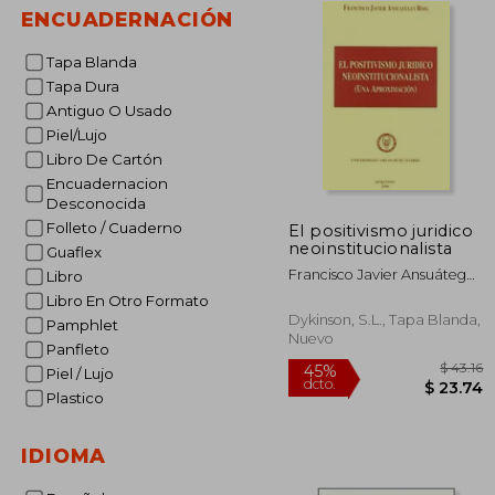
ENCUADERNACIÓN
Tapa Blanda
Tapa Dura
Antiguo O Usado
Piel/Lujo
Libro De Cartón
Encuadernacion
Desconocida
Folleto / Cuaderno
El positivismo juridico
neoinstitucionalista
Guaflex
Francisco Javier Ansuátegui
Libro
Roig
Libro En Otro Formato
Dykinson, S.L., Tapa Blanda,
Pamphlet
Nuevo
Panfleto
Piel / Lujo
Plastico
IDIOMA
45%
dcto.
$ 