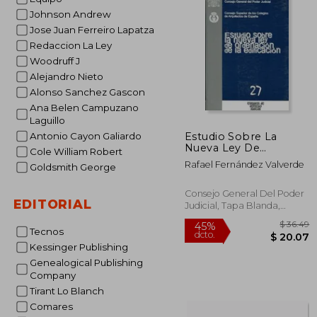
$ 
45%
Johnson Andrew
dcto.
$ 
Jose Juan Ferreiro Lapatza
Redaccion La Ley
Woodruff J
Alejandro Nieto
Alonso Sanchez Gascon
Ana Belen Campuzano
Laguillo
Estudio Sobre La
Antonio Cayon Galiardo
Nueva Ley De
Cole William Robert
Ordenación De La
Rafael Fernández Valverde
Goldsmith George
Edificación
Consejo General Del Poder
EDITORIAL
Judicial, Tapa Blanda,
Usado
Tecnos
Kessinger Publishing
Genealogical Publishing
Company
Tirant Lo Blanch
Comares