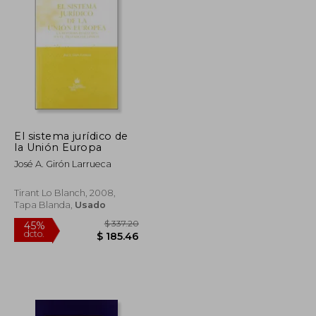
$ 32.05
$ 72.03
45%
dcto.
$ 17.63
$ 39.62
El sistema jurídico de
la Unión Europa
José A. Girón Larrueca
Tirant Lo Blanch, 2008,
Tapa Blanda,
Usado