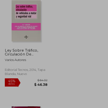
Ley Sobre Tráfico,
Circulación De
Vehículos A Motor Y
Varios Autores
Seguridad Vial
Editorial Tecnos, 2014, Tapa
Blanda, Nuevo
$ 84.32
45%
dcto.
$ 20.95
$ 46.38