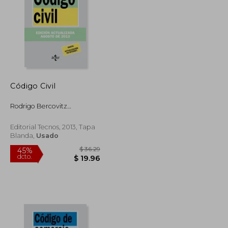
$ 49.14
$ 43.65
45%
dcto.
$ 27.03
$ 24.01
Código Civil
Rodrigo Bercovitz
Rodriguez-Cano
Editorial Tecnos, 2013, Tapa
Blanda,
Usado