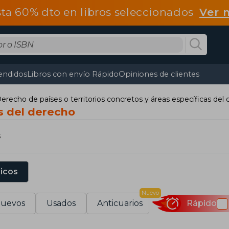
ta 60% dto en libros seleccionados
Ver 
endidos
Libros con envío Rápido
Opiniones de clientes
erecho de países o territorios concretos y áreas específicas del
s del derecho
s
sicos
Nuevo
uevos
Usados
Anticuarios
Rápido