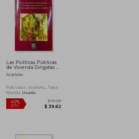
Las Politicas Públicas
de Vivienda Dirigidas a
la Población Joven en
Ararteko
la Capv + cd
País Vasco. Ararteko,, Tapa
Blanda,
Usado