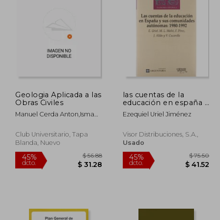
169.49
$ 105.35
45%
45%
dcto.
dcto.
93.22
$ 57.94
Geologia Aplicada a las
las cuentas de la
Obras Civiles
educación en españa y
sus comunidades
Manuel Cerda Anton,Ismael
Ezequiel Uriel Jiménez
autónomas, 1980-1992
Ferrer Domingo
Club Universitario, Tapa
Visor Distribuciones, S.a.,
Blanda, Nuevo
Usado