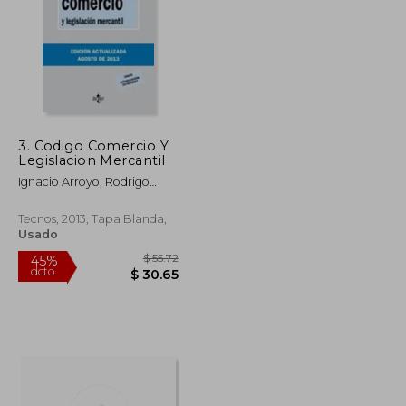
3. Codigo Comercio Y
$ 43.91
$ 36.29
Legislacion Mercantil
45%
dcto.
$ 24.15
$ 19.96
Ignacio Arroyo, Rodrigo
Bercovitz
Tecnos, 2013, Tapa Blanda,
Usado